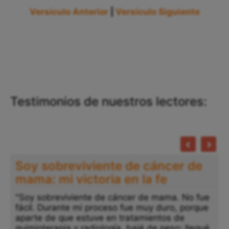
Versículo Anterior
|
Versículo Siguiente
Testimonios de nuestros lectores:
Soy sobreviviente de cáncer de
mama: mi victoria en la fe
"Soy sobreviviente de cáncer de mama. No fue
fácil. Durante mi proceso fue muy duro, porque
aparte de que estuve en tratamientos de
quimioterapia y radiología, bajé de peso; llegué