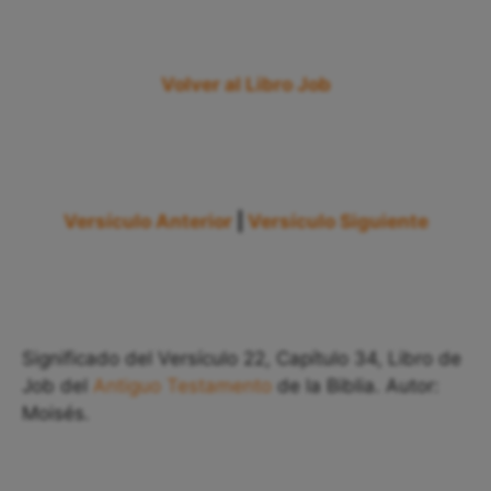
Volver al Libro Job
Versículo Anterior
|
Versículo Siguiente
Significado del Versículo 22, Capítulo 34, Libro de
Job del
Antiguo Testamento
de la Biblia. Autor:
Moisés.