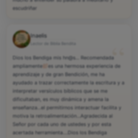
escudriñar
Inaelis
“
Lector de Biblia Bendita
Dios los Bendiga mis hn@s... Recomendada
ampliamente
es una hermosa experiencia de
aprendizaje y de gran Bendición, me ha
ayudado a trazar correctamente la escritura y a
interpretar versículos bíblicos que se me
dificultaban, es muy dinámica y amena la
enseñanza...el permitirnos interactuar facilita y
motiva la retroalimentación...Agradecida al
Señor por cada uno de ustedes y por esta
acertada herramienta....Dios los Bendiga