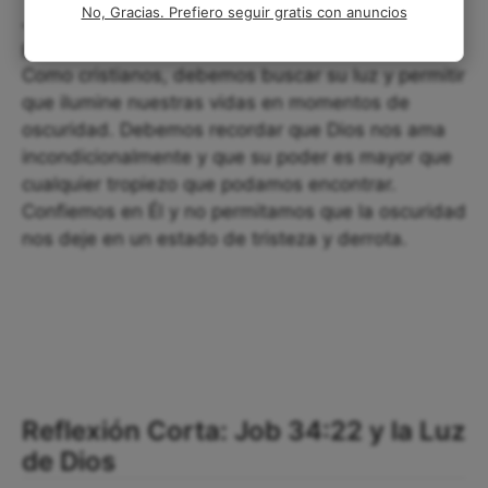
No, Gracias. Prefiero seguir gratis con anuncios
Job 34:22 nos recuerda que Dios siempre está
presente, incluso en los momentos más oscuros.
Como cristianos, debemos buscar su luz y permitir
que ilumine nuestras vidas en momentos de
oscuridad. Debemos recordar que Dios nos ama
incondicionalmente y que su poder es mayor que
cualquier tropiezo que podamos encontrar.
Confiemos en Él y no permitamos que la oscuridad
nos deje en un estado de tristeza y derrota.
Reflexión Corta: Job 34:22 y la Luz
de Dios