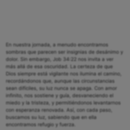
En nuestra jornada, a menudo encontramos
sombras que parecen ser insignias de desánimo y
dolor. Sin embargo, Job 34:22 nos invita a ver
más allá de esa oscuridad. La certeza de que
Dios siempre está vigilante nos ilumina el camino,
recordándonos que, aunque las circunstancias
sean difíciles, su luz nunca se apaga. Con amor
infinito, nos sostiene y guía, desvaneciendo el
miedo y la tristeza, y permitiéndonos levantarnos
con esperanza renovada. Así, con cada paso,
buscamos su luz, sabiendo que en ella
encontramos refugio y fuerza.