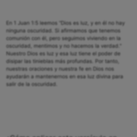
En 1 Juan 1:5 leemos “Dios es luz, y en él no hay
ninguna oscuridad. Si afirmamos que tenemos
comunión con él, pero seguimos viviendo en la
oscuridad, mentimos y no hacemos la verdad."
Nuestro Dios es luz y esa luz tiene el poder de
disipar las tinieblas más profundas. Por tanto,
nuestras oraciones y nuestra fe en Dios nos
ayudarán a mantenernos en esa luz divina para
salir de la oscuridad.