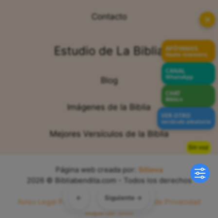
Contacto
✕
Estudio de La Biblia
APÓYANOS
Hazte miembro
CANAL
WhatsApp
Blog
CHAT
Bíblico
Imágenes de la Biblia
VER OTRO
versículo aleatorio
Mejores Versículos de la Biblia
Sin voz
Página web creada por:
Sitiova
2026 © Bibliabendita.com - Todos los derechos
reservados
←
Siguiente →
Aviso Legal
Política de Cookies
Política de Privacidad
Mapa del Sitio