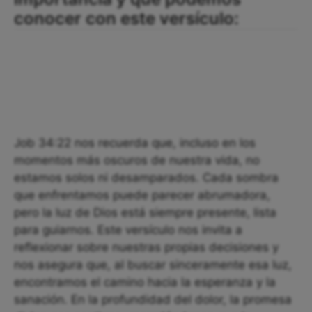
conocer con este versículo:
Job 34:22 nos recuerda que, incluso en los
momentos más oscuros de nuestra vida, no
estamos solos ni desamparados. Cada sombra
que enfrentamos puede parecer abrumadora,
pero la luz de Dios está siempre presente, lista
para guiarnos. Este versículo nos invita a
reflexionar sobre nuestras propias decisiones y
nos asegura que, al buscar sinceramente esa luz,
encontramos el camino hacia la esperanza y la
sanación. En la profundidad del dolor, la promesa