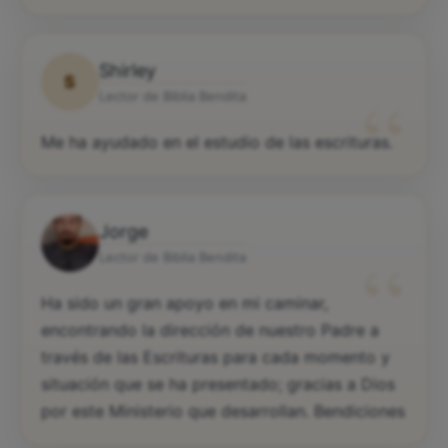
Shirley
S
“
Lector de Biblia Bendita
Me ha ayudado en el estudio de las escrituras.
Jorge
“
Lector de Biblia Bendita
Ha sido un gran apoyo en mi caminar,
encontrando la dirección de nuestro Padre a
través de las Escrituras para cada momento y
situación que se ha presentado; gracias a Dios
por este Ministerio que desarrollan. Bendiciones