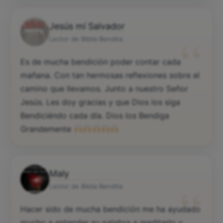
Jesús mí Salvador
“
Lector de Biblia Bendita
Es de mucha bendición poder contar cada
mañana. Con tan hermosas reflexiones sobre el
camino que llevamos. Junto a nuestro Señor
Jesús. Les doy gracias y que Dios los siga
Bendiciéndo cada día. Dios los Bendiga
Grandemente
Maly
“
Lector de Biblia Bendita
Hacer sido de mucha bendición me ha ayudado
mucho a entender su palabra a meditarlo y