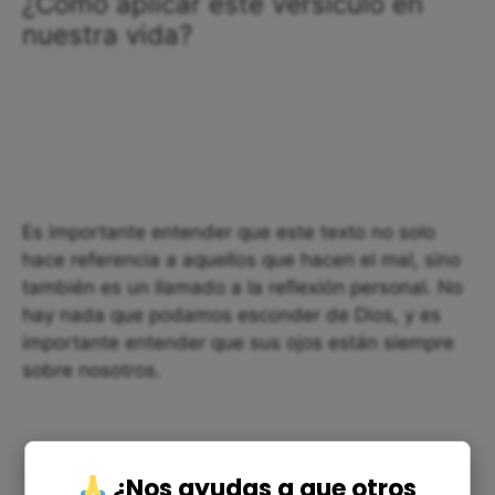
¿Cómo aplicar este versículo en
nuestra vida?
Es importante entender que este texto no solo
hace referencia a aquellos que hacen el mal, sino
también es un llamado a la reflexión personal. No
hay nada que podamos esconder de Dios, y es
importante entender que sus ojos están siempre
sobre nosotros.
¿Nos ayudas a que otros