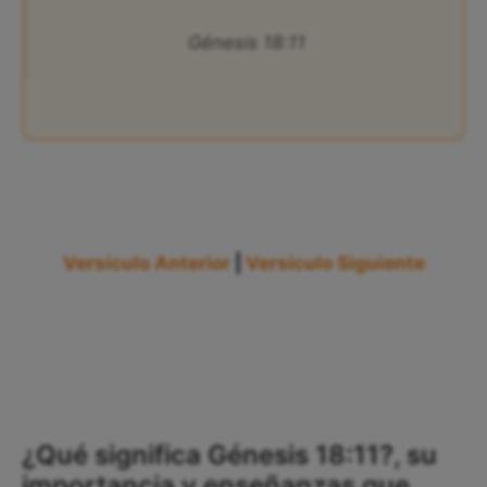
Génesis 18:11
Versículo Anterior
|
Versículo Siguiente
¿Qué significa Génesis 18:11?, su
importancia y enseñanzas que