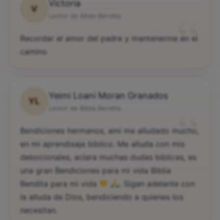
Victoria
V
“
Lector de Biblia Bendita
Recordar el amor del padre y mantenerme en el
camino
Yeimi Loani Moran Granados
YL
“
Lector de Biblia Bendita
Bendiciones hermanos, ami me alludado mucho,
en mi aprendisaje biblico. Me alluda con mis
debocionales, aclara muchas dudas biblicas, es
una gran Bendiciones para mi vida Biblia
Bendita para mi vida
. Sigan adelante con
la alluda de Dios, bendiciendo a quienes los
necesitan.