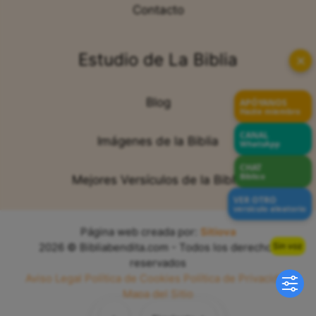
Contacto
Estudio de La Biblia
✕
Blog
APÓYANOS
Hazte miembro
CANAL
Imágenes de la Biblia
WhatsApp
CHAT
Bíblico
Mejores Versículos de la Biblia
VER OTRO
versículo aleatorio
Página web creada por:
Sitiova
Sin voz
2026 © Bibliabendita.com - Todos los derechos
reservados
Aviso Legal
Política de Cookies
Política de Privacidad
Mapa del Sitio