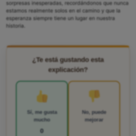
sorpresas inesperadas, recordándonos que nunca
estamos realmente solos en el camino y que la
esperanza siempre tiene un lugar en nuestra
historia.
¿Te está gustando esta
explicación?
Sí, me gusta
No, puede
mucho
mejorar
0