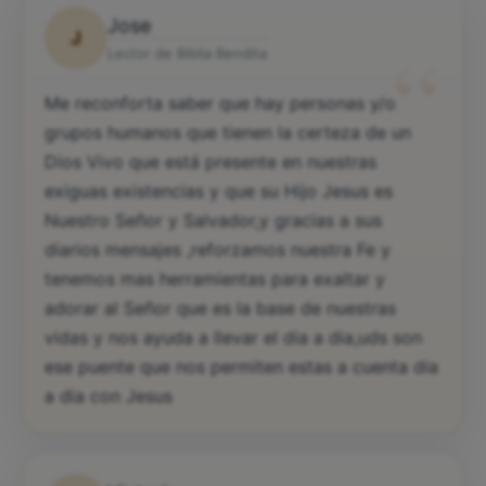
Jose
J
“
Lector de Biblia Bendita
Me reconforta saber que hay personas y/o
grupos humanos que tienen la certeza de un
Dios Vivo que está presente en nuestras
exiguas existencias y que su Hijo Jesus es
Nuestro Señor y Salvador,y gracias a sus
diarios mensajes ,reforzamos nuestra Fe y
tenemos mas herramientas para exaltar y
adorar al Señor que es la base de nuestras
vidas y nos ayuda a llevar el dia a dia,uds son
ese puente que nos permiten estas a cuenta dia
a dia con Jesus