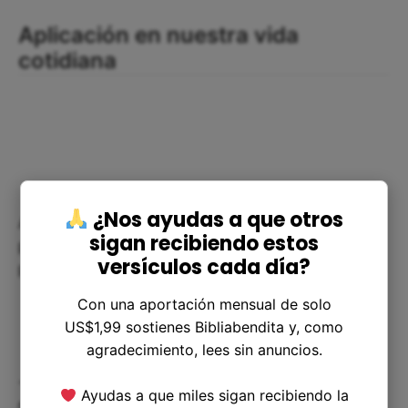
Aplicación en nuestra vida
cotidiana
¿Nos ayudas a que otros
Al reflexionar sobre este pasaje de la Biblia,
sigan recibiendo estos
podemos sacar lecciones valiosas para nuestra
versículos cada día?
propia vida. Podemos:
Con una aportación mensual de solo
US$1,99 sostienes Bibliabendita y, como
agradecimiento, lees sin anuncios.
- Aceptar y valorar la vejez como una etapa
Ayudas a que miles sigan recibiendo la
natural de la vida, sin temor ni vergüenza.