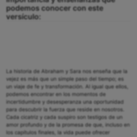
podemos conocer con este
versículo:
La historia de Abraham y Sara nos enseña que la
vejez es más que un simple paso del tiempo; es
un viaje de fe y transformación. Al igual que ellos,
podemos encontrar en los momentos de
incertidumbre y desesperanza una oportunidad
para descubrir la fuerza que reside en nosotros.
Cada cicatriz y cada suspiro son testigos de un
amor profundo y de la promesa de que, incluso en
los capítulos finales, la vida puede ofrecer