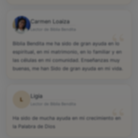
Carmen Loaiza
“
Lector de Biblia Bendita
Biblia Bendita me ha sido de gran ayuda en lo
espiritual, en mi matrimonio, en lo familiar y en
las células en mi comunidad. Enseñanzas muy
buenas, me han Sido de gran ayuda en mi vida.
Ligia
L
“
Lector de Biblia Bendita
Ha sido de mucha ayuda en mi crecimiento en
la Palabra de Dios