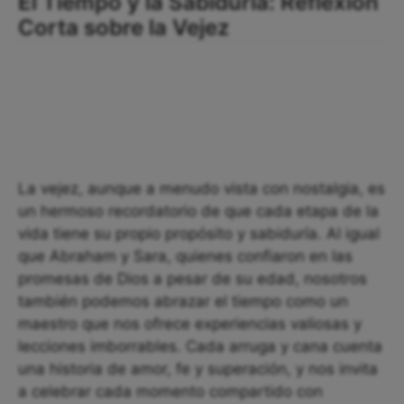
El Tiempo y la Sabiduría: Reflexión
Corta sobre la Vejez
La vejez, aunque a menudo vista con nostalgia, es
un hermoso recordatorio de que cada etapa de la
vida tiene su propio propósito y sabiduría. Al igual
que Abraham y Sara, quienes confiaron en las
promesas de Dios a pesar de su edad, nosotros
también podemos abrazar el tiempo como un
maestro que nos ofrece experiencias valiosas y
lecciones imborrables. Cada arruga y cana cuenta
una historia de amor, fe y superación, y nos invita
a celebrar cada momento compartido con