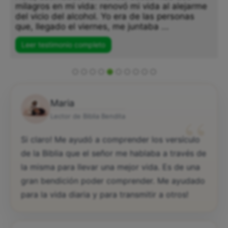
milagros en mi vida: renovó mi vida al alejarme
del vicio del alcohol. Yo era de las personas
que, llegado el viernes, me juntaba ...
Leer testimonio completo
Maria
“
Lector de Biblia Bendita
Si claro! Me ayudó a comprender los versículo
de la Biblia que el señor me hablaba a través de
la misma para llevar una mejor vida. Es de una
gran bendición poder comprender. Me ayudado
para la vida diaria y para transmitir a otros!