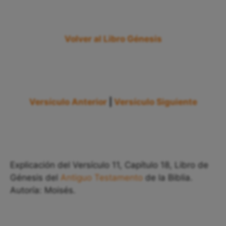
Volver al Libro Génesis
Versículo Anterior
|
Versículo Siguiente
Explicación del Versículo 11, Capítulo 18, Libro de
Génesis del
Antiguo Testamento
de la Biblia.
Autoría: Moisés.