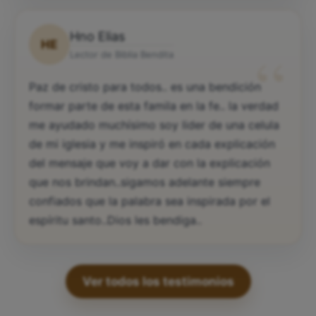
Hno Elias
HE
“
Lector de Biblia Bendita
Paz de cristo para todos.. es una bendición
formar parte de esta famila en la fe.. la verdad
me ayudado muchísimo soy lider de una celula
de mi iglesia y me inspiró en cada explicación
del mensaje que voy a dar con la explicación
que nos brindan..sigamos adelante siempre
confiados que la palabra sea inspirada por el
espíritu santo..Dios les bendiga..
Ver todos los testimonios