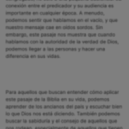
conexión entre el predicador y su audiencia es
importante en cualquier época. A menudo,
podemos sentir que hablamos en el vacío, y que
nuestro mensaje cae en oídos sordos. Sin
embargo, este pasaje nos muestra que cuando
hablamos con la autoridad de la verdad de Dios,
podemos llegar a las personas y hacer una
diferencia en sus vidas.
Para aquellos que buscan entender cómo aplicar
este pasaje de la Biblia en su vida, podemos
aprender de los ancianos del país y escuchar bien
lo que Dios nos está diciendo. También podemos
buscar la sabiduría y el consejo de aquellos que
nos rodean, especialmente de aquellos que tienen