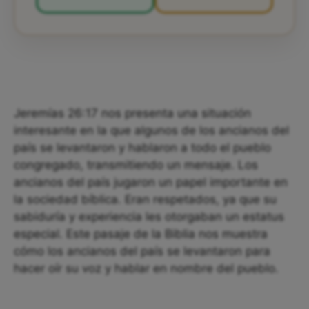
Jeremías 26:17 nos presenta una situación
interesante en la que algunos de los ancianos del
país se levantaron y hablaron a todo el pueblo
congregado, transmitiendo un mensaje. Los
ancianos del país jugaron un papel importante en
la sociedad bíblica. Eran respetados, ya que su
sabiduría y experiencia les otorgaban un estatus
especial. Este pasaje de la Biblia nos muestra
cómo los ancianos del país se levantaron para
hacer oír su voz y hablar en nombre del pueblo.