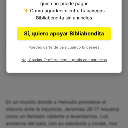
quien no puede pagar
Como agradecimiento, tú navegas
Bibliabendita sin anuncios
Sí, quiero apoyar Bibliabendita
Reflexión Corta sobre Jeremías
Puedes darte de baja cuando lo desees
26:17
No, Gracias. Prefiero seguir gratis con anuncios
En un mundo donde a menudo prevalece el
silencio ante la injusticia, Jeremías 26:17 resuena
como un llamado valiente a levantarnos. Los
ancianos del país, con su sabiduría y coraje, nos