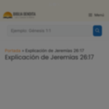
Saltar
WhatsApp
Facebook
X
al
contenido
Menú
¿Qué
Buscas?:
Portada
»
Explicación de Jeremías 26:17
Explicación de Jeremías 26:17