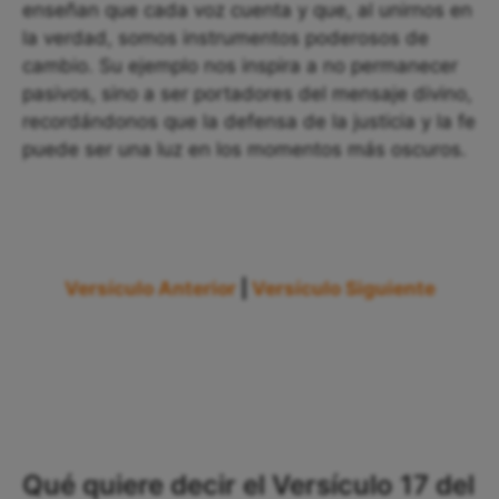
enseñan que cada voz cuenta y que, al unirnos en
la verdad, somos instrumentos poderosos de
cambio. Su ejemplo nos inspira a no permanecer
pasivos, sino a ser portadores del mensaje divino,
recordándonos que la defensa de la justicia y la fe
puede ser una luz en los momentos más oscuros.
Versículo Anterior
|
Versículo Siguiente
Qué quiere decir el Versículo 17 del