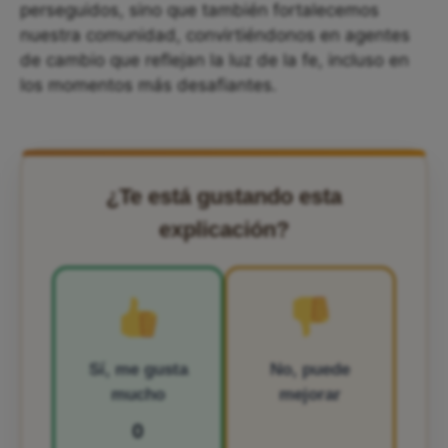
perseguidos, sino que también fortalecemos
nuestra comunidad, convirtiéndonos en agentes
de cambio que reflejan la luz de la fe, incluso en
los momentos más desafiantes.
¿Te está gustando esta
explicación?
Sí, me gusta
No, puede
mucho
mejorar
0