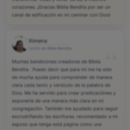
corazones. ¡Gracias Biblia Bendita por ser un
canal de edificación en mi caminar con Dios!
Ximena
“
Lector de Biblia Bendita
Muchas bendiciones creadores de Biblia
Bendita . Puedo decir que para mí me ha sido
de mucha ayuda para comprender de manera
clara cada texto y versículo de la palabra de
Dios. Me ha servido para crear predicaciónes y
exponerla de una manera más clara en mi
congregación. También me ayudado para seguir
excrudriñando las escrituras. recomendado a mi
esposo que tenga está página como una