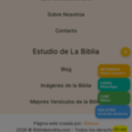
Sobre Nosotros
Contacto
Estudio de La Biblia
✕
Blog
APÓYANOS
Hazte miembro
CANAL
Imágenes de la Biblia
WhatsApp
CHAT
Bíblico
Mejores Versículos de la Biblia
VER OTRO
versículo aleatorio
Página web creada por:
Sitiova
Sin voz
2026 © Bibliabendita.com - Todos los derechos