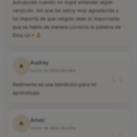
autoayuda cuando no logré entender algún
versículo. Así que les estoy muy agradecida y
no importa de que religión sean lo importante
que se hable de manera correcta la palabra de
Dios
Audrey
A
“
Lector de Biblia Bendita
Realmente es una bendición para mi
aprendizaje
Amec
A
Lector de Biblia Bendita