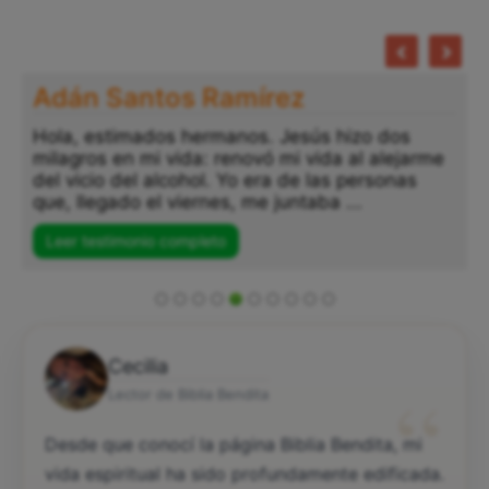
Adán Santos Ramírez
Hola, estimados hermanos. Jesús hizo dos
milagros en mi vida: renovó mi vida al alejarme
del vicio del alcohol. Yo era de las personas
que, llegado el viernes, me juntaba ...
Leer testimonio completo
Cecilia
“
Lector de Biblia Bendita
Desde que conocí la página Biblia Bendita, mi
vida espiritual ha sido profundamente edificada.