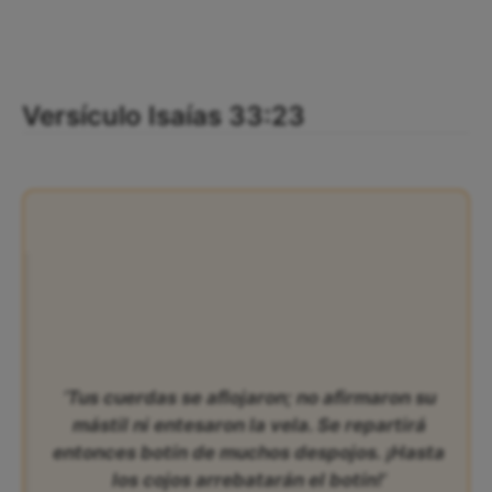
Versículo Isaías 33:23
‘Tus cuerdas se aflojaron; no afirmaron su
mástil ni entesaron la vela. Se repartirá
entonces botín de muchos despojos. ¡Hasta
los cojos arrebatarán el botín!’