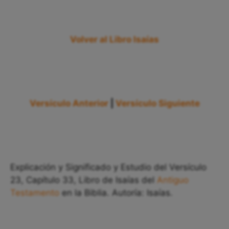
Volver al Libro Isaías
Versículo Anterior
|
Versículo Siguiente
Explicación y Significado y Estudio del Versículo
23, Capítulo 33, Libro de Isaías del
Antiguo
Testamento
en la Biblia. Autoría: Isaías.