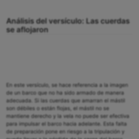
Análisis del versículo: Las cuerdas
se aflojaron
En este versículo, se hace referencia a la imagen
de un barco que no ha sido armado de manera
adecuada. Si las cuerdas que amarran el mástil
son débiles o están flojas, el mástil no se
mantiene derecho y la vela no puede ser efectiva
para impulsar el barco hacia adelante. Esta falta
de preparación pone en riesgo a la tripulación y