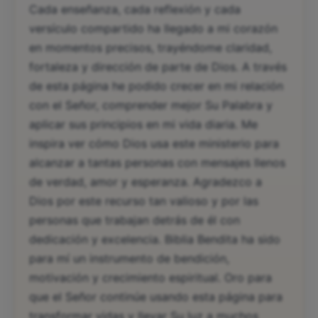
Cada enseñanza, cada reflexión y cada
versículo compartido ha llegado a mi corazón
en momentos precisos, trayéndome claridad,
fortaleza y dirección de parte de Dios. A través
de esta página he podido crecer en mi relación
con el Señor, comprender mejor Su Palabra y
aplicar sus principios en mi vida diaria. Me
inspira ver cómo Dios usa este ministerio para
alcanzar a tantas personas con mensajes llenos
de verdad, amor y esperanza. Agradezco a
Dios por este recurso tan valioso y por las
personas que trabajan detrás de él con
dedicación y excelencia. Biblia Bendita ha sido
para mí un instrumento de bendición,
motivación y crecimiento espiritual. Oro para
que el Señor continúe usando esta página para
transformar vidas y llevar Su luz a muchos