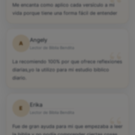
“
Me encanta como aplico cada versículo a mi
vida porque tiene una forma fácil de entender
Angely
A
“
Lector de Biblia Bendita
La recomiendo 100% por que ofrece reflexiones
diarias,yo la utilizo para mi estudio biblico
diario.
Erika
E
“
Lector de Biblia Bendita
Fue de gran ayuda para mi que empezaba a leer
la biblia y no podía comprender ciertas cosas.