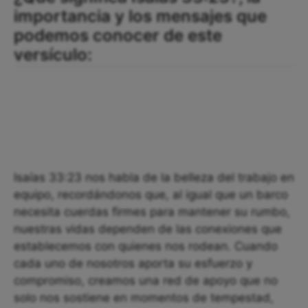
importancia y los mensajes que
podemos conocer de este
versículo:
Isaías 33:23 nos habla de la belleza del trabajo en
equipo, recordándonos que, al igual que un barco
necesita cuerdas firmes para mantener su rumbo,
nuestras vidas dependen de las conexiones que
establecemos con quienes nos rodean. Cuando
cada uno de nosotros aporta su esfuerzo y
compromiso, creamos una red de apoyo que no
solo nos sostiene en momentos de tempestad,