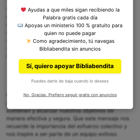
"botín de muchos despojos" mencionado en el
versículo. Este botín podría referirse al éxito y la
Ayudas a que miles sigan recibiendo la
recompensa que se obtiene cuando se trabaja en
Palabra gratis cada día
equipo y se logra una tarea difícil juntos. El autor
Apoyas un ministerio 100 % gratuito para
quería mostrar que incluso aquellos que parecen
quien no puede pagar
menos capaces, como los cojos, pueden disfrutar
Como agradecimiento, tú navegas
del éxito si trabajan juntos y fortalecen la
Bibliabendita sin anuncios
estructura.
Sí, quiero apoyar Bibliabendita
Puedes darte de baja cuando lo desees
El versículo de Isaías 33:23 nos invita a trabajar
No, Gracias. Prefiero seguir gratis con anuncios
juntos para fortalecer las estructuras que nos
sostienen y alcanzar nuestros objetivos de
manera efectiva y segura. Que este mensaje nos
recuerde la importancia del esfuerzo colectivo y
nos inspire a ser parte de un equipo exitoso.