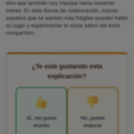
sino que también nos impulsa hacia nuestras
metas. En esta danza de colaboración, incluso
aquellos que se sienten más frágiles pueden hallar
su lugar y experimentar el dulce sabor del éxito
compartido.
¿Te está gustando esta
explicación?
Sí, me gusta
No, puede
mucho
mejorar