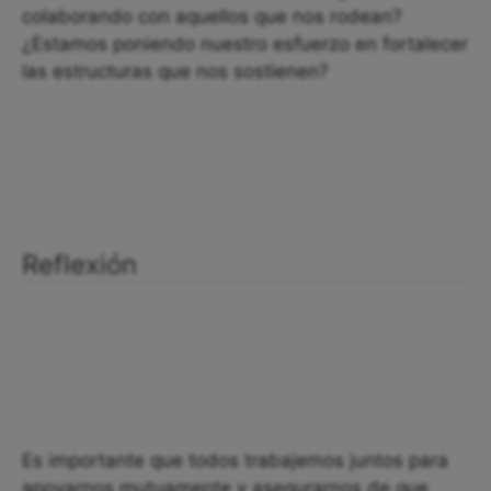
colaborando con aquellos que nos rodean?
¿Estamos poniendo nuestro esfuerzo en fortalecer
las estructuras que nos sostienen?
Reflexión
Es importante que todos trabajemos juntos para
apoyarnos mutuamente y asegurarnos de que