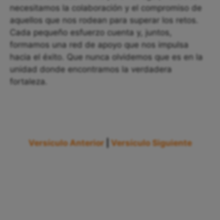
necesitamos la colaboración y el compromiso de
aquellos que nos rodean para superar los retos.
Cada pequeño esfuerzo cuenta y, juntos,
formamos una red de apoyo que nos impulsa
hacia el éxito. Que nunca olvidemos que es en la
unidad donde encontramos la verdadera
fortaleza.
Versículo Anterior
|
Versículo Siguiente