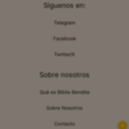
Síguenos en:
Telegram
Facebook
Twitter/X
Sobre nosotros
Qué es Biblia Bendita
Sobre Nosotros
Contacto
✕