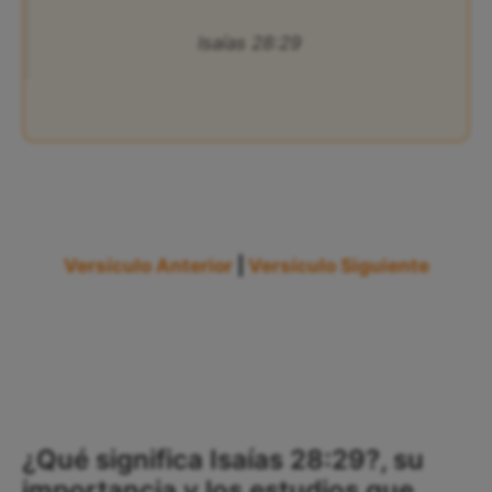
Isaías 28:29
Versículo Anterior
|
Versículo Siguiente
¿Qué significa Isaías 28:29?, su
importancia y los estudios que