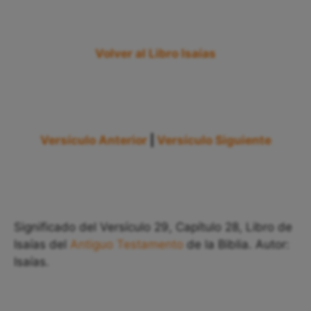
Volver al Libro Isaías
Versículo Anterior
|
Versículo Siguiente
Significado del Versículo 29, Capítulo 28, Libro de
Isaías del
Antiguo Testamento
de la Biblia. Autor:
Isaías.