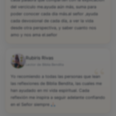
del verciculo me.ayuda aún más, suma para
poder conocer cada dia más.al señor ,ayuda
cada devosional de cada día, a ver la vida
desde otra perspectiva, y saber cuanto nos
amo y nos ama el.señor
Rubiris Rivas
“
Lector de Biblia Bendita
Yo recomiendo a todas las personas que lean
las reflexiones de Biblia Bendita, las cuales me
han ayudado en mi vida espiritual. Cada
reflexión me inspira a seguir adelante confiando
en el Señor siempre