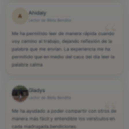
Ahidaly
A
“
Lector de Biblia Bendita
Me ha permitido leer de manera rápida cuando
voy camino al trabajo, dejando reflexión de la
palabra que me envían. La experiencia me ha
permitido que en medio del caos del día leer la
palabra calma
Gladys
“
Lector de Biblia Bendita
Me ha ayudado a poder compartir con otros de
manera más fácil y entendible los versículos en
cada madrugada.bendiciones