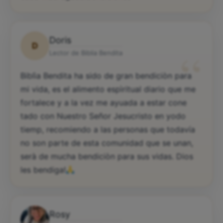
Doris
D
“
Lector de Biblia Bendita
Biblìa Bendita ha sido de gran bendiciòn para
mi vida, es el alimento espìritual diario que me
fortalece y a la vez me ayuada a estar cone
tado con Nuestro Señor Jesucristo en yodo
tiemp, recomiendo a las personas que todavía
no son parte de esta comunidad que se unan,
serà de mucha bendiciòn para sus vidas. Dios
les bendiga!
Rosy