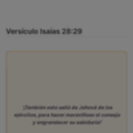
Versículo Isaías 28:29
‘¡También esto salió de Jehová de los
ejércitos, para hacer maravilloso el consejo
y engrandecer su sabiduría!’