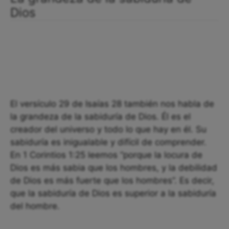
Dios
El versículo 29 de Isaías 28 también nos habla de
la grandeza de la sabiduría de Dios. Él es el
creador del universo y todo lo que hay en él. Su
sabiduría es inigualable y difícil de comprender.
En 1 Corintios 1:25 leemos “porque la locura de
Dios es más sabia que los hombres, y la debilidad
de Dios es más fuerte que los hombres”. Es decir,
que la sabiduría de Dios es superior a la sabiduría
del hombre.