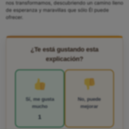
nos transformamos, descubriendo un camino lleno
de esperanza y maravillas que sólo Él puede
ofrecer.
¿Te está gustando esta
explicación?
Sí, me gusta
No, puede
mucho
mejorar
1