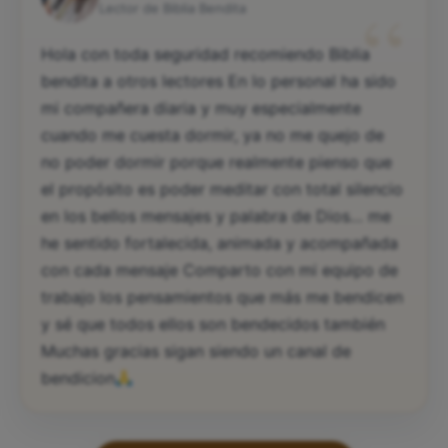
“
Lector de Biblia Bendita
Hola con toda seguridad recomiendo Biblia
bendita a otros lectores En lo personal ha sido
mi compañera diaria y muy especialmente
cuando me cuesta dormir, ya no me quejo de
no poder dormir porque realmente pienso que
el propósito es poder meditar con total silencio
en los bellos mensajes y palabra de Dios… me
he sentido fortalecida, animada y acompañada
con cada mensaje Comparto con mi equipo de
trabajo los pensamientos que más me bendicen
y sé que todos ellos son bendecidos también
Muchas gracias sigan siendo un canal de
bendicion