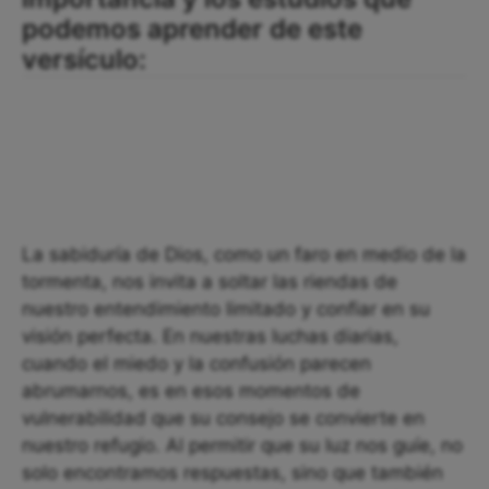
podemos aprender de este
versículo:
La sabiduría de Dios, como un faro en medio de la
tormenta, nos invita a soltar las riendas de
nuestro entendimiento limitado y confiar en su
visión perfecta. En nuestras luchas diarias,
cuando el miedo y la confusión parecen
abrumarnos, es en esos momentos de
vulnerabilidad que su consejo se convierte en
nuestro refugio. Al permitir que su luz nos guíe, no
solo encontramos respuestas, sino que también