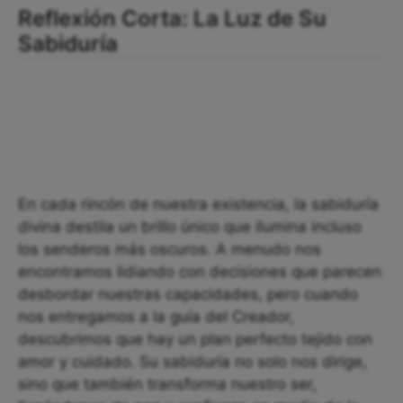
Reflexión Corta: La Luz de Su
Sabiduría
En cada rincón de nuestra existencia, la sabiduría
divina destila un brillo único que ilumina incluso
los senderos más oscuros. A menudo nos
encontramos lidiando con decisiones que parecen
desbordar nuestras capacidades, pero cuando
nos entregamos a la guía del Creador,
descubrimos que hay un plan perfecto tejido con
amor y cuidado. Su sabiduría no solo nos dirige,
sino que también transforma nuestro ser,