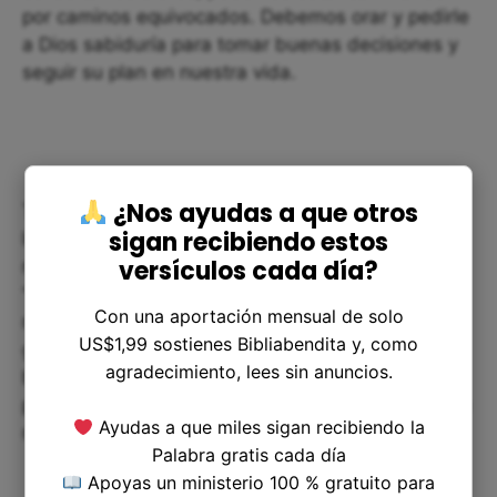
por caminos equivocados. Debemos orar y pedirle
a Dios sabiduría para tomar buenas decisiones y
seguir su plan en nuestra vida.
¿Nos ayudas a que otros
También, es importante recordar que debemos
sigan recibiendo estos
leer su palabra y conocer su voluntad para
versículos cada día?
nuestras vidas. En Salmo 119:105 leemos
“Lámpara es a mis pies tu palabra, y lumbrera a
Con una aportación mensual de solo
mi camino”. Es decir, que la palabra de Dios nos
US$1,99 sostienes Bibliabendita y, como
guía y nos ilumina por el camino correcto. Si
agradecimiento, lees sin anuncios.
buscamos su voluntad y seguimos sus mandatos,
podremos ser partícipes de sus maravillas y de su
Ayudas a que miles sigan recibiendo la
maravillosa sabiduría.
Palabra gratis cada día
Apoyas un ministerio 100 % gratuito para