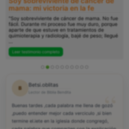
Soy sobreviviente de cáncer de
mama: mi victoria en la fe
"Soy sobreviviente de cáncer de mama. No fue
fácil. Durante mi proceso fue muy duro, porque
aparte de que estuve en tratamientos de
quimioterapia y radiología, bajé de peso; llegué
...
Leer testimonio completo
Betsi.oblitas
B
“
Lector de Biblia Bendita
Buenas tardes ,cada palabra me llena de gozó
,puedo entender mejor cada verciculo ,si bien
termine el.iete en la iglesia donde congregó,
cada palabra que comparten con la explicación