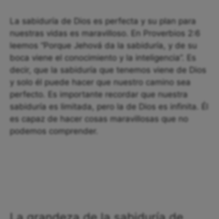
La sabiduría de Dios es perfecta y su plan para
nuestras vidas es maravilloso. En Proverbios 2:6
leemos “Porque Jehová da la sabiduría, y de su
boca viene el conocimiento y la inteligencia”. Es
decir, que la sabiduría que tenemos viene de Dios
y solo él puede hacer que nuestro camino sea
perfecto. Es importante recordar que nuestra
sabiduría es limitada, pero la de Dios es infinita. Él
es capaz de hacer cosas maravillosas que no
podemos comprender.
La grandeza de la sabiduría de