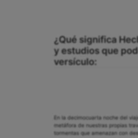
¿Qué significa Hec
y estudios que po
versículo:
En la decimocuarta noche del via
metáfora de nuestras propias trav
tormentas que amenazan con desbo