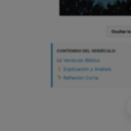
Ocultar l
CONTENIDO DEL VERSÍCULO:
Versículo Bíblico
Explicación y Análisis
Reflexión Corta