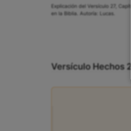
Explicación del Versículo 27, Capí
en la Biblia. Autoría: Lucas.
Versículo Hechos 27