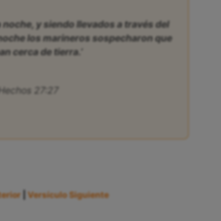
a noche, y siendo llevados a través del
anoche los marineros sospecharon que
an cerca de tierra.’
Hechos 27:27
erior
|
Versículo Siguiente