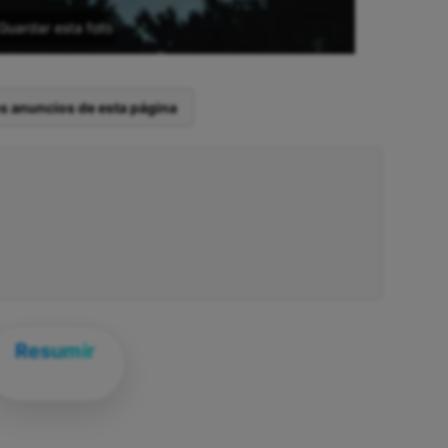
Guardar esta foto
os anuncios de esta página
Resumir