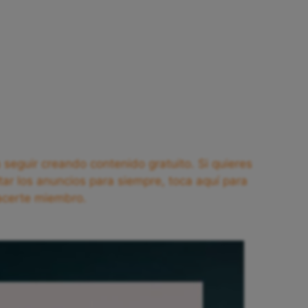
seguir creando contenido gratuito. Si quieres
tar los anuncios para siempre, toca aquí para
acerte miembro.