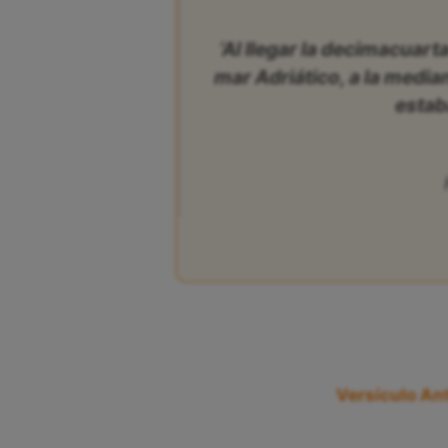
‘Al llegar la decimacuart
mar Adriático, a la medi
estab
Versículo Ant