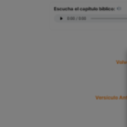
Escucha el capítulo bíblico:
Volv
Versículo Ant