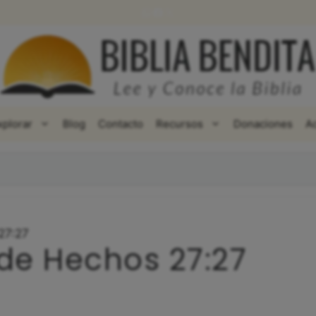
WhatsApp
Facebook
X
xplorar
Blog
Contacto
Recursos
Donaciones
A
27:27
 de Hechos 27:27