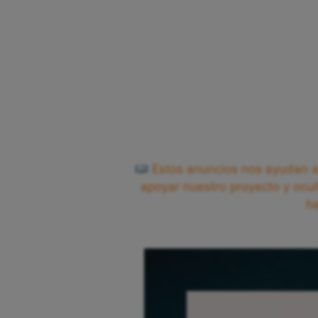
Estos anuncios nos ayudan a 
apoyar nuestro proyecto y ocul
h