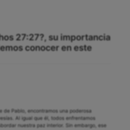
hos 27:27?, su importancia
demos conocer en este
je de Pablo, encontramos una poderosa
esías. Al igual que él, todos enfrentamos
rdar nuestra paz interior. Sin embargo, ese