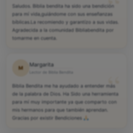
“
Saludos. Biblia bendita ha sido una bendición
para mí vida,guiándome con sus enseñanzas
bíblicas.La recomiendo y garantízo a sus vidas.
Agradecida a la comunidad Bibliabendita por
tomarme en cuenta.
Margarita
M
“
Lector de Biblia Bendita
Biblia Bendita me ha ayudado a entender más
de la palabra de Dios. Ha Sido una herramienta
para mí muy importante ya que comparto con
mis hermanos para que también aprendan.
Gracias por existir Bendiciones