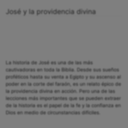
José y la providencia divina
La historia de José es una de las más
cautivadoras en toda la Biblia. Desde sus sueños
proféticos hasta su venta a Egipto y su ascenso al
poder en la corte del faraón, es un relato épico de
la providencia divina en acción. Pero una de las
lecciones más importantes que se pueden extraer
de la historia es el papel de la fe y la confianza en
Dios en medio de circunstancias difíciles.