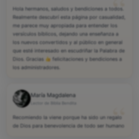
“
Hola hermanos, saludos y bendiciones a todos.
Realmente descubrí esta página por casualidad,
me parece muy apropiada para entender los
versículos bíblicos, dejando una enseñanza a
los nuevos convertidos y al público en general
que esté interesado en escudriñar la Palabra de
Dios. Gracias
felicitaciones y bendiciones a
los administradores.
María Magdalena
“
Lector de Biblia Bendita
Recomiendo la viene porque ha sido un regalo
de Dios para benevolencia de todo ser humano