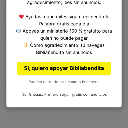
agradecimiento, lees sin anuncios.
para convencer a su padre de que José estaba
vivo y bien. A menudo, cuando tratamos de
Ayudas a que miles sigan recibiendo la
consolar o ayudar a alguien en nuestras vidas que
Palabra gratis cada día
lucha contra una dificultad, es importante que lo
Apoyas un ministerio 100 % gratuito para
hagamos con la verdad y la evidencia apropiada.
quien no puede pagar
Como agradecimiento, tú navegas
Bibliabendita sin anuncios
Sí, quiero apoyar Bibliabendita
Puedes darte de baja cuando lo desees
Reflexiones finales
No, Gracias. Prefiero seguir gratis con anuncios