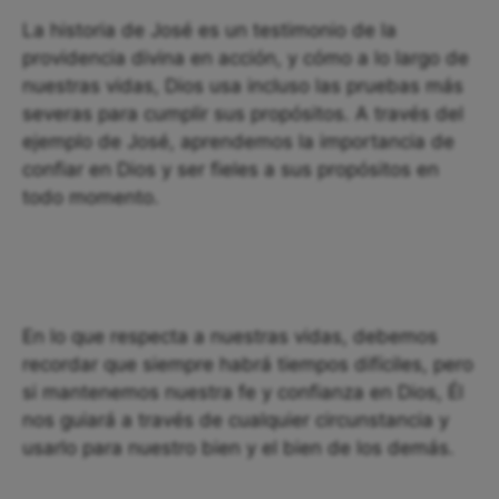
La historia de José es un testimonio de la
providencia divina en acción, y cómo a lo largo de
nuestras vidas, Dios usa incluso las pruebas más
severas para cumplir sus propósitos. A través del
ejemplo de José, aprendemos la importancia de
confiar en Dios y ser fieles a sus propósitos en
todo momento.
En lo que respecta a nuestras vidas, debemos
recordar que siempre habrá tiempos difíciles, pero
si mantenemos nuestra fe y confianza en Dios, Él
nos guiará a través de cualquier circunstancia y
usarlo para nuestro bien y el bien de los demás.