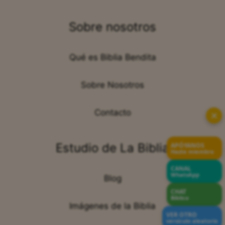
Sobre nosotros
Qué es Biblia Bendita
Sobre Nosotros
Contacto
✕
Estudio de La Biblia
APÓYANOS
Hazte miembro
CANAL
WhatsApp
Blog
CHAT
Bíblico
Imágenes de la Biblia
VER OTRO
versículo aleatorio