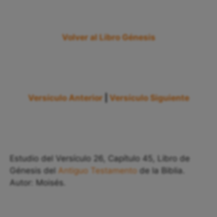
Volver al Libro Génesis
Versículo Anterior
|
Versículo Siguiente
Estudio del Versículo 26, Capítulo 45, Libro de
Génesis del
Antiguo Testamento
de la Biblia.
Autor: Moisés.