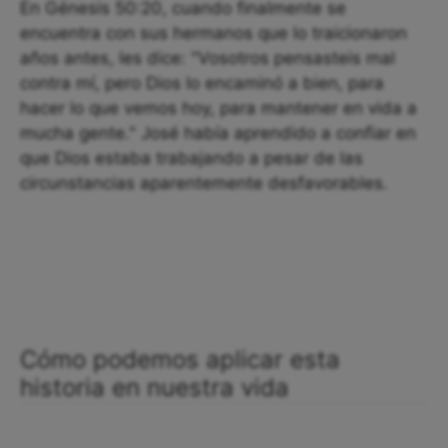
En Génesis 50:20, cuando finalmente se
encuentra con sus hermanos que lo traicionaron
años antes, les dice: "Vosotros pensasteis mal
contra mí, pero Dios lo encaminó a bien, para
hacer lo que vemos hoy, para mantener en vida a
mucha gente." José había aprendido a confiar en
que Dios estaba trabajando a pesar de las
circunstancias aparentemente desfavorables.
Cómo podemos aplicar esta
historia en nuestra vida