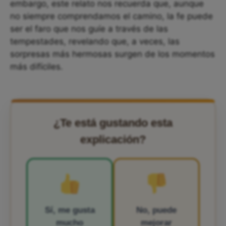
embargo, este relato nos recuerda que, aunque
no siempre comprendamos el camino, la fe puede
ser el faro que nos guíe a través de las
tempestades, revelando que, a veces, las
sorpresas más hermosas surgen de los momentos
más difíciles.
¿Te está gustando esta
explicación?
Sí, me gusta
No, puede
mucho
mejorar