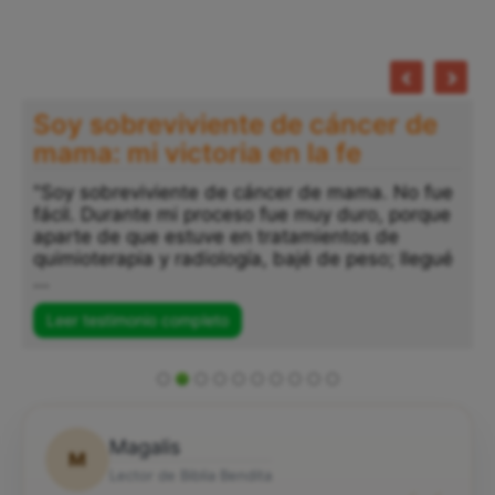
Soy sobreviviente de cáncer de
mama: mi victoria en la fe
"Soy sobreviviente de cáncer de mama. No fue
fácil. Durante mi proceso fue muy duro, porque
aparte de que estuve en tratamientos de
quimioterapia y radiología, bajé de peso; llegué
...
Leer testimonio completo
Magalis
M
Lector de Biblia Bendita