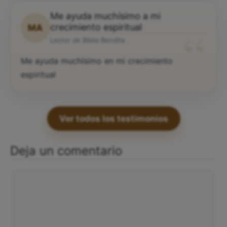
Me ayuda muchísimo a mi
“
crecimiento espiritual
MA
Lector de Biblia Bendita
Me ayuda muchísimo en mi crecimiento
espiritual
Ver todos los testimonios
Deja un comentario
Comentario