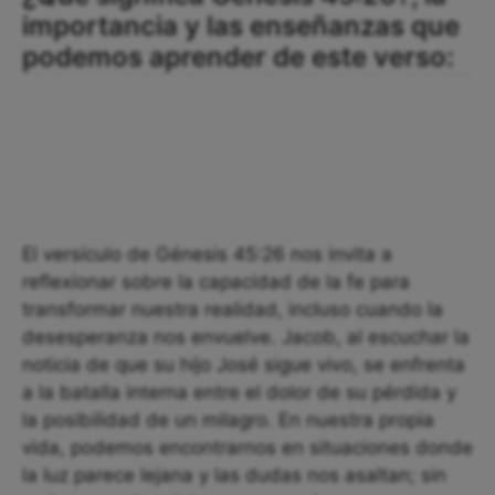
importancia y las enseñanzas que
podemos aprender de este verso:
El versículo de Génesis 45:26 nos invita a
reflexionar sobre la capacidad de la fe para
transformar nuestra realidad, incluso cuando la
desesperanza nos envuelve. Jacob, al escuchar la
noticia de que su hijo José sigue vivo, se enfrenta
a la batalla interna entre el dolor de su pérdida y
la posibilidad de un milagro. En nuestra propia
vida, podemos encontrarnos en situaciones donde
la luz parece lejana y las dudas nos asaltan; sin