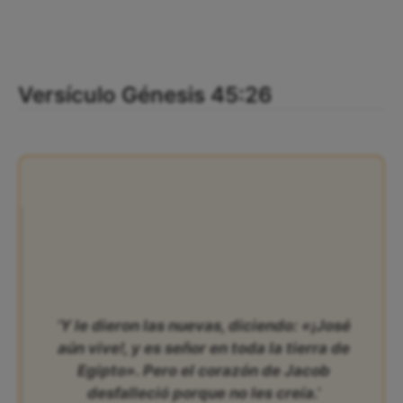
Versículo Génesis 45:26
‘Y le dieron las nuevas, diciendo: «¡José
aún vive!, y es señor en toda la tierra de
Egipto». Pero el corazón de Jacob
desfalleció porque no les creía.’