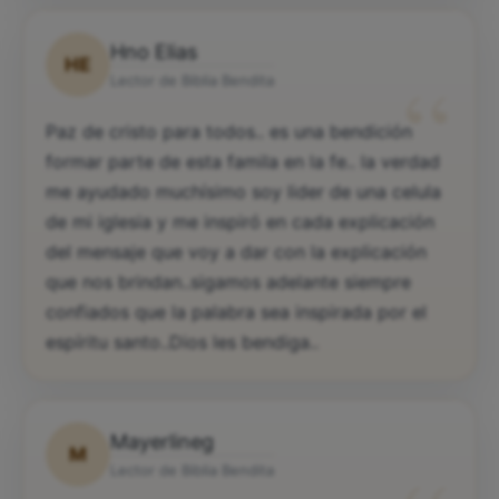
Hno Elias
HE
“
Lector de Biblia Bendita
Paz de cristo para todos.. es una bendición
formar parte de esta famila en la fe.. la verdad
me ayudado muchísimo soy lider de una celula
de mi iglesia y me inspiró en cada explicación
del mensaje que voy a dar con la explicación
que nos brindan..sigamos adelante siempre
confiados que la palabra sea inspirada por el
espíritu santo..Dios les bendiga..
Mayerlineg
M
Lector de Biblia Bendita