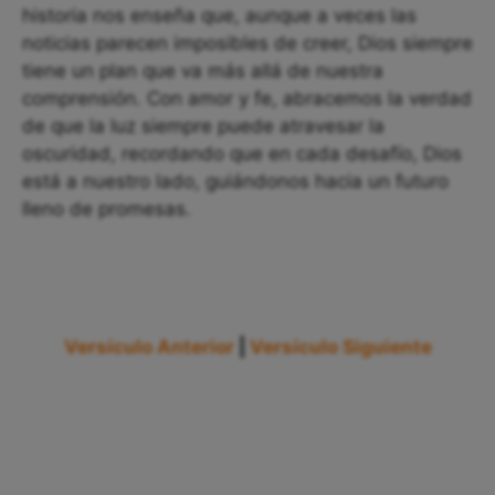
historia nos enseña que, aunque a veces las
noticias parecen imposibles de creer, Dios siempre
tiene un plan que va más allá de nuestra
comprensión. Con amor y fe, abracemos la verdad
de que la luz siempre puede atravesar la
oscuridad, recordando que en cada desafío, Dios
está a nuestro lado, guiándonos hacia un futuro
lleno de promesas.
Versículo Anterior
|
Versículo Siguiente