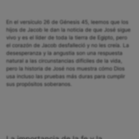
En el versículo 26 de Génesis 45, leemos que los
hijos de Jacob le dan la noticia de que José sigue
vivo y es el líder de toda la tierra de Egipto, pero
el corazón de Jacob desfalleció y no les creía. La
desesperanza y la angustia son una respuesta
natural a las circunstancias difíciles de la vida,
pero la historia de José nos muestra cómo Dios
usa incluso las pruebas más duras para cumplir
sus propósitos soberanos.
La importancia de la fe y la