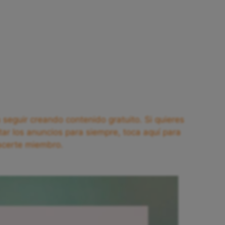
seguir creando contenido gratuito. Si quieres
tar los anuncios para siempre, toca aquí para
acerte miembro.