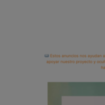
Estos anuncios nos ayudan a 
apoyar nuestro proyecto y ocul
h