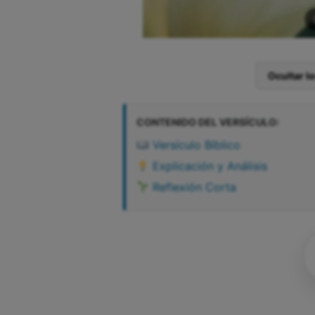
Ocultar l
CONTENIDO DEL VERSÍCULO:
Versículo Bíblico
Explicación y Análisis
Reflexión Corta