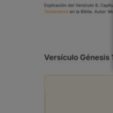
Explicación del Versículo 9, Capít
Testamento
en la Biblia. Autor: M
Versículo Génesis 1