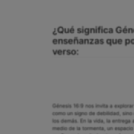
¿Qué significa Géne
enseñanzas que p
verso:
Génesis 16:9 nos invita a explorar
como un signo de debilidad, sino
los demás. En la vida, la entrega
medio de la tormenta, un espacio