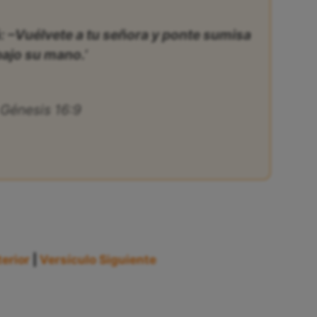
á: –Vuélvete a tu señora y ponte sumisa
bajo su mano.’
Génesis 16:9
erior
|
Versículo Siguiente