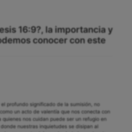
sis 16:9?, la importancia y
odemos conocer con este
 el profundo significado de la sumisión, no
 como un acto de valentía que nos conecta con
 a quienes nos cuidan puede ser un refugio en
 donde nuestras inquietudes se disipan al