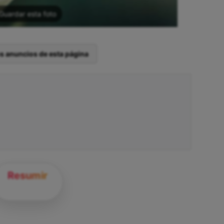
Guardar esta foto
os anuncios de esta página
Resumir