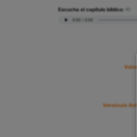
Escucha el capítulo bíblico:
Volv
Versículo Ant