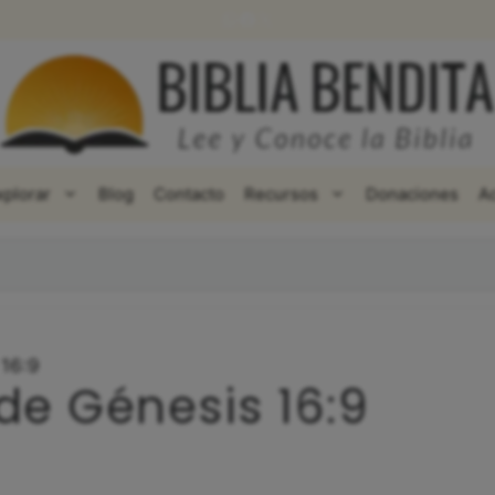
WhatsApp
Facebook
X
xplorar
Blog
Contacto
Recursos
Donaciones
A
 16:9
de Génesis 16:9