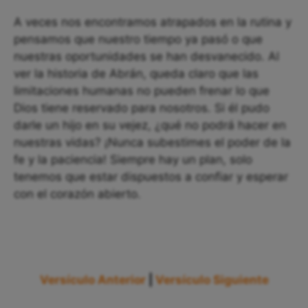
A veces nos encontramos atrapados en la rutina y
pensamos que nuestro tiempo ya pasó o que
nuestras oportunidades se han desvanecido. Al
ver la historia de Abrán, queda claro que las
limitaciones humanas no pueden frenar lo que
Dios tiene reservado para nosotros. Si él pudo
darle un hijo en su vejez, ¿qué no podrá hacer en
nuestras vidas? ¡Nunca subestimes el poder de la
fe y la paciencia! Siempre hay un plan, solo
tenemos que estar dispuestos a confiar y esperar
con el corazón abierto.
Versículo Anterior
|
Versículo Siguiente