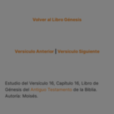
Volver al Libro Génesis
Versículo Anterior
|
Versículo Siguiente
Estudio del Versículo 16, Capítulo 16, Libro de
Génesis del
Antiguo Testamento
de la Biblia.
Autoría: Moisés.