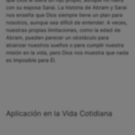
que Dios le diera un hijo propio, aunque no fuera
con su esposa Sarai. La historia de Abram y Sarai
nos enseña que Dios siempre tiene un plan para
nosotros, aunque sea difícil de entender. A veces,
nuestras propias limitaciones, como la edad de
Abram, pueden parecer un obstáculo para
alcanzar nuestros sueños o para cumplir nuestra
misión en la vida, pero Dios nos muestra que nada
es imposible para Él.
Aplicación en la Vida Cotidiana