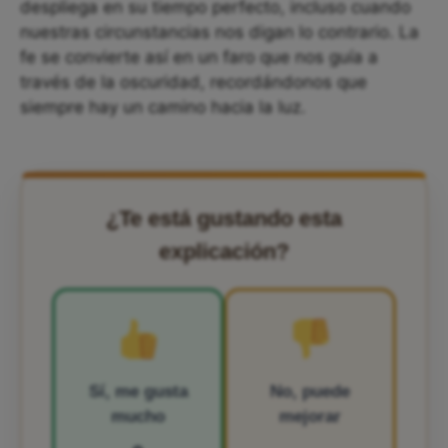
despliega en su tiempo perfecto, incluso cuando
nuestras circunstancias nos digan lo contrario. La
fe se convierte así en un faro que nos guía a
través de la oscuridad, recordándonos que
siempre hay un camino hacia la luz.
¿Te está gustando esta
explicación?
Sí, me gusta
No, puede
mucho
mejorar