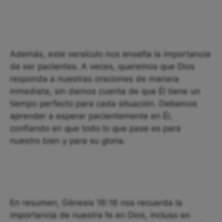
Además, este versículo nos enseña la importancia
de ser pacientes. A veces, queremos que Dios
responda a nuestras oraciones de manera
inmediata, sin darnos cuenta de que Él tiene un
tiempo perfecto para cada situación. Debemos
aprender a esperar pacientemente en Él,
confiando en que todo lo que pase es para
nuestro bien y para su gloria.
En resumen, Génesis 16:16 nos recuerda la
importancia de nuestra fe en Dios, incluso en