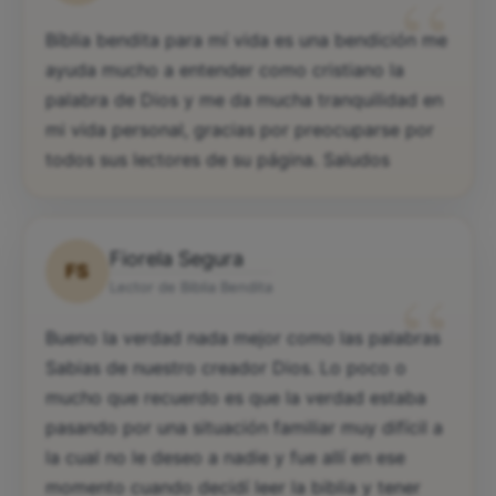
“
Bíblia bendita para mí vida es una bendición me
ayuda mucho a entender como cristiano la
palabra de Dios y me da mucha tranquilidad en
mi vida personal, gracias por preocuparse por
todos sus lectores de su página. Saludos
Fiorela Segura
FS
“
Lector de Biblia Bendita
Bueno la verdad nada mejor como las palabras
Sabias de nuestro creador Dios. Lo poco o
mucho que recuerdo es que la verdad estaba
pasando por una situación familiar muy difícil a
la cual no le deseo a nadie y fue allí en ese
momento cuando decidí leer la biblia y tener