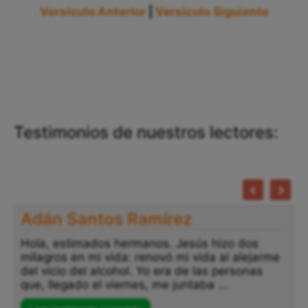
Versículo Anterior
|
Versículo Siguiente
Testimonios de nuestros lectores:
Adán Santos Ramírez
Hola, estimados hermanos. Jesús hizo dos
milagros en mi vida: renovó mi vida al alejarme
del vicio del alcohol. Yo era de las personas
que, llegado el viernes, me juntaba ...