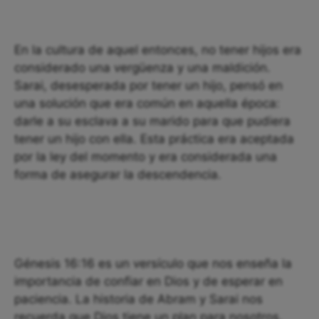
En la cultura de aquel entonces, no tener hijos era
considerado una vergüenza y una maldición.
Sarai, desesperada por tener un hijo, pensó en
una solución que era común en aquella época:
darle a su esclava a su marido para que pudiera
tener un hijo con ella. Esta práctica era aceptada
por la ley del momento y era considerada una
forma de asegurar la descendencia.
Génesis 16:16 es un versículo que nos enseña la
importancia de confiar en Dios y de esperar en
paciencia. La historia de Abram y Sarai nos
recuerda que Dios tiene un plan para nosotros,