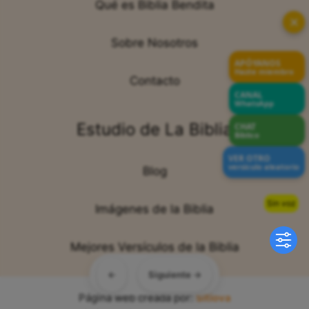
Qué es Biblia Bendita
✕
Sobre Nosotros
APÓYANOS
Hazte miembro
Contacto
CANAL
WhatsApp
Estudio de La Biblia
CHAT
Bíblico
VER OTRO
versículo aleatorio
Blog
Sin voz
Imágenes de la Biblia
Mejores Versículos de la Biblia
←
Siguiente →
Página web creada por:
Sitiova