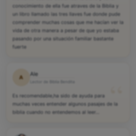
conocimiento de ella fue atraves de la Biblia y
un libro llamado las tres llaves fue donde pude
comprender muchas cosas que me hacían ver la
vida de otra manera a pesar de que yo estaba
pasando por una situación familiar bastante
fuerte
Ale
A
“
Lector de Biblia Bendita
Es recomendable,ha sido de ayuda para
muchas veces entender algunos pasajes de la
biblia cuando no entendemos al leer...