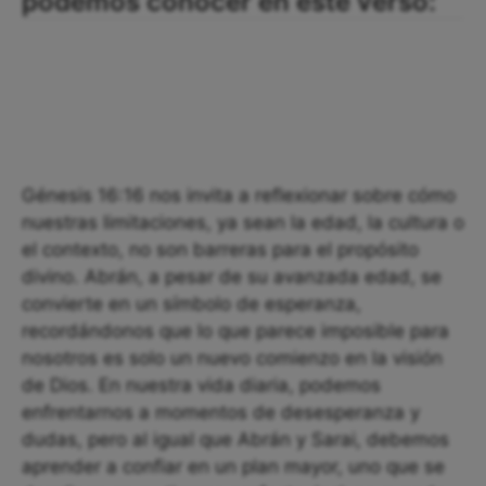
podemos conocer en este verso:
Génesis 16:16 nos invita a reflexionar sobre cómo
nuestras limitaciones, ya sean la edad, la cultura o
el contexto, no son barreras para el propósito
divino. Abrán, a pesar de su avanzada edad, se
convierte en un símbolo de esperanza,
recordándonos que lo que parece imposible para
nosotros es solo un nuevo comienzo en la visión
de Dios. En nuestra vida diaria, podemos
enfrentarnos a momentos de desesperanza y
dudas, pero al igual que Abrán y Sarai, debemos
aprender a confiar en un plan mayor, uno que se