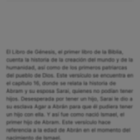
El Libro de Génesis, el primer libro de la Biblia,
cuenta la historia de la creación del mundo y de la
humanidad, así como de los primeros patriarcas
del pueblo de Dios. Este versículo se encuentra en
el capítulo 16, donde se relata la historia de
Abram y su esposa Sarai, quienes no podían tener
hijos. Desesperada por tener un hijo, Sarai le dio a
su esclava Agar a Abrán para que él pudiera tener
un hijo con ella. Y así fue como nació Ismael, el
primer hijo de Abram. Este versículo hace
referencia a la edad de Abrán en el momento del
nacimiento de Ismael.