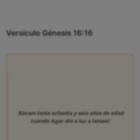
Versículo Génesis 16:16
‘Abram tenía ochenta y seis años de edad
cuando Agar dio a luz a Ismael.’