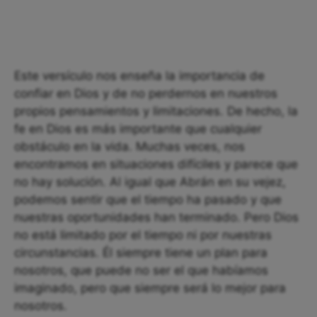
Este versículo nos enseña la importancia de
confiar en Dios y de no perdernos en nuestros
propios pensamientos y limitaciones. De hecho, la
fe en Dios es más importante que cualquier
obstáculo en la vida. Muchas veces, nos
encontramos en situaciones difíciles y parece que
no hay solución. Al igual que Abrán en su vejez,
podemos sentir que el tiempo ha pasado y que
nuestras oportunidades han terminado. Pero Dios
no está limitado por el tiempo ni por nuestras
circunstancias. Él siempre tiene un plan para
nosotros, que puede no ser el que habíamos
imaginado, pero que siempre será lo mejor para
nosotros.