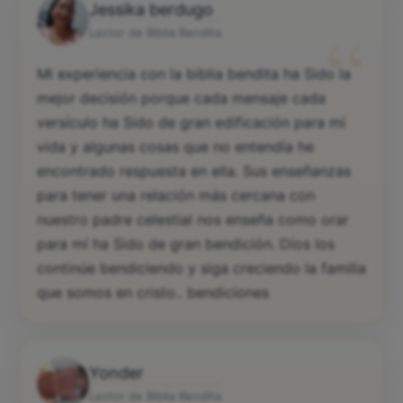
Jessika berdugo
“
Lector de Biblia Bendita
Mi experiencia con la biblia bendita ha Sido la
mejor decisión porque cada mensaje cada
versículo ha Sido de gran edificación para mí
vida y algunas cosas que no entendía he
encontrado respuesta en ella. Sus enseñanzas
para tener una relación más cercana con
nuestro padre celestial nos enseña como orar
para mí ha Sido de gran bendición. Díos los
continúe bendiciendo y siga creciendo la familia
que somos en cristo.. bendiciones
Yonder
Lector de Biblia Bendita