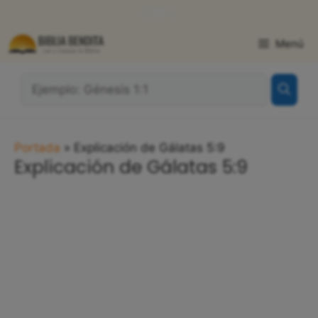
Saltar
WhatsApp
Facebook
X
al
contenido
Menú
¿Qué
Buscas?:
Portada
»
Explicación de Gálatas 5:9
Explicación de Gálatas 5:9