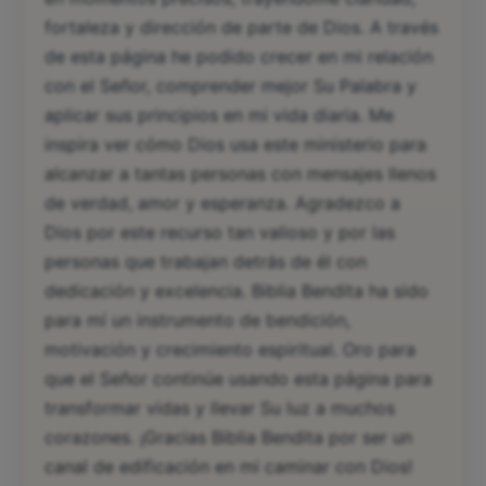
fortaleza y dirección de parte de Dios. A través
de esta página he podido crecer en mi relación
con el Señor, comprender mejor Su Palabra y
aplicar sus principios en mi vida diaria. Me
inspira ver cómo Dios usa este ministerio para
alcanzar a tantas personas con mensajes llenos
de verdad, amor y esperanza. Agradezco a
Dios por este recurso tan valioso y por las
personas que trabajan detrás de él con
dedicación y excelencia. Biblia Bendita ha sido
para mí un instrumento de bendición,
motivación y crecimiento espiritual. Oro para
que el Señor continúe usando esta página para
transformar vidas y llevar Su luz a muchos
corazones. ¡Gracias Biblia Bendita por ser un
canal de edificación en mi caminar con Dios!