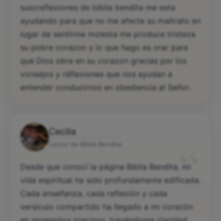
suscreflexiones de biblia bendita me esta
ayudando para que no me afecte su maltrato en
lugar de sentirme molesta me produce tristeza
su pobre corazon y lo que hago es orar para
que Dios obre en su corazon gracias por los
vonsejos y réflexiones que nos ayudan a
entender conducirnos en obediencia al Señor.
Cecilia
“
Lector de Biblia Bendita
Desde que conocí la página Biblia Bendita, mi
vida espiritual ha sido profundamente edificada.
Cada enseñanza, cada reflexión y cada
versículo compartido ha llegado a mi corazón
en momentos precisos, trayéndome claridad,