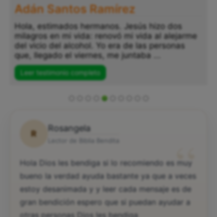
Adán Santos Ramírez
Hola, estimados hermanos. Jesús hizo dos
milagros en mi vida: renovó mi vida al alejarme
del vicio del alcohol. Yo era de las personas
que, llegado el viernes, me juntaba ...
Leer testimonio completo
Rosangela
R
“
Lector de Biblia Bendita
Hola Dios les bendiga si lo recomiendo es muy
bueno la verdad ayuda bastante ya que a veces
estoy desanimada y y leer cada mensaje es de
gran bendición espero que si puedan ayudar a
otras personas Dios les bendiga