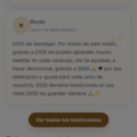
Rocío
R
“
Lector de Biblia Bendita
DIOS les bendigan. Por medio de este medio,
gracias a DIOS he podido aprender mucho,
meditar en cada versículo, me ha ayudado a
hacer devocional, gracias a DIOS
♥️
por sus
dedicación y ayuda para cada unos de
nosotros. DIOS derrame bendiciones en sus
vidas DIOS les guarden siempre
Ver todos los testimonios