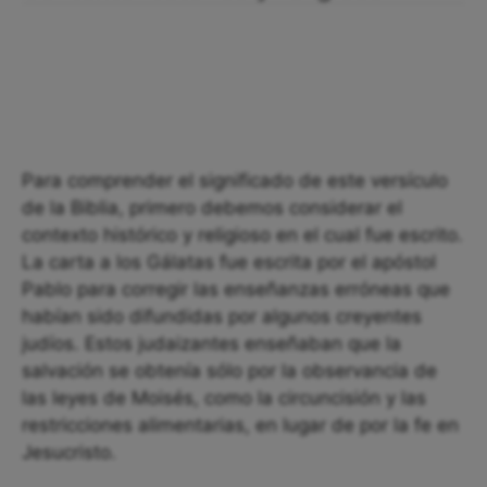
Para comprender el significado de este versículo
de la Biblia, primero debemos considerar el
contexto histórico y religioso en el cual fue escrito.
La carta a los Gálatas fue escrita por el apóstol
Pablo para corregir las enseñanzas erróneas que
habían sido difundidas por algunos creyentes
judíos. Estos judaizantes enseñaban que la
salvación se obtenía sólo por la observancia de
las leyes de Moisés, como la circuncisión y las
restricciones alimentarias, en lugar de por la fe en
Jesucristo.