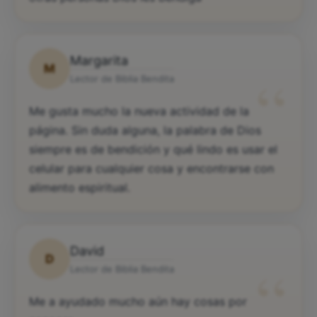
Margarita
M
“
Lector de Biblia Bendita
Me gusta mucho la nueva actividad de la
página. Sin duda alguna, la palabra de Dios
siempre es de bendición y qué lindo es usar el
celular para cualquier cosa y encontrarse con
alimento espiritual.
David
D
“
Lector de Biblia Bendita
Me a ayudado mucho aún hay cosas por