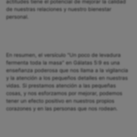
actitudes tiene el potencial de mejorar la calidad
de nuestras relaciones y nuestro bienestar
personal.
En resumen, el versículo "Un poco de levadura
fermenta toda la masa" en Gálatas 5:9 es una
enseñanza poderosa que nos llama a la vigilancia
y la atención a los pequeños detalles en nuestras
vidas. Si prestamos atención a las pequeñas
cosas, y nos esforzamos por mejorar, podemos
tener un efecto positivo en nuestros propios
corazones y en las personas que nos rodean.