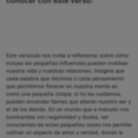
conocer con este verso:
Este versículo nos invita a reflexionar sobre cómo
incluso las pequeñas influencias pueden moldear
nuestra vida y nuestras relaciones. Imagina que
cada palabra que decimos o cada pensamiento
que permitimos florecer en nuestra mente es
como una pequeña chispa; si no las cuidamos,
pueden encender llamas que alteren nuestro ser y
el de los demás. En un mundo que a menudo nos
bombardea con negatividad y dudas, ser
conscientes de estas pequeñas cosas nos permite
cultivar un espacio de amor y verdad, donde la