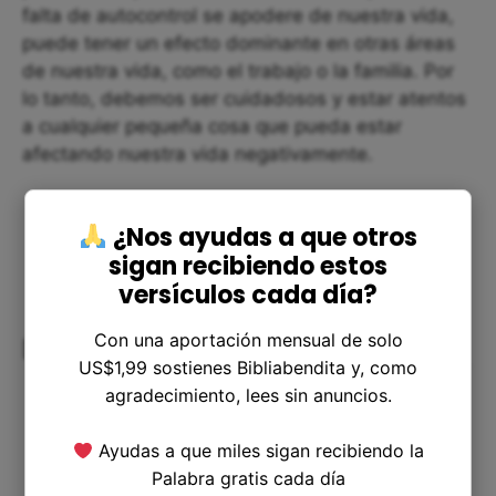
falta de autocontrol se apodere de nuestra vida,
puede tener un efecto dominante en otras áreas
de nuestra vida, como el trabajo o la familia. Por
lo tanto, debemos ser cuidadosos y estar atentos
a cualquier pequeña cosa que pueda estar
afectando nuestra vida negativamente.
¿Nos ayudas a que otros
sigan recibiendo estos
versículos cada día?
Con una aportación mensual de solo
Dudas y reflexiones
US$1,99 sostienes Bibliabendita y, como
agradecimiento, lees sin anuncios.
Ayudas a que miles sigan recibiendo la
Palabra gratis cada día