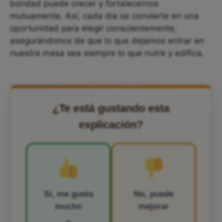
bondad puede crecer y fortalecernos
mutuamente. Así, cada día se convierte en una
oportunidad para elegir conscientemente,
asegurándonos de que lo que dejamos entrar en
nuestra masa sea siempre lo que nutre y edifica.
¿Te está gustando esta
explicación?
Sí, me gusta
No, puede
mucho
mejorar