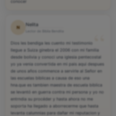
conocer
Nelita
N
“
Lector de Biblia Bendita
Dios les bendiga les cuento mi testimonio
llegue a Suiza ginebra el 2006 con mi familia
desde bolivia y conoci una iglesia pentecostal
yo ya venia convertida en mi pais aqui despues
de unos años commence a servirle al Señor en
las escuelas biblicas a causa de eso una
hna.que es tambien maestra de escuela biblica
se levantó en guerra contra mi persona y yo no
entrndia su procéder y hasta ahora no me
soporta ha llegado a aborrecerme que hasta
levanta calumnias para dañar mi reputacion y