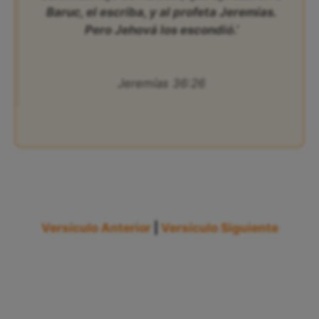
Baruc, el escriba, y al profeta Jeremías.
Pero Jehová los escondió.’
Jeremías 36:26
Versículo Anterior
|
Versículo Siguiente