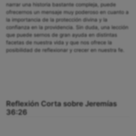
narrar una historia bastante compleja, puede
ofrecernos un mensaje muy poderoso en cuanto a
la importancia de la protección divina y la
confianza en la providencia. Sin duda, una lección
que puede sernos de gran ayuda en distintas
facetas de nuestra vida y que nos ofrece la
posibilidad de reflexionar y crecer en nuestra fe.
Reflexión Corta sobre Jeremías
36:26