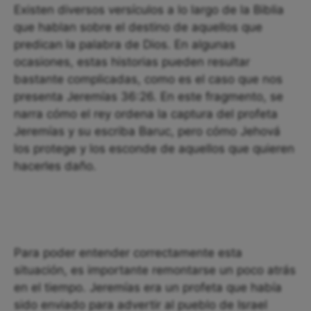
Existen diversos versículos a lo largo de la Biblia
que hablan sobre el destino de aquellos que
predican la palabra de Dios. En algunas
ocasiones, estas historias pueden resultar
bastante complicadas, como es el caso que nos
presenta Jeremías 36:26. En este fragmento, se
narra cómo el rey ordena la captura del profeta
Jeremías y su escriba Baruc, pero cómo Jehová
los protege y los esconde de aquellos que quieren
hacerles daño.
Para poder entender correctamente esta
situación, es importante remontarse un poco atrás
en el tiempo. Jeremías era un profeta que había
sido enviado para advertir al pueblo de Israel