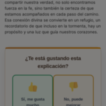
compartir nuestra verdad, no solo encontramos
fuerza en la fe, sino también la certeza de que
estamos acompañados en cada paso del camino.
Esa conexión divina se convierte en un refugio, un
recordatorio de que incluso en la tormenta, hay un
propósito y una luz que guía nuestros corazones.
¿Te está gustando esta
explicación?
Sí, me gusta
No, puede
mucho
mejorar