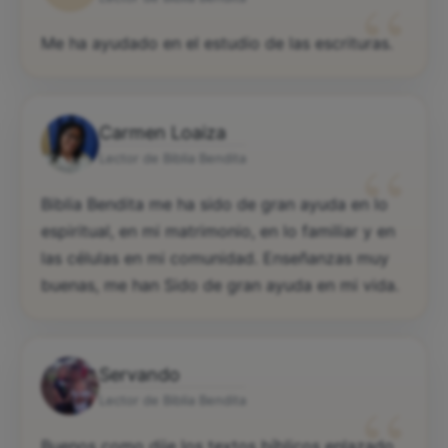
“
Me ha ayudado en el estudio de las escrituras.
Carmen Loaiza
“
Lector de Biblia Bendita
Biblia Bendita me ha sido de gran ayuda en lo
espiritual, en mi matrimonio, en lo familiar y en
las células en mi comunidad. Enseñanzas muy
buenas, me han Sido de gran ayuda en mi vida.
Servando
“
Lector de Biblia Bendita
Buenos como dije los textos bíblicos enlazado