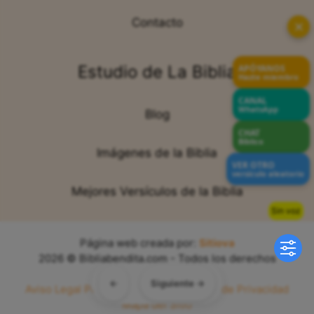
Contacto
✕
Estudio de La Biblia
APÓYANOS
Hazte miembro
CANAL
WhatsApp
Blog
CHAT
Bíblico
Imágenes de la Biblia
VER OTRO
versículo aleatorio
Mejores Versículos de la Biblia
Sin voz
Página web creada por:
Sitiova
2026 © Bibliabendita.com - Todos los derechos
reservados
←
Siguiente →
Aviso Legal
Política de Cookies
Política de Privacidad
Mapa del Sitio