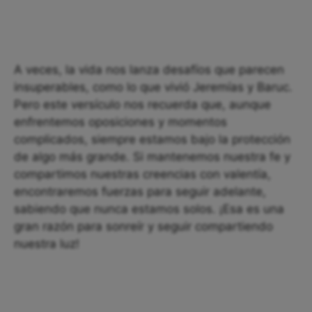
A veces, la vida nos lanza desafíos que parecen
insuperables, como lo que vivió Jeremías y Baruc.
Pero este versículo nos recuerda que, aunque
enfrentemos oposiciones y momentos
complicados, siempre estamos bajo la protección
de algo más grande. Si mantenemos nuestra fe y
compartimos nuestras creencias con valentía,
encontraremos fuerzas para seguir adelante,
sabiendo que nunca estamos solos. ¡Esa es una
gran razón para sonreír y seguir compartiendo
nuestra luz!