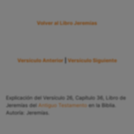
Volver al Libro Jeremías
Versículo Anterior
|
Versículo Siguiente
Explicación del Versículo 26, Capítulo 36, Libro de
Jeremías del
Antiguo Testamento
en la Biblia.
Autoría: Jeremías.