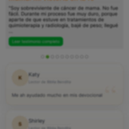
"Soy sobreviviente de cáncer de mama. No fue
fácil. Durante mi proceso fue muy duro, porque
aparte de que estuve en tratamientos de
quimioterapia y radiología, bajé de peso; llegué
...
Leer testimonio completo
Katy
K
“
Lector de Biblia Bendita
Me ah ayudado mucho en mis devocional
Shirley
S
Lector de Biblia Bendita