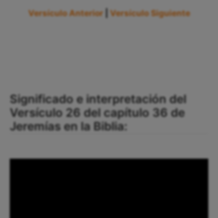
Versículo Anterior
|
Versículo Siguiente
Significado e interpretación del
Versículo 26 del capítulo 36 de
Jeremías en la Biblia: