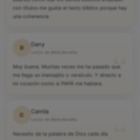
con títulos me gusta el texto bíblico porque hay
una coherencia
Dany
D
“
Lector de Biblia Bendita
Muy buena. Muchas veces me ha pasado que
me llega un mensajito o versículo. Y directo a
mi corazón como si PAPÁ me hablara.
Camila
C
“
Lector de Biblia Bendita
Necesito de la palabra de Dios cada día