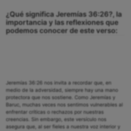
¿Qué significa Jeremías 36:26?, la
importancia y las reflexiones que
podemos conocer de este verso:
Jeremías 36:26 nos invita a recordar que, en
medio de la adversidad, siempre hay una mano
protectora que nos sostiene. Como Jeremías y
Baruc, muchas veces nos sentimos vulnerables al
enfrentar críticas o rechazos por nuestras
creencias. Sin embargo, este versículo nos
asegura que, al ser fieles a nuestra voz interior y