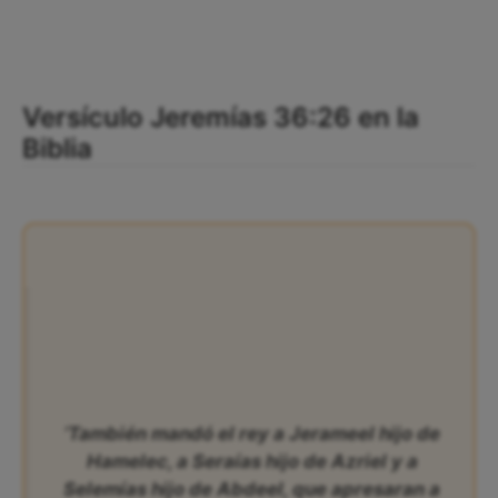
Versículo Jeremías 36:26 en la
Biblia
‘También mandó el rey a Jerameel hijo de
Hamelec, a Seraías hijo de Azriel y a
Selemías hijo de Abdeel, que apresaran a