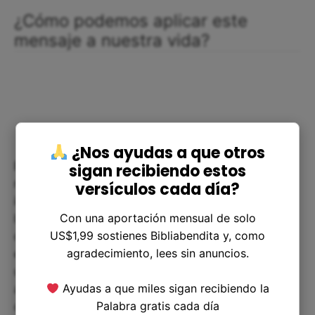
¿Cómo podemos aplicar este
mensaje a nuestra vida?
¿Nos ayudas a que otros
En la sociedad actual, hablar abiertamente sobre
sigan recibiendo estos
religión puede resultar complicado y en ocasiones
versículos cada día?
incluso peligroso. Sin embargo, cada vez son más
Con una aportación mensual de solo
las personas que sienten la necesidad de
US$1,99 sostienes Bibliabendita y, como
compartir sus creencias y experiencias de fe. En
agradecimiento, lees sin anuncios.
este sentido, Jeremías 36:26 nos puede ofrecer
un mensaje de esperanza y confianza en que,
Ayudas a que miles sigan recibiendo la
aunque el camino no siempre sea fácil, siempre
Palabra gratis cada día
contamos con la mano de Dios guiándonos hacia