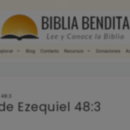
WhatsApp
Facebook
X
xplorar
Blog
Contacto
Recursos
Donaciones
A
 48:3
de Ezequiel 48:3