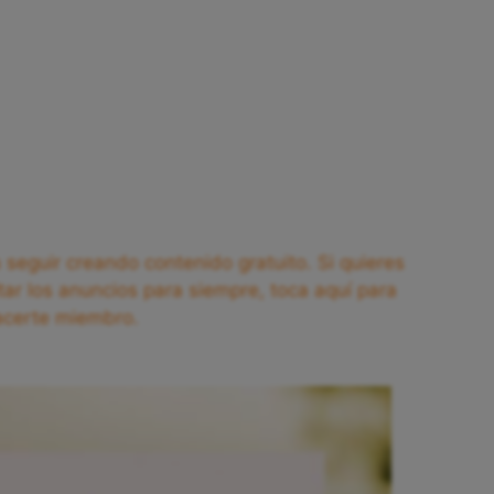
seguir creando contenido gratuito. Si quieres
tar los anuncios para siempre, toca aquí para
acerte miembro.