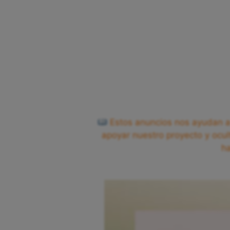
Estos anuncios nos ayudan a 
apoyar nuestro proyecto y ocul
h