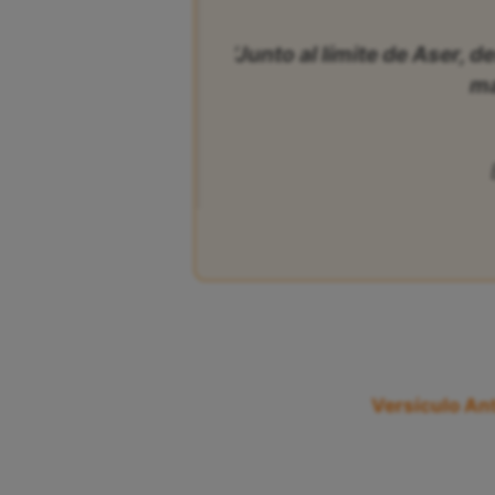
‘Junto al límite de Aser, d
ma
Versículo Ant