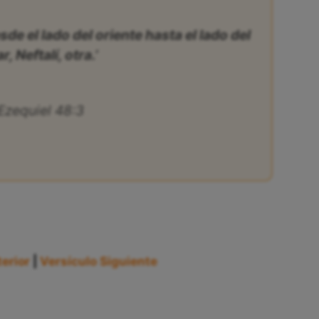
esde el lado del oriente hasta el lado del
r, Neftalí, otra.’
Ezequiel 48:3
erior
|
Versículo Siguiente