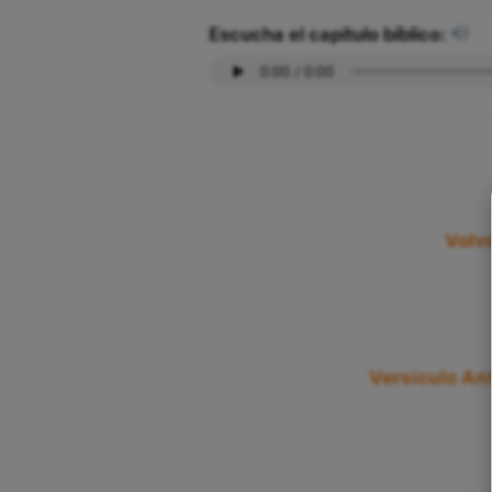
Escucha el capítulo bíblico:
Volve
Versículo Ant