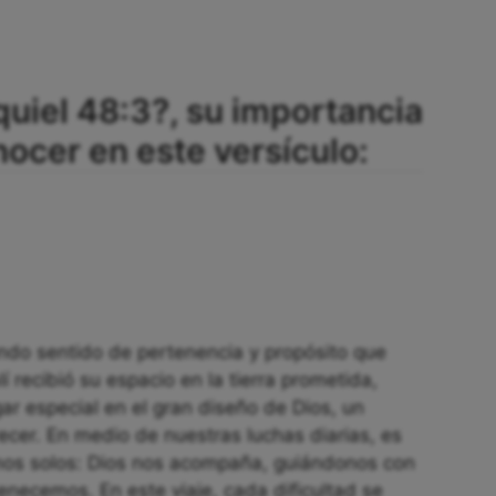
quiel 48:3?, su importancia
cer en este versículo:
undo sentido de pertenencia y propósito que
 recibió su espacio en la tierra prometida,
ar especial en el gran diseño de Dios, un
recer. En medio de nuestras luchas diarias, es
mos solos: Dios nos acompaña, guiándonos con
necemos. En este viaje, cada dificultad se