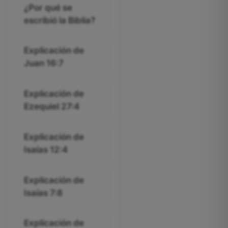
¿Por qué se
escribió la Biblia?
Explicación de
Juan 16:7
Explicación de
Ezequiel 27:4
Explicación de
Isaías 12:4
Explicación de
Isaías 7:8
Explicación de