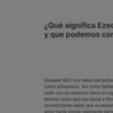
¿Qué significa Eze
y que podemos cono
Ezequiel 48:3 nos habla del prof
todos anhelamos. Así como Neftalí
cada uno de nosotros tiene un lug
destino único que nos llama a flo
reconfortante saber que no esta
amor hacia donde realmente perte