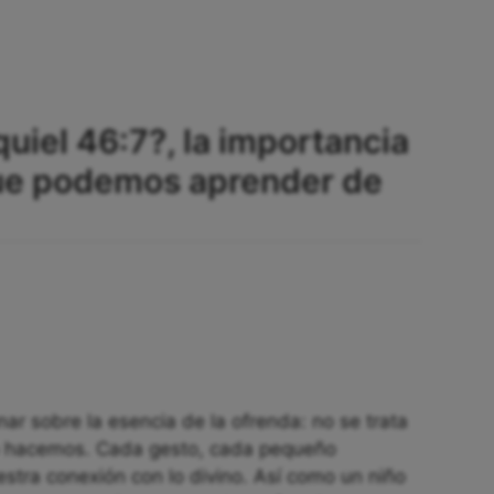
uiel 46:7?, la importancia
que podemos aprender de
onar sobre la esencia de la ofrenda: no se trata
o hacemos. Cada gesto, cada pequeño
estra conexión con lo divino. Así como un niño