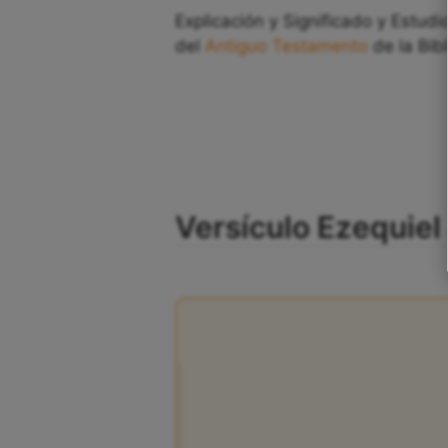
Explicación y Significado y Estudio
del
Antiguo Testamento
de la Bibl
Versículo Ezequiel