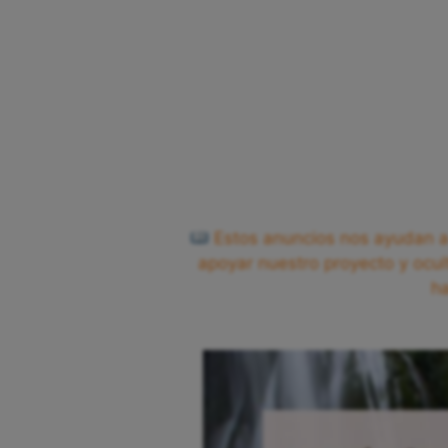
Estos anuncios nos ayudan a 
apoyar nuestro proyecto y ocul
h