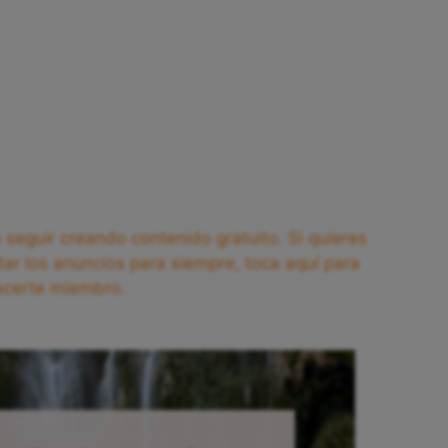
seguir creando contenido gratuito. Si quieres
tar los anuncios para siempre, toca aquí para
acerte miembro.