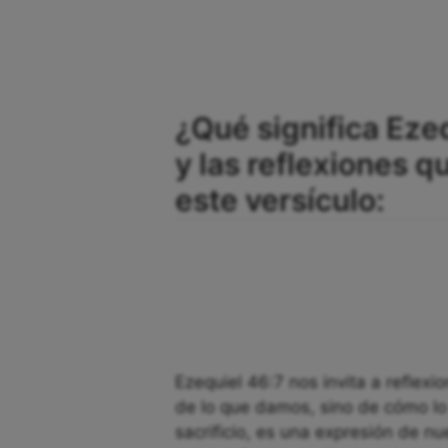
¿Qué significa Ezeq
y las reflexiones 
este versículo:
Ezequiel 46:7 nos invita a reflexi
de lo que damos, sino de cómo l
sacrificio, es una expresión de nu