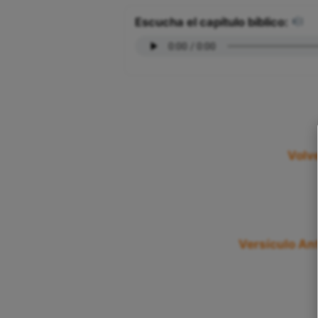
Escucha el capítulo bíblico:
Volve
Versículo Ant