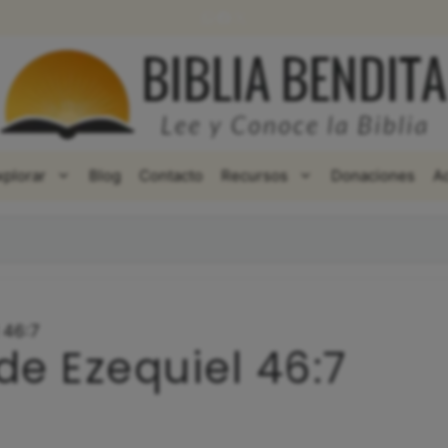
WhatsApp
Facebook
X
xplorar
Blog
Contacto
Recursos
Donaciones
A
 46:7
de Ezequiel 46:7