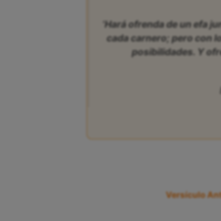
‘Hará ofrenda de un efa ju
cada carnero; pero con l
posibilidades. Y ofr
Versículo Ant