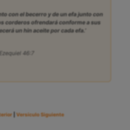
nto con el becerro y de un efa junto con
os corderos ofrendará conforme a sus
ecerá un hin aceite por cada efa.’
Ezequiel 46:7
erior
|
Versículo Siguiente