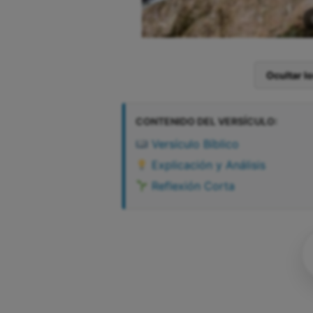
Ocultar l
CONTENIDO DEL VERSÍCULO:
Versículo Bíblico
Explicación y Análisis
Reflexión Corta