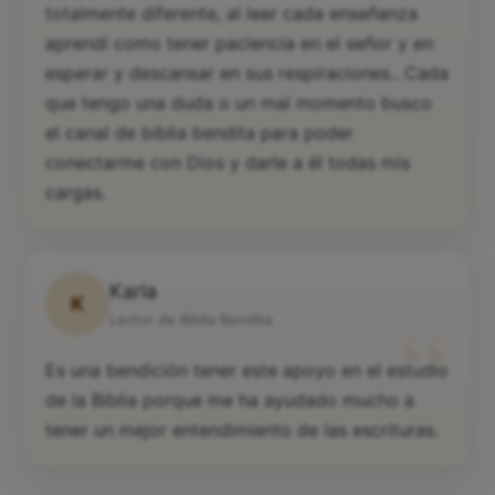
totalmente diferente, al leer cada enseñanza
aprendí como tener paciencia en el señor y en
esperar y descansar en sus respiraciones.. Cada
que tengo una duda o un mal momento busco
el canal de biblia bendita para poder
conectarme con Dios y darle a él todas mis
cargas.
Karla
K
“
Lector de Biblia Bendita
Es una bendición tener este apoyo en el estudio
de la Biblia porque me ha ayudado mucho a
tener un mejor entendimiento de las escrituras.