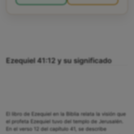
Ezequiel 41:12 y su significado
El libro de Ezequiel en la Biblia relata la visión que
el profeta Ezequiel tuvo del templo de Jerusalén.
En el verso 12 del capítulo 41, se describe