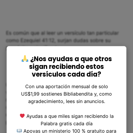
Es común que al leer un versículo tan particular
como Ezequiel 41:12, surjan dudas sobre su
propósito y significado.
¿Nos ayudas a que otros
sigan recibiendo estos
versículos cada día?
Uno de los principales debates en torno a este
Con una aportación mensual de solo
versículo es la razón por la que se mencionan
US$1,99 sostienes Bibliabendita y, como
medidas tan precisas y específicas. Sin embargo,
agradecimiento, lees sin anuncios.
como mencionamos anteriormente, las medidas
en la Biblia tienen un significado simbólico y
Ayudas a que miles sigan recibiendo la
pueden ser interpretadas de diferentes maneras.
Palabra gratis cada día
Apoyas un ministerio 100 % gratuito para