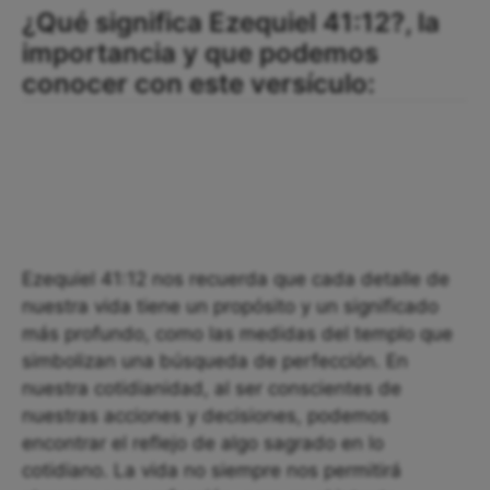
¿Qué significa Ezequiel 41:12?, la
importancia y que podemos
conocer con este versículo:
Ezequiel 41:12 nos recuerda que cada detalle de
nuestra vida tiene un propósito y un significado
más profundo, como las medidas del templo que
simbolizan una búsqueda de perfección. En
nuestra cotidianidad, al ser conscientes de
nuestras acciones y decisiones, podemos
encontrar el reflejo de algo sagrado en lo
cotidiano. La vida no siempre nos permitirá