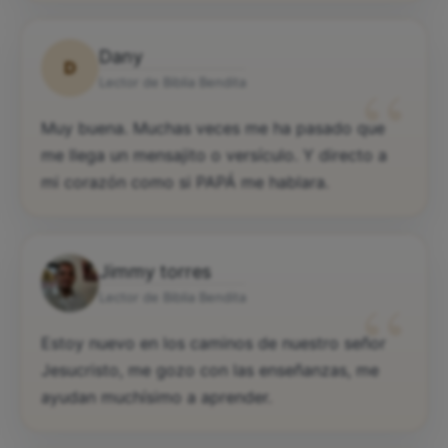
Dany
D
“
Lector de Biblia Bendita
Muy buena. Muchas veces me ha pasado que
me llega un mensajito o versículo. Y directo a
mi corazón como si PAPÁ me hablara.
Jimmy torres
“
Lector de Biblia Bendita
Estoy nuevo en los caminos de nuestro señor
Jesucristo, me gozo con las enseñanzas, me
ayudan muchísimo a aprender.