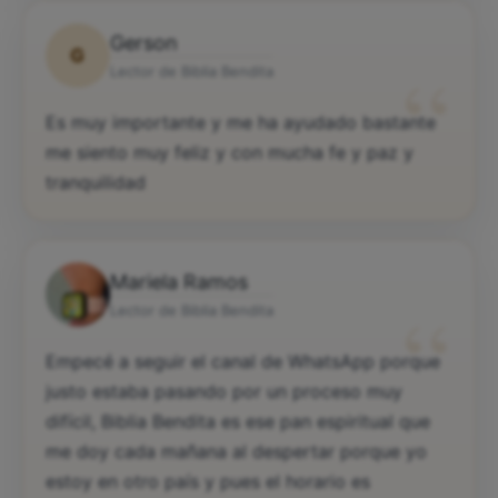
Gerson
G
“
Lector de Biblia Bendita
Es muy importante y me ha ayudado bastante
me siento muy feliz y con mucha fe y paz y
tranquilidad
Mariela Ramos
“
Lector de Biblia Bendita
Empecé a seguir el canal de WhatsApp porque
justo estaba pasando por un proceso muy
difícil, Biblia Bendita es ese pan espiritual que
me doy cada mañana al despertar porque yo
estoy en otro país y pues el horario es