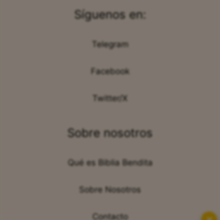
Síguenos en:
Telegram
Facebook
Twitter/X
Sobre nosotros
Qué es Biblia Bendita
Sobre Nosotros
Contacto
✕