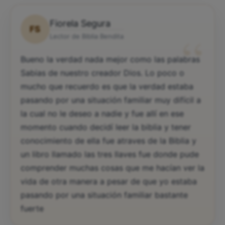
Fiorela Segura
FS
“
Lector de Biblia Bendita
Bueno la verdad nada mejor como las palabras
Sabias de nuestro creador Dios. Lo poco o
mucho que recuerdo es que la verdad estaba
pasando por una situación familiar muy difícil a
la cual no le deseo a nadie y fue allí en ese
momento cuando decidí leer la biblia y tener
conocimiento de ella fue atraves de la Biblia y
un libro llamado las tres llaves fue donde pude
comprender muchas cosas que me hacían ver la
vida de otra manera a pesar de que yo estaba
pasando por una situación familiar bastante
fuerte