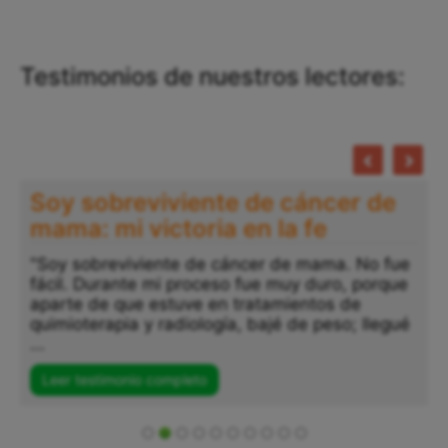
Testimonios de nuestros lectores:
Soy sobreviviente de cáncer de
mama: mi victoria en la fe
"Soy sobreviviente de cáncer de mama. No fue
fácil. Durante mi proceso fue muy duro, porque
"
aparte de que estuve en tratamientos de
a
quimioterapia y radiología, bajé de peso; llegué
p
...
s
..
Leer testimonio completo