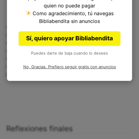
quien no puede pagar
Como agradecimiento, tú navegas
Bibliabendita sin anuncios
Otra duda común es en relación con la
importancia que puedan tener detalles tan
Sí, quiero apoyar Bibliabendita
específicos en el templo de Jerusalén en la
actualidad. Aunque el templo físico ya no existe,
Puedes darte de baja cuando lo desees
estos detalles y medidas pueden ser entendidos
como una representación de la pureza y
No, Gracias. Prefiero seguir gratis con anuncios
perfección divina a la que debemos aspirar.
Reflexiones finales