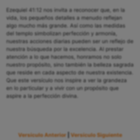
Ezequiel 41:12 nos invita a reconocer que, en la
vida, los pequeños detalles a menudo reflejan
algo mucho más grande. Así como las medidas
del templo simbolizan perfección y armonía,
nuestras acciones diarias pueden ser un reflejo de
nuestra búsqueda por la excelencia. Al prestar
atención a lo que hacemos, honramos no solo
nuestro propósito, sino también la belleza sagrada
que reside en cada aspecto de nuestra existencia.
Que este versículo nos inspire a ver la grandeza
en lo particular y a vivir con un propósito que
aspire a la perfección divina.
Versículo Anterior
|
Versículo Siguiente