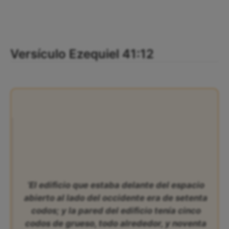
Versículo Ezequiel 41:12
‘El edificio que estaba delante del espacio
abierto al lado del occidente era de setenta
codos; y la pared del edificio tenía cinco
codos de grueso, todo alrededor, y noventa