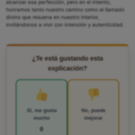
alcanzar esa perfección, pero en el intento,
honramos tanto nuestro camino como el llamado
divino que resuena en nuestro interior,
invitándonos a vivir con intención y autenticidad.
¿Te está gustando esta
explicación?
Sí, me gusta
No, puede
mucho
mejorar
0