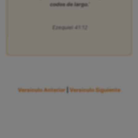
codos de largo.’
Ezequiel 41:12
Versículo Anterior
|
Versículo Siguiente