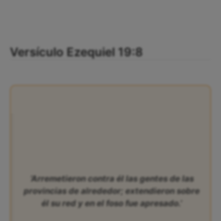
Versículo Ezequiel 19:8
‘Arremetieron contra él las gentes de las
provincias de alrededor; extendieron sobre
él su red y en el foso fue apresado.’