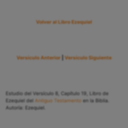
Volver al Libro Ezequiel
Versículo Anterior
|
Versículo Siguiente
Estudio del Versículo 8, Capítulo 19, Libro de
Ezequiel del
Antiguo Testamento
en la Biblia.
Autoría: Ezequiel.