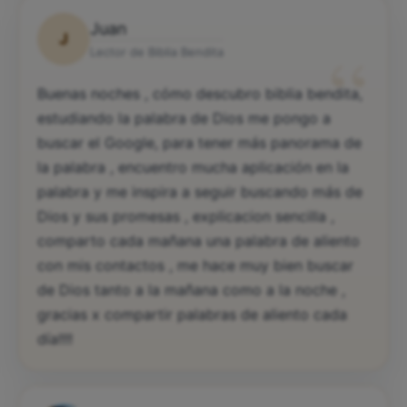
Juan
J
“
Lector de Biblia Bendita
Buenas noches , cómo descubro biblia bendita,
estudiando la palabra de Dios me pongo a
buscar el Google, para tener más panorama de
la palabra , encuentro mucha aplicación en la
palabra y me inspira a seguir buscando más de
Dios y sus promesas , explicacion sencilla ,
comparto cada mañana una palabra de aliento
con mis contactos , me hace muy bien buscar
de Dios tanto a la mañana como a la noche ,
gracias x compartir palabras de aliento cada
día!!!!