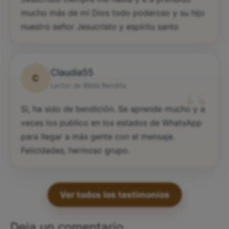
mucho más de mi Dios todo poderoso y su hijo
nuestro señor Jesucristo y espíritu santo
Claudia55
C
“
Lector de Biblia Bendita
Si, ha sido de bendición. Se aprende mucho y a
veces los publico en los estados de WhatsApp
para llegar a más gente con el mensaje.
Felicidades, hermoso grupo.
Ver todos los testimonios
Deja un comentario