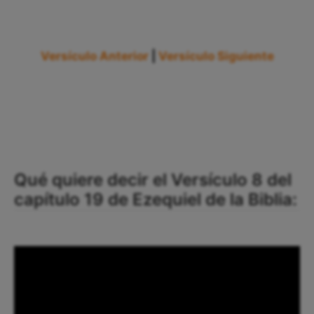
Versículo Anterior
|
Versículo Siguiente
Qué quiere decir el Versículo 8 del
capítulo 19 de Ezequiel de la Biblia: