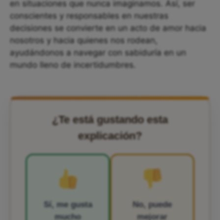
en situaciones que nunca imaginamos. Así, ser
conscientes y responsables en nuestras
decisiones se convierte en un acto de amor hacia
nosotros y hacia quienes nos rodean,
ayudándonos a navegar con sabiduría en un
mundo lleno de incertidumbres.
¿Te está gustando esta
explicación?
Sí, me gusta
No, puede
mucho
mejorar