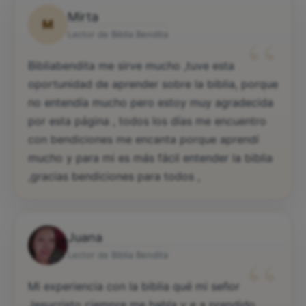
Mirta
M
“
Lector de Biblia Bendita
Bibliabendita me sirve mucho ,tuve esta
oportunidad de aprender sobre la biblia, porque
no entendía mucho pero estoy muy agradecida
por esta página , todos los días me encuentro
con bendiciones me encanta porque aprendí
mucho y para mi es más fácil entender la biblia
,gracias bendiciones para todos ,
Juana
“
Lector de Biblia Bendita
Mi experiencia con la biblia qué mi señor
Jesucristo ciempre me habla y e a prendido