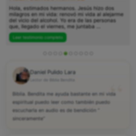
Hola, estimados hermanos. Jesús hizo dos
milagros en mi vida: renovó mi vida al alejarme
del vicio del alcohol. Yo era de las personas
que, llegado el viernes, me juntaba ...
Leer testimonio completo
Daniel Pulido Lara
“
Lector de Biblia Bendita
Biblia. Bendita me ayuda bastante en mi vida
espiritual puedo leer como también puedo
escucharla en audio es de bendición “
sinceramente”