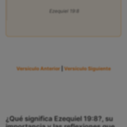
Ezequiel 19:8
Versículo Anterior
|
Versículo Siguiente
¿Qué significa Ezequiel 19:8?, su
importancia y las reflexiones que