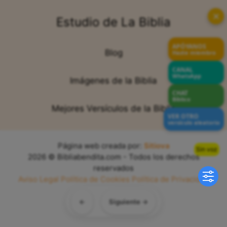
✕
Estudio de La Biblia
APÓYANOS
Blog
Hazte miembro
CANAL
WhatsApp
Imágenes de la Biblia
CHAT
Bíblico
Mejores Versículos de la Biblia
VER OTRO
versículo aleatorio
Página web creada por:
Sitiova
Sin voz
2026 © Bibliabendita.com - Todos los derechos
reservados
Aviso Legal
Política de Cookies
Política de Privacidad
Mapa del Sitio
←
Siguiente →