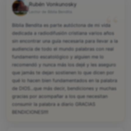
Rubén Vonkunosky
“
Lector de Biblia Bendita
Biblia Bendita es parte autóctona de mi vida
dedicada a radiodifusión cristiana varios años
sin encontrar una guía necesaria para llevar a la
audiencia de todo el mundo palabras con real
fundamento escatológico y alguien me lo
recomendó y nunca más los dejé y les aseguro
que jamás te dejan sostienen lo que dicen por
qué lo hacen bien fundamentados en la palabra
de DIOS...que más decir, bendiciones y muchas
gracias por acompañar a los que necesitan
consumir la palabra a diario GRACIAS
BENDICIONES!!!!