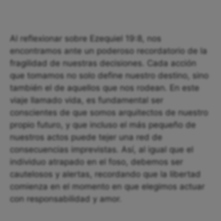
Al reflexionar sobre Ezequiel 19:8, nos
encontramos ante un poderoso recordatorio de la
fragilidad de nuestras decisiones. Cada acción
que tomamos no solo define nuestro destino, sino
también el de aquellos que nos rodean. En este
viaje llamado vida, es fundamental ser
conscientes de que somos arquitectos de nuestro
propio futuro, y que incluso el más pequeño de
nuestros actos puede tejer una red de
consecuencias imprevistas. Así, al igual que el
individuo atrapado en el foso, debemos ser
cautelosos y alertas, recordando que la libertad
comienza en el momento en que elegimos actuar
con responsabilidad y amor.