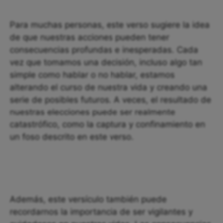
Para muchas personas, este verso sugiere la idea
de que nuestras acciones pueden tener
consecuencias profundas e inesperadas. Cada
vez que tomamos una decisión, incluso algo tan
simple como hablar o no hablar, estamos
alterando el curso de nuestra vida y creando una
serie de posibles futuros. A veces, el resultado de
nuestras elecciones puede ser realmente
catastrófico, como la captura y confinamiento en
un foso descrito en este verso.
Además, este versículo también puede
recordarnos la importancia de ser vigilantes y