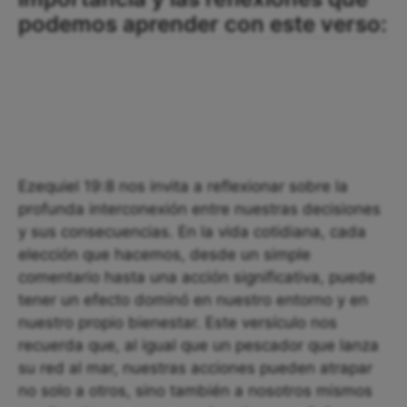
podemos aprender con este verso:
Ezequiel 19:8 nos invita a reflexionar sobre la
profunda interconexión entre nuestras decisiones
y sus consecuencias. En la vida cotidiana, cada
elección que hacemos, desde un simple
comentario hasta una acción significativa, puede
tener un efecto dominó en nuestro entorno y en
nuestro propio bienestar. Este versículo nos
recuerda que, al igual que un pescador que lanza
su red al mar, nuestras acciones pueden atrapar
no solo a otros, sino también a nosotros mismos