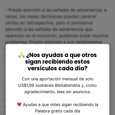
- Presta atención a las señales de advertencia: a
veces, las malas decisiones pueden parecer
obvias en retrospectiva, pero si prestamos
atención a las señales de advertencia que
aparecen en el momento, podemos evitar muchos
problemas. Preste atención a sus sentimientos
intestinales, si algo se siente mal, probablemente
¿Nos ayudas a que otros
debería evaluarlo más detenidamente.
sigan recibiendo estos
versículos cada día?
Con una aportación mensual de solo
US$1,99 sostienes Bibliabendita y, como
- Aprende de tus errores: Todos cometemos
agradecimiento, lees sin anuncios.
errores y tomamos malas decisiones de vez en
cuando. Sin embargo, es importante aprender de
Ayudas a que miles sigan recibiendo la
ellos y hacer mejoras en nuestras vidas. Si algo
Palabra gratis cada día
sale mal, tómese el tiempo para reflexionar sobre