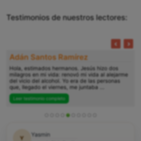
Testimonios de nuestros lectores:
Adán Santos Ramírez
Hola, estimados hermanos. Jesús hizo dos
milagros en mi vida: renovó mi vida al alejarme
del vicio del alcohol. Yo era de las personas
que, llegado el viernes, me juntaba ...
Leer testimonio completo
Yasmin
Y