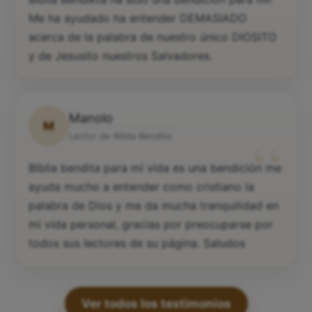
Me ha ayudado ha entender DEMASIADO
acerca de la palabra de nuestro único DIOSITO
y de Jesusito nuestros Salvadores.
Manolo
M
“
Lector de Biblia Bendita
Bíblia bendita para mí vida es una bendición me
ayuda mucho a entender como cristiano la
palabra de Dios y me da mucha tranquilidad en
mi vida personal, gracias por preocuparse por
todos sus lectores de su página. Saludos
Ver todos los testimonios