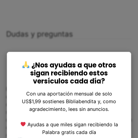
Dudas y preguntas
¿Nos ayudas a que otros
sigan recibiendo estos
versículos cada día?
Es posible que algunos lectores se pregunten
Con una aportación mensual de solo
cómo pueden saber qué promesas son de Dios y
US$1,99 sostienes Bibliabendita y, como
cuáles no lo son. En estos casos, es
agradecimiento, lees sin anuncios.
recomendable leer la Biblia y orar para tener
discernimiento. Además, podemos pedir la opinión
Ayudas a que miles sigan recibiendo la
de líderes de nuestra iglesia y guiarnos por
Palabra gratis cada día
nuestros propios instintos. Sin embargo, es