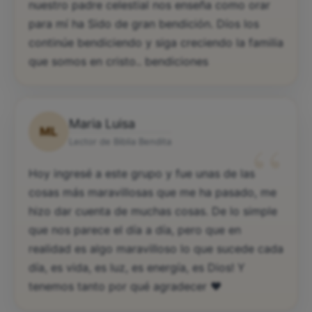
nuestro padre celestial nos enseña como orar
para mí ha Sido de gran bendición. Díos los
continúe bendiciendo y siga creciendo la familia
que somos en cristo.. bendiciones
Maria Luisa
ML
“
Lector de Biblia Bendita
Hoy ingresé a este grupo y fue unas de las
cosas más maravillosas que me ha pasado, me
hizo dar cuenta de muchas cosas. De lo simple
que nos parece el día a día, pero que en
realidad es algo maravilloso lo que sucede cada
día, es vida, es luz, es energía, es Dios! Y
tenemos tanto por qué agradecer ♥️