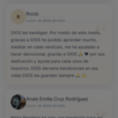
Rocío
R
“
Lector de Biblia Bendita
DIOS les bendigan. Por medio de este medio,
gracias a DIOS he podido aprender mucho,
meditar en cada versículo, me ha ayudado a
hacer devocional, gracias a DIOS
♥️
por sus
dedicación y ayuda para cada unos de
nosotros. DIOS derrame bendiciones en sus
vidas DIOS les guarden siempre
Anaís Emilia Cruz Rodríguez
“
Lector de Biblia Bendita
Biblia Bendikta ha sido una bendición para mí!