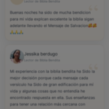
“
Lector de Biblia Bendita
Buenas noches ha sido de mucha bendicion
para mi vida explcan excelente la biblia sigan
adelante llevando el Mensaje de Salvacion
Jessika berdugo
“
Lector de Biblia Bendita
Mi experiencia con la biblia bendita ha Sido la
mejor decisión porque cada mensaje cada
versículo ha Sido de gran edificación para mí
vida y algunas cosas que no entendía he
encontrado respuesta en ella. Sus enseñanzas
para tener una relación más cercana con