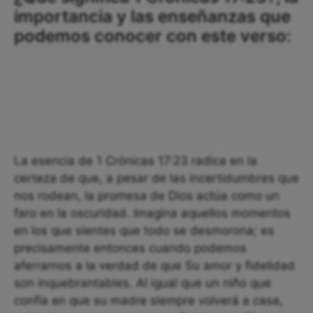
importancia y las enseñanzas que
podemos conocer con este verso:
La esencia de 1 Crónicas 17:23 radica en la
certeza de que, a pesar de las incertidumbres que
nos rodean, la promesa de Dios actúa como un
faro en la oscuridad. Imagina aquellos momentos
en los que sientes que todo se desmorona; es
precisamente entonces cuando podemos
aferrarnos a la verdad de que Su amor y fidelidad
son inquebrantables. Al igual que un niño que
confía en que su madre siempre volverá a casa,