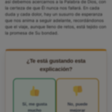
así debemos acercarnos a la Palabra de Dios, con
la certeza de que Él nunca nos fallará. En cada
duda y cada dolor, hay un susurro de esperanza
que nos anima a seguir adelante, recordándonos
que el viaje, aunque lleno de retos, está tejido con
la promesa de Su bondad.
¿Te está gustando esta
explicación?
Sí, me gusta
No, puede
mucho
mejorar