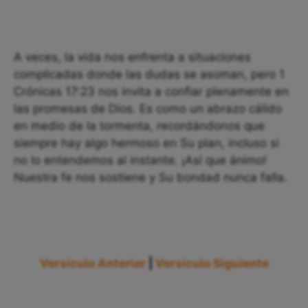
A veces, la vida nos enfrenta a situaciones
complicadas donde las dudas se asoman, pero 1
Crónicas 17:23 nos invita a confiar plenamente en
las promesas de Dios. Es como un abrazo cálido
en medio de la tormenta, recordándonos que
siempre hay algo hermoso en Su plan, incluso si
no lo entendemos al instante. ¡Así que ánimo!
Nuestra fe nos sostiene y Su bondad nunca falla.
Versículo Anterior
|
Versículo Siguiente