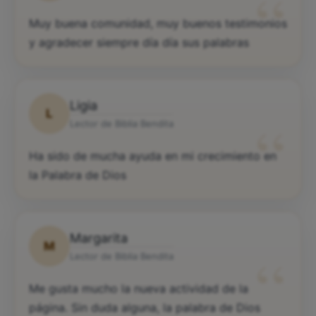
“
Muy buena comunidad, muy buenos testimonios
y agradecer siempre día día sus palabras
Ligia
L
“
Lector de Biblia Bendita
Ha sido de mucha ayuda en mi crecimiento en
la Palabra de Dios
Margarita
M
“
Lector de Biblia Bendita
Me gusta mucho la nueva actividad de la
página. Sin duda alguna, la palabra de Dios