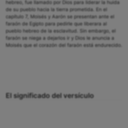
hebreo, fue llamado por Dios para liderar la huida
de su pueblo hacia la tierra prometida. En el
capítulo 7, Moisés y Aarón se presentan ante el
faraón de Egipto para pedirle que liberara al
pueblo hebreo de la esclavitud. Sin embargo, el
faraón se niega a dejarlos ir y Dios le anuncia a
Moisés que el corazón del faraón está endurecido.
El significado del versículo