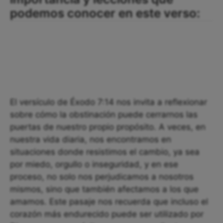
podemos conocer en este verso:
El versículo de Éxodo 7:14 nos invita a reflexionar
sobre cómo la obstinación puede cerrarnos las
puertas de nuestro propio propósito. A veces, en
nuestra vida diaria, nos encontramos en
situaciones donde resistimos el cambio, ya sea
por miedo, orgullo o inseguridad, y en ese
proceso, no solo nos perjudicamos a nosotros
mismos, sino que también afectamos a los que
amamos. Este pasaje nos recuerda que incluso el
corazón más endurecido puede ser utilizado por