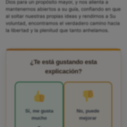
Dios para un propósito mayor, y nos alienta a
mantenernos abiertos a su guía, confiando en que
al soltar nuestras propias ideas y rendirnos a Su
voluntad, encontramos el verdadero camino hacia
la libertad y la plenitud que tanto anhelamos.
¿Te está gustando esta
explicación?
Sí, me gusta
No, puede
mucho
mejorar