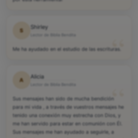
Shirley
S
“
Lector de Biblia Bendita
Me ha ayudado en el estudio de las escrituras.
Alicia
A
“
Lector de Biblia Bendita
Sus mensajes han sido de mucha bendición
para mi vida , a través de vuestros mensajes he
tenido una conexión muy estrecha con Dios, y
me han servido para estar en comunión con Él.
Sus mensajes me han ayudado a seguirle, a