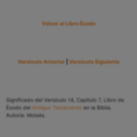
Volver al Libro Éxodo
Versículo Anterior
|
Versículo Siguiente
Significado del Versículo 14, Capítulo 7, Libro de
Éxodo del
Antiguo Testamento
en la Biblia.
Autoría: Moisés.