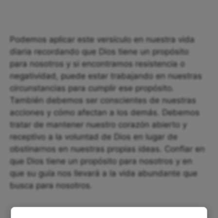
Podemos aplicar este versículo en nuestra vida
diaria recordando que Dios tiene un propósito
para nosotros y si encontramos resistencia o
negatividad, puede estar trabajando en nuestras
circunstancias para cumplir ese propósito.
También debemos ser conscientes de nuestras
acciones y cómo afectan a los demás. Debemos
tratar de mantener nuestro corazón abierto y
receptivo a la voluntad de Dios en lugar de
obstinarnos en nuestras propias ideas. Confiar en
que Dios tiene un propósito para nosotros y en
que su guía nos llevará a la vida abundante que
busca para nosotros.