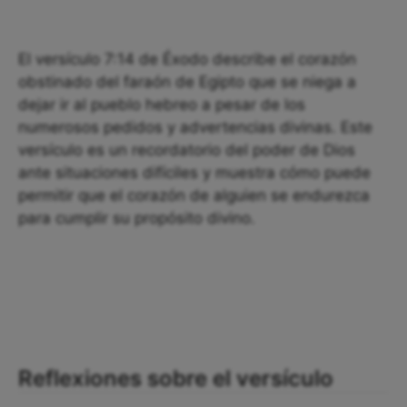
El versículo 7:14 de Éxodo describe el corazón
obstinado del faraón de Egipto que se niega a
dejar ir al pueblo hebreo a pesar de los
numerosos pedidos y advertencias divinas. Este
versículo es un recordatorio del poder de Dios
ante situaciones difíciles y muestra cómo puede
permitir que el corazón de alguien se endurezca
para cumplir su propósito divino.
Reflexiones sobre el versículo