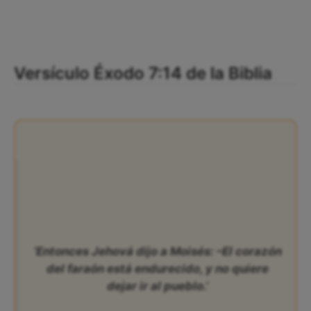
Versículo Éxodo 7:14 de la Biblia
‘Entonces Jehová dijo a Moisés: –El corazón
del faraón está endurecido, y no quiere
dejar ir al pueblo.’