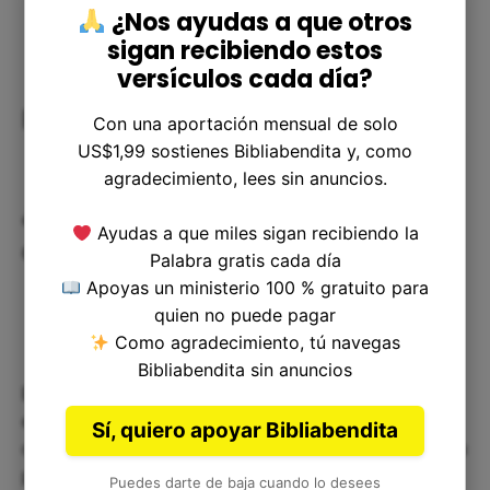
¿Nos ayudas a que otros
sigan recibiendo estos
versículos cada día?
Preguntas frecuentes
Con una aportación mensual de solo
US$1,99 sostienes Bibliabendita y, como
agradecimiento, lees sin anuncios.
¿Por qué Dios permitió que el
Ayudas a que miles sigan recibiendo la
corazón del faraón se endureciera?
Palabra gratis cada día
Apoyas un ministerio 100 % gratuito para
quien no puede pagar
Como agradecimiento, tú navegas
Bibliabendita sin anuncios
Existen diferentes interpretaciones, pero una de
ellas es que Dios estaba usando la obstinación
Sí, quiero apoyar Bibliabendita
del faraón para demostrar su poder y mostrar a su
pueblo que era Él quien los guiaba. Asimismo,
Puedes darte de baja cuando lo desees