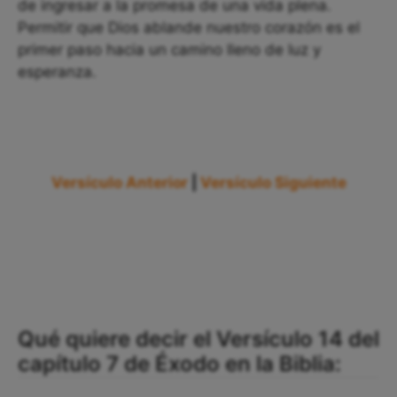
de ingresar a la promesa de una vida plena.
Permitir que Dios ablande nuestro corazón es el
primer paso hacia un camino lleno de luz y
esperanza.
Versículo Anterior
|
Versículo Siguiente
Qué quiere decir el Versículo 14 del
capítulo 7 de Éxodo en la Biblia: