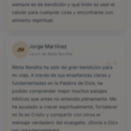
siempre es de bendición y qué lindo es usar el
celular para cualquier cosa y encontrarse con
alimento espiritual.
Jorge Martínez
JM
“
Lector de Biblia Bendita
Biblia Bendita ha sido de gran bendición para
mi vida. A través de sus enseñanzas claras y
fundamentadas en la Palabra de Dios, he
podido comprender mejor muchos pasajes
bíblicos que antes no entendía plenamente. Me
ha ayudado a crecer espiritualmente, fortalecer
mi fe en Cristo y compartir con otros el
mensaje verdadero del evangelio. ¡Gloria a Dios
por esta herramienta!