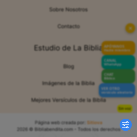
Sobre Nosotros
Contacto
✕
Estudio de La Biblia
APÓYANOS
Hazte miembro
CANAL
WhatsApp
Blog
CHAT
Bíblico
Imágenes de la Biblia
VER OTRO
versículo aleatorio
Mejores Versículos de la Biblia
Sin voz
Página web creada por:
Sitiova
2026 © Bibliabendita.com - Todos los derechos
reservados