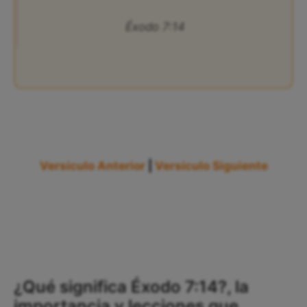
Éxodo 7:14
Versículo Anterior
|
Versículo Siguiente
¿Qué significa Éxodo 7:14?, la
importancia y lecciones que