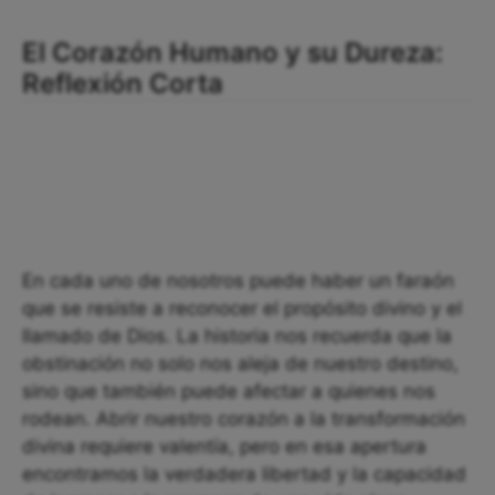
El Corazón Humano y su Dureza:
Reflexión Corta
En cada uno de nosotros puede haber un faraón
que se resiste a reconocer el propósito divino y el
llamado de Dios. La historia nos recuerda que la
obstinación no solo nos aleja de nuestro destino,
sino que también puede afectar a quienes nos
rodean. Abrir nuestro corazón a la transformación
divina requiere valentía, pero en esa apertura
encontramos la verdadera libertad y la capacidad