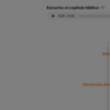
Escucha el capítulo bíblico:
Vol
Versículo Ant