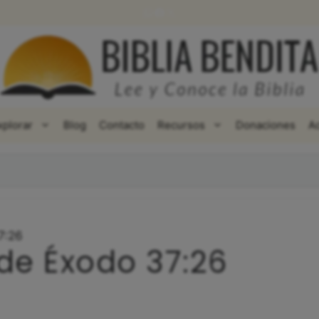
WhatsApp
Facebook
X
xplorar
Blog
Contacto
Recursos
Donaciones
A
7:26
 de Éxodo 37:26