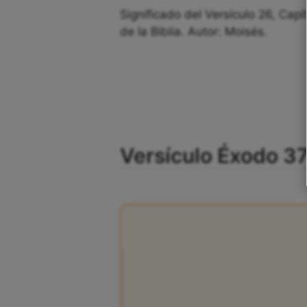
Significado del Versículo 26, Capí
de la Biblia. Autor: Moisés.
Versículo Éxodo 3