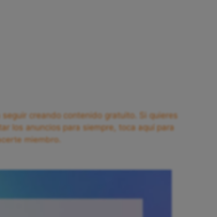
seguir creando contenido gratuito. Si quieres
tar los anuncios para siempre, toca aquí para
acerte miembro.