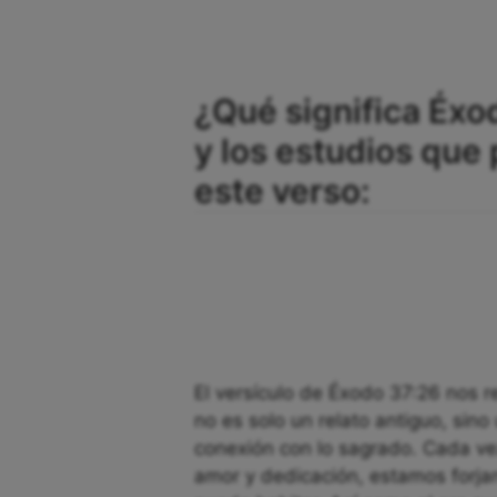
¿Qué significa Éxo
y los estudios qu
este verso:
El versículo de Éxodo 37:26 nos r
no es solo un relato antiguo, sin
conexión con lo sagrado. Cada ve
amor y dedicación, estamos forja