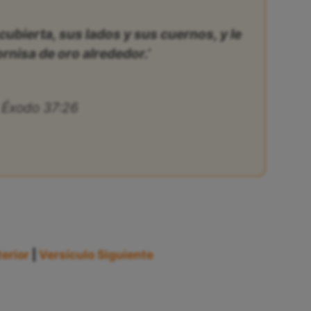
cubierta, sus lados y sus cuernos, y le
rnisa de oro alrededor.’
Éxodo 37:26
erior
|
Versículo Siguiente