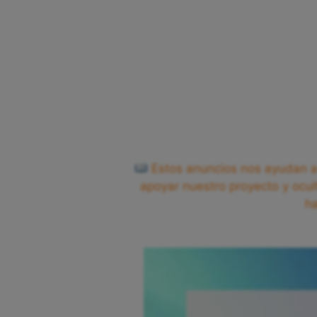
Estos anuncios nos ayudan a 
apoyar nuestro proyecto y ocul
h