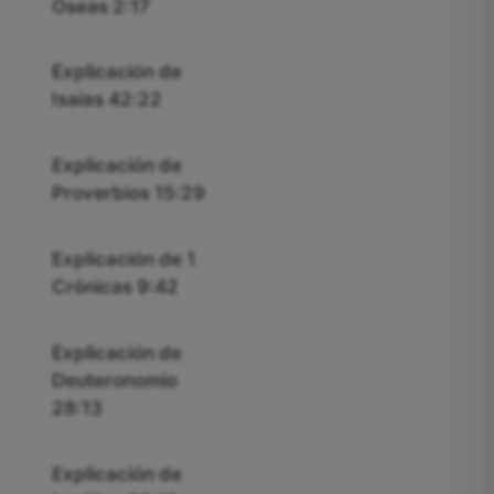
Oseas 2:17
Explicación de
Isaías 42:22
Explicación de
Proverbios 15:29
Explicación de 1
Crónicas 9:42
Explicación de
Deuteronomio
28:13
Explicación de