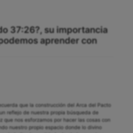
do 37:26?, su importancia
e podemos aprender con
ecuerda que la construcción del Arca del Pacto
o un reflejo de nuestra propia búsqueda de
z que nos esforzamos por hacer las cosas con
ndo nuestro propio espacio donde lo divino