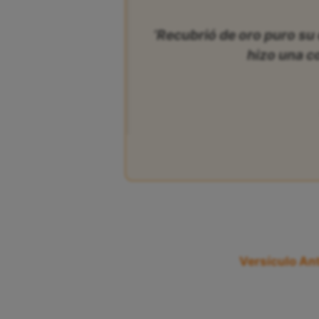
‘Recubrió de oro puro su 
hizo una co
Versículo Ant