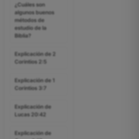
¿Cuáles son
algunos buenos
métodos de
estudio de la
Biblia?
Explicación de 2
Corintios 2:5
Explicación de 1
Corintios 3:7
Explicación de
Lucas 20:42
Explicación de