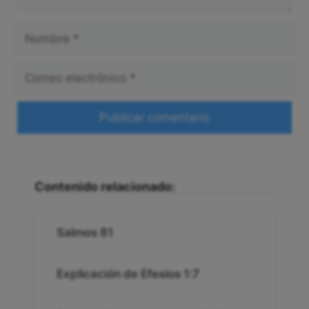
Nombre
Correo
electrónico
Web
Contenido relacionado:
Salmos 81
Explicación de Efesios 1:7