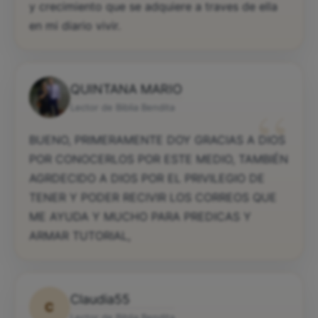
y crecimiento que se adquiere a traves de ella
en mi diario vivir.
QUINTANA MARIO
“
Lector de Biblia Bendita
BUENO, PRIMERAMENTE DOY GRACIAS A DIOS
POR CONOCERLOS POR ESTE MEDIO, TAMBIÉN
AGRDECIDO A DIOS POR EL PRIVILEGIO DE
TENER Y PODER RECIVIR LOS CORREOS QUE
ME AYUDA Y MUCHO PARA PREDICAS Y
ARMAR TUTORIAL,
Claudia55
C
Lector de Biblia Bendita