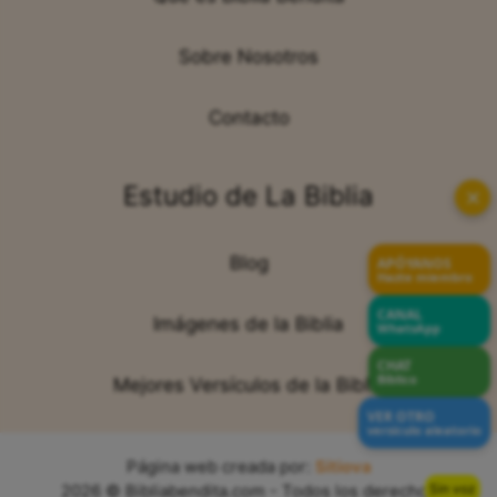
Sobre Nosotros
Contacto
Estudio de La Biblia
✕
Blog
APÓYANOS
Hazte miembro
CANAL
Imágenes de la Biblia
WhatsApp
CHAT
Bíblico
Mejores Versículos de la Biblia
VER OTRO
versículo aleatorio
Página web creada por:
Sitiova
Sin voz
2026 © Bibliabendita.com - Todos los derechos