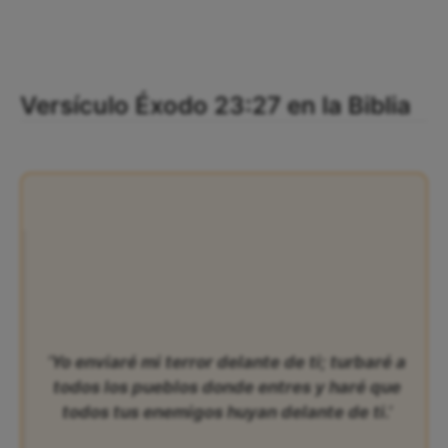
Versículo Éxodo 23:27 en la Biblia
‘Yo enviaré mi terror delante de ti; turbaré a
todos los pueblos donde entres y haré que
todos tus enemigos huyan delante de ti.’