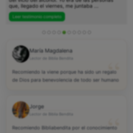
del vicio del alcohol. Yo era de las personas
que, llegado el viernes, me juntaba ...
Leer testimonio completo
María Magdalena
“
Lector de Biblia Bendita
Recomiendo la viene porque ha sido un regalo
de Dios para benevolencia de todo ser humano
Jorge
“
Lector de Biblia Bendita
Recomiendo Bibliabendita por el conocimiento