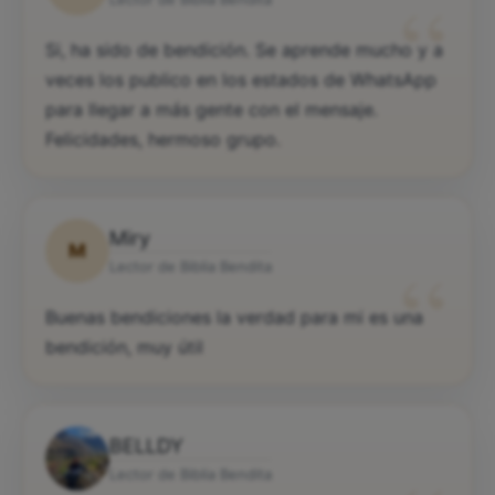
“
Si, ha sido de bendición. Se aprende mucho y a
veces los publico en los estados de WhatsApp
para llegar a más gente con el mensaje.
Felicidades, hermoso grupo.
Miry
M
“
Lector de Biblia Bendita
Buenas bendiciones la verdad para mi es una
bendición, muy útil
BELLDY
Lector de Biblia Bendita