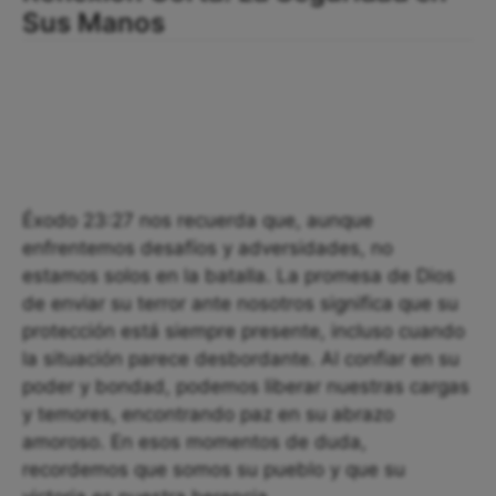
Sus Manos
Éxodo 23:27 nos recuerda que, aunque
enfrentemos desafíos y adversidades, no
estamos solos en la batalla. La promesa de Dios
de enviar su terror ante nosotros significa que su
protección está siempre presente, incluso cuando
la situación parece desbordante. Al confiar en su
poder y bondad, podemos liberar nuestras cargas
y temores, encontrando paz en su abrazo
amoroso. En esos momentos de duda,
recordemos que somos su pueblo y que su