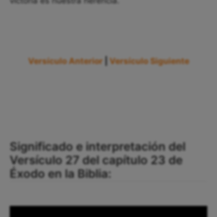
victoria es nuestra herencia.
Versículo Anterior
|
Versículo Siguiente
Significado e interpretación del
Versículo 27 del capítulo 23 de
Éxodo en la Biblia: