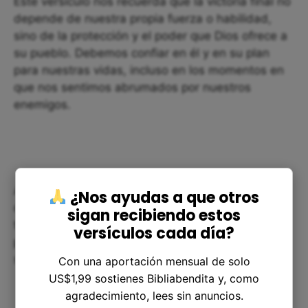
Este versículo nos recuerda que la victoria final no
depende de nuestra propia fuerza o habilidad,
sino de la protección y el poder que Dios ofrece a
su pueblo. Debemos confiar en él y en su plan
para nuestras vidas, incluso en los momentos en
que nos sentimos abrumados por nuestros
enemigos.
Además, Éxodo 23:27 puede ser una invitación a
¿Nos ayudas a que otros
considerar a aquellos que pueden sentir temor o
sigan recibiendo estos
terror de nosotros y buscar maneras de construir
versículos cada día?
puentes y relaciones con ellos, en lugar de
simplemente buscar su derrota.
Con una aportación mensual de solo
US$1,99 sostienes Bibliabendita y, como
agradecimiento, lees sin anuncios.