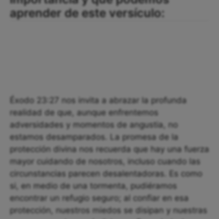
aprender de este versículo:
Éxodo 23:27 nos invita a abrazar la profunda
realidad de que, aunque enfrentemos
adversidades y momentos de angustia, no
estamos desamparados. La promesa de la
protección divina nos recuerda que hay una fuerza
mayor cuidando de nosotros, incluso cuando las
circunstancias parecen desalentadoras. Es como
si, en medio de una tormenta, pudiéramos
encontrar un refugio seguro; al confiar en esa
protección, nuestros miedos se disipan y nuestras