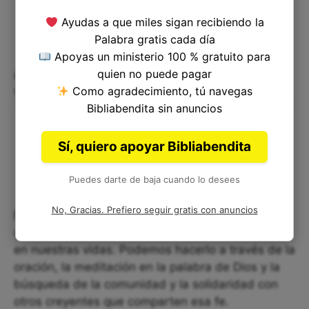
Ayudas a que miles sigan recibiendo la
Palabra gratis cada día
Apoyas un ministerio 100 % gratuito para
Aplicando Éxodo 23:27 a nuestra
quien no puede pagar
vida
Como agradecimiento, tú navegas
Bibliabendita sin anuncios
Sí, quiero apoyar Bibliabendita
Puedes darte de baja cuando lo desees
No, Gracias. Prefiero seguir gratis con anuncios
En última instancia, este versículo nos invita a
confiar en Dios y buscar su protección y victoria
en nuestras vidas. Podemos hacerlo a través de la
oración, la meditación en la palabra de Dios y la
búsqueda de la comunidad y la solidaridad con
otros creyentes que comparten esa fe.