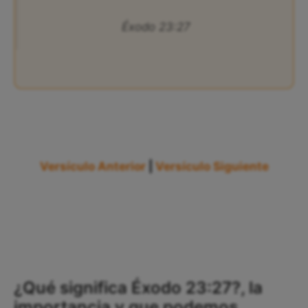
Éxodo 23:27
Versículo Anterior
|
Versículo Siguiente
¿Qué significa Éxodo 23:27?, la
importancia y que podemos