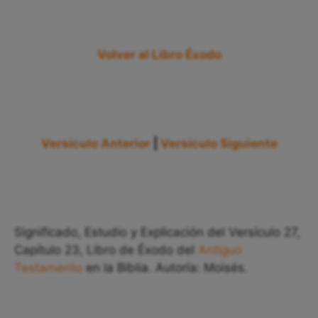
Volver al Libro Éxodo
Versículo Anterior
|
Versículo Siguiente
Significado, Estudio y Explicación del Versículo 27,
Capítulo 23, Libro de Éxodo del
Antiguo
Testamento
en la Biblia. Autoría: Moisés.