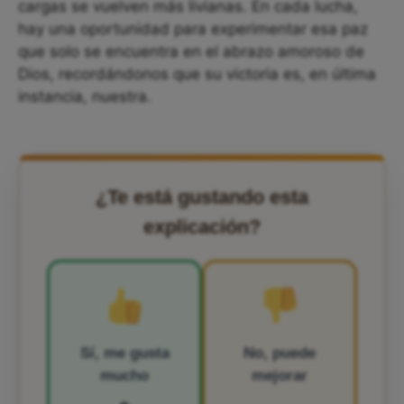
cargas se vuelven más livianas. En cada lucha,
hay una oportunidad para experimentar esa paz
que solo se encuentra en el abrazo amoroso de
Dios, recordándonos que su victoria es, en última
instancia, nuestra.
¿Te está gustando esta
explicación?
Sí, me gusta
No, puede
mucho
mejorar