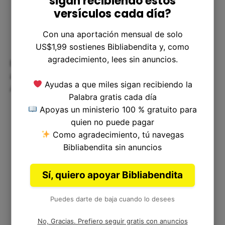
sigan recibiendo estos
versículos cada día?
Con una aportación mensual de solo
US$1,99 sostienes Bibliabendita y, como
agradecimiento, lees sin anuncios.
Este versículo de la Biblia puede tener muchas
aplicaciones prácticas en nuestra vida cotidiana.
Ayudas a que miles sigan recibiendo la
Aquí te presentamos algunas de ellas:
Palabra gratis cada día
Apoyas un ministerio 100 % gratuito para
quien no puede pagar
Comparte tus recursos con los demás. Si
Como agradecimiento, tú navegas
tienes algo que alguien más necesita,
Bibliabendita sin anuncios
compártelo con él o ella.
Crea lazos de amistad con tus vecinos. No
Sí, quiero apoyar Bibliabendita
importa cuán pequeña sea tu comunidad,
siempre hay algo que puedes hacer para
Puedes darte de baja cuando lo desees
acercarte a tus vecinos y crear amistades.
Celebra las fiestas en comunidad. No
No, Gracias. Prefiero seguir gratis con anuncios