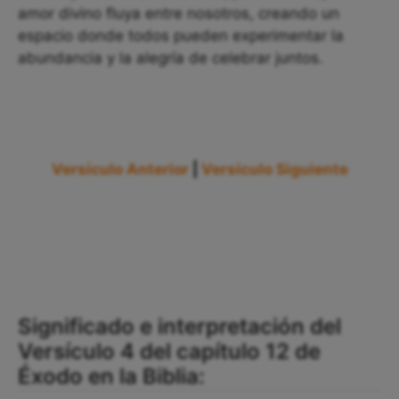
amor divino fluya entre nosotros, creando un
espacio donde todos pueden experimentar la
abundancia y la alegría de celebrar juntos.
Versículo Anterior
|
Versículo Siguiente
Significado e interpretación del
Versículo 4 del capítulo 12 de
Éxodo en la Biblia: