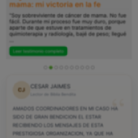
mama: mi victoria en la fe
"Soy sobreviviente de cáncer de mama. No fue
fácil. Durante mi proceso fue muy duro, porque
aparte de que estuve en tratamientos de
quimioterapia y radiología, bajé de peso; llegué
...
Leer testimonio completo
CESAR JAIMES
CJ
“
Lector de Biblia Bendita
AMADOS COORDINADORES EN MI CASO HA
SIDO DE GRAN BENDICION EL ESTAR
RECIBIENDO LOS MENSAJES DE ESTA
PRESTIGIOSA ORGANIZACION, YA QUE HA