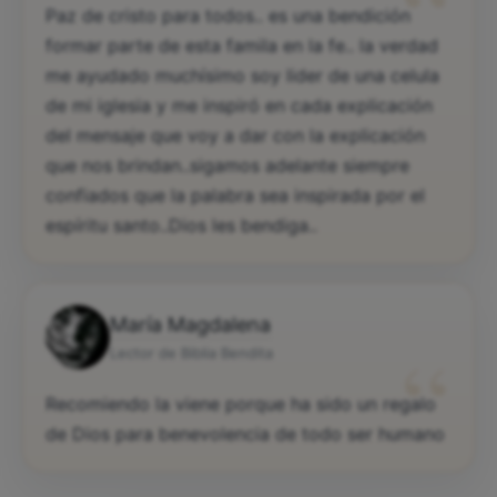
“
Paz de cristo para todos.. es una bendición
formar parte de esta famila en la fe.. la verdad
me ayudado muchísimo soy lider de una celula
de mi iglesia y me inspiró en cada explicación
del mensaje que voy a dar con la explicación
que nos brindan..sigamos adelante siempre
confiados que la palabra sea inspirada por el
espíritu santo..Dios les bendiga..
María Magdalena
“
Lector de Biblia Bendita
Recomiendo la viene porque ha sido un regalo
de Dios para benevolencia de todo ser humano