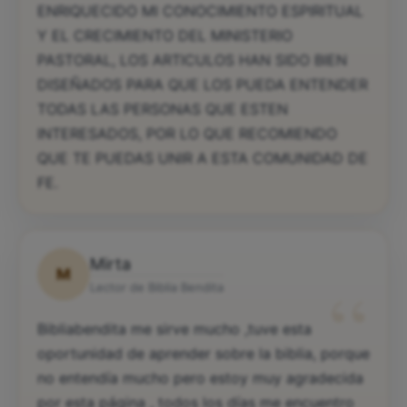
ENRIQUECIDO MI CONOCIMIENTO ESPIRITUAL
Y EL CRECIMIENTO DEL MINISTERIO
PASTORAL, LOS ARTICULOS HAN SIDO BIEN
DISEÑADOS PARA QUE LOS PUEDA ENTENDER
TODAS LAS PERSONAS QUE ESTEN
INTERESADOS, POR LO QUE RECOMIENDO
QUE TE PUEDAS UNIR A ESTA COMUNIDAD DE
FE.
Mirta
M
“
Lector de Biblia Bendita
Bibliabendita me sirve mucho ,tuve esta
oportunidad de aprender sobre la biblia, porque
no entendía mucho pero estoy muy agradecida
por esta página , todos los días me encuentro