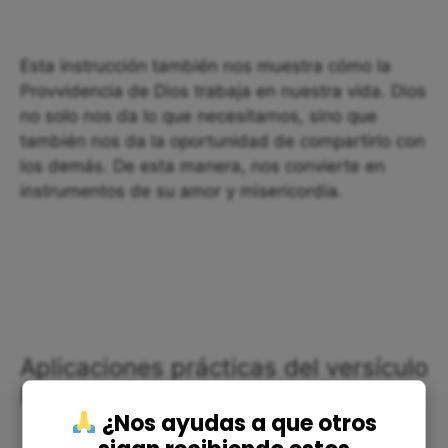
Esta instrucción también nos muestra cómo la
Provvidencia de Dios trabaja en nuestra vida. Dios
no solo nos da lo que necesitamos, sino que
también nos da la oportunidad de compartirlo con
los demás. De esta manera, nos convierte en
instrumentos de su amor y misericordia.
Aplicaciones prácticas del versículo
Éxodo 12:4 en nuestra vida
¿Nos ayudas a que otros