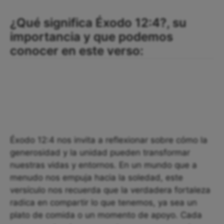
¿Qué significa Éxodo 12:4?, su
importancia y que podemos
conocer en este verso:
Éxodo 12:4 nos invita a reflexionar sobre cómo la
generosidad y la unidad pueden transformar
nuestras vidas y entornos. En un mundo que a
menudo nos empuja hacia la soledad, este
versículo nos recuerda que la verdadera fortaleza
radica en compartir lo que tenemos, ya sea un
plato de comida o un momento de apoyo. Cada