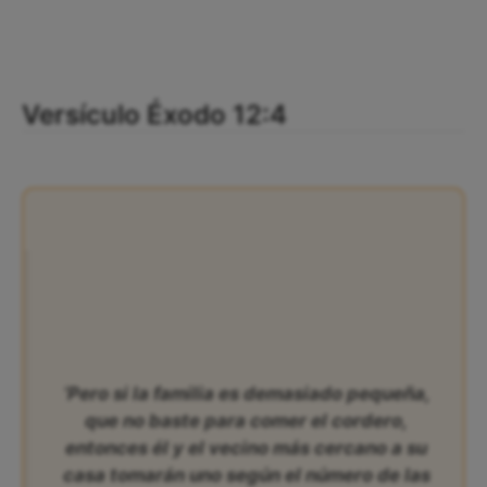
Versículo Éxodo 12:4
‘Pero si la familia es demasiado pequeña,
que no baste para comer el cordero,
entonces él y el vecino más cercano a su
casa tomarán uno según el número de las