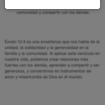
importa qué religión o cultura sigas, siempre
hay una oportunidad para celebrar en
comunidad y compartir con los demás.
Éxodo 12:4 es una enseñanza que nos habla de la
unidad, la solidaridad y la generosidad en la
familia y la comunidad. Al aplicar este versículo en
nuestra vida, podemos crear relaciones más
fuertes con los demás, aprender a compartir y ser
generosos, y convertirnos en instrumentos de
amor y misericordia de Dios en el mundo.