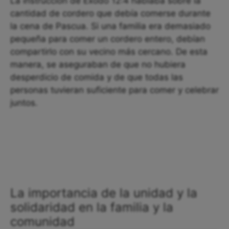
La instrucción de Éxodo 12:4 hablaba sobre la
cantidad de cordero que debía comerse durante
la cena de Pascua. Si una familia era demasiado
pequeña para comer un cordero entero, debían
compartirlo con su vecino más cercano. De esta
manera, se aseguraban de que no hubiera
desperdicio de comida y de que todas las
personas tuvieran suficiente para comer y celebrar
juntos.
La importancia de la unidad y la
solidaridad en la familia y la
comunidad