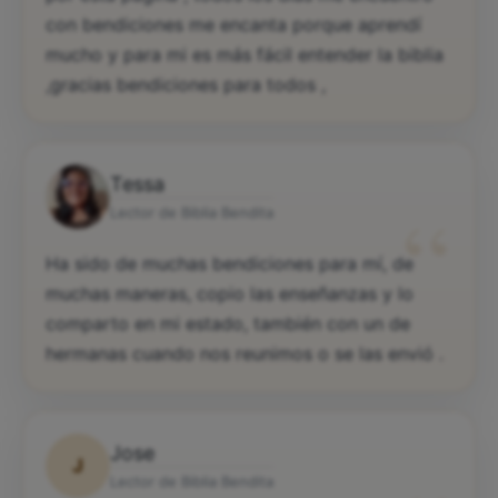
con bendiciones me encanta porque aprendí
mucho y para mi es más fácil entender la biblia
,gracias bendiciones para todos ,
Tessa
“
Lector de Biblia Bendita
Ha sido de muchas bendiciones para mí, de
muchas maneras, copio las enseñanzas y lo
comparto en mi estado, también con un de
hermanas cuando nos reunimos o se las envió .
Jose
J
Lector de Biblia Bendita