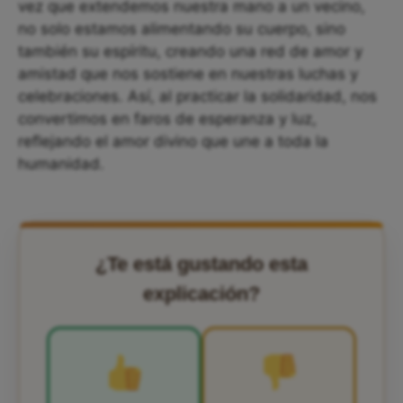
vez que extendemos nuestra mano a un vecino,
no solo estamos alimentando su cuerpo, sino
también su espíritu, creando una red de amor y
amistad que nos sostiene en nuestras luchas y
celebraciones. Así, al practicar la solidaridad, nos
convertimos en faros de esperanza y luz,
reflejando el amor divino que une a toda la
humanidad.
¿Te está gustando esta
explicación?