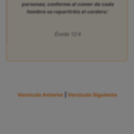
personas; conforme al comer de cada
hombre os repartiréis el cordero.’
Éxodo 12:4
Versículo Anterior
|
Versículo Siguiente