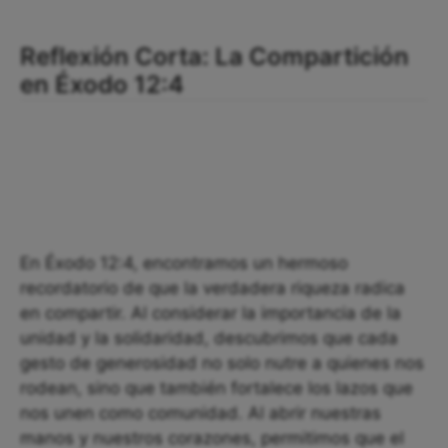
Reflexión Corta: La Compartición
en Éxodo 12:4
En Éxodo 12:4, encontramos un hermoso
recordatorio de que la verdadera riqueza radica
en compartir. Al considerar la importancia de la
unidad y la solidaridad, descubrimos que cada
gesto de generosidad no solo nutre a quienes nos
rodean, sino que también fortalece los lazos que
nos unen como comunidad. Al abrir nuestras
manos y nuestros corazones, permitimos que el