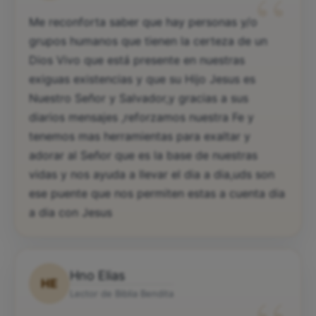
“
Me reconforta saber que hay personas y/o
grupos humanos que tienen la certeza de un
Dios Vivo que está presente en nuestras
exiguas existencias y que su Hijo Jesus es
Nuestro Señor y Salvador,y gracias a sus
diarios mensajes ,reforzamos nuestra Fe y
tenemos mas herramientas para exaltar y
adorar al Señor que es la base de nuestras
vidas y nos ayuda a llevar el dia a dia,uds son
ese puente que nos permiten estas a cuenta dia
a dia con Jesus
Hno Elias
HE
Lector de Biblia Bendita