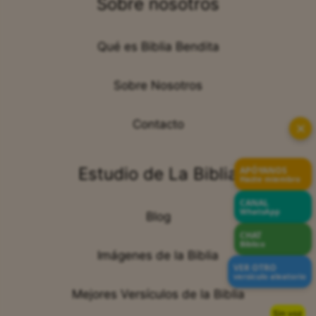
Sobre nosotros
Qué es Biblia Bendita
Sobre Nosotros
Contacto
✕
Estudio de La Biblia
APÓYANOS
Hazte miembro
CANAL
WhatsApp
Blog
CHAT
Bíblico
Imágenes de la Biblia
VER OTRO
versículo aleatorio
Mejores Versículos de la Biblia
Sin voz