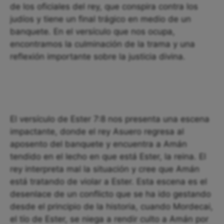
de los oficiales del rey, que conspira contra los
judíos y tiene un final trágico en medio de un
banquete. En el versículo que nos ocupa,
encontramos la culminación de la trama y una
reflexión importante sobre la justicia divina.
El versículo de Ester 7:8 nos presenta una escena
impactante, donde el rey Asuero regresa al
aposento del banquete y encuentra a Amán
tendido en el lecho en que está Ester, la reina. El
rey interpreta mal la situación y cree que Amán
está tratando de violar a Ester. Esta escena es el
desenlace de un conflicto que se ha ido gestando
desde el principio de la historia, cuando Mordecai,
el tío de Ester, se niega a rendir culto a Amán por