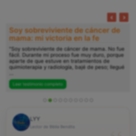
Soy sobreviviente de cáncer de
mama: mi victoria en la fe
"Soy sobreviviente de cáncer de mama. No fue
fácil. Durante mi proceso fue muy duro, porque
aparte de que estuve en tratamientos de
quimioterapia y radiología, bajé de peso; llegué
...
Leer testimonio completo
LYY
Lector de Biblia Bendita