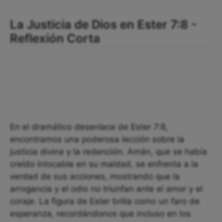
La Justicia de Dios en Ester 7:8 -
Reflexión Corta
En el dramático desenlace de Ester 7:8,
encontramos una poderosa lección sobre la
justicia divina y la redención. Amán, que se había
creído intocable en su maldad, se enfrenta a la
verdad de sus acciones, mostrando que la
arrogancia y el odio no triunfan ante el amor y el
coraje. La figura de Ester brilla como un faro de
esperanza, recordándonos que incluso en los