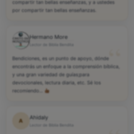
compartir tan bellas enseñanzas, y a ustedes
por compartir tan bellas enseñanzas.
Hermano More
“
Lector de Biblia Bendita
Bendiciones, es un punto de apoyo, dónde
encontrás un enfoque a la comprensión bíblica,
y una gran variedad de guías;para
devocionales, lectura diaria, etc. Sé los
recomiendo...
Ahidaly
A
Lector de Biblia Bendita