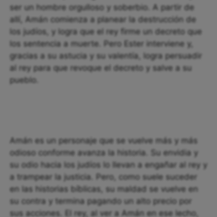
ser un hombre orgulloso y soberbio. A partir de
allí, Amán comienza a planear la destrucción de
los judíos, y logra que el rey firme un decreto que
los sentencia a muerte. Pero Ester interviene y,
gracias a su astucia y su valentía, logra persuadir
al rey para que revoque el decreto y salve a su
pueblo.
Amán es un personaje que se vuelve más y más
odioso conforme avanza la historia. Su envidia y
su odio hacia los judíos lo llevan a engañar al rey y
a trampear la justicia. Pero, como suele suceder
en las historias bíblicas, su maldad se vuelve en
su contra y termina pagando un alto precio por
sus acciones. El rey, al ver a Amán en ese lecho,