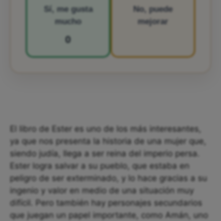
Sí, me gusta
No, puede
mucho
mejorar
0
El libro de Ester es uno de los más interesantes,
ya que nos presenta la historia de una mujer que,
siendo judía, llega a ser reina del imperio persa.
Ester logra salvar a su pueblo, que estaba en
peligro de ser exterminado, y lo hace gracias a su
ingenio y valor en medio de una situación muy
difícil. Pero también hay personajes secundarios
que juegan un papel importante, como Amán, uno