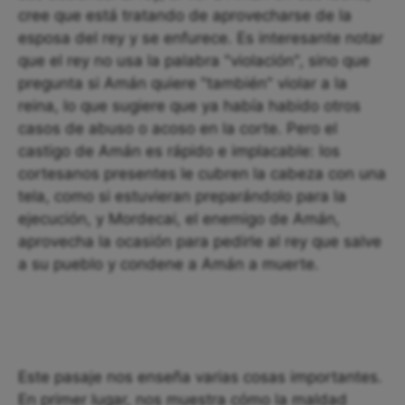
cree que está tratando de aprovecharse de la
esposa del rey y se enfurece. Es interesante notar
que el rey no usa la palabra "violación", sino que
pregunta si Amán quiere "también" violar a la
reina, lo que sugiere que ya había habido otros
casos de abuso o acoso en la corte. Pero el
castigo de Amán es rápido e implacable: los
cortesanos presentes le cubren la cabeza con una
tela, como si estuvieran preparándolo para la
ejecución, y Mordecai, el enemigo de Amán,
aprovecha la ocasión para pedirle al rey que salve
a su pueblo y condene a Amán a muerte.
Este pasaje nos enseña varias cosas importantes.
En primer lugar, nos muestra cómo la maldad