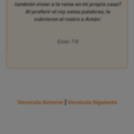
también violar a la reina en mi propia casa?
Al proferir el rey estas palabras, le
cubrieron el rostro a Amán.’
Ester 7:8
Versículo Anterior
|
Versículo Siguiente