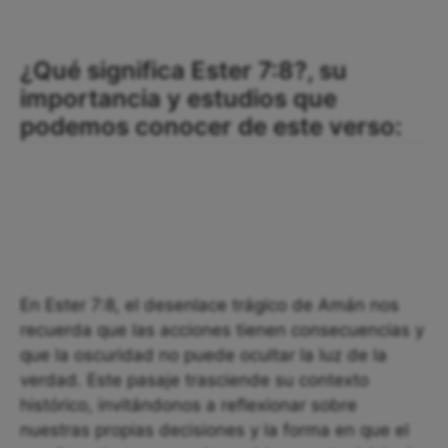
¿Qué significa Ester 7:8?, su
importancia y estudios que
podemos conocer de este verso:
En Ester 7:8, el desenlace trágico de Amán nos
recuerda que las acciones tienen consecuencias y
que la oscuridad no puede ocultar la luz de la
verdad. Este pasaje trasciende su contexto
histórico, invitándonos a reflexionar sobre
nuestras propias decisiones y la forma en que el