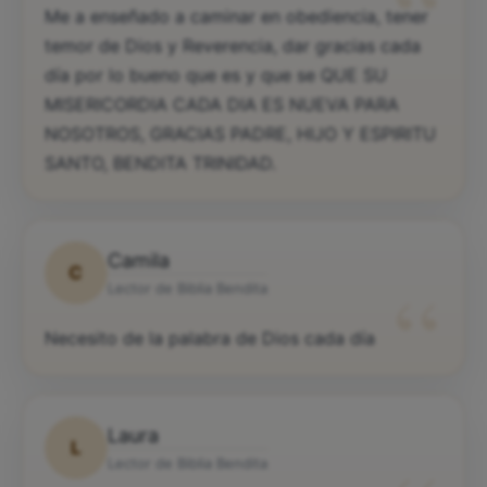
“
Me a enseñado a caminar en obediencia, tener
temor de Dios y Reverencia, dar gracias cada
día por lo bueno que es y que se QUE SU
MISERICORDIA CADA DIA ES NUEVA PARA
NOSOTROS, GRACIAS PADRE, HIJO Y ESPIRITU
SANTO, BENDITA TRINIDAD.
Camila
C
“
Lector de Biblia Bendita
Necesito de la palabra de Dios cada día
Laura
L
Lector de Biblia Bendita