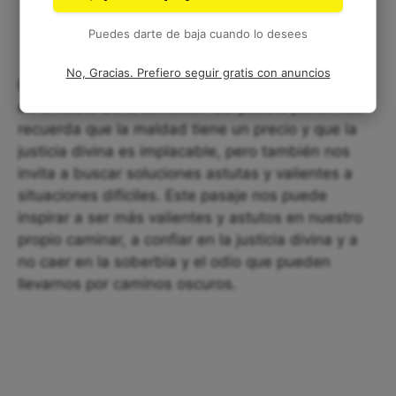
Puedes darte de baja cuando lo desees
No, Gracias. Prefiero seguir gratis con anuncios
El versículo de Ester 7:8 es una pieza importante
en el relato de la salvación del pueblo judío. Nos
recuerda que la maldad tiene un precio y que la
justicia divina es implacable, pero también nos
invita a buscar soluciones astutas y valientes a
situaciones difíciles. Este pasaje nos puede
inspirar a ser más valientes y astutos en nuestro
propio caminar, a confiar en la justicia divina y a
no caer en la soberbia y el odio que pueden
llevarnos por caminos oscuros.