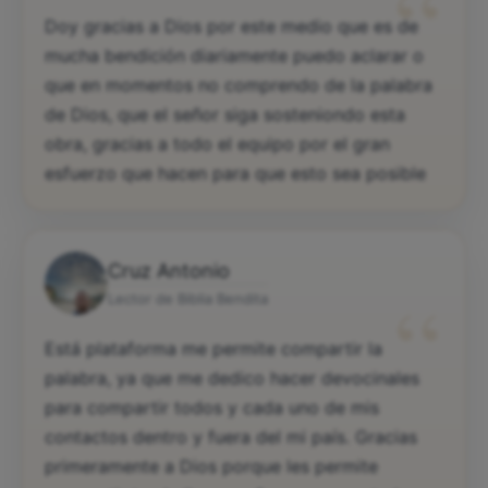
“
Doy gracias a Dios por este medio que es de
mucha bendición diariamente puedo aclarar o
que en momentos no comprendo de la palabra
de Dios, que el señor siga sosteniondo esta
obra, gracias a todo el equipo por el gran
esfuerzo que hacen para que esto sea posible
Cruz Antonio
“
Lector de Biblia Bendita
Está plataforma me permite compartir la
palabra, ya que me dedico hacer devocinales
para compartir todos y cada uno de mis
contactos dentro y fuera del mi país. Gracias
primeramente a Dios porque les permite