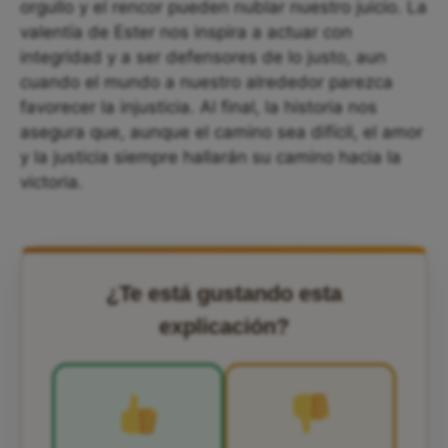
orgullo y el rencor pueden nublar nuestro juicio. La
valentía de Ester nos inspira a actuar con
integridad y a ser defensores de lo justo, aun
cuando el mundo a nuestro alrededor parezca
favorecer la injusticia. Al final, la historia nos
asegura que, aunque el camino sea difícil, el amor
y la justicia siempre hallarán su camino hacia la
victoria.
¿Te está gustando esta
explicación?