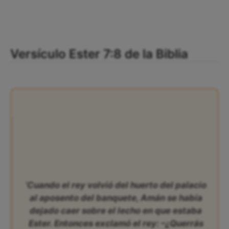
Versículo Ester 7:8 de la Biblia
‘Cuando el rey volvió del huerto del palacio
al aposento del banquete, Amán se había
dejado caer sobre el lecho en que estaba
Ester. Entonces exclamó el rey: –¿Querrás