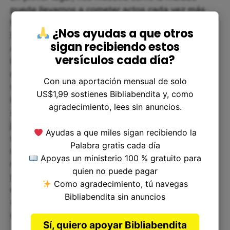
puede llevarnos a cometer actos cada vez más
terribles y cómo la soberbia nos puede cegar
¿Nos ayudas a que otros
hasta hacernos creer que somos invencibles.
sigan recibiendo estos
Amán es un hombre poderoso, pero su odio lo
versículos cada día?
lleva a actuar de forma imprudente y arriesgada,
quizás porque cree que el rey lo protegerá
Con una aportación mensual de solo
siempre. En segundo lugar, nos enseña la
US$1,99 sostienes Bibliabendita y, como
importancia de la valentía y la astucia para
agradecimiento, lees sin anuncios.
enfrentar situaciones difíciles. Ester, una mujer
judía en medio de un imperio hostil, logra salvar a
Ayudas a que miles sigan recibiendo la
su pueblo gracias a su coraje y su habilidad para
Palabra gratis cada día
moverse en los círculos del poder. En tercer lugar,
Apoyas un ministerio 100 % gratuito para
nos recuerda que la justicia divina siempre
quien no puede pagar
prevalece, por más que los malvados crean que
Como agradecimiento, tú navegas
están por encima de ella. La muerte de Amán no
Bibliabendita sin anuncios
es solo un castigo justificado, sino también una
señal del poder de Dios para salvar a su pueblo.
Sí, quiero apoyar Bibliabendita