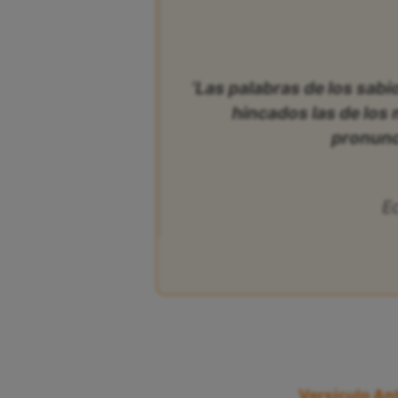
‘Las palabras de los sab
hincados las de los
pronunc
Ec
Versículo Ant