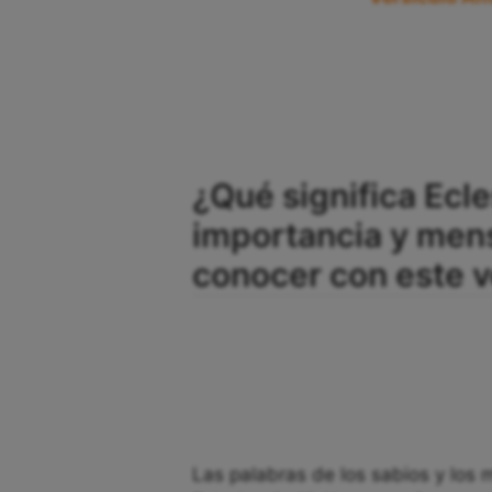
¿Qué significa Ecle
importancia y men
conocer con este v
Las palabras de los sabios y los