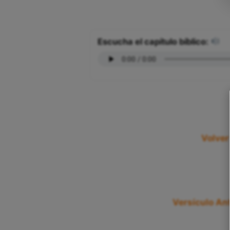
Escucha el capítulo bíblico:
Volver
Versículo Ant