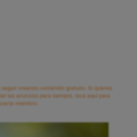
seguir creando contenido gratuito. Si quieres
tar los anuncios para siempre, toca aquí para
acerte miembro.