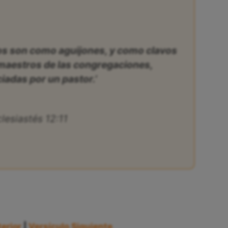
ios son como aguijones, y como clavos
 maestros de las congregaciones,
iadas por un pastor.’
lesiastés 12:11
erior
|
Versículo Siguiente