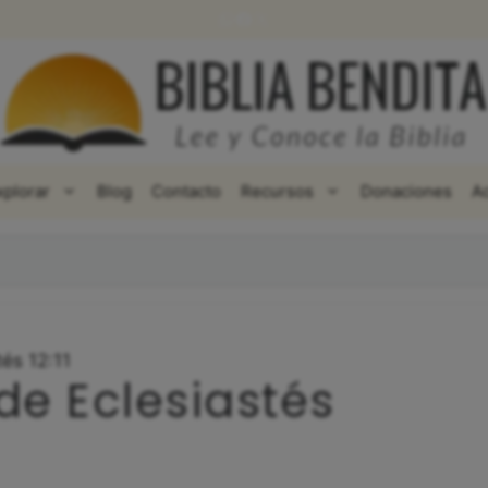
WhatsApp
Facebook
X
xplorar
Blog
Contacto
Recursos
Donaciones
A
tés 12:11
de Eclesiastés