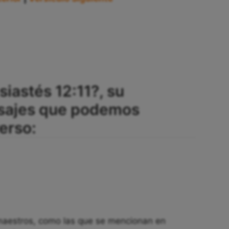
siastés 12:11?, su
sajes que podemos
erso:
 maestros, como las que se mencionan en