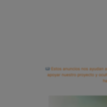
Estos anuncios nos ayudan a 
apoyar nuestro proyecto y ocul
h