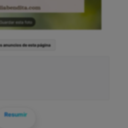
Guardar esta foto
os anuncios de esta página
Resumir