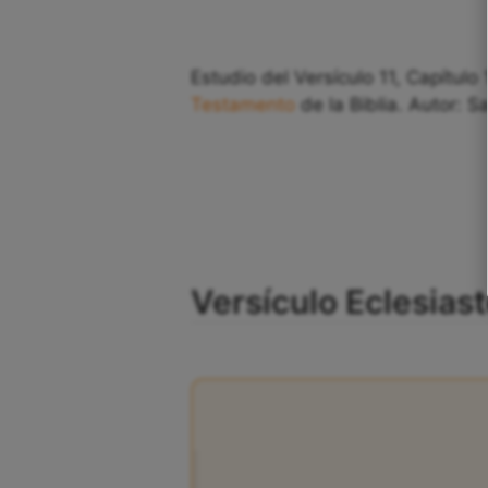
Estudio del Versículo 11, Capítulo
Testamento
de la Biblia. Autor: S
Versículo Eclesiast