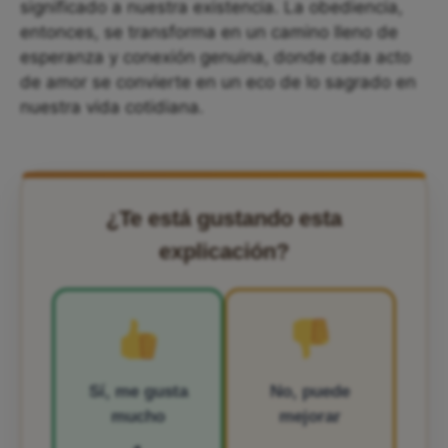
significado a nuestra existencia. La obediencia,
entonces, se transforma en un camino lleno de
esperanza y conexión genuina, donde cada acto
de amor se convierte en un eco de lo sagrado en
nuestra vida cotidiana.
¿Te está gustando esta
explicación?
Sí, me gusta
No, puede
mucho
mejorar