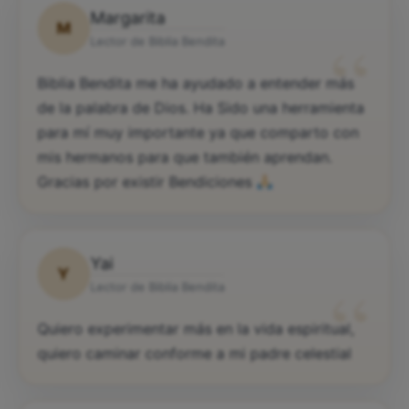
Margarita
M
“
Lector de Biblia Bendita
Biblia Bendita me ha ayudado a entender más
de la palabra de Dios. Ha Sido una herramienta
para mí muy importante ya que comparto con
mis hermanos para que también aprendan.
Gracias por existir Bendiciones
Yai
Y
“
Lector de Biblia Bendita
Quiero experimentar más en la vida espiritual,
quiero caminar conforme a mi padre celestial