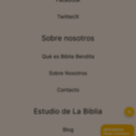
Facebook
Twitter/X
Sobre nosotros
Qué es Biblia Bendita
Sobre Nosotros
Contacto
Estudio de La Biblia
✕
Blog
APÓYANOS
Hazte miembro