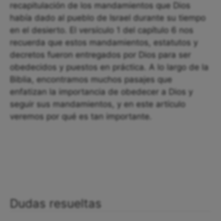
recapitulación de los mandamientos que Dios
había dado al pueblo de Israel durante su tiempo
en el desierto. El versículo 1 del capítulo 6 nos
recuerda que estos mandamientos, estatutos y
decretos fueron entregados por Dios para ser
obedecidos y puestos en práctica. A lo largo de la
Biblia, encontramos muchos pasajes que
enfatizan la importancia de obedecer a Dios y
seguir sus mandamientos, y en este artículo
veremos por qué es tan importante.
Dudas resueltas