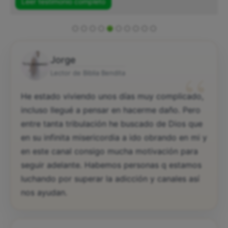
Leer testimonio completo
Jorge
“
Lector de Biblia Bendita
He estado viviendo unos días muy complicado,
incluso llegué a pensar en hacerme daño. Pero
entre tanta tribulación he buscado de Dios que
en su infinita misericordia a ido obrando en mi y
en este canal consigo mucha motivación para
seguir adelante. Habemos personas q estamos
luchando por superar la adicción y canales así
nos ayudan.