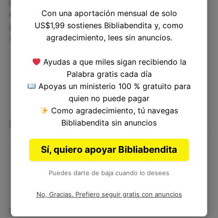
por encima de todo lo demás. A través de sus
Con una aportación mensual de solo
enseñanzas y su vida misma, podemos ver cómo
US$1,99 sostienes Bibliabendita y, como
podemos vivir en obediencia a Dios, incluso en
agradecimiento, lees sin anuncios.
situaciones difíciles o estresantes.
Ayudas a que miles sigan recibiendo la
Palabra gratis cada día
Apoyas un ministerio 100 % gratuito para
quien no puede pagar
Como agradecimiento, tú navegas
Reflexiones finales
Bibliabendita sin anuncios
Sí, quiero apoyar Bibliabendita
Puedes darte de baja cuando lo desees
No, Gracias. Prefiero seguir gratis con anuncios
Deuteronomio 6:1 nos recuerda la importancia de