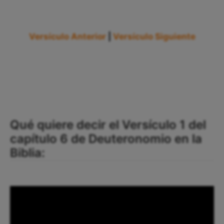
Versículo Anterior
|
Versículo Siguiente
Qué quiere decir el Versículo 1 del
capítulo 6 de Deuteronomio en la
Biblia: