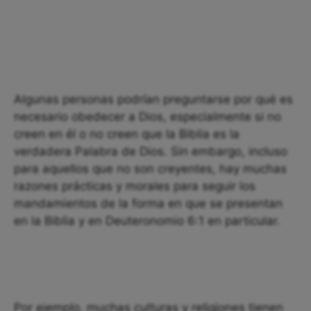
Algunas personas podrían preguntarse por qué es
necesario obedecer a Dios, especialmente si no
creen en él o no creen que la Biblia es la
verdadera Palabra de Dios. Sin embargo, incluso
para aquellos que no son creyentes, hay muchas
razones prácticas y morales para seguir los
mandamientos de la forma en que se presentan
en la Biblia y en Deuteronomio 6:1 en particular.
Por ejemplo, muchas culturas y religiones tienen