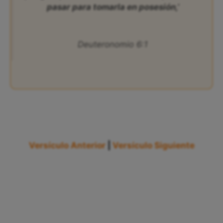
pasar para tomarla en posesión,’
Deuteronomio 6:1
Versículo Anterior
|
Versículo Siguiente