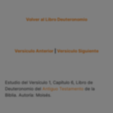
Volver al Libro Deuteronomio
Versículo Anterior
|
Versículo Siguiente
Estudio del Versículo 1, Capítulo 6, Libro de
Deuteronomio del
Antiguo Testamento
de la
Biblia. Autoría: Moisés.