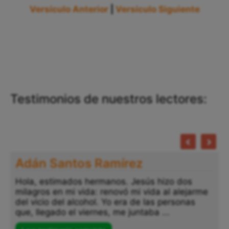
Versículo Anterior
|
Versículo Siguiente
Testimonios de nuestros lectores:
Adán Santos Ramírez
Hola, estimados hermanos. Jesús hizo dos
milagros en mi vida: renovó mi vida al alejarme
del vicio del alcohol. Yo era de las personas
que, llegado el viernes, me juntaba ...