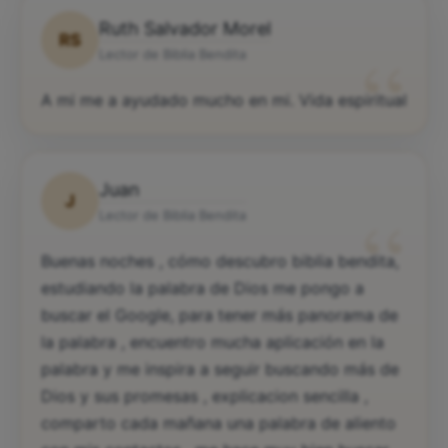
Ruth Salvador Morel
RS
“
Lector de Biblia Bendita
A mi me a ayudado mucho en mi. Vida espiritual
Juan
J
“
Lector de Biblia Bendita
Buenas noches , cómo descubro biblia bendita,
estudiando la palabra de Dios me pongo a
buscar el Google, para tener más panorama de
la palabra , encuentro mucha aplicación en la
palabra y me inspira a seguir buscando más de
Dios y sus promesas , explicacion sencilla ,
comparto cada mañana una palabra de aliento