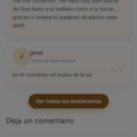
con mis contactos , me hace muy bien buscar
de Dios tanto a la mañana como a la noche ,
gracias x compartir palabras de aliento cada
día!!!!
janet
J
“
Lector de Biblia Bendita
es mi comienzo en busca de la luz
Ver todos los testimonios
Deja un comentario
Comentario