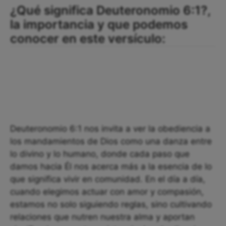
¿Qué significa Deuteronomio 6:1?,
la importancia y que podemos
conocer en este versículo:
Deuteronomio 6:1 nos invita a ver la obediencia a
los mandamientos de Dios como una danza entre
lo divino y lo humano, donde cada paso que
damos hacia Él nos acerca más a la esencia de lo
que significa vivir en comunidad. En el día a día,
cuando elegimos actuar con amor y compasión,
estamos no solo siguiendo reglas, sino cultivando
relaciones que nutren nuestra alma y aportan