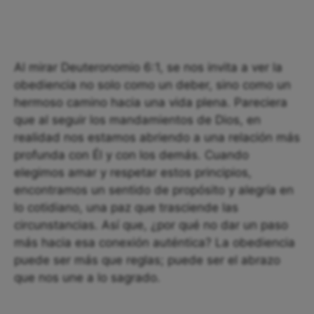
Al mirar Deuteronomio 6:1, se nos invita a ver la
obediencia no solo como un deber, sino como un
hermoso camino hacia una vida plena. Pareciera
que al seguir los mandamientos de Dios, en
realidad nos estamos abriendo a una relación más
profunda con Él y con los demás. Cuando
elegimos amar y respetar estos principios,
encontramos un sentido de propósito y alegría en
lo cotidiano, una paz que trasciende las
circunstancias. Así que, ¿por qué no dar un paso
más hacia esa conexión auténtica? La obediencia
puede ser más que reglas; puede ser el abrazo
que nos une a lo sagrado.