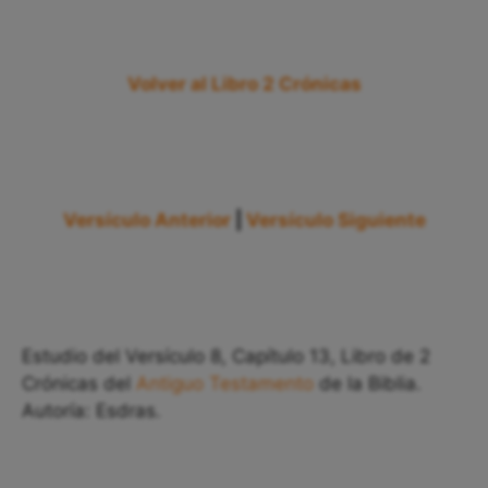
Volver al Libro 2 Crónicas
Versículo Anterior
|
Versículo Siguiente
Estudio del Versículo 8, Capítulo 13, Libro de 2
Crónicas del
Antiguo Testamento
de la Biblia.
Autoría: Esdras.