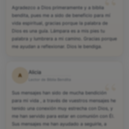
“
Agradezco a Dios primeramente y a biblia
bendita, pues me a sido de beneficio para mí
vida espiritual, gracias porque la palabra de
Dios es una guía. Lámpara es a mis pies tu
palabra y lumbrera a mi camino. Gracias porque
me ayudan a reflexionar. Dios le bendiga.
Alicia
A
“
Lector de Biblia Bendita
Sus mensajes han sido de mucha bendición
para mi vida , a través de vuestros mensajes he
tenido una conexión muy estrecha con Dios, y
me han servido para estar en comunión con Él.
Sus mensajes me han ayudado a seguirle, a