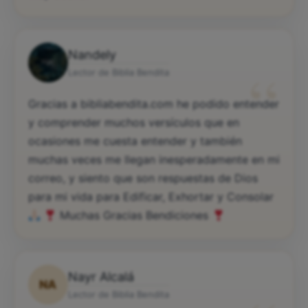
Nandely
“
Lector de Biblia Bendita
Gracias a bibliabendita.com he podido entender
y comprender muchos versículos que en
ocasiones me cuesta entender y también
muchas veces me llegan inesperadamente en mi
correo, y siento que son respuestas de Dios
para mi vida para Edificar, Exhortar y Consolar
Muchas Gracias Bendiciones
Nayr Alcalá
NA
Lector de Biblia Bendita