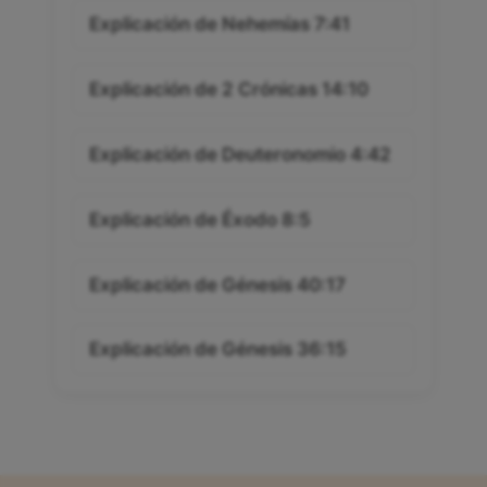
Explicación de Nehemías 7:41
Explicación de 2 Crónicas 14:10
Explicación de Deuteronomio 4:42
Explicación de Éxodo 8:5
Explicación de Génesis 40:17
Explicación de Génesis 36:15