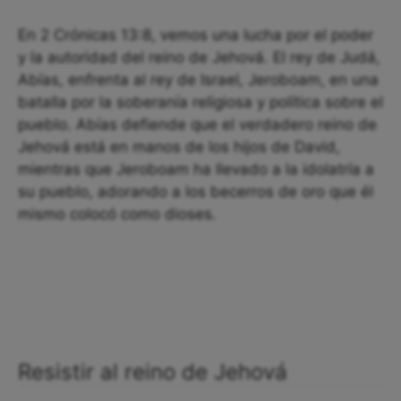
En 2 Crónicas 13:8, vemos una lucha por el poder
y la autoridad del reino de Jehová. El rey de Judá,
Abías, enfrenta al rey de Israel, Jeroboam, en una
batalla por la soberanía religiosa y política sobre el
pueblo. Abías defiende que el verdadero reino de
Jehová está en manos de los hijos de David,
mientras que Jeroboam ha llevado a la idolatría a
su pueblo, adorando a los becerros de oro que él
mismo colocó como dioses.
Resistir al reino de Jehová