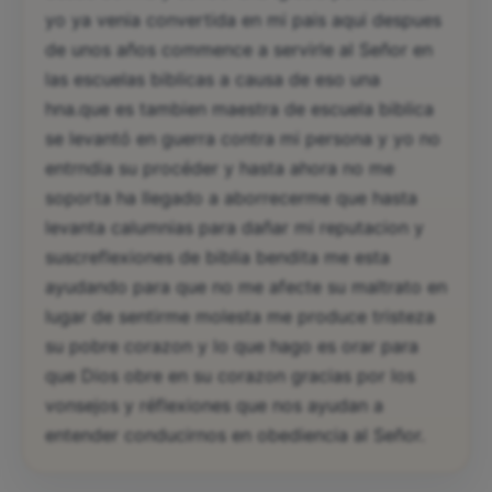
yo ya venia convertida en mi pais aqui despues
de unos años commence a servirle al Señor en
las escuelas biblicas a causa de eso una
hna.que es tambien maestra de escuela biblica
se levantó en guerra contra mi persona y yo no
entrndia su procéder y hasta ahora no me
soporta ha llegado a aborrecerme que hasta
levanta calumnias para dañar mi reputacion y
suscreflexiones de biblia bendita me esta
ayudando para que no me afecte su maltrato en
lugar de sentirme molesta me produce tristeza
su pobre corazon y lo que hago es orar para
que Dios obre en su corazon gracias por los
vonsejos y réflexiones que nos ayudan a
entender conducirnos en obediencia al Señor.