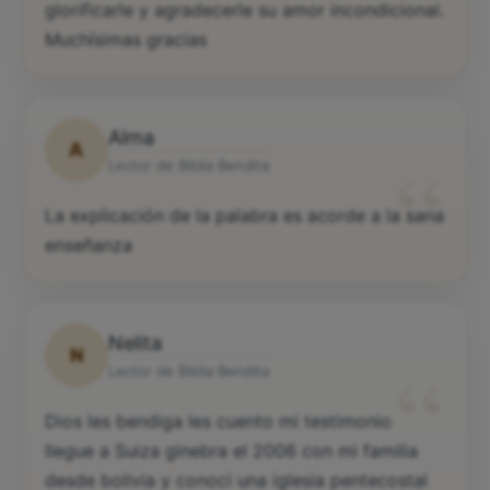
glorificarle y agradecerle su amor incondicional.
Muchísimas gracias
Alma
A
“
Lector de Biblia Bendita
La explicación de la palabra es acorde a la sana
enseñanza
Nelita
N
“
Lector de Biblia Bendita
Dios les bendiga les cuento mi testimonio
llegue a Suiza ginebra el 2006 con mi familia
desde bolivia y conoci una iglesia pentecostal