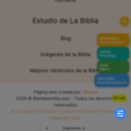
Contacto
Estudio de La Biblia
✕
Blog
APÓYANOS
Hazte miembro
CANAL
Imágenes de la Biblia
WhatsApp
CHAT
Bíblico
Mejores Versículos de la Biblia
VER OTRO
versículo aleatorio
Página web creada por:
Sitiova
Sin voz
2026 © Bibliabendita.com - Todos los derechos
reservados
Aviso Legal
Política de Cookies
Política de Privacidad
Mapa del Sitio
←
Siguiente →