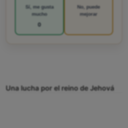
Sí, me gusta
No, puede
mucho
mejorar
0
Una lucha por el reino de Jehová