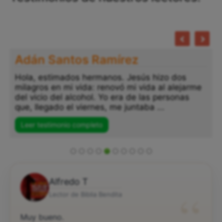
Adán Santos Ramírez
Hola, estimados hermanos. Jesús hizo dos
milagros en mi vida: renovó mi vida al alejarme
del vicio del alcohol. Yo era de las personas
que, llegado el viernes, me juntaba ...
Leer testimonio completo
Alfredo T
“
Lector de Biblia Bendita
Muy bueno.