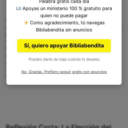
Palabra gratis cada día
Apoyas un ministerio 100 % gratuito para
quien no puede pagar
La batalla entre Abías y Jeroboam nos muestra
Como agradecimiento, tú navegas
que la lucha por el reino de Jehová siempre estará
Bibliabendita sin anuncios
presente mientras vivamos en este mundo. Sin
embargo, debemos recordar que este reino no se
Sí, quiero apoyar Bibliabendita
basa en la fuerza o el poder humano, sino en la
autoridad y el amor divino. Si mantenemos
Puedes darte de baja cuando lo desees
nuestros ojos fijos en esta verdad, estaremos
seguros en los tiempos de batalla y en la paz de
No, Gracias. Prefiero seguir gratis con anuncios
la victoria.
Reflexión Corta: La Elección del