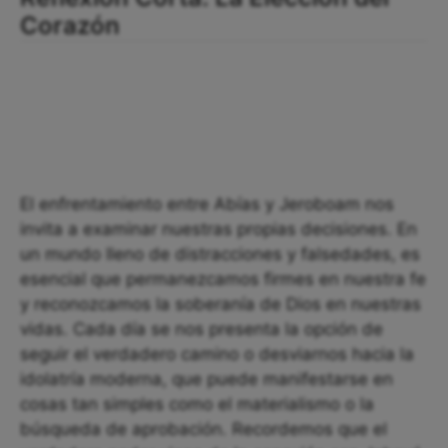
Corazón
El enfrentamiento entre Abías y Jeroboam nos
invita a examinar nuestras propias decisiones. En
un mundo lleno de distracciones y falsedades, es
esencial que permanezcamos firmes en nuestra fe
y reconozcamos la soberanía de Dios en nuestras
vidas. Cada día se nos presenta la opción de
seguir el verdadero camino o desviarnos hacia la
idolatría moderna, que puede manifestarse en
cosas tan simples como el materialismo o la
búsqueda de aprobación. Recordemos que el