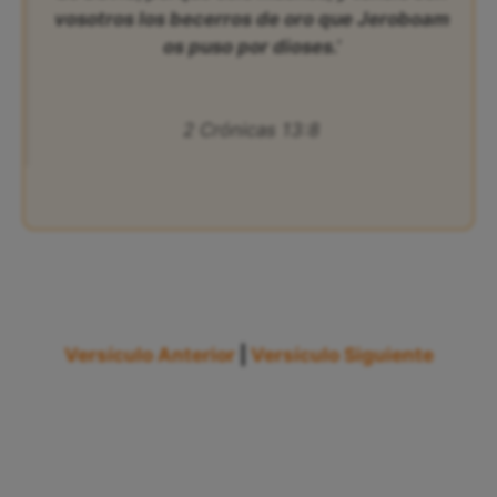
vosotros los becerros de oro que Jeroboam
os puso por dioses.’
2 Crónicas 13:8
Versículo Anterior
|
Versículo Siguiente