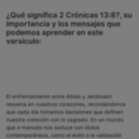
¿Qué significa 2 Crónicas 13:8?, su
importancia y los mensajes que
podemos aprender en este
versículo:
El enfrentamiento entre Abías y Jeroboam
resuena en nuestros corazones, recordándonos
que cada día tomamos decisiones que definen
nuestra conexión con lo sagrado. En un mundo
que a menudo nos seduce con ídolos
contemporáneos, como el éxito o la validación