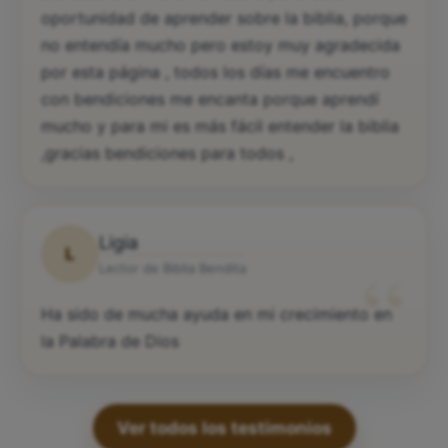
“
Bibliabendita me sirve mucho ,tuve esta
oportunidad de aprender sobre la biblia, porque
no entendía mucho pero estoy muy agradecida
por esta página , todos los días me encuentro
con bendiciones me encanta porque aprendí
mucho y para mi es más fácil entender la biblia
,gracias bendiciones para todos ,
Ligia
L
“
Lector de Biblia Bendita
Ha sido de mucha ayuda en mi crecimiento en
la Palabra de Dios