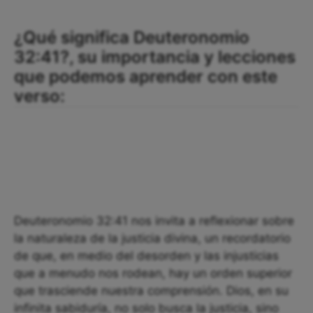
¿Qué significa Deuteronomio
32:41?, su importancia y lecciones
que podemos aprender con este
verso:
Deuteronomio 32:41 nos invita a reflexionar sobre
la naturaleza de la justicia divina, un recordatorio
de que, en medio del desorden y las injusticias
que a menudo nos rodean, hay un orden superior
que trasciende nuestra comprensión. Dios, en su
infinita sabiduría, no solo busca la justicia, sino