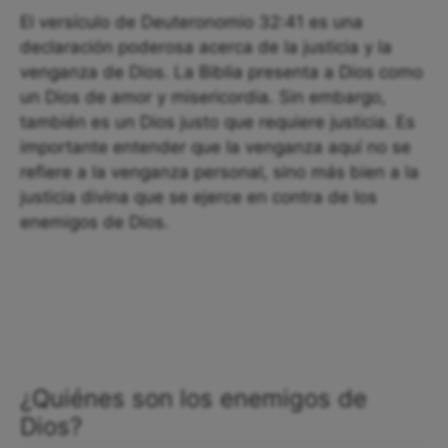
El versículo de Deuteronomio 32:41 es una
declaración poderosa acerca de la justicia y la
venganza de Dios. La Biblia presenta a Dios como
un Dios de amor y misericordia. Sin embargo,
también es un Dios justo que requiere justicia. Es
importante entender que la venganza aquí no se
refiere a la venganza personal, sino más bien a la
justicia divina que se ejerce en contra de los
enemigos de Dios.
¿Quiénes son los enemigos de
Dios?