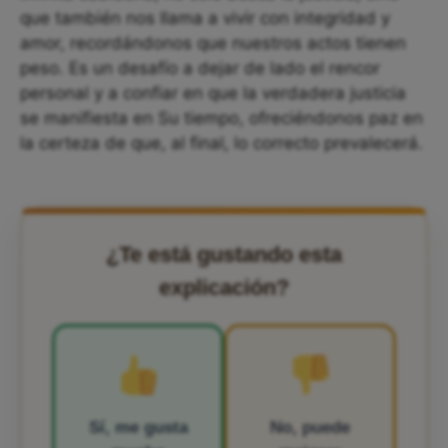
que también nos llama a vivir con integridad y
amor, recordándonos que nuestros actos tienen
peso. Es un desafío a dejar de lado el rencor
personal y a confiar en que la verdadera justicia
se manifiesta en Su tiempo, ofreciéndonos paz en
la certeza de que, al final, lo correcto prevalecerá.
¿Te está gustando esta
explicación?
Sí, me gusta
No, puede