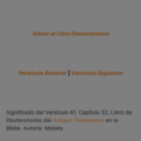
Volver al Libro Deuteronomio
Versículo Anterior
|
Versículo Siguiente
Significado del Versículo 41, Capítulo 32, Libro de
Deuteronomio del
Antiguo Testamento
en la
Biblia. Autoría: Moisés.