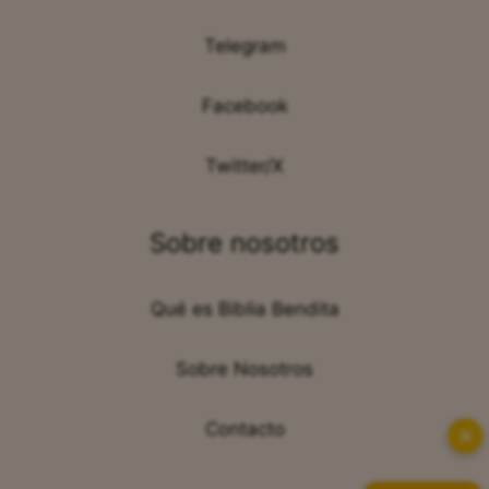
Síguenos en:
Telegram
Facebook
Twitter/X
Sobre nosotros
Qué es Biblia Bendita
Sobre Nosotros
✕
Contacto