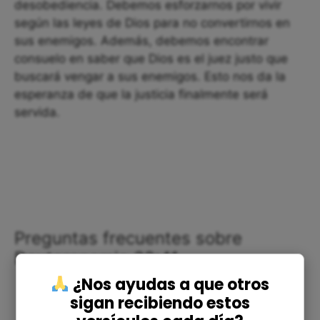
desobediencia. Debemos esforzarnos por vivir
según las leyes de Dios para no convertirnos en
sus enemigos. Además, debemos encontrar
consuelo en saber que Dios es el juez justo que
buscará vengar a sus enemigos. Esto nos da la
esperanza de que la justicia finalmente será
servida.
Preguntas frecuentes sobre
Deuteronomio 32:41
¿Nos ayudas a que otros
sigan recibiendo estos