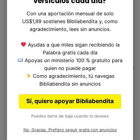
versículos cada día?
Con una aportación mensual de solo
US$1,99 sostienes Bibliabendita y, como
¿Es bueno buscar venganza personal?
agradecimiento, lees sin anuncios.
Ayudas a que miles sigan recibiendo la
Palabra gratis cada día
Apoyas un ministerio 100 % gratuito para
No, buscar la venganza personal no es justo
quien no puede pagar
ni divino. La Biblia nos enseña a perdonar y
Como agradecimiento, tú navegas
amar a nuestros enemigos.
Bibliabendita sin anuncios
Sí, quiero apoyar Bibliabendita
Puedes darte de baja cuando lo desees
¿Cómo podemos reconocer a los enemigos
No, Gracias. Prefiero seguir gratis con anuncios
de Dios?