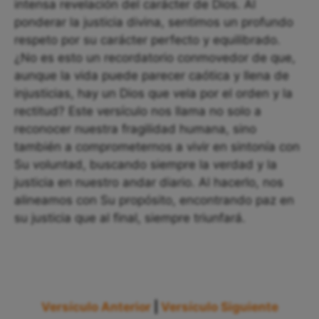
intensa revelación del carácter de Dios. Al
ponderar la justicia divina, sentimos un profundo
respeto por su carácter perfecto y equilibrado.
¿No es esto un recordatorio conmovedor de que,
aunque la vida puede parecer caótica y llena de
injusticias, hay un Dios que vela por el orden y la
rectitud? Este versículo nos llama no solo a
reconocer nuestra fragilidad humana, sino
también a comprometernos a vivir en sintonía con
Su voluntad, buscando siempre la verdad y la
justicia en nuestro andar diario. Al hacerlo, nos
alineamos con Su propósito, encontrando paz en
su justicia que al final, siempre triunfará.
Versículo Anterior
|
Versículo Siguiente