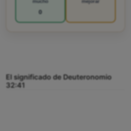
mucho
mejorar
0
El significado de Deuteronomio
32:41