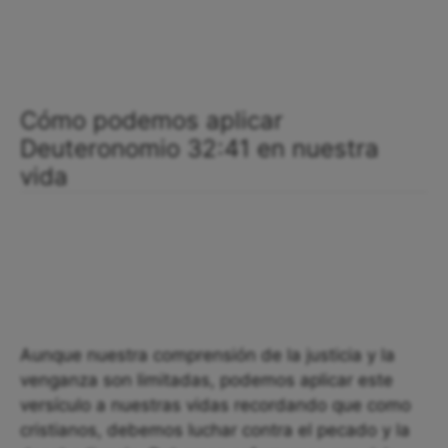
Cómo podemos aplicar
Deuteronomio 32:41 en nuestra
vida
Aunque nuestra comprensión de la justicia y la
venganza son limitadas, podemos aplicar este
versículo a nuestras vidas recordando que como
cristianos, debemos luchar contra el pecado y la