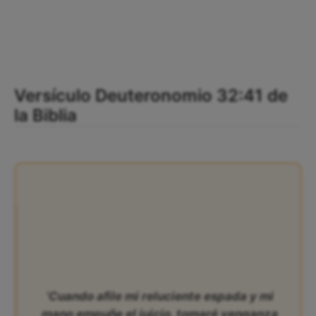
Versículo Deuteronomio 32:41 de
la Biblia
‘Cuando afile mi reluciente espada y mi
mano empuñe el juicio, tomaré venganza