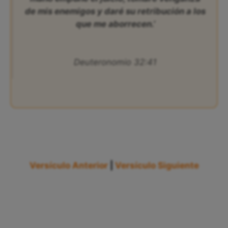
de mis enemigos y daré su retribución a los
que me aborrecen.’
Deuteronomio 32:41
Versículo Anterior
|
Versículo Siguiente