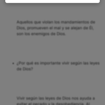
Aquellos que violan los mandamientos de
Dios, promueven el mal y se alejan de Él,
son los enemigos de Dios.
¿Por qué es importante vivir según las leyes
de Dios?
Vivir según las leyes de Dios nos ayuda a
evitar el pecado y la desobediencia. Al