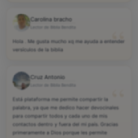
Carolina bracho
“
Lector de Biblia Bendita
Hola . Me gusta mucho xq me ayuda a entender
versículos de la biblia
Cruz Antonio
“
Lector de Biblia Bendita
Está plataforma me permite compartir la
palabra, ya que me dedico hacer devocinales
para compartir todos y cada uno de mis
contactos dentro y fuera del mi país. Gracias