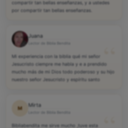
primeramente a Dios porque les permite
compartir tan bellas enseñanzas, y a ustedes
por compartir tan bellas enseñanzas.
Juana
“
Lector de Biblia Bendita
Mi experiencia con la biblia qué mi señor
Jesucristo ciempre me habla y e a prendido
mucho más de mi Dios todo poderoso y su hijo
nuestro señor Jesucristo y espíritu santo
Mirta
M
Lector de Biblia Bendita