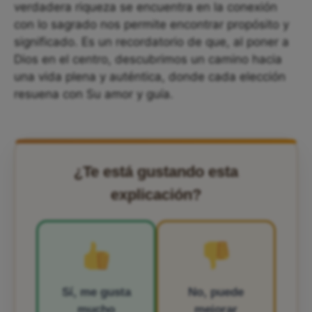
verdadera riqueza se encuentra en la conexión
con lo sagrado nos permite encontrar propósito y
significado. Es un recordatorio de que, al poner a
Dios en el centro, descubrimos un camino hacia
una vida plena y auténtica, donde cada elección
resuena con Su amor y guía.
¿Te está gustando esta
explicación?
Sí, me gusta
No, puede
mucho
mejorar