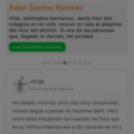
Adán Santos Ramírez
Hola, estimados hermanos. Jesús hizo dos
milagros en mi vida: renovó mi vida al alejarme
del vicio del alcohol. Yo era de las personas
que, llegado el viernes, me juntaba ...
Leer testimonio completo
Jorge
“
Lector de Biblia Bendita
He estado viviendo unos días muy complicado,
incluso llegué a pensar en hacerme daño. Pero
entre tanta tribulación he buscado de Dios que
en su infinita misericordia a ido obrando en mi y