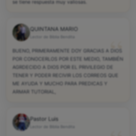
se tiene respuesta muy valiosas.
QUINTANA MARIO
“
Lector de Biblia Bendita
BUENO, PRIMERAMENTE DOY GRACIAS A DIOS
POR CONOCERLOS POR ESTE MEDIO, TAMBIÉN
AGRDECIDO A DIOS POR EL PRIVILEGIO DE
TENER Y PODER RECIVIR LOS CORREOS QUE
ME AYUDA Y MUCHO PARA PREDICAS Y
ARMAR TUTORIAL,
Pastor Luis
Lector de Biblia Bendita