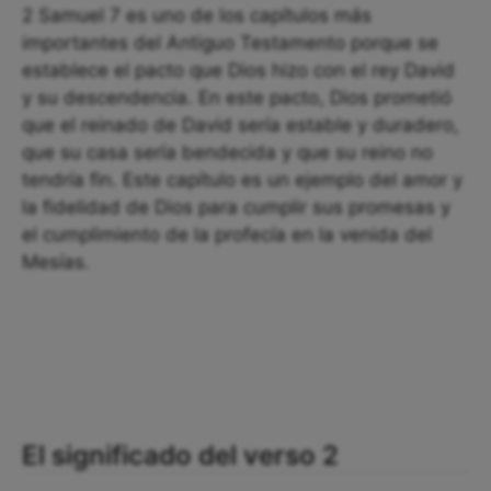
2 Samuel 7 es uno de los capítulos más
importantes del Antiguo Testamento porque se
establece el pacto que Dios hizo con el rey David
y su descendencia. En este pacto, Dios prometió
que el reinado de David sería estable y duradero,
que su casa sería bendecida y que su reino no
tendría fin. Este capítulo es un ejemplo del amor y
la fidelidad de Dios para cumplir sus promesas y
el cumplimiento de la profecía en la venida del
Mesías.
El significado del verso 2