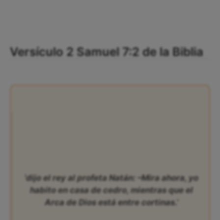
Versículo 2 Samuel 7:2 de la Biblia
‘dijo el rey al profeta Natán: –Mira ahora, yo
habito en casa de cedro, mientras que el
Arca de Dios está entre cortinas.’