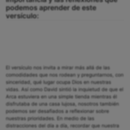
podemos aprender de este
versículo:
El versículo nos invita a mirar más allá de las
comodidades que nos rodean y preguntarnos, con
sinceridad, qué lugar ocupa Dios en nuestras
vidas. Así como David sintió la inquietud de que el
Arca estuviera en una simple tienda mientras él
disfrutaba de una casa lujosa, nosotros también
podemos ser desafiados a reflexionar sobre
nuestras prioridades. En medio de las
distracciones del día a día, recordar que nuestra