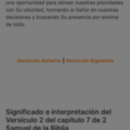
una oportunidad para alinear nuestras prioridades
con Su voluntad, honrando al Señor en nuestras
decisiones y buscando Su presencia por encima
de todo.
Versículo Anterior
|
Versículo Siguiente
Significado e interpretación del
Versículo 2 del capítulo 7 de 2
Samuel de la Biblia