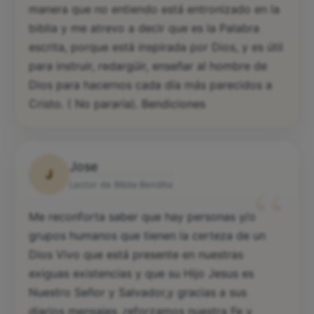
manera que no entiendo está entronizado en la
biblia y me atrevo a decir que es la Palabra
escrita, porque está inspirada por Dios, y es útil
para instruir, redargüir, enseñar al hombre de
Dios para hacernos cada día más parecidos a
Cristo. ( No pararía). Bendiciones
Jose
J
“
Lector de Biblia Bendita
Me reconforta saber que hay personas y/o
grupos humanos que tienen la certeza de un
Dios Vivo que está presente en nuestras
exiguas existencias y que su Hijo Jesus es
Nuestro Señor y Salvador,y gracias a sus
diarios mensajes ,reforzamos nuestra Fe y