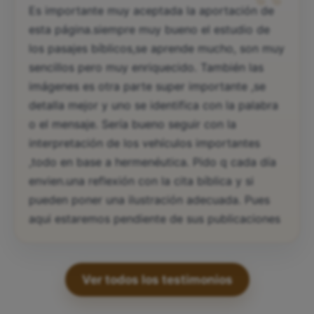
“
Es importante muy aceptada la aportación de
esta página.siempre muy bueno el estudio de
los pasajes bíblicos,se aprende mucho, son muy
sencillos pero muy enriquecido. También las
imágenes es otra parte super importante ,se
detalla mejor y uno se identifica con la palabra
o el mensaje. Sería bueno seguir con la
interpretación de los vehículos importantes
,todo en base a hermenéutica. Pido q cada día
envien.una reflexión con la cita bíblica y si
pueden poner una ilustración adecuada. Pues
aqui estaremos pendiente de sus publicaciones
Ver todos los testimonios