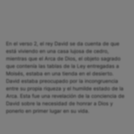
En el verso 2, el rey David se da cuenta de que
está viviendo en una casa lujosa de cedro,
mientras que el Arca de Dios, el objeto sagrado
que contenía las tablas de la Ley entregadas a
Moisés, estaba en una tienda en el desierto.
David estaba preocupado por la incongruencia
entre su propia riqueza y el humilde estado de la
Arca. Esta fue una revelación de la conciencia de
David sobre la necesidad de honrar a Dios y
ponerlo en primer lugar en su vida.