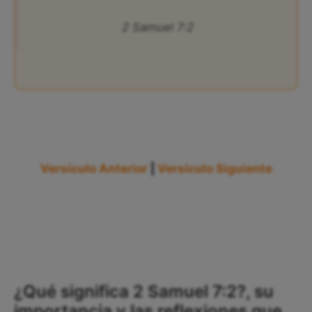
2 Samuel 7:2
Versículo Anterior
|
Versículo Siguiente
¿Qué significa 2 Samuel 7:2?, su
importancia y las reflexiones que