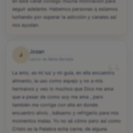
en este canal consigo mucha motivación para
seguir adelante. Habemos personas q estamos
luchando por superar la adicción y canales así
nos ayudan.
Josan
J
“
Lector de Biblia Bendita
La amo, es mi luz y mi guía, en ella encuentro
alimento, la uso como espejo y no a mis
hermanos y veo lo muchos que Dios me ama
que a pesar de como soy me ama , pero
también me corrige con ella en donde
encuentro alivio , bálsamo y refrigerio para mis
momentos malas. Yo no sé cómo pero así como
Cristo es la Palabra echa carne, de alguna