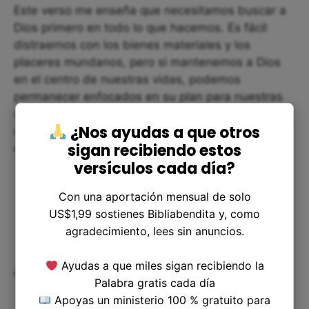
Este verso me enseña que necesitamos buscar a
Dios primero en todo lo que hacemos. Es fácil
distraernos con los bienes materiales y los
placeres mundanos, pero si mantenemos a Dios
en el centro de nuestras vidas, podemos
permanecer enfocados en su plan para nuestras
vidas. También me muestra la importancia de ser
¿Nos ayudas a que otros
conscientes de nuestras bendiciones y permitir
sigan recibiendo estos
que Dios guíe nuestras decisiones.
versículos cada día?
Con una aportación mensual de solo
US$1,99 sostienes Bibliabendita y, como
agradecimiento, lees sin anuncios.
Ayudas a que miles sigan recibiendo la
Aplicación a nuestra vida
Palabra gratis cada día
Apoyas un ministerio 100 % gratuito para