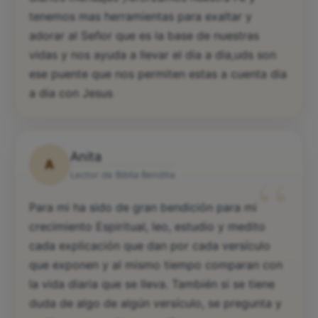
tenemos mas herramientas para exaltar y
adorar al Señor que es la base de nuestras
vidas y nos ayuda a llevar el dia a dia,uds son
ese puente que nos permiten estas a cuenta dia
a dia con Jesus
Anita
A
“
Lector de Biblia Bendita
Para mi ha sido de gran bendición para mi
crecimiento Espiritual, leo, estudio y medito
cada explicación que dan por cada versículo
que exponen y al mismo tiempo comparan con
la vida diaria que se lleva. También si se tiene
duda de algo de algún versículo, se pregunta y