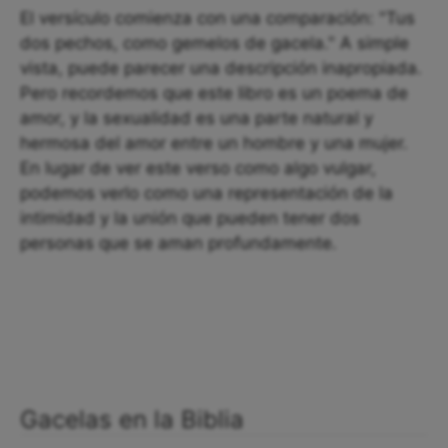
El versículo comienza con una comparación: "Tus
dos pechos, como gemelos de gacela." A simple
vista, puede parecer una descripción inapropiada.
Pero recordemos que este libro es un poema de
amor, y la sexualidad es una parte natural y
hermosa del amor entre un hombre y una mujer.
En lugar de ver este verso como algo vulgar,
podemos verlo como una representación de la
intimidad y la unión que pueden tener dos
personas que se aman profundamente.
Gacelas en la Biblia