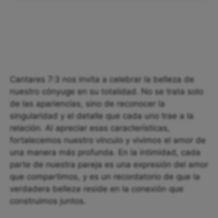
Cantares 7:3 nos invita a celebrar la belleza de
nuestro cónyuge en su totalidad. No se trata solo
de las apariencias, sino de reconocer la
singularidad y el detalle que cada uno trae a la
relación. Al apreciar esas características,
fortalecemos nuestro vínculo y vivimos el amor de
una manera más profunda. En la intimidad, cada
parte de nuestra pareja es una expresión del amor
que compartimos, y es un recordatorio de que la
verdadera belleza reside en la conexión que
construimos juntos.