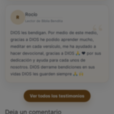
Rocío
R
“
Lector de Biblia Bendita
DIOS les bendigan. Por medio de este medio,
gracias a DIOS he podido aprender mucho,
meditar en cada versículo, me ha ayudado a
hacer devocional, gracias a DIOS
♥️
por sus
dedicación y ayuda para cada unos de
nosotros. DIOS derrame bendiciones en sus
vidas DIOS les guarden siempre
Ver todos los testimonios