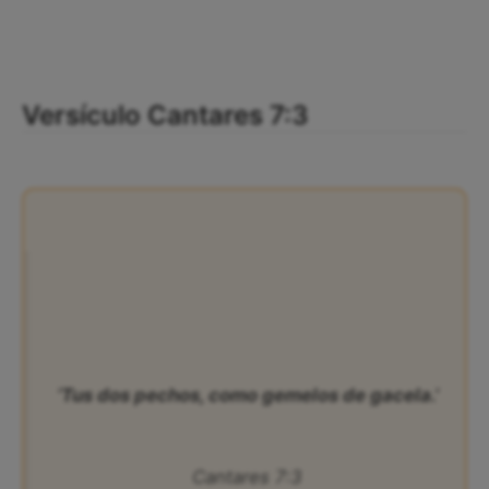
Versículo Cantares 7:3
‘Tus dos pechos, como gemelos de gacela.’
Cantares 7:3