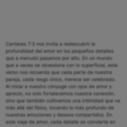
Cantares 7:3 nos invita a redescubrir la
profundidad del amor en los pequeños detalles
que a menudo pasamos por alto. En un mundo
que a veces se obsesiona con lo superficial, este
verso nos recuerda que cada parte de nuestra
pareja, cada rasgo único, merece ser celebrado.
Al mirar a nuestro cónyuge con ojos de amor y
aprecio, no solo fortalecemos nuestra conexión,
sino que también cultivamos una intimidad que va
más allá del físico, tocando lo más profundo de
nuestras emociones y deseos compartidos. En
este viaje de amor, cada detalle se convierte en