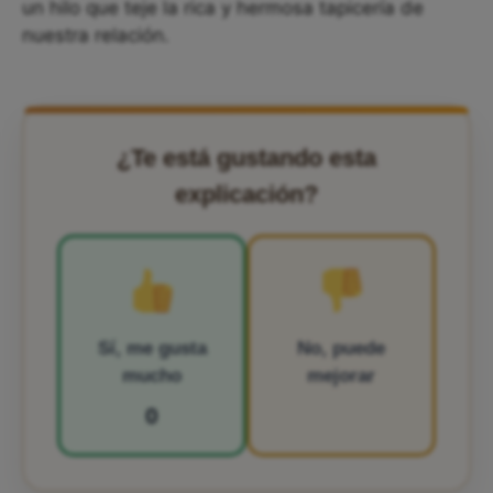
un hilo que teje la rica y hermosa tapicería de
nuestra relación.
¿Te está gustando esta
explicación?
Sí, me gusta
No, puede
mucho
mejorar
0