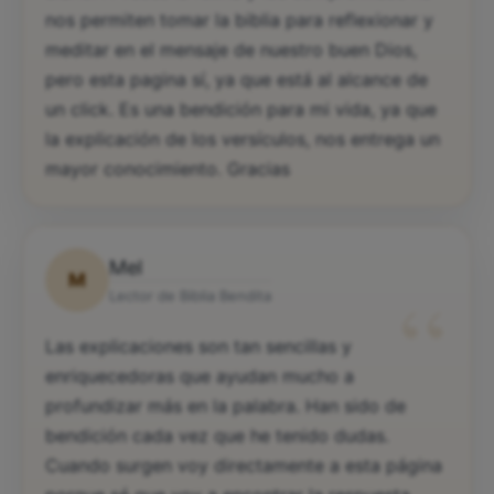
diario. A veces la rutina y los compromisos no
nos permiten tomar la biblia para reflexionar y
meditar en el mensaje de nuestro buen Dios,
pero esta pagina sí, ya que está al alcance de
un click. Es una bendición para mi vida, ya que
la explicación de los versículos, nos entrega un
mayor conocimiento. Gracias
Mel
M
“
Lector de Biblia Bendita
Las explicaciones son tan sencillas y
enriquecedoras que ayudan mucho a
profundizar más en la palabra. Han sido de
bendición cada vez que he tenido dudas.