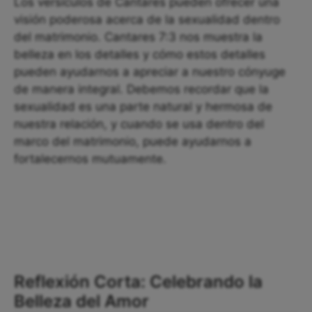
Los versículos de Cantares pueden ofrecer una
visión poderosa acerca de la sexualidad dentro
del matrimonio. Cantares 7:3 nos muestra la
belleza en los detalles y cómo estos detalles
pueden ayudarnos a apreciar a nuestro cónyuge
de manera integral. Debemos recordar que la
sexualidad es una parte natural y hermosa de
nuestra relación, y cuando se usa dentro del
marco del matrimonio, puede ayudarnos a
fortalecernos mutuamente.
Reflexión Corta: Celebrando la
Belleza del Amor