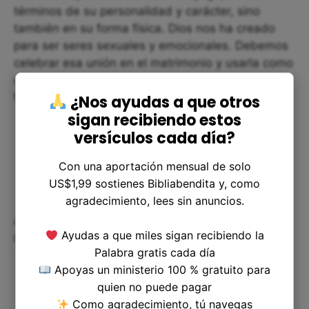
términos de su personalidad y carácter, sino
también en su forma física. Dios nos ha creado
para ser seres sexuales y emocionales. Debemos
celebrar esa unión en el matrimonio y usarla como
una de las herramientas que nos ayuden a
fortalecer nuestra relación.
¿Nos ayudas a que otros
sigan recibiendo estos
versículos cada día?
Con una aportación mensual de solo
US$1,99 sostienes Bibliabendita y, como
agradecimiento, lees sin anuncios.
Aplicando Cantares 7:3 en la Vida
Ayudas a que miles sigan recibiendo la
Cotidiana
Palabra gratis cada día
Apoyas un ministerio 100 % gratuito para
quien no puede pagar
Como agradecimiento, tú navegas