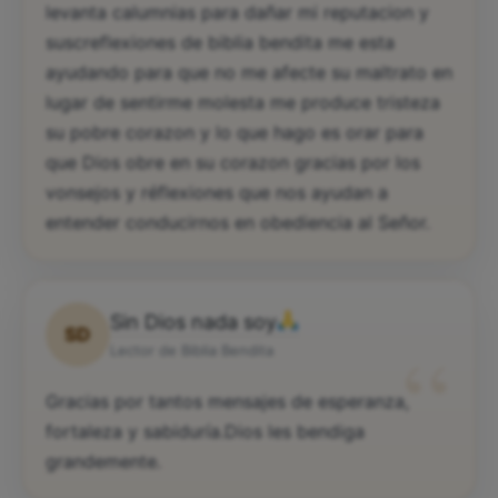
soporta ha llegado a aborrecerme que hasta
levanta calumnias para dañar mi reputacion y
suscreflexiones de biblia bendita me esta
ayudando para que no me afecte su maltrato en
lugar de sentirme molesta me produce tristeza
su pobre corazon y lo que hago es orar para
que Dios obre en su corazon gracias por los
vonsejos y réflexiones que nos ayudan a
entender conducirnos en obediencia al Señor.
Sin Dios nada soy
SD
“
Lector de Biblia Bendita
Gracias por tantos mensajes de esperanza,
fortaleza y sabiduría.Dios les bendiga
grandemente.