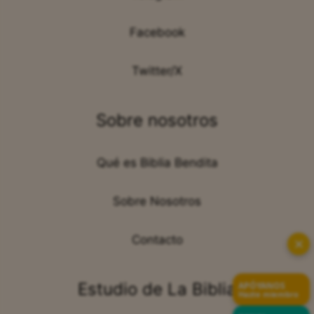
Telegram
Facebook
Twitter/X
Sobre nosotros
Qué es Biblia Bendita
Sobre Nosotros
✕
Contacto
APÓYANOS
Hazte miembro
Estudio de La Biblia