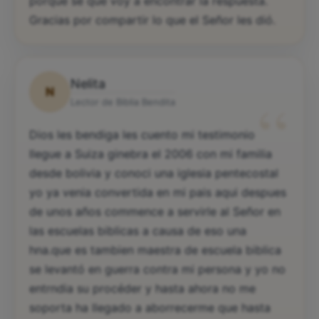
Cuando surgen voy directamente a esta página
porque sé que voy a encontrar la respuesta.
Gracias por compartir lo que el Señor les dió.
Nelita
N
“
Lector de Biblia Bendita
Dios les bendiga les cuento mi testimonio
llegue a Suiza ginebra el 2006 con mi familia
desde bolivia y conoci una iglesia pentecostal
yo ya venia convertida en mi pais aqui despues
de unos años commence a servirle al Señor en
las escuelas biblicas a causa de eso una
hna.que es tambien maestra de escuela biblica
se levantó en guerra contra mi persona y yo no
entrndia su procéder y hasta ahora no me