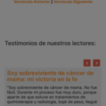
Versículo Anterior
|
Versículo Siguiente
Testimonios de nuestros lectores:
"
a
p