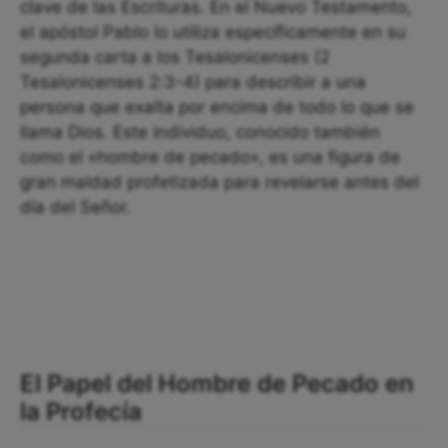
clave de las Escrituras. En el Nuevo Testamento,
el apóstol Pablo lo utiliza específicamente en su
segunda carta a los Tesalonicenses (2
Tesalonicenses 2:3-4) para describir a una
persona que exalta por encima de todo lo que se
llama Dios. Este individuo, conocido también
como el «hombre de pecado», es una figura de
gran maldad profetizada para revelarse antes del
día del Señor.
El Papel del Hombre de Pecado en
la Profecía