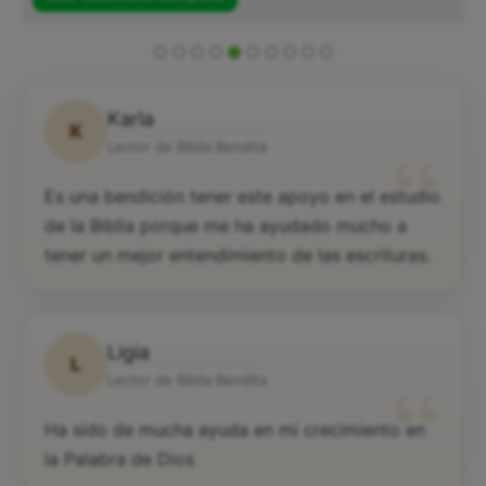
Karla
K
“
Lector de Biblia Bendita
Es una bendición tener este apoyo en el estudio
de la Biblia porque me ha ayudado mucho a
tener un mejor entendimiento de las escrituras.
Ligia
L
“
Lector de Biblia Bendita
Ha sido de mucha ayuda en mi crecimiento en
la Palabra de Dios