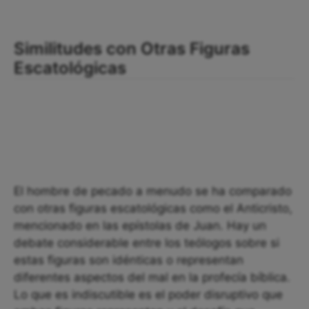
Similitudes con Otras Figuras
Escatológicas
El hombre de pecado a menudo se ha comparado
con otras figuras escatológicas como el Anticristo,
mencionado en las epístolas de Juan. Hay un
debate considerable entre los teólogos sobre si
estas figuras son idénticas o representan
diferentes aspectos del mal en la profecía bíblica.
Lo que es indiscutible es el poder disruptivo que