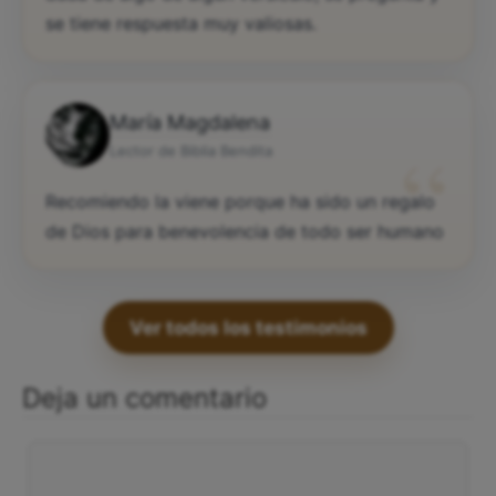
se tiene respuesta muy valiosas.
María Magdalena
“
Lector de Biblia Bendita
Recomiendo la viene porque ha sido un regalo
de Dios para benevolencia de todo ser humano
Ver todos los testimonios
Deja un comentario
Comentario