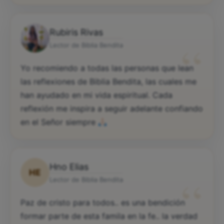
Rubiris Rivas
“
Lector de Biblia Bendita
Yo recomiendo a todas las personas que lean
las reflexiones de Biblia Bendita, las cuales me
han ayudado en mi vida espiritual. Cada
reflexión me inspira a seguir adelante confiando
en el Señor siempre
Hno Elias
HE
“
Lector de Biblia Bendita
Paz de cristo para todos.. es una bendición
formar parte de esta famila en la fe.. la verdad