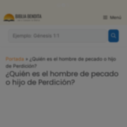
Saltar
WhatsApp
Facebook
X
al
contenido
Menú
¿Qué
Buscas?:
Portada
»
¿Quién es el hombre de pecado o hijo
de Perdición?
¿Quién es el hombre de pecado
o hijo de Perdición?