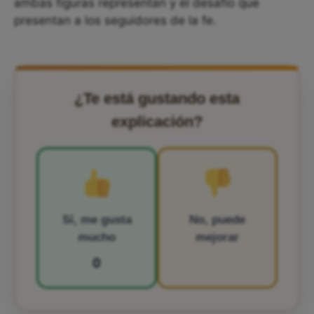
ambas figuras representan y el desafío que
presentan a los seguidores de la fe.
¿Te está gustando esta
explicación?
Sí, me gusta
No, puede
mucho
mejorar
0