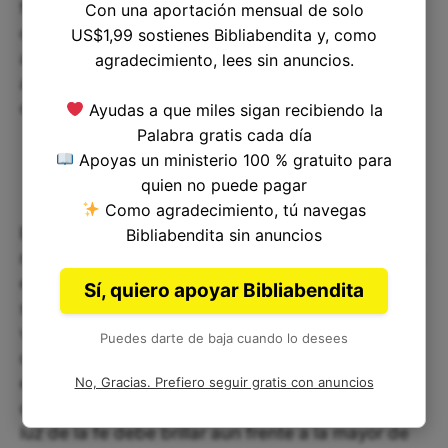
fe. La realidad espiritual de tales entidades no
Con una aportación mensual de solo
debe incitar al temor, sino motivar a una vida en
US$1,99 sostienes Bibliabendita y, como
armonía con las enseñanzas de Jesús y una
agradecimiento, lees sin anuncios.
actitud de vigilancia ante las fuerzas que se
oponen a lo divino.
Ayudas a que miles sigan recibiendo la
Palabra gratis cada día
Apoyas un ministerio 100 % gratuito para
quien no puede pagar
Como agradecimiento, tú navegas
En la reflexión sobre estas verdades teológicas,
Bibliabendita sin anuncios
nos encontramos con un desafío y una esperanza:
el desafío de discernir y resistir el mal en todas
Sí, quiero apoyar Bibliabendita
sus formas, y la esperanza en la promesa de la
victoria final del bien sobre las fuerzas de la
Puedes darte de baja cuando lo desees
oscuridad. Así, a medida que cada uno se
embarca en su camino espiritual, la figura del hijo
No, Gracias. Prefiero seguir gratis con anuncios
de perdición sirve como un recordatorio de que la
luz de la fe debe brillar aun frente a la mayor de