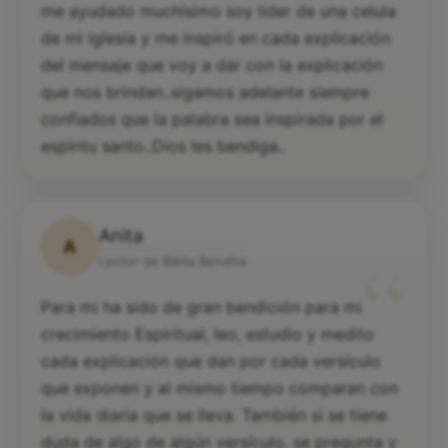
me ayudado muchísimo soy lider de una celula
de mi iglesia y me inspiró en cada explicación
del mensaje que voy a dar con la explicación
que nos brindan..sigamos adelante siempre
confiados que la palabra sea inspirada por el
espíritu santo..Dios les bendiga..
Anita
A
“
Lector de Biblia Bendita
Para mi ha sido de gran bendición para mi
crecimiento Espiritual, leo, estudio y medito
cada explicación que dan por cada versículo
que exponen y al mismo tiempo comparan con
la vida diaria que se lleva. También si se tiene
duda de algo de algún versículo, se pregunta y