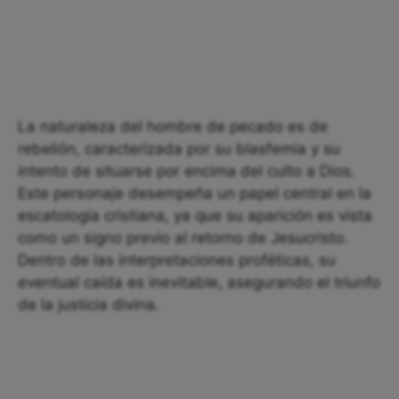
La naturaleza del hombre de pecado es de
rebelión, caracterizada por su blasfemia y su
intento de situarse por encima del culto a Dios.
Este personaje desempeña un papel central en la
escatología cristiana, ya que su aparición es vista
como un signo previo al retorno de Jesucristo.
Dentro de las interpretaciones proféticas, su
eventual caída es inevitable, asegurando el triunfo
de la justicia divina.