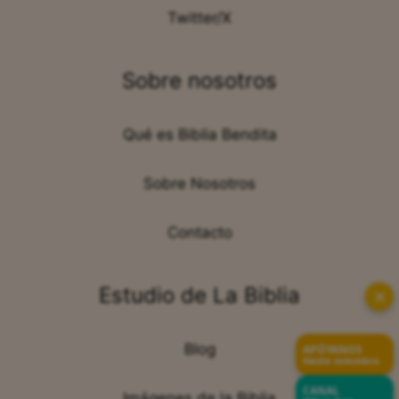
Twitter/X
Sobre nosotros
Qué es Biblia Bendita
Sobre Nosotros
Contacto
Estudio de La Biblia
✕
Blog
APÓYANOS
Hazte miembro
CANAL
Imágenes de la Biblia