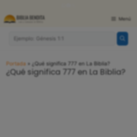
Saltar
WhatsApp
Facebook
X
al
contenido
Menú
¿Qué
Buscas?:
Portada
»
¿Qué significa 777 en La Biblia?
¿Qué significa 777 en La Biblia?