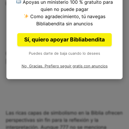
Apoyas un ministerio 100 % gratuito para
prevalece y su plan se realizará plenamente.
quien no puede pagar
Como agradecimiento, tú navegas
Bibliabendita sin anuncios
Sí, quiero apoyar Bibliabendita
Conclusión: La Profundidad del 777
Puedes darte de baja cuando lo desees
Bíblico
No, Gracias. Prefiero seguir gratis con anuncios
Las ricas capas de simbolismo en la Biblia ofrecen
perspectivas sin fin para la reflexión y la
interpretación. Aunque 777 no se menciona