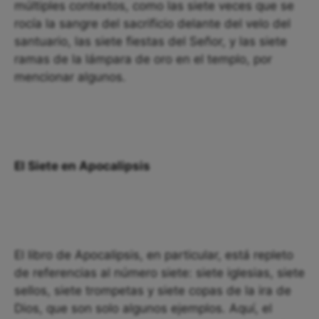
múltiples contextos, como las siete veces que se
rocía la sangre del sacrificio delante del velo del
santuario, las siete fiestas del Señor, y las siete
ramas de la lámpara de oro en el templo, por
mencionar algunos.
El Siete en Apocalipsis
El libro de Apocalipsis, en particular, está repleto
de referencias al número siete: siete iglesias, siete
sellos, siete trompetas y siete copas de la ira de
Dios, que son solo algunos ejemplos. Aquí, el