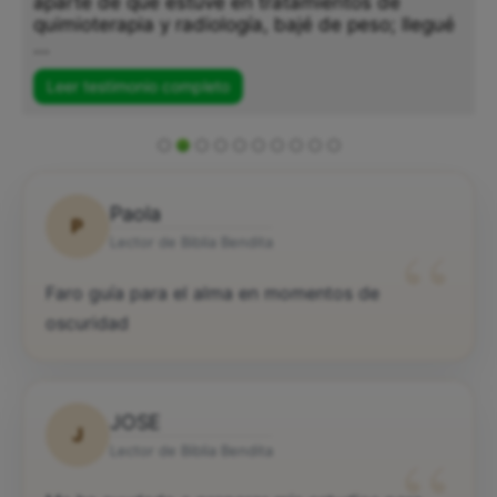
aparte de que estuve en tratamientos de
quimioterapia y radiología, bajé de peso; llegué
...
Leer testimonio completo
Paola
P
“
Lector de Biblia Bendita
Faro guía para el alma en momentos de
oscuridad
JOSE
J
Lector de Biblia Bendita