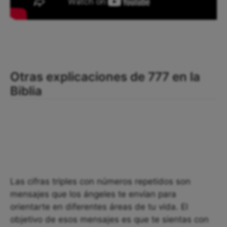
Otras explicaciones de 777 en la
Biblia
Las cifras triples con números repetidos son
mensajes que los ángeles te envían para
orientarte en diferentes áreas de tu vida. El
objetivo de esos mensajes es que te sientas con