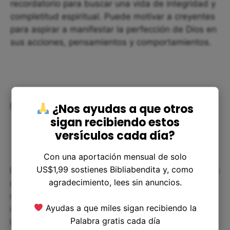
recordatorio para buscar una vida de integridad y
completitud espiritual. Puede motivar a creyentes
para aspirar a manifestar la perfección de Dios en
sus acciones, pensamientos y comportamientos.
¿Nos ayudas a que otros
Símbolo de Esperanza y Consumación
sigan recibiendo estos
versículos cada día?
Con una aportación mensual de solo
US$1,99 sostienes Bibliabendita y, como
En última instancia, 777 puede verse como un faro
agradecimiento, lees sin anuncios.
de luz que anuncia la esperanza de la redención
definitiva y el cumplimiento de las promesas
Ayudas a que miles sigan recibiendo la
divinas. Para muchos, simboliza que, a pesar de
Palabra gratis cada día
las tribulaciones del mundo, la perfección de Dios