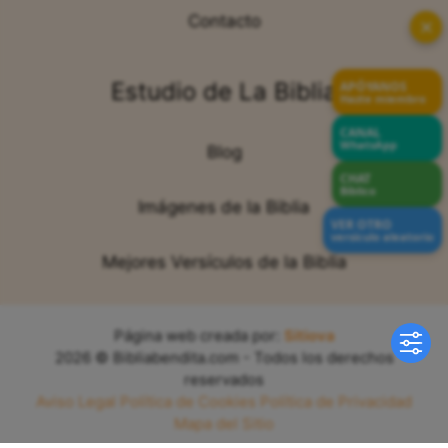
Contacto
✕
Estudio de La Biblia
APÓYANOS
Hazte miembro
CANAL
WhatsApp
Blog
CHAT
Bíblico
Imágenes de la Biblia
VER OTRO
versículo aleatorio
Mejores Versículos de la Biblia
Página web creada por:
Sitiova
2026 © Bibliabendita.com - Todos los derechos
reservados
Aviso Legal
Política de Cookies
Política de Privacidad
Mapa del Sitio