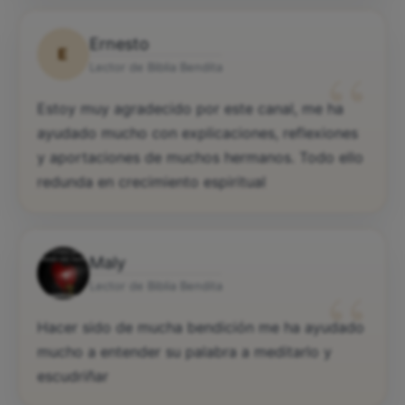
Ernesto
E
“
Lector de Biblia Bendita
Estoy muy agradecido por este canal, me ha
ayudado mucho con explicaciones, reflexiones
y aportaciones de muchos hermanos. Todo ello
redunda en crecimiento espiritual
Maly
“
Lector de Biblia Bendita
Hacer sido de mucha bendición me ha ayudado
mucho a entender su palabra a meditarlo y
escudriñar