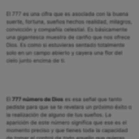
El 777 es una cifra que es asociada con la buena
suerte, fortuna, sueños hechos realidad, milagros,
convicción y compañía celestial. Es básicamente
una gigantesca muestra de cariño que nos ofrece
Dios. Es como si estuvieras sentado totalmente
solo en un campo abierto y cayera una flor del
cielo junto encima de ti.
El
777 número de Dios
es esa señal que tanto
pediste para que se te revelara un próximo éxito o
la realización de alguno de tus sueños. La
aparición de este número significa que ese es el
momento preciso y que tienes toda la capacidad
de tomar el control de todo aquello que quieras