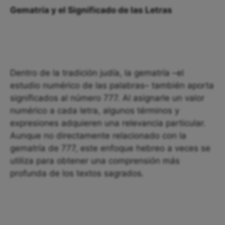
Gematría y el Significado de las Letras
Dentro de la tradición judía, la gematría –el
estudio numérico de las palabras– también aporta
significados al número 777. Al asignarle un valor
numérico a cada letra, algunos términos y
expresiones adquieren una relevancia particular.
Aunque no directamente relacionado con la
gematría de 777, este enfoque hebreo a veces se
utiliza para obtener una comprensión más
profunda de los textos sagrados.