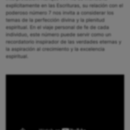
explícitamente en las Escrituras, su relación con el
poderoso número 7 nos invita a considerar los
temas de la perfección divina y la plenitud
espiritual. En el viaje personal de fe de cada
individuo, este número puede servir como un
recordatorio inspirador de las verdades eternas y
la aspiración al crecimiento y la excelencia
espiritual.