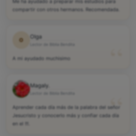
“
Me ha ayudado a preparar mis estudios para
compartir con otros hermanos. Recomendada.
Olga
O
“
Lector de Biblia Bendita
A mi ayudado muchisimo
Magaly.
“
Lector de Biblia Bendita
Aprender cada día más de la palabra del señor
Jesucristo y conocerlo más y confiar cada día
en el !!!.