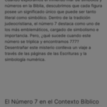
números en la Biblia, descubrimos que cada figura
posee un significado único que puede ser tanto
literal como simbólico. Dentro de la tradición
judeocristiana, el número 7 destaca como uno de
los más emblemáticos, cargado de simbolismo e
importancia. Pero, ¿qué sucede cuando este
número se triplica y encontramos 777?
Desentrañar este misterio conlleva un viaje a
través de las páginas de las Escrituras y la
simbología numérica.
El Número 7 en el Contexto Bíblico