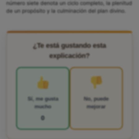
número siete denota un ciclo completo, la plenitud
de un propósito y la culminación del plan divino.
¿Te está gustando esta
explicación?
Sí, me gusta
No, puede
mucho
mejorar
0