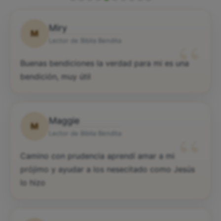
Miry
M
“
Lector de Biblia Bendita
Buenas bendiciones la verdad para mi es una
bendición, muy útil
Maggie
M
“
Lector de Biblia Bendita
Camino con prudencia aprendí amar a mi
prójimo y ayudar a los nesecitado como Jesús
lo hizo