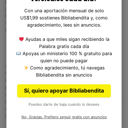
preparación y esperanza, actuando con amor y
justicia mientras esperamos. Los creyentes son
Con una aportación mensual de solo
llamados a participar en la misión redentora de
US$1,99 sostienes Bibliabendita y, como
Cristo, extendiendo su amor y su paz a todos los
agradecimiento, lees sin anuncios.
rincones de la tierra.
Ayudas a que miles sigan recibiendo la
Palabra gratis cada día
Apoyas un ministerio 100 % gratuito para
quien no puede pagar
Al mirar hacia el futuro, las palabras de la Biblia
Como agradecimiento, tú navegas
nos animan a mantener viva la esperanza en la
Bibliabendita sin anuncios
redención final. Aunque el tiempo y la hora
permanecen en el misterio de Dios, la promesa
Sí, quiero apoyar Bibliabendita
segura es un día en el que todas las cosas serán
redimidas y reconciliadas con su amor eterno. Así,
Puedes darte de baja cuando lo desees
caminamos en fe, dejando que esa promesa de
redención inspire cada paso de nuestro viaje.
No, Gracias. Prefiero seguir gratis con anuncios