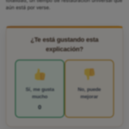
totalidad, un tiempo de restauración universal que
aún está por verse.
¿Te está gustando esta
explicación?
Sí, me gusta
No, puede
mucho
mejorar
0