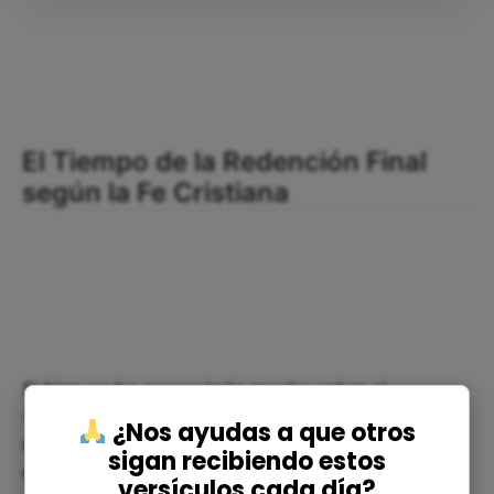
El Tiempo de la Redención Final
según la Fe Cristiana
Si bien se ha especulado mucho sobre el
«cuándo» de estos eventos últimos, Mateo 24:36
¿Nos ayudas a que otros
nos instruye que nadie sabe «el día ni la hora». La
sigan recibiendo estos
exhortación bíblica es a vivir en constante
versículos cada día?