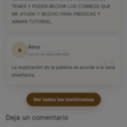
TENER Y PODER RECIVIR LOS CORREOS QUE
ME AYUDA Y MUCHO PARA PREDICAS Y
ARMAR TUTORIAL,
Alma
A
“
Lector de Biblia Bendita
La explicación de la palabra es acorde a la sana
enseñanza
Ver todos los testimonios
Deja un comentario