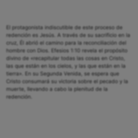
El protagonista indiscutible de este proceso de
redención es Jesús. A través de su sacrificio en la
cruz, Él abrió el camino para la reconciliación del
hombre con Dios. Efesios 1:10 revela el propósito
divino de «recapitular todas las cosas en Cristo,
las que están en los cielos, y las que están en la
tierra». En su Segunda Venida, se espera que
Cristo consumará su victoria sobre el pecado y la
muerte, llevando a cabo la plenitud de la
redención.