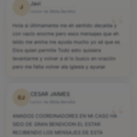
Javi
J
“
Lector de Biblia Bendita
Hola si últimamente me eh sentido decaída y
con vacío enorme pero esos mensajes que eh
leído me anima me ayuda mucho yo sé que es
Dios quien permite Todo esto quisiera
levantarme y volver a el lo busco en oración
pero me falta volver ala iglesia y ayunar
CESAR JAIMES
CJ
“
Lector de Biblia Bendita
AMADOS COORDINADORES EN MI CASO HA
SIDO DE GRAN BENDICION EL ESTAR
RECIBIENDO LOS MENSAJES DE ESTA