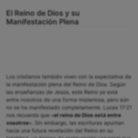
El Reino de Dios y su
Manifestación Plena
Los cristianos también viven con la expectativa de
la manifestación plena del Reino de Dios. Según
las enseñanzas de Jesús, este Reino ya está
entre nosotros de una forma misteriosa, pero aún
no se ha manifestado completamente. Lucas 17:21
nos recuerda que «
el reino de Dios está entre
vosotros
«. Sin embargo, las escrituras apuntan
hacia una futura revelación del Reino en su