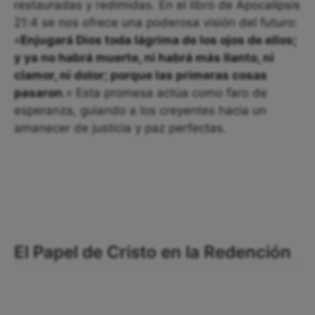
restauradas y redimidas. En el libro de Apocalipsis
21:4 se nos ofrece una poderosa visión del futuro:
«
Enjugará Dios toda lágrima de los ojos de ellos;
y ya no habrá muerte, ni habrá más llanto, ni
clamor, ni dolor; porque las primeras cosas
pasaron
.» Esta promesa actúa como faro de
esperanza, guiando a los creyentes hacia un
amanecer de justicia y paz perfectas.
El Papel de Cristo en la Redención