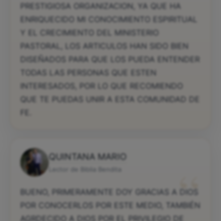
PRESTIGIOSA ORGANIZACION, YA QUE HA
ENRIQUECIDO MI CONOCIMIENTO ESPIRITUAL
Y EL CRECIMIENTO DEL MINISTERIO
PASTORAL, LOS ARTICULOS HAN SIDO BIEN
DISEÑADOS PARA QUE LOS PUEDA ENTENDER
TODAS LAS PERSONAS QUE ESTEN
INTERESADOS, POR LO QUE RECOMIENDO
QUE TE PUEDAS UNIR A ESTA COMUNIDAD DE
FE.
QUINTANA MARIO
“
Lector de Biblia Bendita
BUENO, PRIMERAMENTE DOY GRACIAS A DIOS
POR CONOCERLOS POR ESTE MEDIO, TAMBIÉN
AGRDECIDO A DIOS POR EL PRIVILEGIO DE