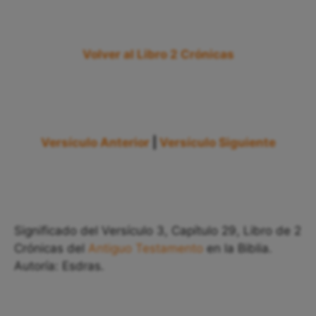
Volver al Libro 2 Crónicas
Versículo Anterior
|
Versículo Siguiente
Significado del Versículo 3, Capítulo 29, Libro de 2
Crónicas del
Antiguo Testamento
en la Biblia.
Autoría: Esdras.