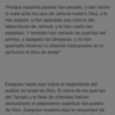
"Porque nuestros padres han pecado, y han hecho
lo malo ante los ojos de Jehová nuestro Dios, y le
han dejado, y han apartado sus rostros del
tabernáculo de Jehová, y le han vuelto las
espaldas. Y también han cerrado las puertas del
pórtico, y apagado las lámparas, y no han
quemado incienso ni ofrecido holocaustos en el
santuario al Dios de Israel."
Ezequías habla aquí sobre el alejamiento del
pueblo de Israel de Dios. El cierre de las puertas
del Templo y la falta de ofrendas habían
demostrado el alejamiento espiritual del pueblo
de Dios. Ezequías muestra aquí la necesidad de