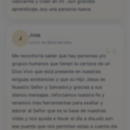
valorarme y creer en mi ..son grandes
aprendizaje..soy una persona nueva
Jose
J
“
Lector de Biblia Bendita
Me reconforta saber que hay personas y/o
grupos humanos que tienen la certeza de un
Dios Vivo que está presente en nuestras
exiguas existencias y que su Hijo Jesus es
Nuestro Señor y Salvador,y gracias a sus
diarios mensajes ,reforzamos nuestra Fe y
tenemos mas herramientas para exaltar y
adorar al Señor que es la base de nuestras
vidas y nos ayuda a llevar el dia a dia,uds son
ese puente que nos permiten estas a cuenta dia