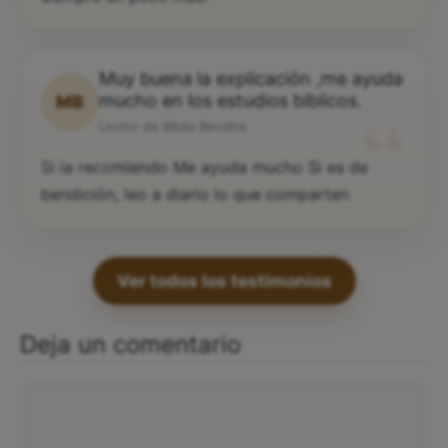
Muy buena la explicación ,me ayuda
“
mucho en los estudios bíblicos.
MB
Lector de Biblia Bendita
Si la recomiendo Me ayuda mucho Si es de
bendición, leo a diario lo que comparten
Ver todos los testimonios
Deja un comentario
Comentario