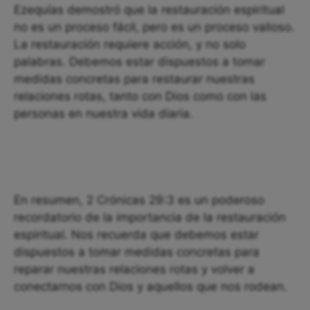
Ezequías demostró que la restauración espiritual
no es un proceso fácil, pero es un proceso valioso.
La restauración requiere acción, y no solo
palabras. Debemos estar dispuestos a tomar
medidas concretas para restaurar nuestras
relaciones rotas, tanto con Dios como con las
personas en nuestra vida diaria.
En resumen, 2 Crónicas 29:3 es un poderoso
recordatorio de la importancia de la restauración
espiritual. Nos recuerda que debemos estar
dispuestos a tomar medidas concretas para
reparar nuestras relaciones rotas y volver a
conectarnos con Dios y aquellos que nos rodean.