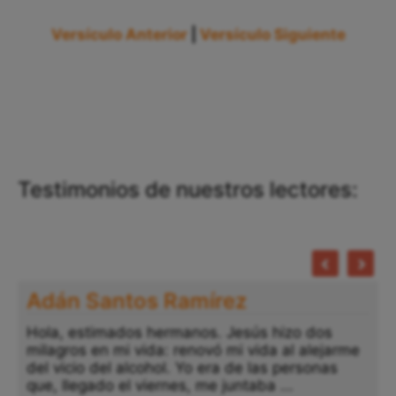
Versículo Anterior
|
Versículo Siguiente
Testimonios de nuestros lectores:
Adán Santos Ramírez
Hola, estimados hermanos. Jesús hizo dos
milagros en mi vida: renovó mi vida al alejarme
del vicio del alcohol. Yo era de las personas
que, llegado el viernes, me juntaba ...