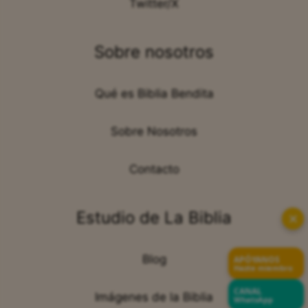
Twitter/X
Sobre nosotros
Qué es Biblia Bendita
Sobre Nosotros
Contacto
Estudio de La Biblia
✕
Blog
APÓYANOS
Hazte miembro
CANAL
Imágenes de la Biblia
WhatsApp