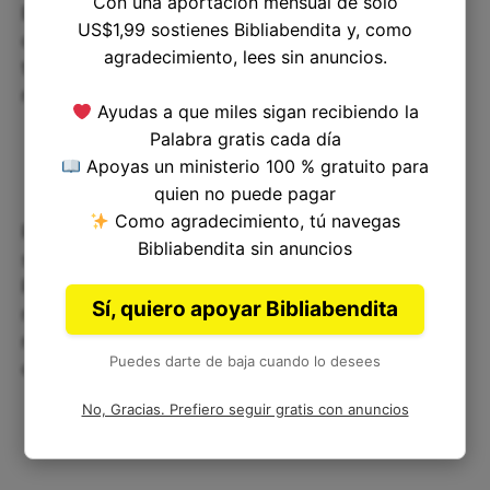
Con una aportación mensual de solo
Ezequías reconstruyó el Templo y restauró el
US$1,99 sostienes Bibliabendita y, como
compromiso de su comunidad con Dios, así
agradecimiento, lees sin anuncios.
también debemos esforzarnos por reparar
nuestras relaciones con El y nuestra comunidad.
Ayudas a que miles sigan recibiendo la
Palabra gratis cada día
Apoyas un ministerio 100 % gratuito para
quien no puede pagar
Como agradecimiento, tú navegas
Para algunos, la restauración espiritual puede
Bibliabendita sin anuncios
significar el arrepentimiento y el volver a Dios.
Para otros, puede significar reparar relaciones
Sí, quiero apoyar Bibliabendita
rotas. Pero sea cual sea la naturaleza de la
restauración, es un compromiso a volver a
Puedes darte de baja cuando lo desees
conectar con Dios y las personas que nos rodean.
No, Gracias. Prefiero seguir gratis con anuncios