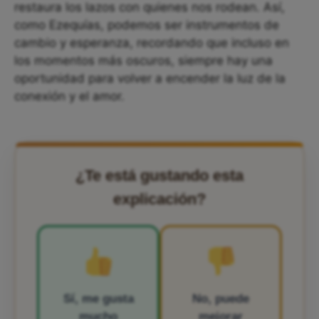
restaura los lazos con quienes nos rodean. Así,
como Ezequías, podemos ser instrumentos de
cambio y esperanza, recordando que incluso en
los momentos más oscuros, siempre hay una
oportunidad para volver a encender la luz de la
conexión y el amor.
¿Te está gustando esta
explicación?
Sí, me gusta
No, puede
mucho
mejorar