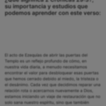
su importancia y estudios que
podemos aprender con este verso:
El acto de Ezequías de abrir las puertas del
Templo es un reflejo profundo de cómo, en
nuestra vida diaria, a menudo necesitamos
encontrar el valor para desbloquear esas puertas
que hemos cerrado debido al miedo, la tristeza o
el desánimo. Cada vez que decidimos reparar una
relación rota o acercarnos nuevamente a Dios,
estamos iniciando un viaje de restauración que no
solo sana nuestro espíritu, sino que también