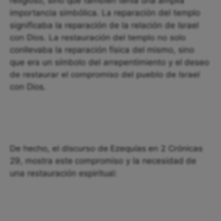
religioso, sino que también tenía una amplia
importancia simbólica. La reparación del templo
significaba la reparación de la relación de Israel
con Dios. La restauración del templo no solo
conllevaba la reparación física del mismo, sino
que era un símbolo del arrepentimiento y el deseo
de restaurar el compromiso del pueblo de Israel
con Dios.
De hecho, el discurso de Ezequías en 2 Crónicas
29, mostra este compromiso y la necesidad de
una restauración espiritual: