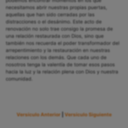
podemos encontrar momentos en los que
necesitamos abrir nuestras propias puertas,
aquellas que han sido cerradas por las
distracciones o el desánimo. Este acto de
renovación no solo trae consigo la promesa de
una relación restaurada con Dios, sino que
también nos recuerda el poder transformador del
arrepentimiento y la restauración en nuestras
relaciones con los demás. Que cada uno de
nosotros tenga la valentía de tomar esos pasos
hacia la luz y la relación plena con Dios y nuestra
comunidad.
Versículo Anterior
|
Versículo Siguiente