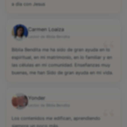
a dia con Jesus
Carmen Loaiza
“
Lector de Biblia Bendita
Biblia Bendita me ha sido de gran ayuda en lo
espiritual, en mi matrimonio, en lo familiar y en
las células en mi comunidad. Enseñanzas muy
buenas, me han Sido de gran ayuda en mi vida.
Yonder
“
Lector de Biblia Bendita
Los contenidos me edifican, aprendiendo
siempre un poco más.