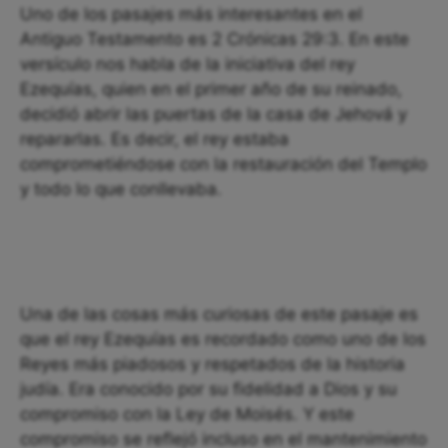
Uno de los pasajes más interesantes en el
Antiguo Testamento es 2 Crónicas 29:3. En este
versículo nos habla de la iniciativa del rey
Ezequías, quien en el primer año de su reinado,
decidió abrir las puertas de la casa de Jehová y
repararlas. Es decir, el rey estaba
comprometiéndose con la restauración del Templo
y todo lo que conllevaba.
Una de las cosas más curiosas de este pasaje es
que el rey Ezequías es recordado como uno de los
Reyes más piadosos y respetados de la historia
judía. Era conocido por su fidelidad a Dios y su
compromiso con la Ley de Moisés. Y este
compromiso se reflejó incluso en el mantenimiento