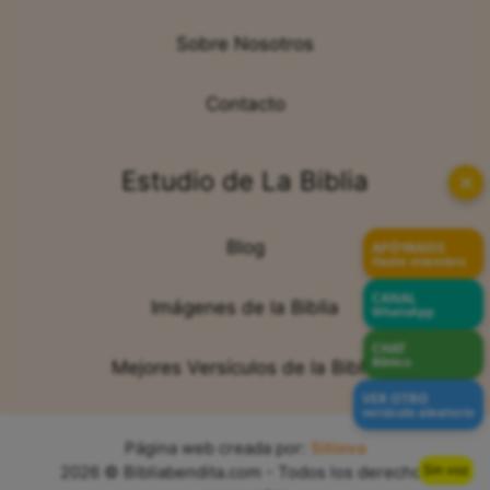
Sobre Nosotros
Contacto
Estudio de La Biblia
✕
Blog
APÓYANOS
Hazte miembro
CANAL
Imágenes de la Biblia
WhatsApp
CHAT
Bíblico
Mejores Versículos de la Biblia
VER OTRO
versículo aleatorio
Página web creada por:
Sitiova
Sin voz
2026 © Bibliabendita.com - Todos los derechos