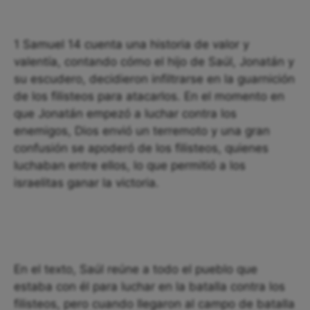
1 Samuel 14 cuenta una historia de valor y
valentía, contando cómo el hijo de Saúl, Jonatán y
su escudero, decidieron infiltrarse en la guarnición
de los filisteos para atacarlos. En el momento en
que Jonatán empezó a luchar contra los
enemigos, Dios envió un terremoto y una gran
confusión se apoderó de los filisteos, quienes
luchaban entre ellos, lo que permitió a los
israelitas ganar la victoria.
En el texto, Saúl reúne a todo el pueblo que
estaba con él para luchar en la batalla contra los
filisteos, pero cuando llegaron al campo de batalla