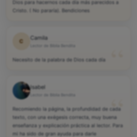
Dios para hacernos cada día más parecidos a
Cristo. ( No pararía). Bendiciones
Camila
C
“
Lector de Biblia Bendita
Necesito de la palabra de Dios cada día
Isabel
“
Lector de Biblia Bendita
Recomiendo la página, la profundidad de cada
texto, con una exégesis correcta, muy buena
enseñanza y explicación práctica al lector. Para
mi ha sido de gran ayuda para darle