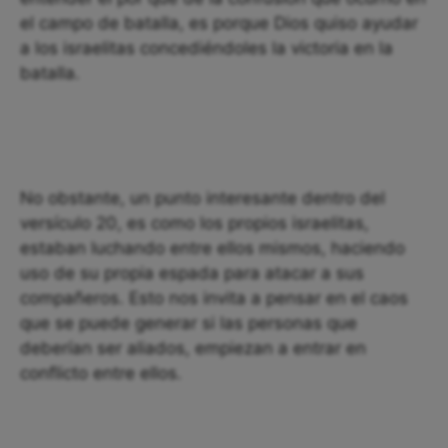
el campo de batalla, es porque Dios quiso ayudar
a los israelitas concediéndoles la victoria en la
batalla.
No obstante, un punto interesante dentro del
versículo 20, es como los propios israelitas,
estaban luchando entre ellos mismos, haciendo
uso de su propia espada para atacar a sus
compañeros. Esto nos invita a pensar en el caos
que se puede generar si las personas que
deberían ser aliados, empiezan a entrar en
conflicto entre ellos.