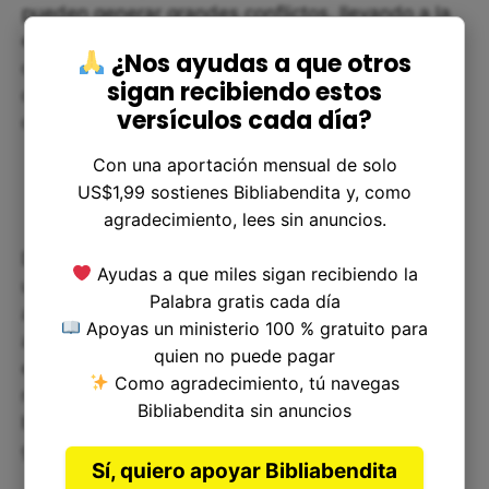
pueden generar grandes conflictos, llevando a la
empresa a un caos total. En estas situaciones,
¿Nos ayudas a que otros
debemos recordar que la unión hace la fuerza y
sigan recibiendo estos
que trabajando juntos podemos superar cualquier
versículos cada día?
obstáculo.
Con una aportación mensual de solo
US$1,99 sostienes Bibliabendita y, como
agradecimiento, lees sin anuncios.
De la misma manera, en nuestra vida personal, la
Ayudas a que miles sigan recibiendo la
unidad en nuestras relaciones familiares y
Palabra gratis cada día
amistosas puede ayudarnos a superar las
Apoyas un ministerio 100 % gratuito para
adversidades que puedan presentarse sin perder
quien no puede pagar
el amor y apoyo que necesitamos. Invirtiendo en
Como agradecimiento, tú navegas
nuestras relaciones y construyéndolas sobre la
Bibliabendita sin anuncios
base del respeto y la empatía, podemos ver
grandes beneficios en nuestras vidas.
Sí, quiero apoyar Bibliabendita