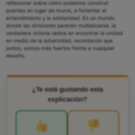
reflexionar sobre cómo podemos construir
puentes en lugar de muros, a fomentar el
entendimiento y la solidaridad. En un mundo
donde las divisiones parecen multiplicarse, la
verdadera victoria radica en encontrar la unidad
en medio de la adversidad, recordando que
juntos, somos más fuertes frente a cualquier
desafío.
¿Te está gustando esta
explicación?