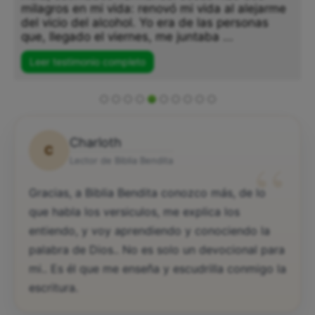
milagros en mi vida: renovó mi vida al alejarme
del vicio del alcohol. Yo era de las personas
que, llegado el viernes, me juntaba ...
Leer testimonio completo
Charloth
C
“
Lector de Biblia Bendita
Gracias, a Biblia Bendita conozco más, de lo
que habla los versiculos, me explica los
entiendo, y voy aprendiendo y conociendo la
palabra de Dios.. No es solo un devocional para
mi.. Es él que me enseña y escudrilla conmigo la
escritura.