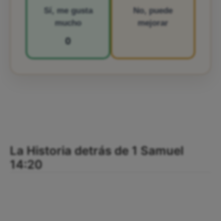
Sí, me gusta
No, puede
mucho
mejorar
0
La Historia detrás de 1 Samuel
14:20