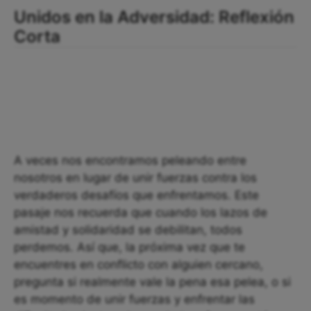
Unidos en la Adversidad: Reflexión
Corta
A veces nos encontramos peleando entre
nosotros en lugar de unir fuerzas contra los
verdaderos desafíos que enfrentamos. Este
pasaje nos recuerda que cuando los lazos de
amistad y solidaridad se debilitan, todos
perdemos. Así que, la próxima vez que te
encuentres en conflicto con alguien cercano,
pregunta si realmente vale la pena esa pelea, o si
es momento de unir fuerzas y enfrentar las