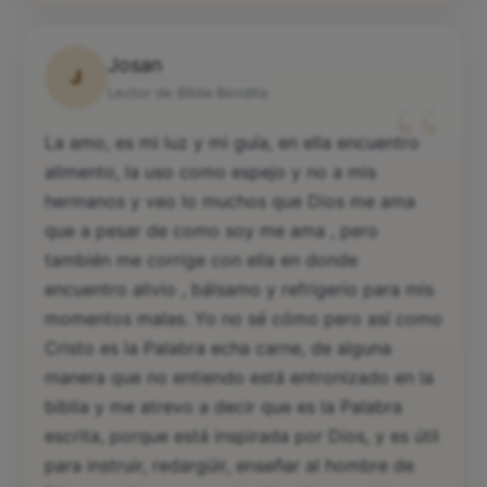
Josan
J
“
Lector de Biblia Bendita
La amo, es mi luz y mi guía, en ella encuentro
alimento, la uso como espejo y no a mis
hermanos y veo lo muchos que Dios me ama
que a pesar de como soy me ama , pero
también me corrige con ella en donde
encuentro alivio , bálsamo y refrigerio para mis
momentos malas. Yo no sé cómo pero así como
Cristo es la Palabra echa carne, de alguna
manera que no entiendo está entronizado en la
biblia y me atrevo a decir que es la Palabra
escrita, porque está inspirada por Dios, y es útil
para instruir, redargüir, enseñar al hombre de