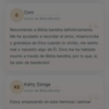
Coni
C
“
Lector de Biblia Bendita
Recomiendo a Biblia bendita definitivamente.
Me ha ayudado a recordar el amor, misericordia
y grandeza de Dios cuando lo olvido, me siento
mal o necesito algo de Él. Dios me ha hablado
mucho a través de Biblia bendita, por lo que, sí,
ha sido de bendición!
Katty Zúniga
KZ
“
Lector de Biblia Bendita
Estoy empezando en este hermoso caminar