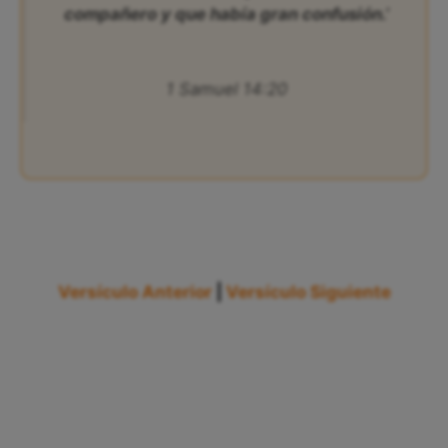
compañero y que había gran confusión.’
1 Samuel 14:20
Versículo Anterior
|
Versículo Siguiente