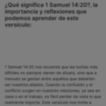
¿Qué significa 1 Samuel 14:20?, la
importancia y reflexiones que
podemos aprender de este
versículo:
1 Samuel 14:20 nos recuerda que las luchas más
difíciles no siempre vienen de afuera, sino que a
menudo se gestan entre aquellos que deberían
ser nuestros aliados. Cuando la confusión y el
conflicto surgen en nuestras relaciones, ya sea en
casa o en el trabajo, es fácil perder de vista lo que
realmente importa. Este versículo nos invita a