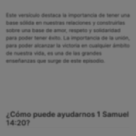
Este versículo destaca la importancia de tener una
base sólida en nuestras relaciones y construirlas
sobre una base de amor, respeto y solidaridad
para poder tener éxito. La importancia de la unión,
para poder alcanzar la victoria en cualquier ámbito
de nuestra vida, es una de las grandes
enseñanzas que surge de este episodio.
¿Cómo puede ayudarnos 1 Samuel
14:20?