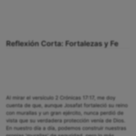
Reflexión Corta: Fortalezas y Fe
Al mirar el versículo 2 Crónicas 17:17, me doy
cuenta de que, aunque Josafat fortaleció su reino
con murallas y un gran ejército, nunca perdió de
vista que su verdadera protección venía de Dios.
En nuestro día a día, podemos construir nuestras
propias 'murallas' de seguridad, pero lo más