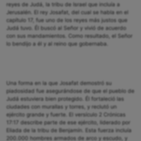
reyes de Judá, la tribu de Israel que incluía a
Jerusalén. El rey Josafat, del cual se habla en el
capítulo 17, fue uno de los reyes más justos que
Judá tuvo. Él buscó al Señor y vivió de acuerdo
con sus mandamientos. Como resultado, el Señor
lo bendijo a él y al reino que gobernaba.
Una forma en la que Josafat demostró su
piadosidad fue asegurándose de que el pueblo de
Judá estuviera bien protegido. Él fortaleció las
ciudades con murallas y torres, y reclutó un
ejército grande y fuerte. El versículo 2 Crónicas
17:17 describe parte de ese ejército, liderado por
Eliada de la tribu de Benjamín. Esta fuerza incluía
200.000 hombres armados de arco y escudo, y