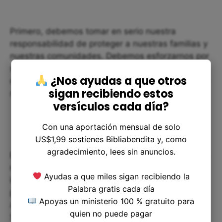
Primero, debemos tomar en serio nuestra
responsabilidad de proteger a nuestras familias y
nuestras comunidades. Debemos esforzarnos por
ser buenos ciudadanos, vivir en paz con los
¿Nos ayudas a que otros
demás, y hacer lo que podamos para garantizar la
sigan recibiendo estos
seguridad en nuestro entorno.
versículos cada día?
Con una aportación mensual de solo
US$1,99 sostienes Bibliabendita y, como
agradecimiento, lees sin anuncios.
En segundo lugar, también debemos recordar que
nuestra seguridad final proviene de Dios. No
Ayudas a que miles sigan recibiendo la
importa cuán fuertes seamos físicamente, nada
Palabra gratis cada día
puede protegernos de todo lo que la vida nos
Apoyas un ministerio 100 % gratuito para
arrojará. Pero si tenemos una fe fuerte en el
quien no puede pagar
Señor, podemos enfrentar cualquier cosa. Así que