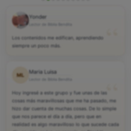
Yonder
“
Lector de Biblia Bendita
Los contenidos me edifican, aprendiendo
siempre un poco más.
Maria Luisa
ML
“
Lector de Biblia Bendita
Hoy ingresé a este grupo y fue unas de las
cosas más maravillosas que me ha pasado, me
hizo dar cuenta de muchas cosas. De lo simple
que nos parece el día a día, pero que en
realidad es algo maravilloso lo que sucede cada