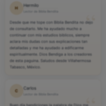
Hermilo
H
“
Lector de Biblia Bendita
Desde que me tope con Biblia Bendita no dejo
de consultarlo. Me ha ayudado mucho a
continuar con mis estudios biblicos, siempre
aclara mis dudas con sus explicaciones tan
detalladas y me ha ayudado a edificarme
espiritualmente. Dios Bendiga a los creadores
de esta paguina. Saludos desde Villahermosa
Tabasco, México.
Carlos
C
“
Lector de Biblia Bendita
Buen día bendiciones la palabra de Dios me