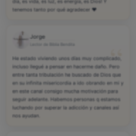
día, es vida, es luz, es energía, es Dios! Y
tenemos tanto por qué agradecer ♥️
Jorge
“
Lector de Biblia Bendita
He estado viviendo unos días muy complicado,
incluso llegué a pensar en hacerme daño. Pero
entre tanta tribulación he buscado de Dios que
en su infinita misericordia a ido obrando en mi y
en este canal consigo mucha motivación para
seguir adelante. Habemos personas q estamos
luchando por superar la adicción y canales así
nos ayudan.