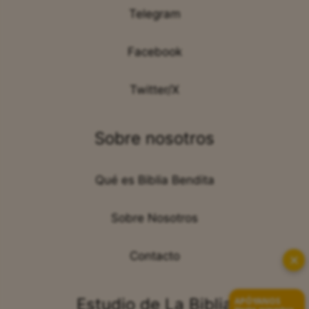
Telegram
Facebook
Twitter/X
Sobre nosotros
Qué es Biblia Bendita
Sobre Nosotros
Contacto
✕
Estudio de La Biblia
APÓYANOS