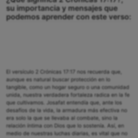
su importancia y mensajes que
podemos aprender con este verso:
El versículo 2 Crónicas 17:17 nos recuerda que,
aunque es natural buscar protección en lo
tangible, como un hogar seguro o una comunidad
unida, nuestra verdadera fortaleza radica en la fe
que cultivamos. Josafat entendía que, ante los
desafíos de la vida, la armadura más efectiva no
era solo la que se llevaba al combate, sino la
relación íntima con Dios que lo sostenía. Así, en
medio de nuestras luchas diarias, es vital que no