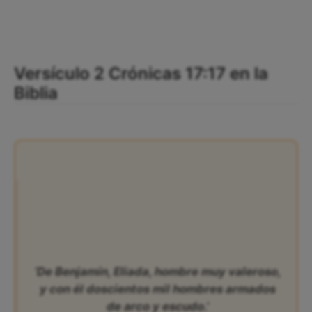
Versículo 2 Crónicas 17:17 en la
Biblia
‘De Benjamín, Eliada, hombre muy valeroso,
y con él doscientos mil hombres armados
de arco y escudo.’