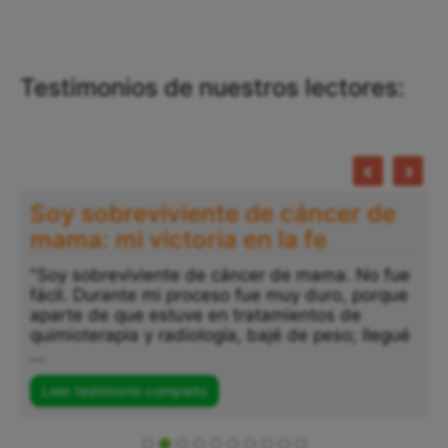
Testimonios de nuestros lectores:
Soy sobreviviente de cáncer de
mama: mi victoria en la fe
"Soy sobreviviente de cáncer de mama. No fue
fácil. Durante mi proceso fue muy duro, porque
aparte de que estuve en tratamientos de
quimioterapia y radiología, bajé de peso; llegué
...
Leer testimonio completo