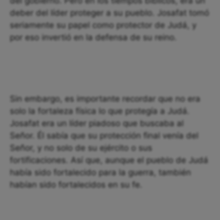
del gobierno. Pero en los tiempos bíblicos, era un
deber del líder proteger a su pueblo. Josafat tomó
seriamente su papel como protector de Judá, y
por eso invertió en la defensa de su reino.
Sin embargo, es importante recordar que no era
solo la fortaleza física lo que protegía a Judá.
Josafat era un líder piadoso que buscaba al
Señor. Él sabía que su protección final venía del
Señor, y no solo de su ejército o sus
fortificaciones. Así que, aunque el pueblo de Judá
había sido fortalecido para la guerra, también
habían sido fortalecidos en su fe.