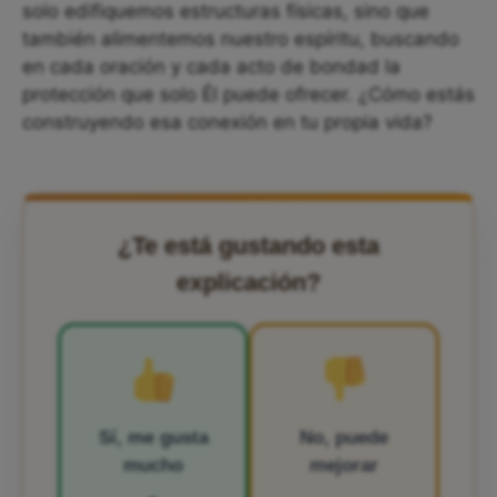
solo edifiquemos estructuras físicas, sino que
también alimentemos nuestro espíritu, buscando
en cada oración y cada acto de bondad la
protección que solo Él puede ofrecer. ¿Cómo estás
construyendo esa conexión en tu propia vida?
¿Te está gustando esta
explicación?
Sí, me gusta
No, puede
mucho
mejorar