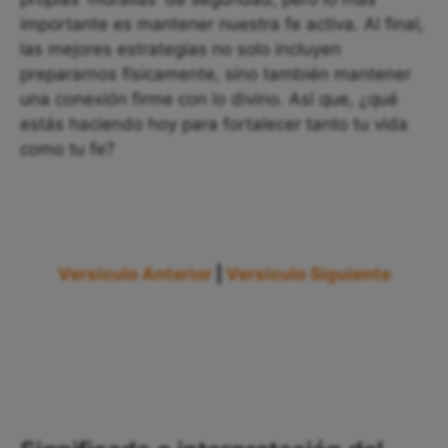
importante es mantener nuestra fe activa. Al final,
las mejores estrategias no solo incluyen
prepararnos físicamente, sino también mantener
una conexión firme con lo divino. Así que, ¿qué
estás haciendo hoy para fortalecer tanto tu vida
como tu fe?
Versículo Anterior
|
Versículo Siguiente