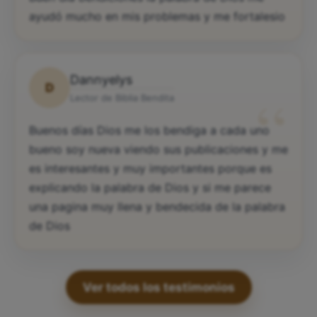
ayudó mucho en mis problemas y me fortalesio
Dannyelys
D
“
Lector de Biblia Bendita
Buenos días Dios me los bendiga a cada uno
bueno soy nueva viendo sus publicaciones y me
es interesantes y muy importantes porque es
explicando la palabra de Dios y si me parece
una pagina muy llena y bendecida de la palabra
de Dios
Ver todos los testimonios