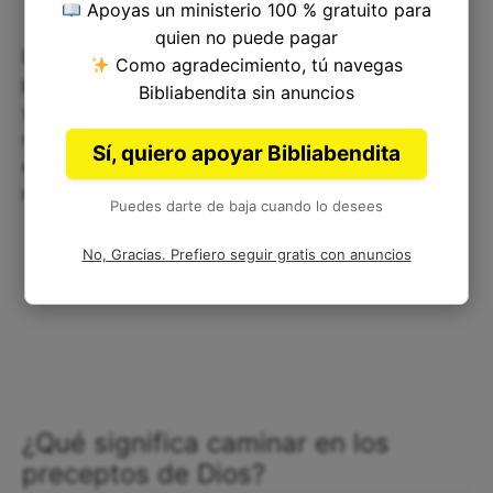
Apoyas un ministerio 100 % gratuito para
quien no puede pagar
Los mandamientos de Dios son importantes
Como agradecimiento, tú navegas
porque nos muestran el camino hacia la salvación
Bibliabendita sin anuncios
y la gracia divina. Al seguirlos, estamos
demostrando nuestra fidelidad y amor hacia Él, y
Sí, quiero apoyar Bibliabendita
esto nos permite recibir Sus bendiciones en
nuestras vidas.
Puedes darte de baja cuando lo desees
No, Gracias. Prefiero seguir gratis con anuncios
¿Qué significa caminar en los
preceptos de Dios?