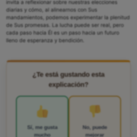
invita a reflexionar sobre nuestras elecciones
diarias y cómo, al alinearnos con Sus
mandamientos, podemos experimentar la plenitud
de Sus promesas. La lucha puede ser real, pero
cada paso hacia Él es un paso hacia un futuro
lleno de esperanza y bendición.
¿Te está gustando esta
explicación?
Sí, me gusta
No, puede
mucho
mejorar