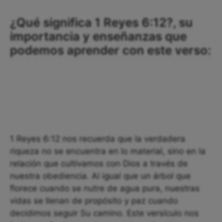
¿Qué significa 1 Reyes 6:12?, su
importancia y enseñanzas que
podemos aprender con este verso:
1 Reyes 6:12 nos recuerda que la verdadera
riqueza no se encuentra en lo material, sino en la
relación que cultivamos con Dios a través de
nuestra obediencia. Al igual que un árbol que
florece cuando se nutre de agua pura, nuestras
vidas se llenan de propósito y paz cuando
decidimos seguir Su camino. Este versículo nos