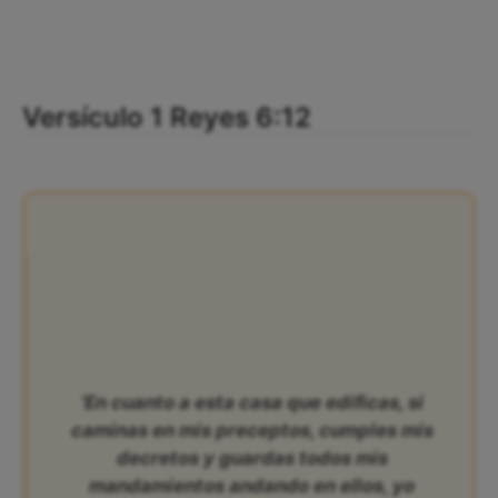
Versículo 1 Reyes 6:12
‘En cuanto a esta casa que edificas, si
caminas en mis preceptos, cumples mis
decretos y guardas todos mis
mandamientos andando en ellos, yo