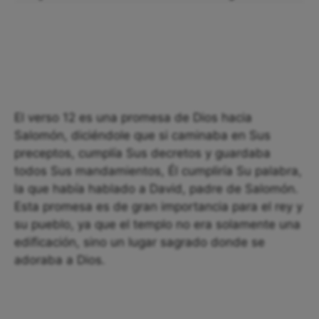
El verso 12 es una promesa de Dios hacia
Salomón, diciéndole que si caminaba en Sus
preceptos, cumplía Sus decretos y guardaba
todos Sus mandamientos, Él cumpliría Su palabra,
la que había hablado a David, padre de Salomón.
Esta promesa es de gran importancia para el rey y
su pueblo, ya que el templo no era solamente una
edificación, sino un lugar sagrado donde se
adoraba a Dios.