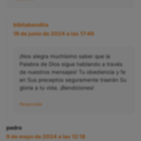
Responder
bibliabendita
18 de junio de 2024 a las 17:46
¡Nos alegra muchísimo saber que la
Palabra de Dios sigue hablando a través
de nuestros mensajes! Tu obediencia y fe
en Sus preceptos seguramente traerán Su
gloria a tu vida. ¡Bendiciones!
Responder
pedro