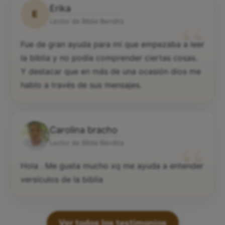
Erika
E
“
Lector de Biblia Bendita
Fue de gran ayuda para mi que empezaba a leer
la biblia y no podía comprender ciertas cosas.
Y destacar que en más de una ocasión dios me
hablo a través de sus mensajes.
Carolina bracho
“
Lector de Biblia Bendita
Hola . Me gusta mucho xq me ayuda a entender
versículos de la biblia