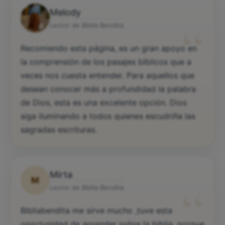
Melody
“
Lector de Biblia Bendita
Recomiendo esta página, es un gran apoyo en
la comprensión de los pasajes bíblicos que a
veces nos cuesta entender. Para aquellos que
desean conocer más a profundidad la palabra
de Dios, esta es una excelente opción. Dios
siga iluminando a todos quienes escudriña las
sagradas escrituras.
Mirta
M
“
Lector de Biblia Bendita
Bibliabendita me sirve mucho ,tuve esta