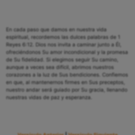
En cada paso que damos en nuestra vida
espiritual, recordemos las dulces palabras de 1
Reyes 6:12. Dios nos invita a caminar junto a Él,
ofreciéndonos Su amor incondicional y la promesa
de Su fidelidad. Si elegimos seguir Su camino,
aunque a veces sea difícil, abrimos nuestros
corazones a la luz de Sus bendiciones. Confiemos
en que, al mantenernos firmes en Sus preceptos,
nuestro andar será guiado por Su gracia, llenando
nuestras vidas de paz y esperanza.