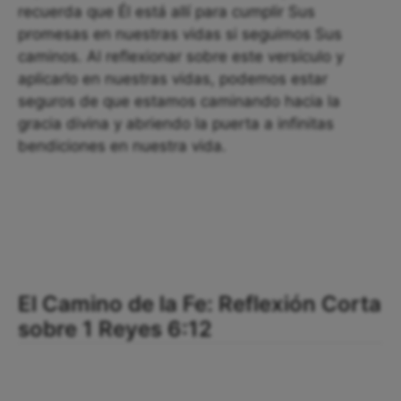
recuerda que Él está allí para cumplir Sus
promesas en nuestras vidas si seguimos Sus
caminos. Al reflexionar sobre este versículo y
aplicarlo en nuestras vidas, podemos estar
seguros de que estamos caminando hacia la
gracia divina y abriendo la puerta a infinitas
bendiciones en nuestra vida.
El Camino de la Fe: Reflexión Corta
sobre 1 Reyes 6:12