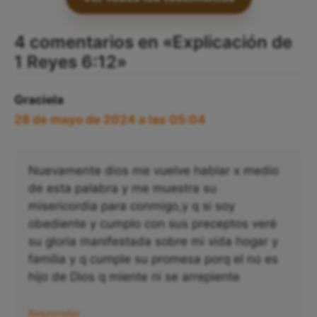
Ver todos los testimonios
4 comentarios en «Explicación de
1 Reyes 6:12»
Graciela
28 de mayo de 2024 a las 05:04
Nuevamente dios me vuelve hablar x medio
de esta palabra y me muestra su
misericordia para conmigo,y q si soy
obediente y cumplo con sus preceptos veré
su gloria manifestada sobre mi vida hogar y
familia y q cumple su promesa porq el no es
hijo de Dios q miente ni se arrepiente