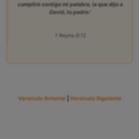
cumpliré contigo mi palabra, la que dije a
David, tu padre:’
1 Reyes 6:12
Versículo Anterior
|
Versículo Siguiente