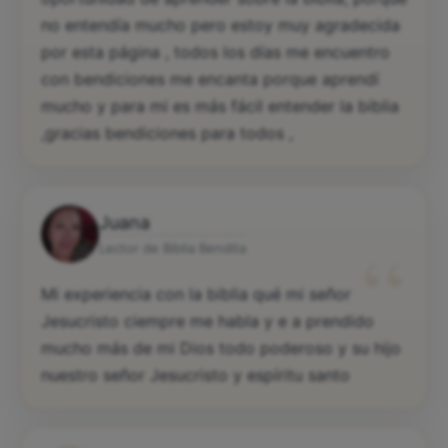
oportunidad de aprender sobre la biblia, porque
no entendía mucho pero estoy muy agradecida
por esta página , todos los días me encuentro
con bendiciones me encanta porque aprendí
mucho y para mi es más fácil entender la biblia
,gracias bendiciones para todos ,
Juana
“
Lector de Biblia Bendita
Mi experiencia con la biblia qué mi señor
Jesucristo ciempre me habla y e a prendido
mucho más de mi Dios todo poderoso y su hijo
nuestro señor Jesucristo y espíritu santo