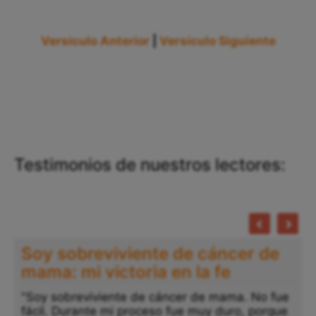
Versículo Anterior
|
Versículo Siguiente
Testimonios de nuestros lectores:
"