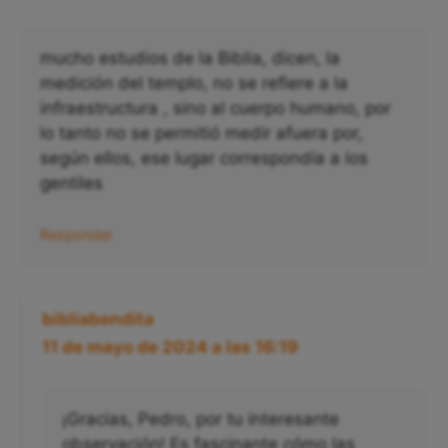
9 de mayo de 2024 a las 12:18
mucho estudios de la Biblia, dicen, la
medición del templo, no se refiere a la
infraestructura , sino al cuerpo humano, por
lo tanto no se permitió medir afuera por,
según ellos, ese lugar correspondía a los
gentiles
Responder
bibliabendita
11 de mayo de 2024 a las 16:19
¡Gracias, Pedro, por tu interesante