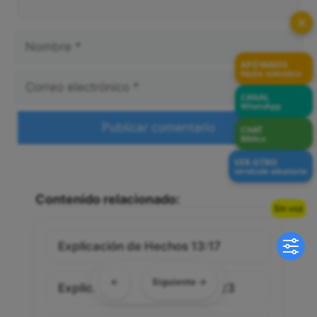
✕
Nombre
APÓYANOS
Hazte miembro
Correo
CANAL
WhatsApp
electrónico
CHAT
Web
Bíblico
VER OTRO
versículo aleatorio
Sin voz
Contenido relacionado:
Explicación de Hechos 13:17
←
Siguiente →
Explicación de Jeremías 30:23