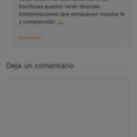
observación! Es fascinante cómo las
Escrituras pueden tener diversas
interpretaciones que enriquecen nuestra fe
y comprensión.
Responder
Deja un comentario
Comentario