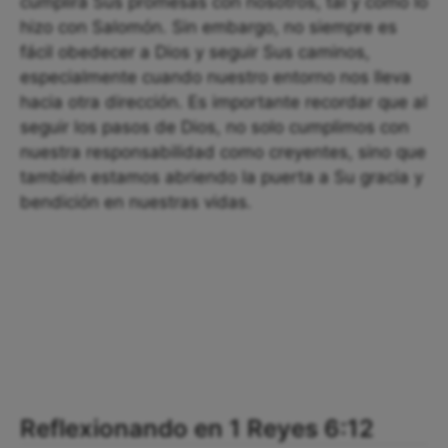
cumplirá Sus promesas con nosotros, tal y como lo
hizo con Salomón. Sin embargo, no siempre es
fácil obedecer a Dios y seguir Sus caminos,
especialmente cuando nuestro entorno nos lleva
hacia otra dirección. Es importante recordar que al
seguir los pasos de Dios, no solo cumplimos con
nuestra responsabilidad como creyentes, sino que
también estamos abriendo la puerta a Su gracia y
bendición en nuestras vidas.
Reflexionando en 1 Reyes 6:12