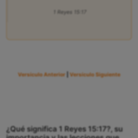
1 Reyes 15:17
Versículo Anterior
|
Versículo Siguiente
¿Qué significa 1 Reyes 15:17?, su
importancia y las lecciones que