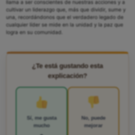
llama a ser conscientes de nuestras acciones y a
cultivar un liderazgo que, más que dividir, sume y
una, recordándonos que el verdadero legado de
cualquier líder se mide en la unidad y la paz que
logra en su comunidad.
¿Te está gustando esta
explicación?
Sí, me gusta
No, puede
mucho
mejorar