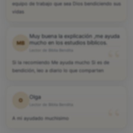
equipo de trabajo que sea Dios bendiciendo sus
vidas
Muy buena la explicación ,me ayuda
“
mucho en los estudios bíblicos.
MB
Lector de Biblia Bendita
Si la recomiendo Me ayuda mucho Si es de
bendición, leo a diario lo que comparten
Olga
O
“
Lector de Biblia Bendita
A mi ayudado muchisimo