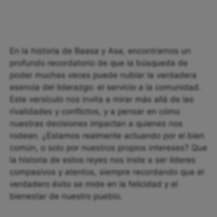
En la historia de Baasa y Asa, encontramos un
profundo recordatorio de que la búsqueda de
poder muchas veces puede nublar la verdadera
esencia del liderazgo: el servicio a la comunidad.
Este versículo nos invita a mirar más allá de las
rivalidades y conflictos, y a pensar en cómo
nuestras decisiones impactan a quienes nos
rodean. ¿Estamos realmente actuando por el bien
común, o solo por nuestros propios intereses? Que
la historia de estos reyes nos inste a ser líderes
compasivos y atentos, siempre recordando que el
verdadero éxito se mide en la felicidad y el
bienestar de nuestro pueblo.