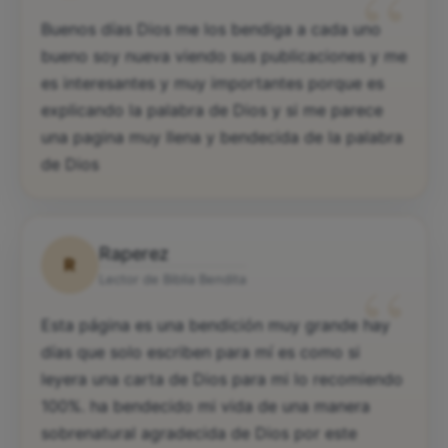
“
Buenos días Dios me los bendiga a cada uno
bueno soy nueva viendo sus publicaciones y me
es interesantes y muy importantes porque es
explicando la palabra de Dios y si me parece
una pagina muy llena y bendecida de la palabra
de Dios
Raperez
R
“
Lector de Biblia Bendita
Esta página es una bendición muy grande hay
días que solo escriben para mí es como si
leyera una carta de Dios para mi lo recomiendo
100%. ha bendecido mi vida de una manera
sobrenatural agradecida de Dios por este