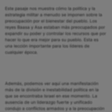
Este pasaje nos muestra cómo la política y la
estrategia militar a menudo se imponen sobre la
preocupación por el bienestar del pueblo. Los
reyes Baasa y Asa estaban más preocupados por
expandir su poder y controlar los recursos que por
hacer lo que era mejor para su pueblo. Esta es
una lección importante para los líderes de
cualquier época.
Además, podemos ver aquí una manifestación
más de la división e inestabilidad política en la
que se encontraba Israel en ese momento. La
ausencia de un liderazgo fuerte y unificado
condujo a conflictos armados y a la preocupación