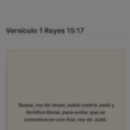
Versículo 1 Reyes 15:17
‘Baasa, rey de Israel, subió contra Judá y
fortificó Ramá, para evitar que se
comunicaran con Asa, rey de Judá.’