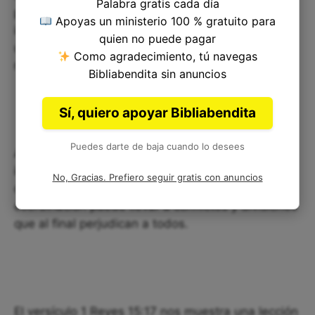
Palabra gratis cada día
preocupación por el bienestar de los demás. Es
Apoyas un ministerio 100 % gratuito para
importante que como individuos y como parte de
quien no puede pagar
una comunidad, trabajemos juntos para construir
Como agradecimiento, tú navegas
relaciones justas y solidarias.
Bibliabendita sin anuncios
Sí, quiero apoyar Bibliabendita
Puedes darte de baja cuando lo desees
Además, podemos reflexionar sobre la
importancia de un liderazgo fuerte y unificado. En
No, Gracias. Prefiero seguir gratis con anuncios
cualquier contexto, la falta de cohesión y
coordinación puede llevar a conflictos y divisiones
que al final perjudican a todos.
El versículo 1 Reyes 15:17 nos muestra una lección