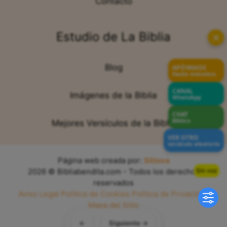
Contacto
Estudio de La Biblia
✕
Blog
APÓYANOS
Hazte miembro
CANAL
Imágenes de la Biblia
WhatsApp
CHAT
Bíblico
Mejores Versículos de la Biblia
VER OTRO
versículo aleatorio
Página web creada por:
Sitiova
Sin voz
2026 © Bibliabendita.com - Todos los derechos
reservados
Aviso Legal
Política de Cookies
Política de Privacidad
Mapa del Sitio
←
Siguiente →