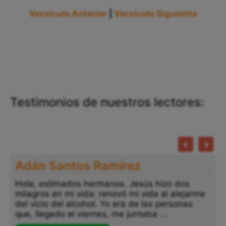
Versículo Anterior
|
Versículo Siguiente
Testimonios de nuestros lectores:
Adán Santos Ramírez
Hola, estimados hermanos. Jesús hizo dos
milagros en mi vida: renovó mi vida al alejarme
del vicio del alcohol. Yo era de las personas
que, llegado el viernes, me juntaba ...