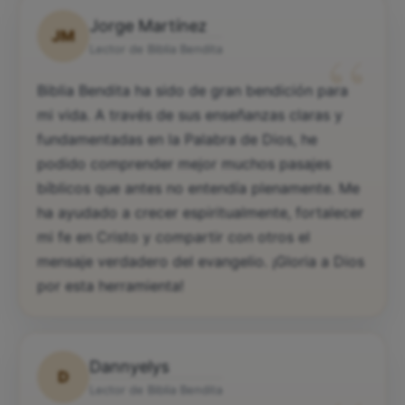
Jorge Martínez
JM
“
Lector de Biblia Bendita
Biblia Bendita ha sido de gran bendición para
mi vida. A través de sus enseñanzas claras y
fundamentadas en la Palabra de Dios, he
podido comprender mejor muchos pasajes
bíblicos que antes no entendía plenamente. Me
ha ayudado a crecer espiritualmente, fortalecer
mi fe en Cristo y compartir con otros el
mensaje verdadero del evangelio. ¡Gloria a Dios
por esta herramienta!
Dannyelys
D
Lector de Biblia Bendita