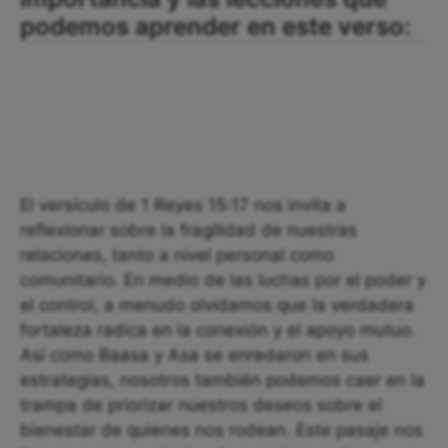
podemos aprender en este verso:
El versículo de 1 Reyes 15:17 nos invita a
reflexionar sobre la fragilidad de nuestras
relaciones, tanto a nivel personal como
comunitario. En medio de las luchas por el poder y
el control, a menudo olvidamos que la verdadera
fortaleza radica en la conexión y el apoyo mutuo.
Así como Baasa y Asa se enredaron en sus
estrategias, nosotros también podemos caer en la
trampa de priorizar nuestros deseos sobre el
bienestar de quienes nos rodean. Este pasaje nos