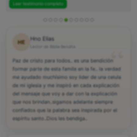
Leer testimonio completo
Hno Elias
HE
“
Lector de Biblia Bendita
Paz de cristo para todos.. es una bendición
formar parte de esta famila en la fe.. la verdad
me ayudado muchísimo soy lider de una celula
de mi iglesia y me inspiró en cada explicación
del mensaje que voy a dar con la explicación
que nos brindan..sigamos adelante siempre
confiados que la palabra sea inspirada por el
espíritu santo..Dios les bendiga..