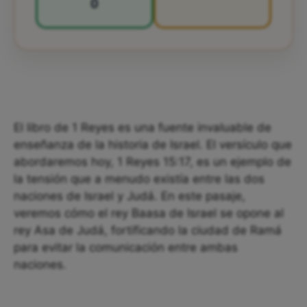
0
El libro de 1 Reyes es una fuente invaluable de
enseñanza de la historia de Israel. El versículo que
abordaremos hoy, 1 Reyes 15:17, es un ejemplo de
la tensión que a menudo existía entre las dos
naciones de Israel y Judá. En este pasaje,
veremos cómo el rey Baasa de Israel se opone al
rey Asa de Judá, fortificando la ciudad de Ramá
para evitar la comunicación entre ambas
naciones.