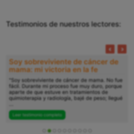
Testimonios de nuestros lectores:
Soy sobreviviente de cáncer de
mama: mi victoria en la fe
"Soy sobreviviente de cáncer de mama. No fue
fácil. Durante mi proceso fue muy duro, porque
"
aparte de que estuve en tratamientos de
a
quimioterapia y radiología, bajé de peso; llegué
p
...
s
..
Leer testimonio completo