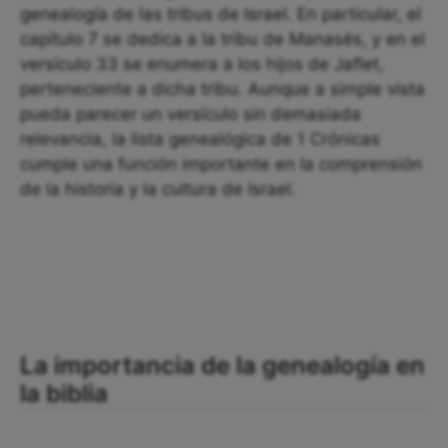
genealogía de las tribus de Israel. En particular, el
capítulo 7 se dedica a la tribu de Manasés, y en el
versículo 33 se enumera a los hijos de Jaflet,
perteneciente a dicha tribu. Aunque a simple vista
pueda parecer un versículo sin demasiada
relevancia, la lista genealógica de 1 Crónicas
cumple una función importante en la comprensión
de la historia y la cultura de Israel.
La importancia de la genealogía en
la biblia