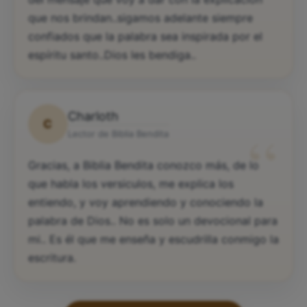
que nos brindan..sigamos adelante siempre
confiados que la palabra sea inspirada por el
espíritu santo..Dios les bendiga..
Charloth
C
“
Lector de Biblia Bendita
Gracias, a Biblia Bendita conozco más, de lo
que habla los versiculos, me explica los
entiendo, y voy aprendiendo y conociendo la
palabra de Dios.. No es solo un devocional para
mi.. Es él que me enseña y escudrilla conmigo la
escritura.