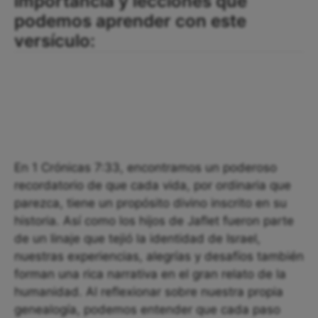
importancia y lecciones que
podemos aprender con este
versículo:
En 1 Crónicas 7:33, encontramos un poderoso
recordatorio de que cada vida, por ordinaria que
parezca, tiene un propósito divino inscrito en su
historia. Así como los hijos de Jaflet fueron parte
de un linaje que tejió la identidad de Israel,
nuestras experiencias, alegrías y desafíos también
forman una rica narrativa en el gran relato de la
humanidad. Al reflexionar sobre nuestra propia
genealogía, podemos entender que cada paso