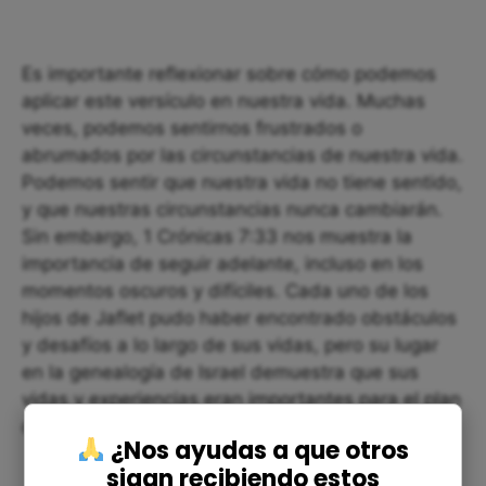
Es importante reflexionar sobre cómo podemos
aplicar este versículo en nuestra vida. Muchas
veces, podemos sentirnos frustrados o
abrumados por las circunstancias de nuestra vida.
Podemos sentir que nuestra vida no tiene sentido,
y que nuestras circunstancias nunca cambiarán.
Sin embargo, 1 Crónicas 7:33 nos muestra la
importancia de seguir adelante, incluso en los
momentos oscuros y difíciles. Cada uno de los
hijos de Jaflet pudo haber encontrado obstáculos
y desafíos a lo largo de sus vidas, pero su lugar
en la genealogía de Israel demuestra que sus
vidas y experiencias eran importantes para el plan
de Dios.
¿Nos ayudas a que otros
sigan recibiendo estos