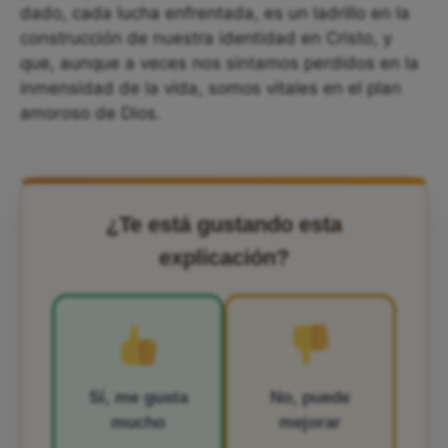
dado, cada lucha enfrentada, es un ladrillo en la
construcción de nuestra identidad en Cristo, y
que, aunque a veces nos sintamos perdidos en la
inmensidad de la vida, somos vitales en el plan
amoroso de Dios.
¿Te está gustando esta
explicación?
Sí, me gusta
No, puede
mucho
mejorar