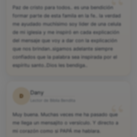
“
Paz de cristo para todos.. es una bendición
formar parte de esta famila en la fe.. la verdad
me ayudado muchísimo soy lider de una celula
de mi iglesia y me inspiró en cada explicación
del mensaje que voy a dar con la explicación
que nos brindan..sigamos adelante siempre
confiados que la palabra sea inspirada por el
espíritu santo..Dios les bendiga..
Dany
D
“
Lector de Biblia Bendita
Muy buena. Muchas veces me ha pasado que
me llega un mensajito o versículo. Y directo a
mi corazón como si PAPÁ me hablara.