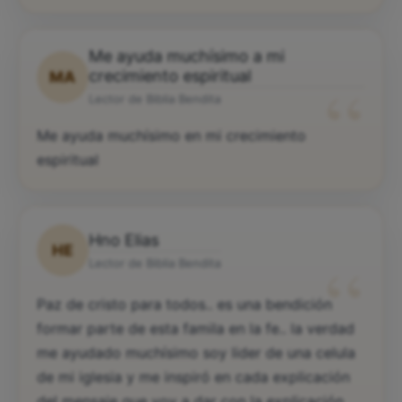
Me ayuda muchísimo a mi
“
crecimiento espiritual
MA
Lector de Biblia Bendita
Me ayuda muchísimo en mi crecimiento
espiritual
Hno Elias
HE
“
Lector de Biblia Bendita
Paz de cristo para todos.. es una bendición
formar parte de esta famila en la fe.. la verdad
me ayudado muchísimo soy lider de una celula
de mi iglesia y me inspiró en cada explicación
del mensaje que voy a dar con la explicación