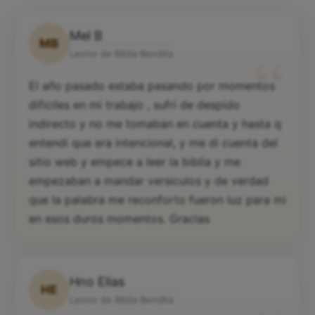
Mel B
MB
“
Lector de Biblia Bendita
El año pasado estaba pasando por momentos
dificiles en mi trabajo , sufri de despido
indirecto y no me tomaban en cuenta y hasta q
entendi que era intencional, y me di cuenta del
sitio web y empece a leer la biblia y me
empezaban a mandar versiculos y de verdad
que la palabra me reconforto fueron luz para mi
en esos duros momentos. Gracias
Hno Elias
HE
Lector de Biblia Bendita