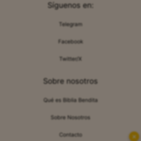
Síguenos en:
Telegram
Facebook
Twitter/X
Sobre nosotros
Qué es Biblia Bendita
Sobre Nosotros
Contacto
✕