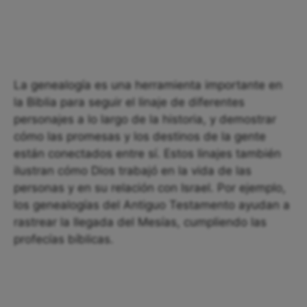
La genealogía es una herramienta importante en
la Biblia para seguir el linaje de diferentes
personajes a lo largo de la historia, y demostrar
cómo las promesas y los destinos de la gente
están conectados entre sí. Estos linajes también
ilustran cómo Dios trabajó en la vida de las
personas y en su relación con Israel. Por ejemplo,
los genealogías del Antiguo Testamento ayudan a
rastrear la llegada del Mesías, cumpliendo las
profecías bíblicas.