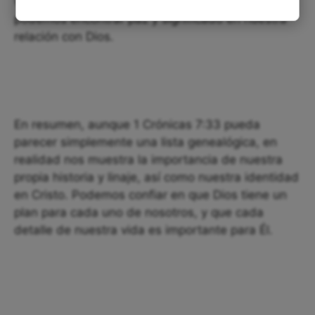
venimos o qué experiencias hayamos tenido,
podemos encontrar paz y significado en nuestra
relación con Dios.
En resumen, aunque 1 Crónicas 7:33 pueda
parecer simplemente una lista genealógica, en
realidad nos muestra la importancia de nuestra
propia historia y linaje, así como nuestra identidad
en Cristo. Podemos confiar en que Dios tiene un
plan para cada uno de nosotros, y que cada
detalle de nuestra vida es importante para Él.