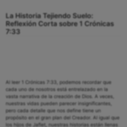
La Historia Tejiendo Suelo:
Reflexión Corta sobre 1 Crónicas
7:33
Al leer 1 Crónicas 7:33, podemos recordar que
cada uno de nosotros está entrelazado en la
vasta narrativa de la creación de Dios. A veces,
nuestras vidas pueden parecer insignificantes,
pero cada detalle que nos define tiene un
propósito en el gran plan del Creador. Al igual que
los hijos de Jaflet, nuestras historias están llenas