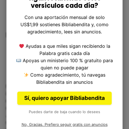
versículos cada día?
Con una aportación mensual de solo
US$1,99 sostienes Bibliabendita y, como
agradecimiento, lees sin anuncios.
Nuestra identidad en Cristo
Ayudas a que miles sigan recibiendo la
Palabra gratis cada día
Apoyas un ministerio 100 % gratuito para
quien no puede pagar
Como agradecimiento, tú navegas
Bibliabendita sin anuncios
Finalmente, debemos recordar que nuestra
identidad verdadera y eterna no está basada en
Sí, quiero apoyar Bibliabendita
nuestra genealogía terrenal, sino en nuestra
relación con Cristo. A través de nuestra fe en
Puedes darte de baja cuando lo desees
Jesús, somos adoptados como hijos de Dios, y
nuestra identidad es en Él. No importa de dónde
No, Gracias. Prefiero seguir gratis con anuncios