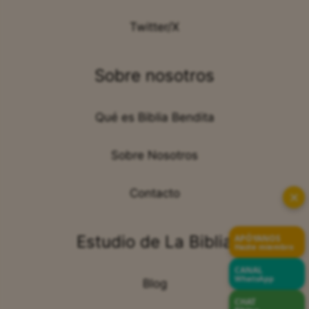
Facebook
Twitter/X
Sobre nosotros
Qué es Biblia Bendita
Sobre Nosotros
✕
Contacto
APÓYANOS
Hazte miembro
Estudio de La Biblia
CANAL
WhatsApp
Blog
CHAT