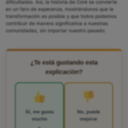
dificultades. Así, la historia de Coré se convierte
en un faro de esperanza, mostrándonos que la
transformación es posible y que todos podemos
contribuir de manera significativa a nuestras
comunidades, sin importar nuestro pasado.
¿Te está gustando esta
explicación?
Sí, me gusta
No, puede
mucho
mejorar