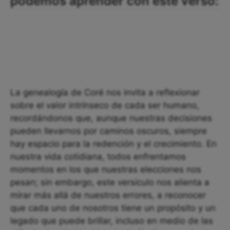
podemos aprender con este verso:
La genealogía de Coré nos invita a reflexionar
sobre el valor intrínseco de cada ser humano,
recordándonos que, aunque nuestras decisiones
pueden llevarnos por caminos oscuros, siempre
hay espacio para la redención y el crecimiento. En
nuestra vida cotidiana, todos enfrentamos
momentos en los que nuestras elecciones nos
pesan; sin embargo, este versículo nos alienta a
mirar más allá de nuestros errores, a reconocer
que cada uno de nosotros tiene un propósito y un
legado que puede brillar, incluso en medio de las