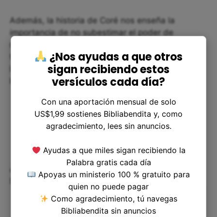
Además, la historia de Coré nos enseña la
importancia de no subestimar el poder de
nuestras decisiones. Una mala decisión puede
¿Nos ayudas a que otros
tener consecuencias graves, pero siempre existe
sigan recibiendo estos
la oportunidad de enmendar nuestros errores y
versículos cada día?
buscar la reconciliación.
Con una aportación mensual de solo
US$1,99 sostienes Bibliabendita y, como
agradecimiento, lees sin anuncios.
Ayudas a que miles sigan recibiendo la
Palabra gratis cada día
¿Cómo podemos aplicar esto en
Apoyas un ministerio 100 % gratuito para
nuestra vida?
quien no puede pagar
Como agradecimiento, tú navegas
Bibliabendita sin anuncios