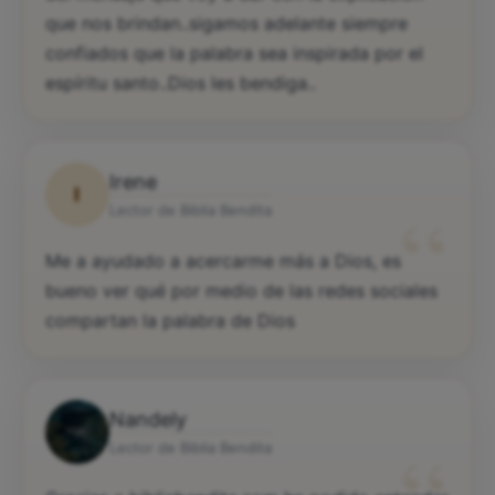
del mensaje que voy a dar con la explicación
que nos brindan..sigamos adelante siempre
confiados que la palabra sea inspirada por el
espíritu santo..Dios les bendiga..
Irene
I
“
Lector de Biblia Bendita
Me a ayudado a acercarme más a Dios, es
bueno ver qué por medio de las redes sociales
compartan la palabra de Dios
Nandely
Lector de Biblia Bendita