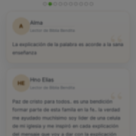
Alma
A
“
Lector de Biblia Bendita
La explicación de la palabra es acorde a la sana
enseñanza
Hno Elias
HE
“
Lector de Biblia Bendita
Paz de cristo para todos.. es una bendición
formar parte de esta famila en la fe.. la verdad
me ayudado muchísimo soy lider de una celula
de mi iglesia y me inspiró en cada explicación