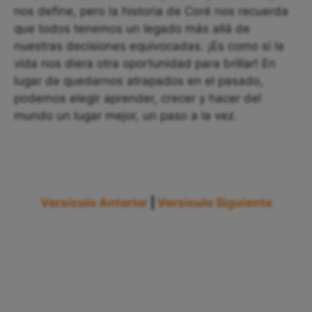
nos define, pero la historia de Coré nos recuerda
que todos tenemos un legado más allá de
nuestras decisiones equivocadas. ¡Es como si la
vida nos diera otra oportunidad para brillar! En
lugar de quedarnos atrapados en el pasado,
podemos elegir aprender, crecer y hacer del
mundo un lugar mejor, un paso a la vez.
Versículo Anterior
|
Versículo Siguiente