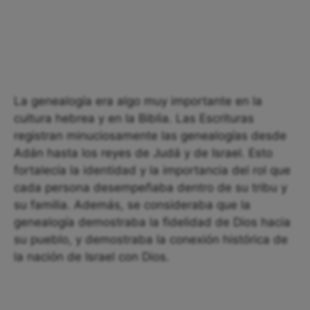
La genealogía era algo muy importante en la
cultura hebrea y en la Biblia. Las Escrituras
registran minuciosamente las genealogías desde
Adán hasta los reyes de Judá y de Israel. Esto
fortalecía la identidad y la importancia del rol que
cada persona desempeñaba dentro de su tribu y
su familia. Además, se consideraba que la
genealogía demostraba la fidelidad de Dios hacia
su pueblo, y demostraba la conexión histórica de
la nación de Israel con Dios.