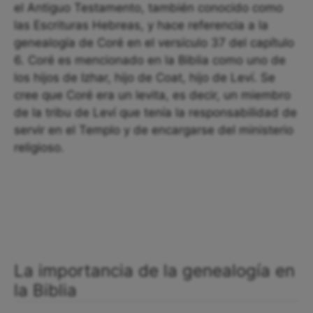
el Antiguo Testamento, también conocido como
las Escrituras Hebreas, y hace referencia a la
genealogía de Coré en el versículo 37 del capítulo
6. Coré es mencionado en la Biblia como uno de
los hijos de Izhar, hijo de Coat, hijo de Leví. Se
cree que Coré era un levita, es decir, un miembro
de la tribu de Leví que tenía la responsabilidad de
servir en el Templo y de encargarse del ministerio
religioso.
La importancia de la genealogía en
la Biblia