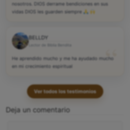
dedicación y ayuda para cada unos de
nosotros. DIOS derrame bendiciones en sus
vidas DIOS les guarden siempre
BELLDY
“
Lector de Biblia Bendita
He aprendido mucho y me ha ayudado mucho
en mi crecimiento espiritual
Ver todos los testimonios
Deja un comentario