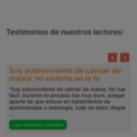
Testimonios de nuestros lectores:
Testimonio Vanessa: Después de
años luchando contra mis
adicciones: Dios me salvó
"Después de años luchando contra mis
adicciones, y cuando ya creía que todo estaba
perdido, Dios, con su misericordia y amor, me
sostuvo en sus manos. Me dio paz, tranquilidad
...
Leer testimonio completo