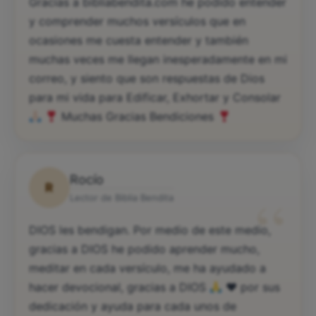
“
Gracias a bibliabendita.com he podido entender
y comprender muchos versículos que en
ocasiones me cuesta entender y también
muchas veces me llegan inesperadamente en mi
correo, y siento que son respuestas de Dios
para mi vida para Edificar, Exhortar y Consolar
Muchas Gracias Bendiciones
Rocío
R
“
Lector de Biblia Bendita
DIOS les bendigan. Por medio de este medio,
gracias a DIOS he podido aprender mucho,
meditar en cada versículo, me ha ayudado a
hacer devocional, gracias a DIOS
♥️
por sus