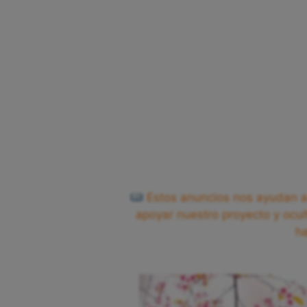
Estos anuncios nos ayudan a 
apoyar nuestro proyecto y ocul
h