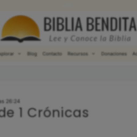
WhatsApp
Facebook
X
xplorar
Blog
Contacto
Recursos
Donaciones
A
as 26:24
de 1 Crónicas