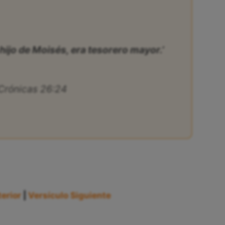
hijo de Moisés, era tesorero mayor.’
 Crónicas 26:24
erior
|
Versículo Siguiente