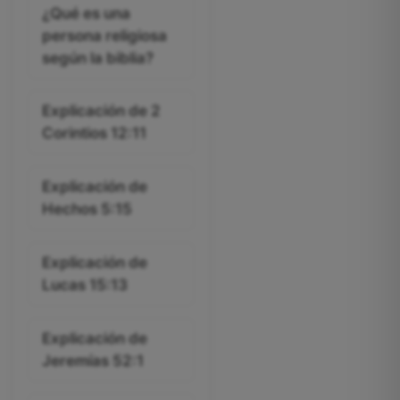
¿Qué es una
persona religiosa
según la biblia?
Explicación de 2
Corintios 12:11
Explicación de
Hechos 5:15
Explicación de
Lucas 15:13
Explicación de
Jeremías 52:1