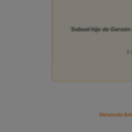
‘Sebuel hijo de Gersón 
1
Versículo Ant