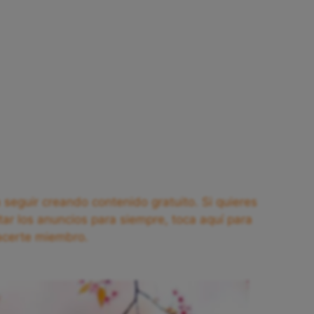
seguir creando contenido gratuito. Si quieres
tar los anuncios para siempre, toca aquí para
acerte miembro.