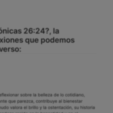
ónicas 26:24?, la
lexiones que podemos
verso:
eflexionar sobre la belleza de lo cotidiano,
ante que parezca, contribuye al bienestar
o valora el brillo y la ostentación, su historia