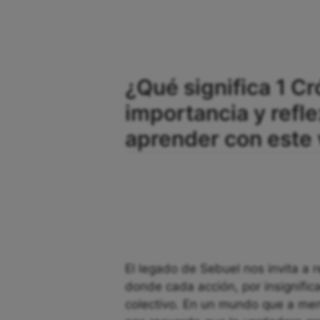
¿Qué significa 1 Cr
importancia y ref
aprender con este 
El legado de Sebuel nos invita a r
donde cada acción, por insignific
colectivo. En un mundo que a menud