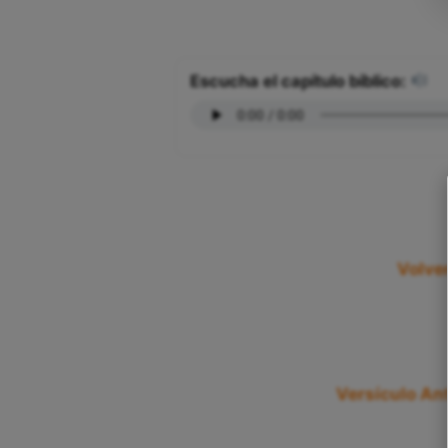
Escucha el capítulo bíblico:
Volver
Versículo Ant