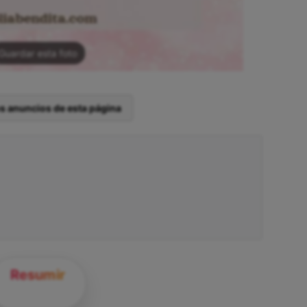
Guardar esta foto
os anuncios de esta página
Resumir