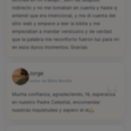
indirecto y no me tomaban en cuenta y hasta q
entendi que era intencional, y me di cuenta del
sitio web y empece a leer la biblia y me
empezaban a mandar versiculos y de verdad
que la palabra me reconforto fueron luz para mi
en esos duros momentos. Gracias
Jorge
“
Lector de Biblia Bendita
Mucha confianza, agradeciendo, fé, esperanza
en nuestro Padre Celestial, encomendar
nuestras inquietudes y espero el el