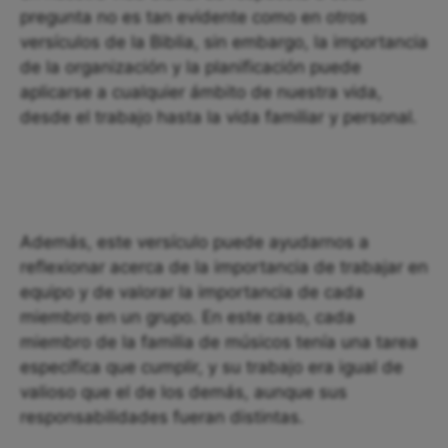
pregunta no es tan evidente como en otros
versículos de la Biblia, sin embargo, la importancia
de la organización y la planificación puede
aplicarse a cualquier ámbito de nuestra vida,
desde el trabajo hasta la vida familiar y personal.
Además, este versículo puede ayudarnos a
reflexionar acerca de la importancia de trabajar en
equipo y de valorar la importancia de cada
miembro en un grupo. En este caso, cada
miembro de la familia de músicos tenía una tarea
específica que cumplir, y su trabajo era igual de
valioso que el de los demás, aunque sus
responsabilidades fueran distintas.