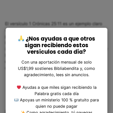
El versículo 1 Crónicas 25:11 es un ejemplo claro
de la importancia de la organización y la
planificación en el servicio a Dios, así como la
¿Nos ayudas a que otros
importancia de valorar y trabajar en equipo. Es
sigan recibiendo estos
importante reflexionar acerca de estos principios y
versículos cada día?
buscar aplicarlos en nuestra vida diaria, no solo
en el ámbito religioso, sino en cualquier actividad
Con una aportación mensual de solo
que realicemos.
US$1,99 sostienes Bibliabendita y, como
agradecimiento, lees sin anuncios.
Ayudas a que miles sigan recibiendo la
Palabra gratis cada día
Apoyas un ministerio 100 % gratuito para
quien no puede pagar
Reflexión Corta: La Música del
Como agradecimiento, tú navegas