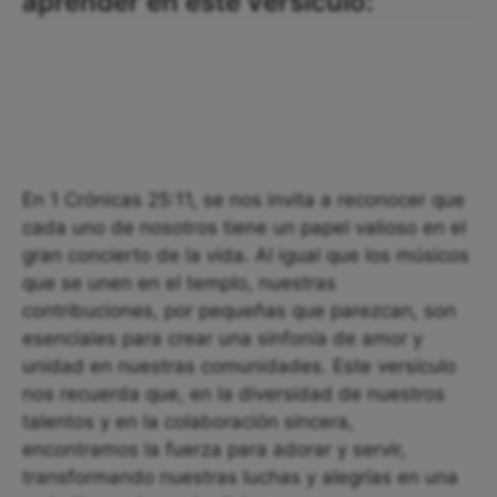
aprender en este versículo:
En 1 Crónicas 25:11, se nos invita a reconocer que
cada uno de nosotros tiene un papel valioso en el
gran concierto de la vida. Al igual que los músicos
que se unen en el templo, nuestras
contribuciones, por pequeñas que parezcan, son
esenciales para crear una sinfonía de amor y
unidad en nuestras comunidades. Este versículo
nos recuerda que, en la diversidad de nuestros
talentos y en la colaboración sincera,
encontramos la fuerza para adorar y servir,
transformando nuestras luchas y alegrías en una