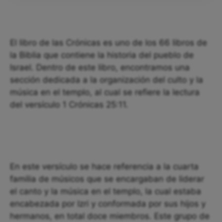
El libro de las Crónicas es uno de los 66 libros de
la Biblia que contiene la historia del pueblo de
Israel. Dentro de este libro, encontramos una
sección dedicada a la organización del culto y la
música en el templo, al cual se refiere la lectura
del versículo 1 Crónicas 25:11.
En este versículo se hace referencia a la cuarta
familia de músicos que se encargaban de liderar
el canto y la música en el templo, la cual estaba
encabezada por Izri y conformada por sus hijos y
hermanos, en total doce miembros. Este grupo de