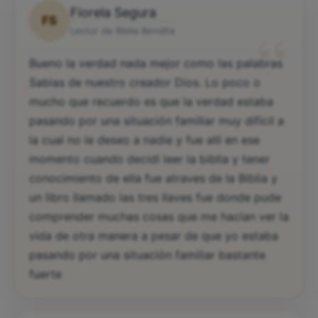
Fiorela Segura
FS
“
Lector de Biblia Bendita
Bueno la verdad nada mejor como las palabras
Sabias de nuestro creador Dios. Lo poco o
mucho que recuerdo es que la verdad estaba
pasando por una situación familiar muy difícil a
la cual no le deseo a nadie y fue allí en ese
momento cuando decidí leer la biblia y tener
conocimiento de ella fue atraves de la Biblia y
un libro llamado las tres llaves fue donde pude
comprender muchas cosas que me hacían ver la
vida de otra manera a pesar de que yo estaba
pasando por una situación familiar bastante
fuerte