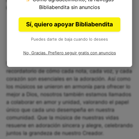
Corazón
Bibliabendita sin anuncios
Sí, quiero apoyar Bibliabendita
Puedes darte de baja cuando lo desees
No, Gracias. Prefiero seguir gratis con anuncios
En 1 Crónicas 25:11, encontramos un hermoso
recordatorio de cómo cada nota, cada voz, y cada
corazón son esenciales en la adoración. Así como
los músicos se unieron en armonía para ofrecer lo
mejor a Dios, nosotros también estamos llamados
a colaborar en amor y unidad, valorando el papel
único que cada uno desempeña en nuestra
comunidad. Que la música de nuestras vidas
resuene en adoración sincera y alegre, celebrando
juntos la grandeza de nuestro Creador.