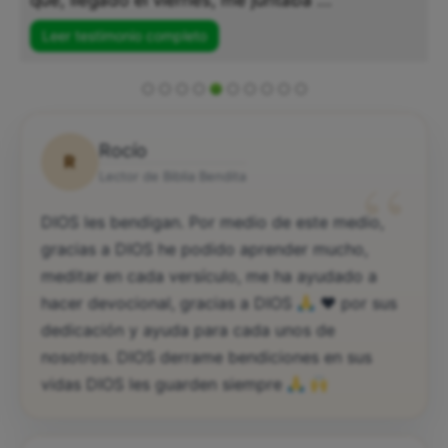
que, llegado el viernes, me juntaba ...
Leer testimonio completo
Rocío
R
“
Lector de Biblia Bendita
DIOS les bendigan. Por medio de este medio,
gracias a DIOS he podido aprender mucho,
meditar en cada versículo, me ha ayudado a
hacer devocional, gracias a DIOS
♥️
por sus
dedicación y ayuda para cada unos de
nosotros. DIOS derrame bendiciones en sus
vidas DIOS les guarden siempre