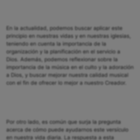
En la actualidad, podemos buscar aplicar este
principio en nuestras vidas y en nuestras iglesias,
teniendo en cuenta la importancia de la
organización y la planificación en el servicio a
Dios. Además, podemos reflexionar sobre la
importancia de la música en el culto y la adoración
a Dios, y buscar mejorar nuestra calidad musical
con el fin de ofrecer lo mejor a nuestro Creador.
Por otro lado, es común que surja la pregunta
acerca de cómo puede ayudarnos este versículo
en nuestra vida diaria. La respuesta a esta