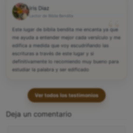
Iris Diaz
“
Lector de Biblia Bendita
Este lugar de biblia bendita me encanta ya que
me ayuda a entender mejor cada versículo y me
edifica a medida que voy escudriñando las
escrituras a través de este lugar y si
definitivamente lo recomiendo muy bueno para
estudiar la palabra y ser edificado
Ver todos los testimonios
Deja un comentario
Comentario