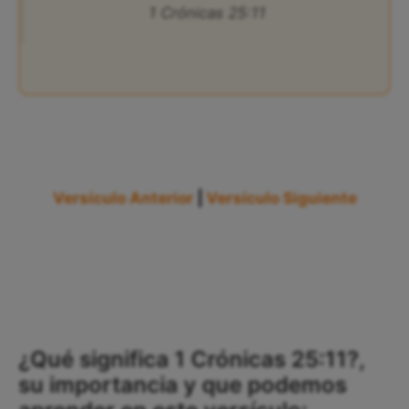
1 Crónicas 25:11
Versículo Anterior
|
Versículo Siguiente
¿Qué significa 1 Crónicas 25:11?,
su importancia y que podemos