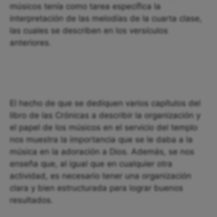
músicos tenía como tarea específica la
interpretación de las melodías de la cuarta clase,
las cuales se describen en los versículos
anteriores.
El hecho de que se dediquen varios capítulos del
libro de las Crónicas a describir la organización y
el papel de los músicos en el servicio del templo
nos muestra la importancia que se le daba a la
música en la adoración a Dios. Además, se nos
enseña que, al igual que en cualquier otra
actividad, es necesario tener una organización
clara y bien estructurada para lograr buenos
resultados.