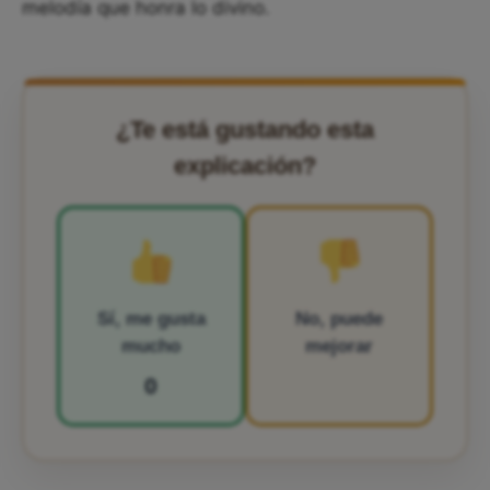
melodía que honra lo divino.
¿Te está gustando esta
explicación?
Sí, me gusta
No, puede
mucho
mejorar
0