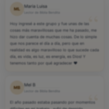
Maria Luisa
ML
“
Lector de Biblia Bendita
Hoy ingresé a este grupo y fue unas de las
cosas más maravillosas que me ha pasado, me
hizo dar cuenta de muchas cosas. De lo simple
que nos parece el día a día, pero que en
realidad es algo maravilloso lo que sucede cada
día, es vida, es luz, es energía, es Dios! Y
tenemos tanto por qué agradecer ♥️
Mel B
MB
“
Lector de Biblia Bendita
El año pasado estaba pasando por momentos
dificiles en mi trabajo , sufri de despido