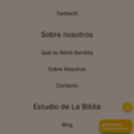
Twitter/X
Sobre nosotros
Qué es Biblia Bendita
Sobre Nosotros
Contacto
Estudio de La Biblia
✕
Blog
APÓYANOS
Hazte miembro