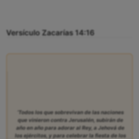
Versículo Zacarías 14:16
‘Todos los que sobrevivan de las naciones
que vinieron contra Jerusalén, subirán de
año en año para adorar al Rey, a Jehová de
los ejércitos, y para celebrar la fiesta de los