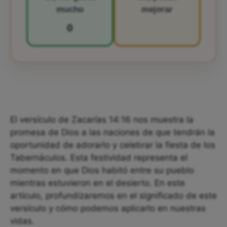
mucho
mejorar
0
El versículo de Zacarías 14:16 nos muestra la
promesa de Dios a las naciones de que tendrán la
oportunidad de adorarlo y celebrar la fiesta de los
Tabernáculos. Esta festividad representa el
momento en que Dios habitó entre su pueblo
mientras estuvieron en el desierto. En este
artículo, profundizaremos en el significado de este
versículo y cómo podemos aplicarlo en nuestras
vidas.