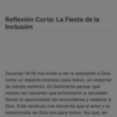
Reflexión Corta: La Fiesta de la
Inclusión
Zacarías 14:16 nos invita a ver la adoración a Dios
como un espacio inclusivo para todos, sin importar
de dónde venimos. Es fascinante pensar que
incluso las naciones que enfrentaron a Jerusalén
tienen la oportunidad de reconciliarse y celebrar a
Dios. Este versículo nos recuerda que el amor y la
misericordia de Dios son para todos. Así que, en