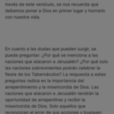
través de este versículo, se nos recuerda que
debemos poner a Dios en primer lugar y honrarlo
con nuestra vida.
En cuanto a las dudas que pueden surgir, se
puede preguntar: ¿Por qué se menciona a las
naciones que atacaron a Jerusalén? ¿Por qué solo
las naciones sobrevivientes podrán celebrar la
fiesta de los Tabernáculos? La respuesta a estas
preguntas radica en la importancia del
arrepentimiento y la misericordia de Dios. Las
naciones que atacaron a Jerusalén tendrán la
oportunidad de arrepentirse y recibir la
misericordia de Dios. Solo aquellos que
reconozcan el error de sus acciones y busquen