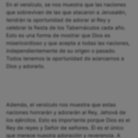
En el versículo, se nos muestra que las naciones
que sobrevivan de las que atacaron a Jerusalén,
tendrán la oportunidad de adorar al Rey y
celebrar la fiesta de los Tabernáculos cada año.
Esto es una forma de mostrar que Dios es
misericordioso y que acepta a todas las naciones,
independientemente de su origen o pasado.
Todos tenemos la oportunidad de acercarnos a
Dios y adorarlo.
Además, el versículo nos muestra que estas
naciones honrarán y adorarán al Rey, Jehová de
los ejércitos. Esto es importante porque Dios es el
Rey de reyes y Señor de señores. Él es el único
que merece nuestra adoración y reverencia. A