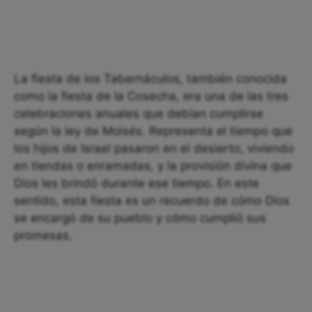
La fiesta de los Tabernáculos, también conocida
como la fiesta de la Cosecha, era una de las tres
celebraciones anuales que debían cumplirse
según la ley de Moisés. Representa el tiempo que
los hijos de Israel pasaron en el desierto, viviendo
en tiendas o enramadas, y la provisión divina que
Dios les brindó durante ese tiempo. En este
sentido, esta fiesta es un recuerdo de cómo Dios
se encargó de su pueblo y cómo cumplió sus
promesas.