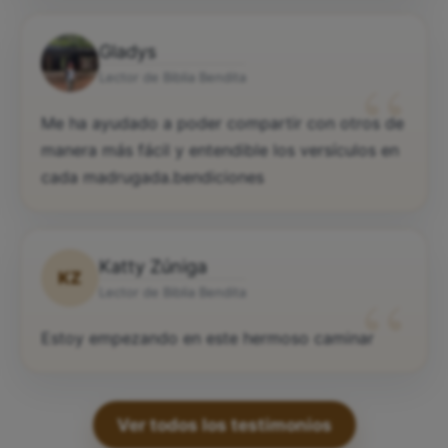
Gladys
“
Lector de Biblia Bendita
Me ha ayudado a poder compartir con otros de
manera más fácil y entendible los versículos en
cada madrugada.bendiciones
Katty Zúniga
KZ
“
Lector de Biblia Bendita
Estoy empezando en este hermoso caminar
Ver todos los testimonios