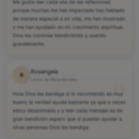
“
Me gusta leer cada una de las reflexiones
porque muchas me han impactado han hablado
de manera especial a mi vida, me han mostrado
y me han ayudado en mi crecimiento espiritual.
Dios les continúe bendiciendo y usando
grandemente.
Rosangela
R
“
Lector de Biblia Bendita
Hola Dios les bendiga si lo recomiendo es muy
bueno la verdad ayuda bastante ya que a veces
estoy desanimada y y leer cada mensaje es de
gran bendición espero que si puedan ayudar a
otras personas Dios les bendiga