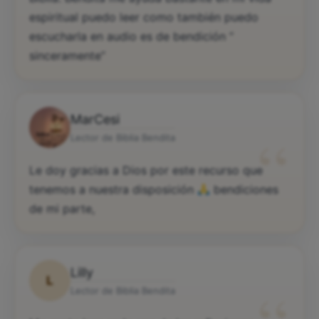
espiritual puedo leer como también puedo
escucharla en audio es de bendición “
sinceramente”
MarCesi
“
Lector de Biblia Bendita
Le doy gracias a Dios por este recurso que
tenemos a nuestra disposición
bendiciones
de mi parte,
Lilly
L
Lector de Biblia Bendita