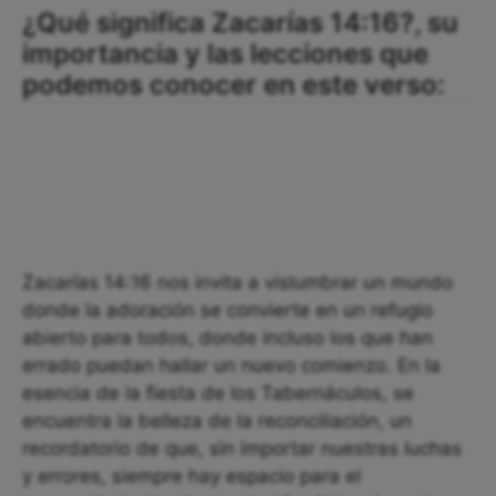
¿Qué significa Zacarías 14:16?, su
importancia y las lecciones que
podemos conocer en este verso:
Zacarías 14:16 nos invita a vislumbrar un mundo
donde la adoración se convierte en un refugio
abierto para todos, donde incluso los que han
errado puedan hallar un nuevo comienzo. En la
esencia de la fiesta de los Tabernáculos, se
encuentra la belleza de la reconciliación, un
recordatorio de que, sin importar nuestras luchas
y errores, siempre hay espacio para el