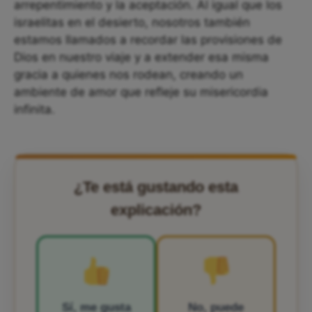
arrepentimiento y la aceptación. Al igual que los
israelitas en el desierto, nosotros también
estamos llamados a recordar las provisiones de
Dios en nuestro viaje y a extender esa misma
gracia a quienes nos rodean, creando un
ambiente de amor que refleje su misericordia
infinita.
¿Te está gustando esta
explicación?
Sí, me gusta
No, puede