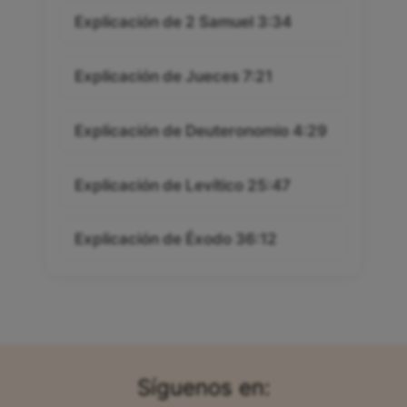
Explicación de 2 Samuel 3:34
Explicación de Jueces 7:21
Explicación de Deuteronomio 4:29
Explicación de Levítico 25:47
Explicación de Éxodo 36:12
Síguenos en: