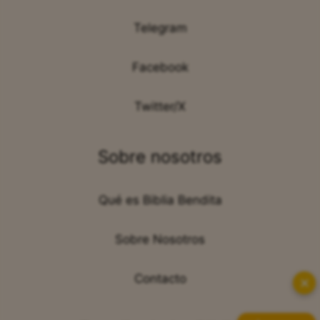
Telegram
Facebook
Twitter/X
Sobre nosotros
Qué es Biblia Bendita
Sobre Nosotros
Contacto
✕