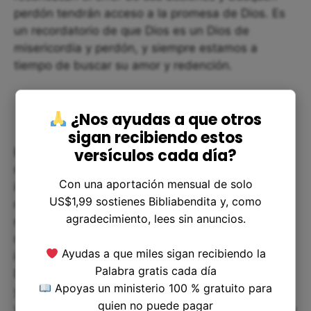
perdón tendrán acceso a la promesa de Dios. Es
un recordatorio de que Dios es un Dios de
misericordia y perdón, y siempre estamos a
tiempo de buscar su amor y redención.
¿Nos ayudas a que otros
sigan recibiendo estos
versículos cada día?
En cuanto a la aplicación de este versículo en
nuestras vidas, podemos reflexionar sobre la
Con una aportación mensual de solo
importancia de honrar a Dios y ponerlo primero en
US$1,99 sostienes Bibliabendita y, como
nuestras vidas. La fiesta de los Tabernáculos
agradecimiento, lees sin anuncios.
representa la importancia de recordar cómo Dios
nos provee y nos cuida. Nos ayuda a recordar la
Ayudas a que miles sigan recibiendo la
importancia del agradecimiento y la confianza en
Palabra gratis cada día
Dios. Debemos buscar tiempo para adorar a Dios
Apoyas un ministerio 100 % gratuito para
y reconocer su provisión y cuidado en nuestras
quien no puede pagar
vidas. También debemos estar abiertos a recibir a