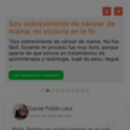
Soy sobreviviente de cáncer de
mama: mi victoria en la fe
"Soy sobreviviente de cáncer de mama. No fue
fácil. Durante mi proceso fue muy duro, porque
aparte de que estuve en tratamientos de
quimioterapia y radiología, bajé de peso; llegué
...
Leer testimonio completo
Daniel Pulido Lara
“
Lector de Biblia Bendita
Biblia. Bendita me ayuda bastante en mi vida