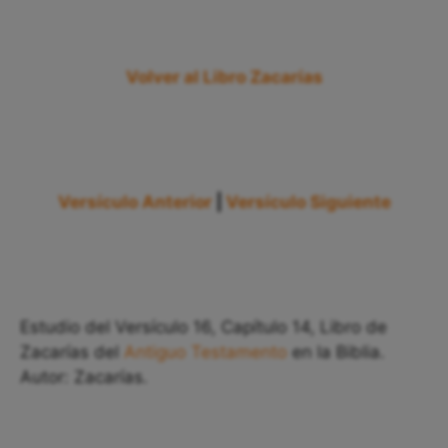
Volver al Libro Zacarías
Versículo Anterior
|
Versículo Siguiente
Estudio del Versículo 16, Capítulo 14, Libro de
Zacarías del
Antiguo Testamento
en la Biblia.
Autor: Zacarías.