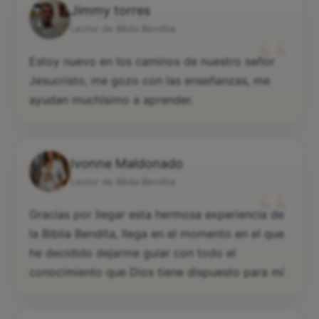
Jimmy torres
“
Lector de Biblia Bendita
Estoy nuevo en los caminos de nuestro señor
Jesucristo, me gozo con las enseñanzas, me
ayudan muchísimo a aprender.
Ivonne Maldonado
“
Lector de Biblia Bendita
Gracias por llegar esta hermosa experiencia de
la Biblia Bendita, llega en el momento en el que
he decidido dejarme guiar con todo el
conocimiento que Dios tiene dispuesto para mí