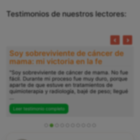
Testimonios de nuestros lectores:
Soy sobreviviente de cáncer de
mama: mi victoria en la fe
"Soy sobreviviente de cáncer de mama. No fue
fácil. Durante mi proceso fue muy duro, porque
aparte de que estuve en tratamientos de
quimioterapia y radiología, bajé de peso; llegué
...
Leer testimonio completo