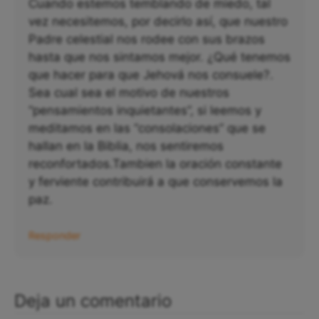
Cuando estemos temblando de miedo, tal
vez necesitemos, por decirlo así, que nuestro
Padre celestial nos rodee con sus brazos
hasta que nos sintamos mejor. ¿Qué tenemos
que hacer para que Jehová nos consuele?.
Sea cual sea el motivo de nuestros
“pensamientos inquietantes”, si leemos y
meditamos en las “consolaciones” que se
hallan en la Biblia, nos sentiremos
reconfortados.Tambien la oración constante
y ferviente contribuirá a que conservemos la
paz.
Responder
Deja un comentario