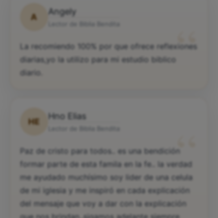
Angely
A
“
Lector de Biblia Bendita
La recomiendo 100% por que ofrece reflexiones
diarias,yo la utilizo para mi estudio biblico
diario.
Hno Elias
HE
“
Lector de Biblia Bendita
Paz de cristo para todos.. es una bendición
formar parte de esta famila en la fe.. la verdad
me ayudado muchísimo soy lider de una celula
de mi iglesia y me inspiró en cada explicación
del mensaje que voy a dar con la explicación
que nos brindan..sigamos adelante siempre