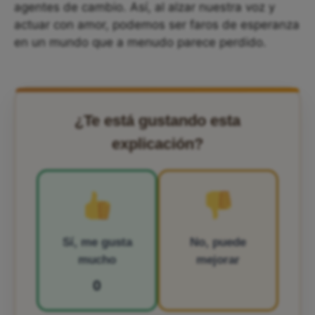
agentes de cambio. Así, al alzar nuestra voz y
actuar con amor, podemos ser faros de esperanza
en un mundo que a menudo parece perdido.
¿Te está gustando esta
explicación?
Sí, me gusta
No, puede
mucho
mejorar
0