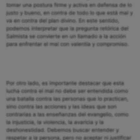
tomar una postura firme y activa en defensa de lo
justo y bueno, en contra de todo lo que está mal y
va en contra del plan divino. En este sentido,
podemos interpretar que la pregunta retórica del
Salmista se convierte en un llamado a la acción
para enfrentar el mal con valentía y compromiso.
Por otro lado, es importante destacar que esta
lucha contra el mal no debe ser entendida como
una batalla contra las personas que lo practican,
sino contra las acciones y las ideas que son
contrarias a las enseñanzas del evangelio, como
la injusticia, la violencia, la avaricia y la
deshonestidad. Debemos buscar entender y
respetar a la persona, pero no aceptar ni justificar