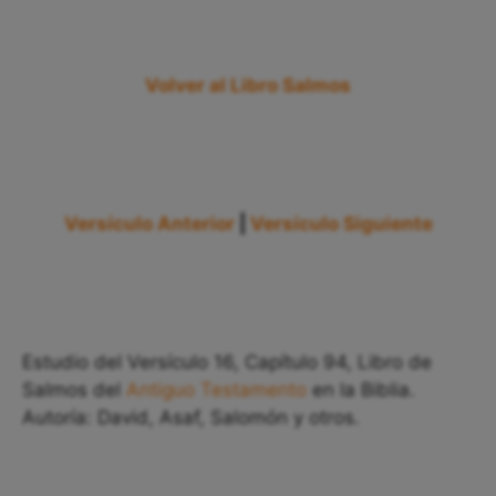
Volver al Libro Salmos
Versículo Anterior
|
Versículo Siguiente
Estudio del Versículo 16, Capítulo 94, Libro de
Salmos del
Antiguo Testamento
en la Biblia.
Autoría: David, Asaf, Salomón y otros.