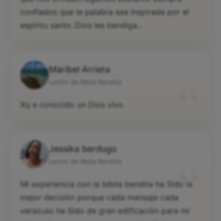
confiados que la palabra sea inspirada por el
espíritu santo..Dios les bendiga..
Maribel Arrieta
“
Lector de Biblia Bendita
Xq e conocido un Dios vivo
Jessika berdugo
“
Lector de Biblia Bendita
Mi experiencia con la biblia bendita ha Sido la
mejor decisión porque cada mensaje cada
versículo ha Sido de gran edificación para mí