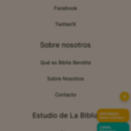
Facebook
Twitter/X
Sobre nosotros
Qué es Biblia Bendita
Sobre Nosotros
Contacto
✕
Estudio de La Biblia
APÓYANOS
Hazte miembro
CANAL
WhatsApp