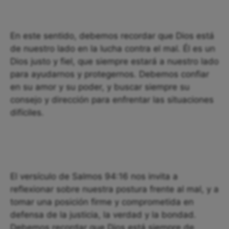
En este sentido, debemos recordar que Dios está
de nuestro lado en la lucha contra el mal. Él es un
Dios justo y fiel, que siempre estará a nuestro lado
para ayudarnos y protegernos. Debemos confiar
en su amor y su poder, y buscar siempre su
consejo y dirección para enfrentar las situaciones
difíciles.
El versículo de Salmos 94:16 nos invita a
reflexionar sobre nuestra postura frente al mal, y a
tomar una posición firme y comprometida en
defensa de la justicia, la verdad y la bondad.
Debemos recordar que Dios está siempre de