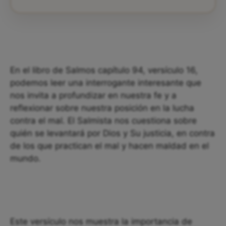
En el libro de Salmos capítulo 94, versículo 16,
podemos leer una interrogante interesante que
nos invita a profundizar en nuestra fe y a
reflexionar sobre nuestra posición en la lucha
contra el mal. El Salmista nos cuestiona sobre
quién se levantará por Dios y Su justicia, en contra
de los que practican el mal y hacen maldad en el
mundo.
Este versículo nos muestra la importancia de