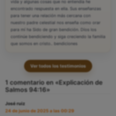
vida y algunas cosas que no entendía he
encontrado respuesta en ella. Sus enseñanzas
para tener una relación más cercana con
nuestro padre celestial nos enseña como orar
para mí ha Sido de gran bendición. Díos los
continúe bendiciendo y siga creciendo la familia
que somos en cristo.. bendiciones
Ver todos los testimonios
1 comentario en «Explicación de
Salmos 94:16»
José ruiz
24 de junio de 2025 a las 00:29