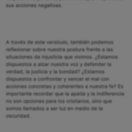
sus acciones negativas.
A través de este versículo, también podemos
reflexionar sobre nuestra postura frente a las
situaciones de injusticia que vivimos. ¿Estamos
dispuestos a alzar nuestra voz y defender la
verdad, la justicia y la bondad? ¿Estamos
dispuestos a confrontar y vencer el mal con
acciones concretas y coherentes a nuestra fe? Es
importante recordar que la apatía y la indiferencia
no son opciones para los cristianos, sino que
somos llamados a ser luz en medio de la
oscuridad.