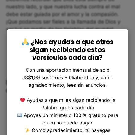
nuestro lado, y que nuestra lucha contra el mal
debe estar guiada por el amor y la compasión.
¡Que podamos ser fieles a la llamada de Dios y
ser luz en medio de las tinieblas del mundo!
¿Nos ayudas a que otros
sigan recibiendo estos
versículos cada día?
Con una aportación mensual de solo
US$1,99 sostienes Bibliabendita y, como
El Llamado al Corazón: Reflexión
agradecimiento, lees sin anuncios.
Corta
Ayudas a que miles sigan recibiendo la
Palabra gratis cada día
Apoyas un ministerio 100 % gratuito para
quien no puede pagar
Como agradecimiento, tú navegas