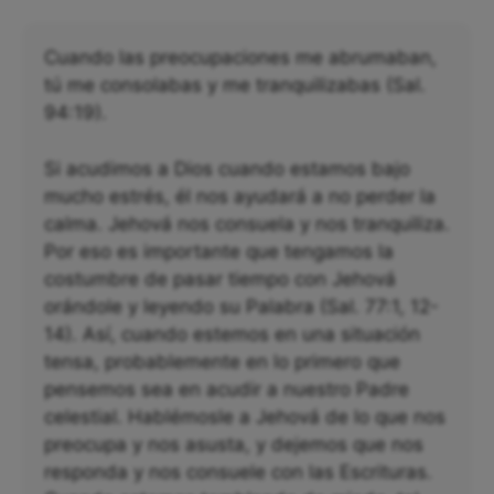
Cuando las preocupaciones me abrumaban,
tú me consolabas y me tranquilizabas (Sal.
94:19).
Si acudimos a Dios cuando estamos bajo
mucho estrés, él nos ayudará a no perder la
calma. Jehová nos consuela y nos tranquiliza.
Por eso es importante que tengamos la
costumbre de pasar tiempo con Jehová
orándole y leyendo su Palabra (Sal. 77:1, 12-
14). Así, cuando estemos en una situación
tensa, probablemente en lo primero que
pensemos sea en acudir a nuestro Padre
celestial. Hablémosle a Jehová de lo que nos
preocupa y nos asusta, y dejemos que nos
responda y nos consuele con las Escrituras.