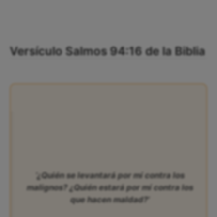
Versículo Salmos 94:16 de la Biblia
‘¿Quién se levantará por mí contra los
malignos? ¿Quién estará por mí contra los
que hacen maldad?’