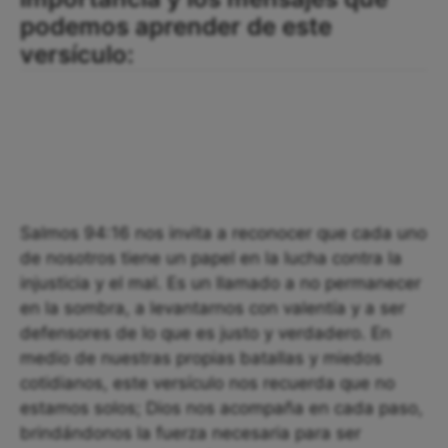
podemos aprender de este
versículo:
Salmos 94:16 nos invita a reconocer que cada uno
de nosotros tiene un papel en la lucha contra la
injusticia y el mal. Es un llamado a no permanecer
en la sombra, a levantarnos con valentía y a ser
defensores de lo que es justo y verdadero. En
medio de nuestras propias batallas y miedos
cotidianos, este versículo nos recuerda que no
estamos solos; Dios nos acompaña en cada paso,
brindándonos la fuerza necesaria para ser