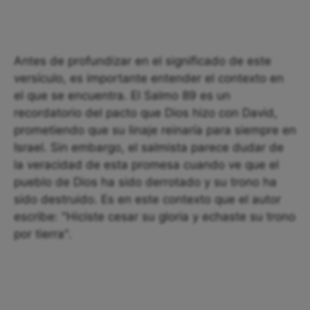
Antes de profundizar en el significado de este
versículo, es importante entender el contexto en
el que se encuentra. El Salmo 89 es un
recordatorio del pacto que Dios hizo con David,
prometiendo que su linaje reinaría para siempre en
Israel. Sin embargo, el salmista parece dudar de
la veracidad de esta promesa cuando ve que el
pueblo de Dios ha sido derrotado y su trono ha
sido destruido. Es en este contexto que el autor
escribe: "Hiciste cesar su gloria y echaste su trono
por tierra".