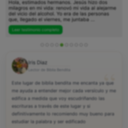
Hola, estimados hermanos. Jesús hizo dos
milagros en mi vida: renovó mi vida al alejarme
del vicio del alcohol. Yo era de las personas
que, llegado el viernes, me juntaba ...
Leer testimonio completo
Iris Diaz
“
Lector de Biblia Bendita
Este lugar de biblia bendita me encanta ya que
me ayuda a entender mejor cada versículo y me
edifica a medida que voy escudriñando las
escrituras a través de este lugar y si
definitivamente lo recomiendo muy bueno para
estudiar la palabra y ser edificado