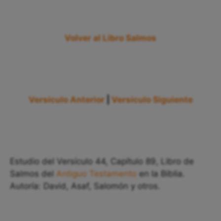
Volver al Libro Salmos
Versículo Anterior
|
Versículo Siguiente
Estudio del Versículo 44, Capítulo 89, Libro de
Salmos del
Antiguo Testamento
en la Biblia.
Autoría: David, Asaf, Salomón y otros.