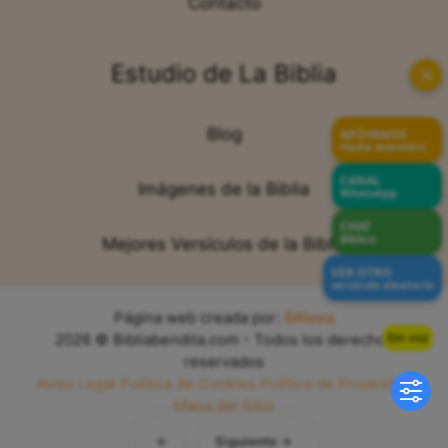
Contacto
Estudio de La Biblia
✕
Blog
APÓYANOS
Hazte miembro
CANAL
Imágenes de la Biblia
WhatsApp
CHAT
Bíblico
Mejores Versículos de la Biblia
VER OTRO
versículo aleatorio
Página web creada por:
Sitiova
Sin voz
2026 © Bibliabendita.com - Todos los derechos
reservados
Aviso Legal
Política de Cookies
Política de Privacidad
Mapa del Sitio
←
Siguiente →