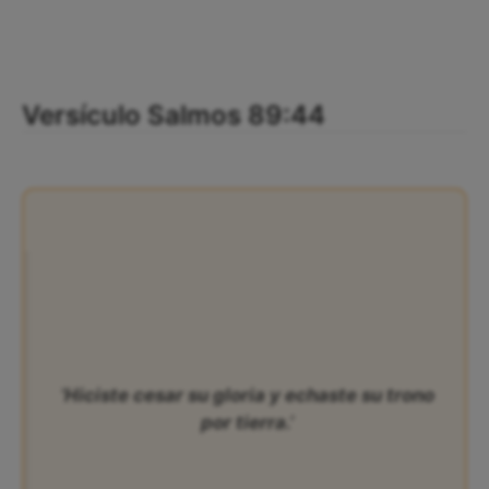
Versículo Salmos 89:44
‘Hiciste cesar su gloria y echaste su trono
por tierra.’