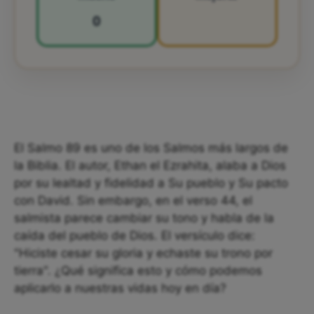
0
El Salmo 89 es uno de los Salmos más largos de
la Biblia. El autor, Ethan el Ezrahita, alaba a Dios
por su lealtad y fidelidad a Su pueblo y Su pacto
con David. Sin embargo, en el verso 44, el
salmista parece cambiar su tono y habla de la
caída del pueblo de Dios. El versículo dice:
"Hiciste cesar su gloria y echaste su trono por
tierra". ¿Qué significa esto y cómo podemos
aplicarlo a nuestras vidas hoy en día?