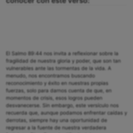
conocer con este verso:
El Salmo 89:44 nos invita a reflexionar sobre la
fragilidad de nuestra gloria y poder, que son tan
vulnerables ante las tormentas de la vida. A
menudo, nos encontramos buscando
reconocimiento y éxito en nuestras propias
fuerzas, solo para darnos cuenta de que, en
momentos de crisis, esos logros pueden
desvanecerse. Sin embargo, este versículo nos
recuerda que, aunque podamos enfrentar caídas y
derrotas, siempre hay una oportunidad de
regresar a la fuente de nuestra verdadera