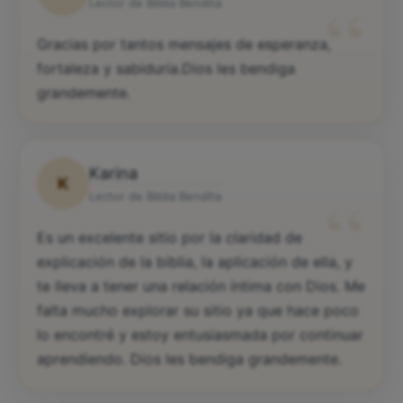
“
Lector de Biblia Bendita
Gracias por tantos mensajes de esperanza,
fortaleza y sabiduría.Dios les bendiga
grandemente.
Karina
K
“
Lector de Biblia Bendita
Es un excelente sitio por la claridad de
explicación de la biblia, la aplicación de ella, y
te lleva a tener una relación íntima con Dios. Me
falta mucho explorar su sitio ya que hace poco
lo encontré y estoy entusiasmada por continuar
aprendiendo. Dios les bendiga grandemente.