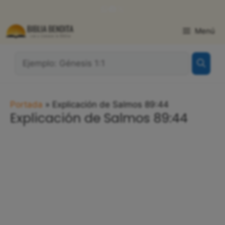
Saltar
WhatsApp
Facebook
X
al
contenido
Menú
¿Qué
Buscas?:
Portada
»
Explicación de Salmos 89:44
Explicación de Salmos 89:44