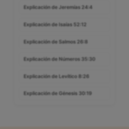
Explicación de Jeremías 24:4
Explicación de Isaías 52:12
Explicación de Salmos 26:8
Explicación de Números 35:30
Explicación de Levítico 8:26
Explicación de Génesis 30:19