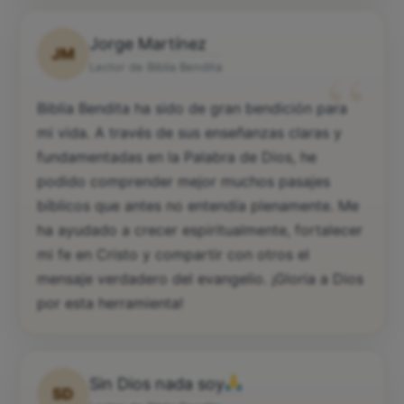
Jorge Martínez
JM
“
Lector de Biblia Bendita
Biblia Bendita ha sido de gran bendición para
mi vida. A través de sus enseñanzas claras y
fundamentadas en la Palabra de Dios, he
podido comprender mejor muchos pasajes
bíblicos que antes no entendía plenamente. Me
ha ayudado a crecer espiritualmente, fortalecer
mi fe en Cristo y compartir con otros el
mensaje verdadero del evangelio. ¡Gloria a Dios
por esta herramienta!
Sin Dios nada soy
SD