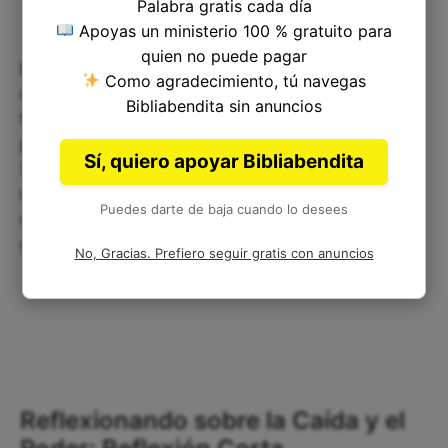
Palabra gratis cada día
Apoyas un ministerio 100 % gratuito para
quien no puede pagar
En resumen, el Salmo 89:44 nos recuerda que
Como agradecimiento, tú navegas
nuestra relación con Dios es crucial para nuestra
Bibliabendita sin anuncios
fortaleza y ​​poder. Cuando nos alejamos de Él,
perdemos nuestra fuerza y caemos en la derrota.
Sí, quiero apoyar Bibliabendita
Sin embargo, Dios es fiel y su amor por nosotros
nunca cambia. Debemos recordar confiar en Él en
Puedes darte de baja cuando lo desees
cada momento de nuestra vida y buscar nuestra
gloria y poder en Él.
No, Gracias. Prefiero seguir gratis con anuncios
Reflexionando sobre la Caída y el