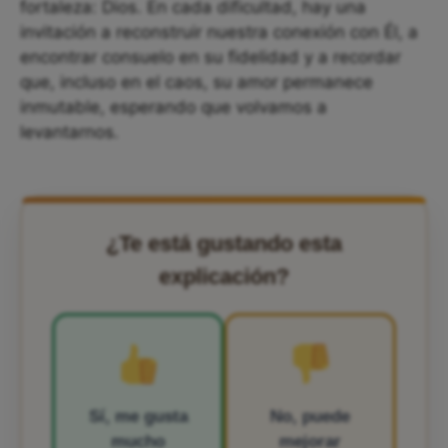
fortaleza: Dios. En cada dificultad, hay una
invitación a reconstruir nuestra conexión con Él, a
encontrar consuelo en su fidelidad y a recordar
que, incluso en el caos, su amor permanece
inmutable, esperando que volvamos a
levantarnos.
¿Te está gustando esta
explicación?
Sí, me gusta
No, puede
mucho
mejorar