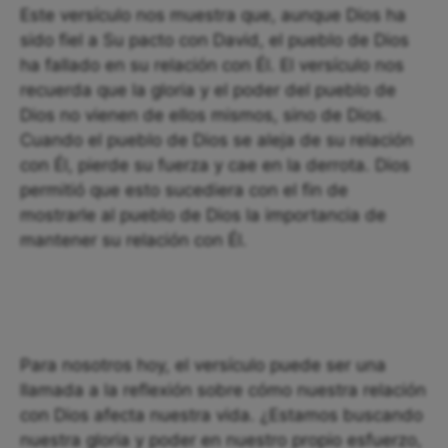
Este versículo nos muestra que, aunque Dios ha
sido fiel a Su pacto con David, el pueblo de Dios
ha fallado en su relación con Él. El versículo nos
recuerda que la gloria y el poder del pueblo de
Dios no vienen de ellos mismos, sino de Dios.
Cuando el pueblo de Dios se aleja de su relación
con Él, pierde su fuerza y cae en la derrota. Dios
permitió que esto sucediera con el fin de
mostrarle al pueblo de Dios la importancia de
mantener su relación con Él.
Para nosotros hoy, el versículo puede ser una
llamada a la reflexión sobre cómo nuestra relación
con Dios afecta nuestra vida. ¿Estamos buscando
nuestra gloria y poder en nuestro propio esfuerzo,