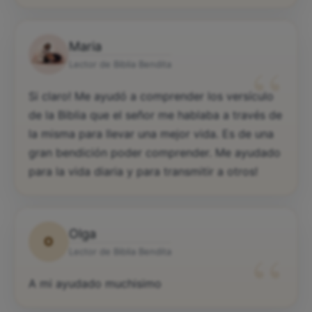
Maria
“
Lector de Biblia Bendita
Si claro! Me ayudó a comprender los versículo
de la Biblia que el señor me hablaba a través de
la misma para llevar una mejor vida. Es de una
gran bendición poder comprender. Me ayudado
para la vida diaria y para transmitir a otros!
Olga
O
“
Lector de Biblia Bendita
A mi ayudado muchisimo