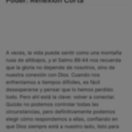
Poder: Reflexión Corta
A veces, la vida puede sentir como una montaña
rusa de altibajos, y el Salmo 89:44 nos recuerda
que la gloria no depende de nosotros, sino de
nuestra conexión con Dios. Cuando nos
enfrentamos a tiempos difíciles, es fácil
desesperarse y pensar que lo hemos perdido
todo. Pero ahí está la clave: volver a conectar.
Quizás no podemos controlar todas las
circunstancias, pero definitivamente podemos
elegir cómo respondemos a ellas, confiando en
que Dios siempre está a nuestro lado, listo para