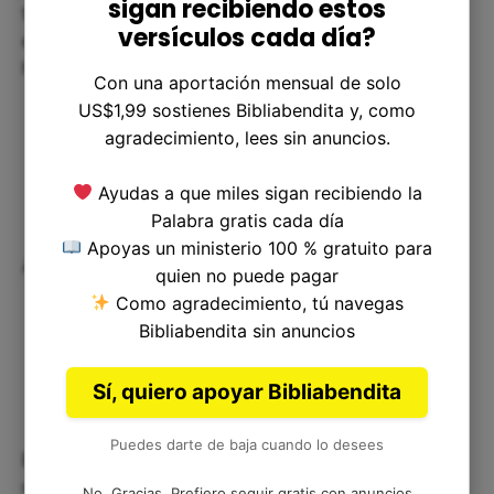
sigan recibiendo estos
tal como Dios lo había prometido. Podemos
versículos cada día?
encontrar profunda esperanza y consuelo en ese
hecho y en la promesa de su reinado eterno.
Con una aportación mensual de solo
US$1,99 sostienes Bibliabendita y, como
agradecimiento, lees sin anuncios.
Ayudas a que miles sigan recibiendo la
Palabra gratis cada día
Apoyas un ministerio 100 % gratuito para
Aplicación
quien no puede pagar
Como agradecimiento, tú navegas
Bibliabendita sin anuncios
Sí, quiero apoyar Bibliabendita
Puedes darte de baja cuando lo desees
En nuestros días, podemos enfocarnos en la
maravillosa promesa de Dios y buscar consuelo y
No, Gracias. Prefiero seguir gratis con anuncios