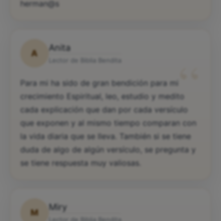
herman@s
Anita
A
“
Lector de Biblia Bendita
Para mi ha sido de gran bendición para mi
crecimiento Espiritual, leo, estudio y medito
cada explicación que dan por cada versículo
que exponen y al mismo tiempo comparan con
la vida diaria que se lleva. También si se tiene
duda de algo de algún versículo, se pregunta y
se tiene respuesta muy valiosas.
Miry
M
Lector de Biblia Bendita