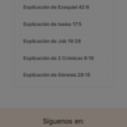
Explicación de Ezequiel 42:6
Explicación de Isaías 17:5
Explicación de Job 19:28
Explicación de 2 Crónicas 9:16
Explicación de Génesis 28:15
Síguenos en: