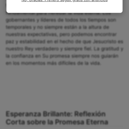
fuerzas en ello. Seguir y obedecer a Dios es
fundamental para heredar la vida eterna. Los
gobernantes y líderes de todos los tiempos son
temporales y no siempre están a la altura de
nuestras expectativas, pero podemos encontrar
paz y estabilidad en el hecho de que Jesucristo es
nuestro Rey verdadero y siempre fiel. La gratitud y
la confianza en Su promesa siempre nos guiarán
en los momentos más difíciles de la vida.
Esperanza Brillante: Reflexión
Corta sobre la Promesa Eterna