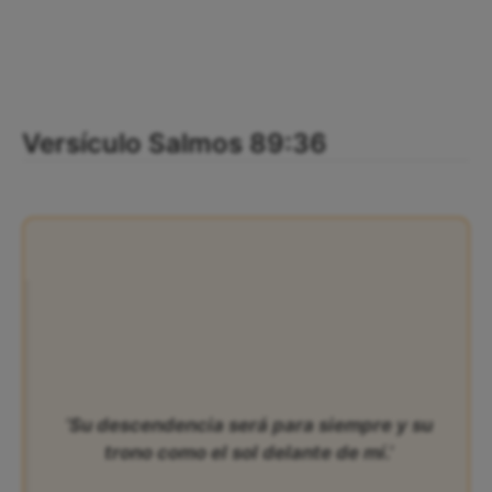
Versículo Salmos 89:36
‘Su descendencia será para siempre y su
trono como el sol delante de mí.’