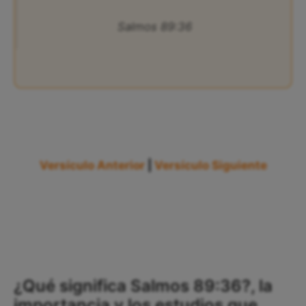
Salmos 89:36
Versículo Anterior
|
Versículo Siguiente
¿Qué significa Salmos 89:36?, la
importancia y los estudios que