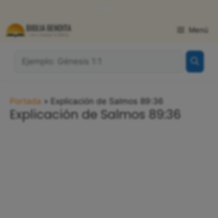
Saltar
WhatsApp
Facebook
X
al
contenido
Menú
¿Qué
Buscas?:
Portada
»
Explicación de Salmos 89:36
Explicación de Salmos 89:36