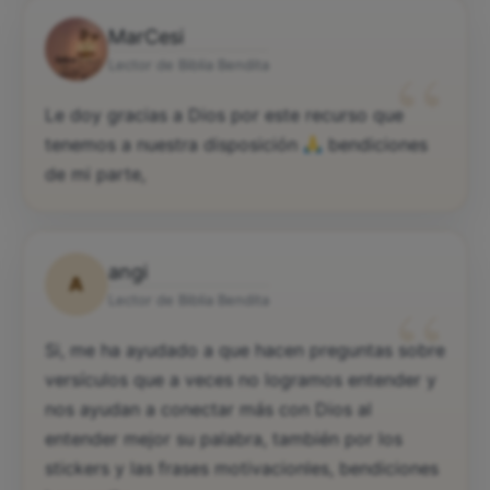
MarCesi
“
Lector de Biblia Bendita
Le doy gracias a Dios por este recurso que
tenemos a nuestra disposición
bendiciones
de mi parte,
angi
A
“
Lector de Biblia Bendita
Si, me ha ayudado a que hacen preguntas sobre
versículos que a veces no logramos entender y
nos ayudan a conectar más con Dios al
entender mejor su palabra, también por los
stickers y las frases motivacionles, bendiciones