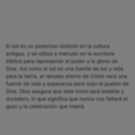
El sol es un poderoso símbolo en la cultura
antigua, y se utiliza a menudo en la escritura
bíblica para representar el poder y la gloria de
Dios. Así como el sol es una fuente de luz y vida
para la tierra, el reinado eterno de Cristo será una
fuente de vida y esperanza para todo el pueblo de
Dios. Dios asegura que este trono será estable y
duradero, lo que significa que nunca nos faltará el
gozo y la celebración que traerá.