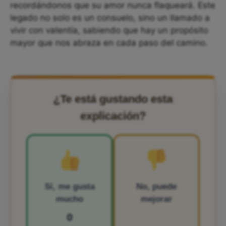
recordándonos que su amor nunca flaqueará. Este
legado no solo es un consuelo, sino un llamado a
vivir con valentía, sabiendo que hay un propósito
mayor que nos abraza en cada paso del camino.
¿Te está gustando esta
explicación?
Sí, me gusta
No, puede
mucho
mejorar
0