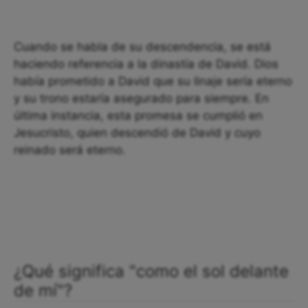
Cuando se habla de su descendencia, se está
haciendo referencia a la dinastía de David. Dios
había prometido a David que su linaje sería eterno
y su trono estaría asegurado para siempre. En
última instancia, esta promesa se cumplió en
Jesucristo, quien descendió de David y cuyo
reinado será eterno.
¿Qué significa "como el sol delante
de mí"?