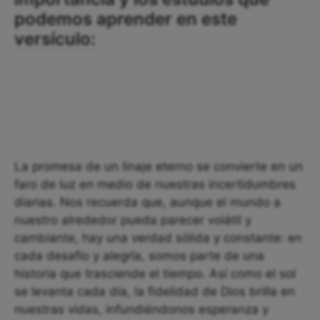
podemos aprender en este
versículo:
La promesa de un linaje eterno se convierte en un
faro de luz en medio de nuestras incertidumbres
diarias. Nos recuerda que, aunque el mundo a
nuestro alrededor pueda parecer volátil y
cambiante, hay una verdad sólida y constante: en
cada desafío y alegría, somos parte de una
historia que trasciende el tiempo. Así como el sol
se levanta cada día, la fidelidad de Dios brilla en
nuestras vidas, infundiéndonos esperanza y