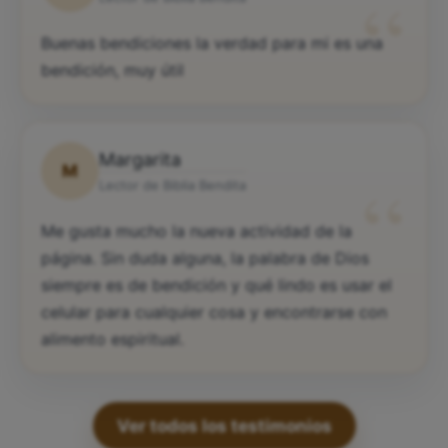
“
Buenas bendiciones la verdad para mi es una
bendición, muy útil
Margarita
M
“
Lector de Biblia Bendita
Me gusta mucho la nueva actividad de la
página. Sin duda alguna, la palabra de Dios
siempre es de bendición y qué lindo es usar el
celular para cualquier cosa y encontrarse con
alimento espiritual.
Ver todos los testimonios