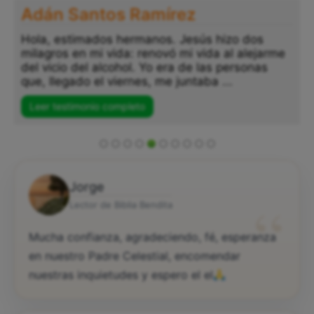
Adán Santos Ramírez
Hola, estimados hermanos. Jesús hizo dos
milagros en mi vida: renovó mi vida al alejarme
del vicio del alcohol. Yo era de las personas
que, llegado el viernes, me juntaba ...
Leer testimonio completo
Jorge
“
Lector de Biblia Bendita
Mucha confianza, agradeciendo, fé, esperanza
en nuestro Padre Celestial, encomendar
nuestras inquietudes y espero el el