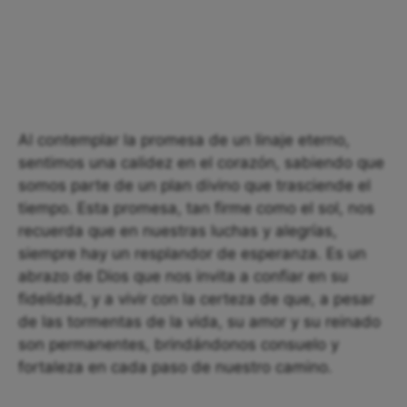
Al contemplar la promesa de un linaje eterno,
sentimos una calidez en el corazón, sabiendo que
somos parte de un plan divino que trasciende el
tiempo. Esta promesa, tan firme como el sol, nos
recuerda que en nuestras luchas y alegrías,
siempre hay un resplandor de esperanza. Es un
abrazo de Dios que nos invita a confiar en su
fidelidad, y a vivir con la certeza de que, a pesar
de las tormentas de la vida, su amor y su reinado
son permanentes, brindándonos consuelo y
fortaleza en cada paso de nuestro camino.