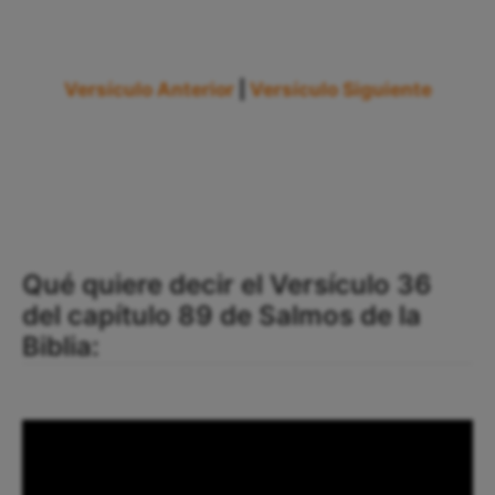
Versículo Anterior
|
Versículo Siguiente
Qué quiere decir el Versículo 36
del capítulo 89 de Salmos de la
Biblia: