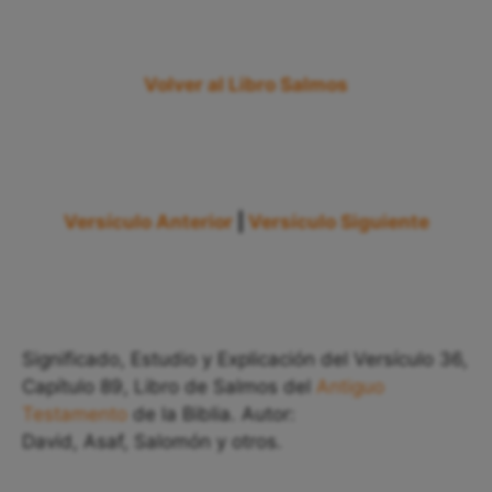
Volver al Libro Salmos
Versículo Anterior
|
Versículo Siguiente
Significado, Estudio y Explicación del Versículo 36,
Capítulo 89, Libro de Salmos del
Antiguo
Testamento
de la Biblia. Autor:
David, Asaf, Salomón y otros.