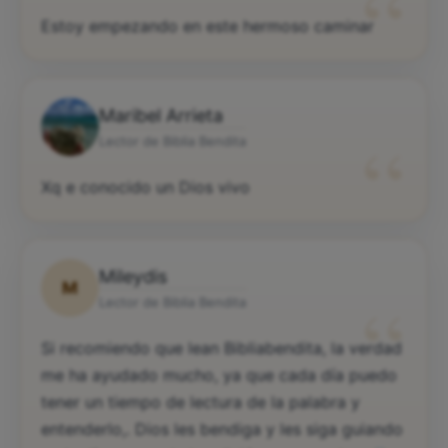
“
Estoy empezando en este hermoso caminar
Maribel Arrieta
“
Lector de Biblia Bendita
Xq e conocido un Dios vivo
Mileydis
M
“
Lector de Biblia Bendita
Si recomiendo que lean Bibliabendita, la verdad
me ha ayudado mucho, ya que cada día puedo
tener un tiempo de lectura de la palabra y
entenderlo,. Dios les bendiga y les siga guiando