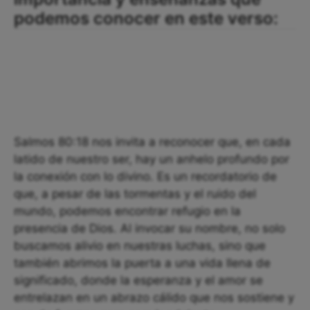
podemos conocer en este verso:
Salmos 80:18 nos invita a reconocer que, en cada
latido de nuestro ser, hay un anhelo profundo por
la conexión con lo divino. Es un recordatorio de
que, a pesar de las tormentas y el ruido del
mundo, podemos encontrar refugio en la
presencia de Dios. Al invocar su nombre, no solo
buscamos alivio en nuestras luchas, sino que
también abrimos la puerta a una vida llena de
significado, donde la esperanza y el amor se
entrelazan en un abrazo cálido que nos sostiene y