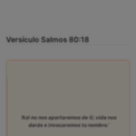
Versículo Salmos 80:18
‘Así no nos apartaremos de ti; vida nos
darás e invocaremos tu nombre.’