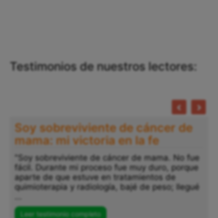
Testimonios de nuestros lectores:
Soy sobreviviente de cáncer de
mama: mi victoria en la fe
"Soy sobreviviente de cáncer de mama. No fue
fácil. Durante mi proceso fue muy duro, porque
aparte de que estuve en tratamientos de
quimioterapia y radiología, bajé de peso; llegué
...
Leer testimonio completo