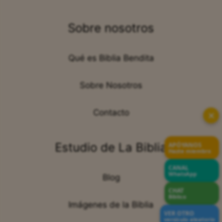
Sobre nosotros
Qué es Biblia Bendita
Sobre Nosotros
Contacto
✕
Estudio de La Biblia
APÓYANOS
Hazte miembro
CANAL
WhatsApp
Blog
CHAT
Bíblico
Imágenes de la Biblia
VER OTRO
versículo aleatorio