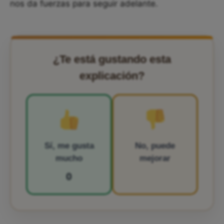
nos da fuerzas para seguir adelante.
¿Te está gustando esta
explicación?
Sí, me gusta
No, puede
mucho
mejorar
0