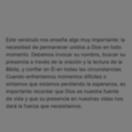
Este versículo nos enseña algo muy importante: la
necesidad de permanecer unidos a Dios en todo
momento. Debemos invocar su nombre, buscar su
presencia a través de la oración y la lectura de la
Biblia, y confiar en Él en todas las circunstancias.
Cuando enfrentemos momentos difíciles o
sintamos que estamos perdiendo la esperanza, es
importante recordar que Dios es nuestra fuente
de vida y que su presencia en nuestras vidas nos
dará la fuerza que necesitamos.