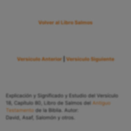
Volver al Libro Salmos
Versículo Anterior
|
Versículo Siguiente
Explicación y Significado y Estudio del Versículo
18, Capítulo 80, Libro de Salmos del
Antiguo
Testamento
de la Biblia. Autor:
David, Asaf, Salomón y otros.