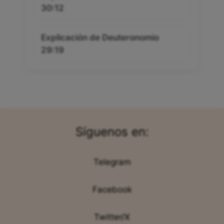
30:12
Explicación de Deuteronomio
29:19
Síguenos en:
Telegram
Facebook
Twitter/X