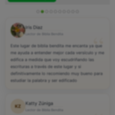
Iris Diaz
“
Lector de Biblia Bendita
Este lugar de biblia bendita me encanta ya que
me ayuda a entender mejor cada versículo y me
edifica a medida que voy escudriñando las
escrituras a través de este lugar y si
definitivamente lo recomiendo muy bueno para
estudiar la palabra y ser edificado
Katty Zúniga
KZ
Lector de Biblia Bendita