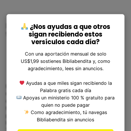
Resolviendo dudas con respecto al
¿Nos ayudas a que otros
sigan recibiendo estos
tema
versículos cada día?
Con una aportación mensual de solo
US$1,99 sostienes Bibliabendita y, como
agradecimiento, lees sin anuncios.
Ayudas a que miles sigan recibiendo la
Es natural tener preguntas sobre cómo podemos
Palabra gratis cada día
mantenernos unidos a Dios en un mundo tan
Apoyas un ministerio 100 % gratuito para
caótico y lleno de distracciones. Una forma de
quien no puede pagar
hacerlo es estableciendo una rutina diaria para
Como agradecimiento, tú navegas
pasar tiempo a solas con Dios. Esto puede incluir
Bibliabendita sin anuncios
la lectura de la Biblia, la oración y la meditación.
También es importante rodearnos de otros