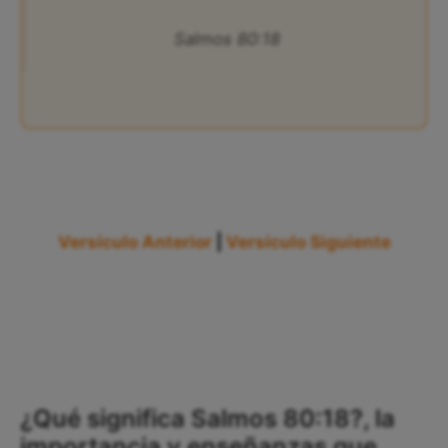
Salmos 80:18
Versículo Anterior
|
Versículo Siguiente
¿Qué significa Salmos 80:18?, la
importancia y enseñanzas que