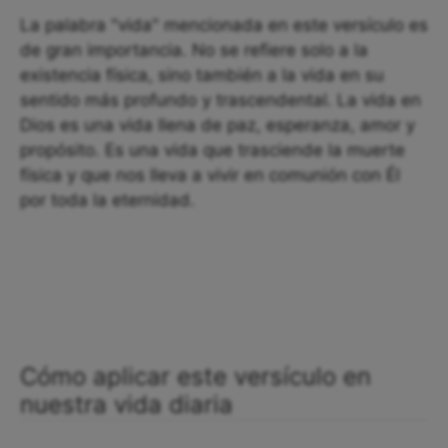
La palabra "vida" mencionada en este versículo es
de gran importancia. No se refiere solo a la
existencia física, sino también a la vida en su
sentido más profundo y trascendental. La vida en
Dios es una vida llena de paz, esperanza, amor y
propósito. Es una vida que trasciende la muerte
física y que nos lleva a vivir en comunión con Él
por toda la eternidad.
Cómo aplicar este versículo en
nuestra vida diaria