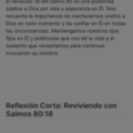
El versículo 18 del Salmo 80 es una poderosa
súplica a Dios por vida y esperanza en Él. Nos
recuerda la importancia de mantenernos unidos a
Dios en todo momento y de confiar en Él en todas
las circunstancias. Mantengamos nuestros ojos
fijos en Él y pidámosle que nos dé la vida y el
sustento que necesitamos para continuar
invocando su nombre.
Reflexión Corta: Reviviendo con
Salmos 80:18