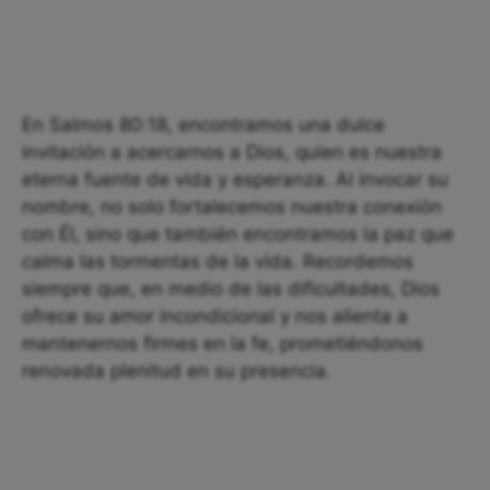
En Salmos 80:18, encontramos una dulce
invitación a acercarnos a Dios, quien es nuestra
eterna fuente de vida y esperanza. Al invocar su
nombre, no solo fortalecemos nuestra conexión
con Él, sino que también encontramos la paz que
calma las tormentas de la vida. Recordemos
siempre que, en medio de las dificultades, Dios
ofrece su amor incondicional y nos alienta a
mantenernos firmes en la fe, prometiéndonos
renovada plenitud en su presencia.