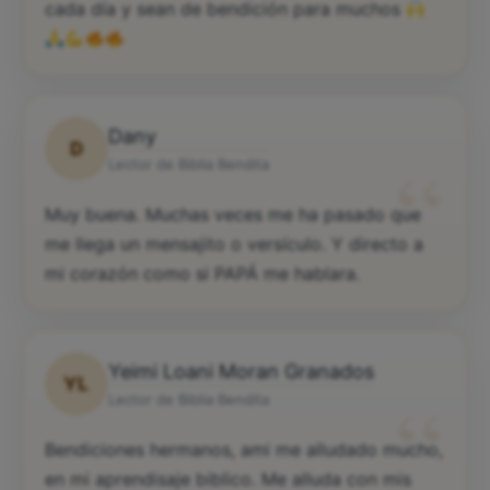
cada día y sean de bendición para muchos
Dany
D
“
Lector de Biblia Bendita
Muy buena. Muchas veces me ha pasado que
me llega un mensajito o versículo. Y directo a
mi corazón como si PAPÁ me hablara.
Yeimi Loani Moran Granados
YL
“
Lector de Biblia Bendita
Bendiciones hermanos, ami me alludado mucho,
en mi aprendisaje biblico. Me alluda con mis