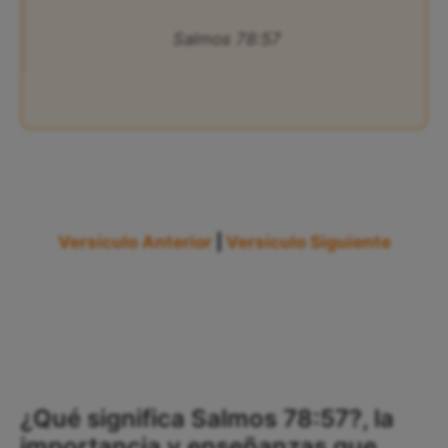
Salmos 78:57
Versículo Anterior
|
Versículo Siguiente
¿Qué significa Salmos 78:57?, la
importancia y enseñanzas que