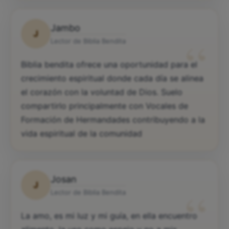
Jambo
J
“
Lector de Biblia Bendita
Biblia bendita ofrece una oportunidad para el
crecimiento espiritual donde cada día se alinea
el corazón con la voluntad de Dios. Suelo
compartirlo principalmente con Vocales de
Formación de Hermandades contribuyendo a la
vida espiritual de la comunidad
Josan
J
“
Lector de Biblia Bendita
La amo, es mi luz y mi guía, en ella encuentro