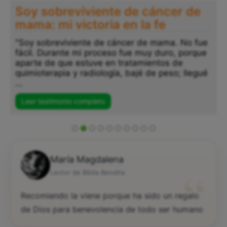
Soy sobreviviente de cáncer de
mama: mi victoria en la fe
"Soy sobreviviente de cáncer de mama. No fue
fácil. Durante mi proceso fue muy duro, porque
aparte de que estuve en tratamientos de
quimioterapia y radiología, bajé de peso; llegué
...
Leer testimonio completo
María Magdalena
“
Lector de Biblia Bendita
Recomiendo la viene porque ha sido un regalo
de Dios para benevolencia de todo ser humano