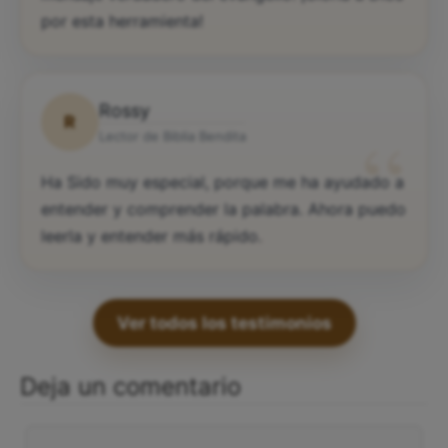
por esta herramienta!
Rossy
R
“
Lector de Biblia Bendita
Ha Sido muy especial, porque me ha ayudado a
entender y comprender la palabra. Ahora puedo
leerla y entender más rápido.
Ver todos los testimonios
Deja un comentario
Comentario