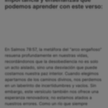
podemos aprender con este verso:
En Salmos 78:57, la metáfora del "arco engañoso"
resuena profundamente en nuestras vidas,
recordándonos que la desobediencia no es solo
un acto aislado, sino una desviación que puede
costarnos nuestra paz interior. Cuando elegimos
apartarnos de los caminos divinos, nos perdemos
en un laberinto de incertidumbres y vacíos. Sin
embargo, este versículo también nos ofrece una
esperanza renovadora; no estamos atados a
nuestros errores. Como un río que siempre