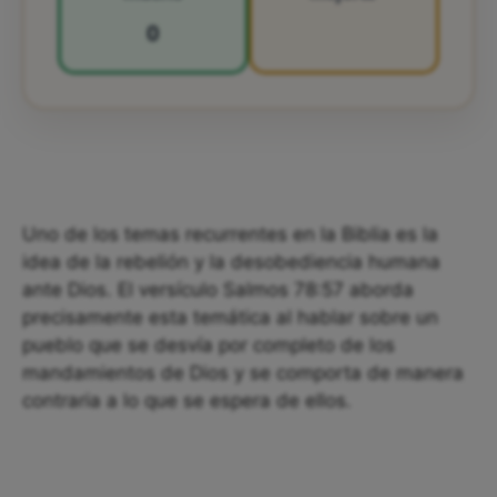
0
Uno de los temas recurrentes en la Biblia es la
idea de la rebelión y la desobediencia humana
ante Dios. El versículo Salmos 78:57 aborda
precisamente esta temática al hablar sobre un
pueblo que se desvía por completo de los
mandamientos de Dios y se comporta de manera
contraria a lo que se espera de ellos.