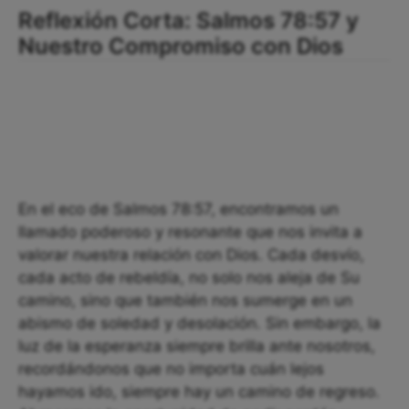
Reflexión Corta: Salmos 78:57 y
Nuestro Compromiso con Dios
En el eco de Salmos 78:57, encontramos un
llamado poderoso y resonante que nos invita a
valorar nuestra relación con Dios. Cada desvío,
cada acto de rebeldía, no solo nos aleja de Su
camino, sino que también nos sumerge en un
abismo de soledad y desolación. Sin embargo, la
luz de la esperanza siempre brilla ante nosotros,
recordándonos que no importa cuán lejos
hayamos ido, siempre hay un camino de regreso.