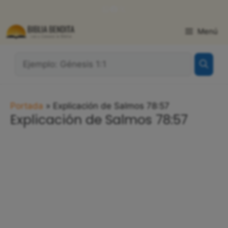
Saltar
WhatsApp
Facebook
X
al
contenido
Menú
¿Qué
Buscas?:
Portada
»
Explicación de Salmos 78:57
Explicación de Salmos 78:57