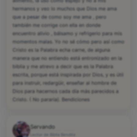
alimento, la uso como espejo y no a mis
hermanos y veo lo muchos que Dios me ama
que a pesar de como soy me ama , pero
también me corrige con ella en donde
encuentro alivio , bálsamo y refrigerio para mis
momentos malas. Yo no sé cómo pero así como
Cristo es la Palabra echa carne, de alguna
manera que no entiendo está entronizado en la
biblia y me atrevo a decir que es la Palabra
escrita, porque está inspirada por Dios, y es útil
para instruir, redargüir, enseñar al hombre de
Dios para hacernos cada día más parecidos a
Cristo. ( No pararía). Bendiciones
Servando
Lector de Biblia Bendita