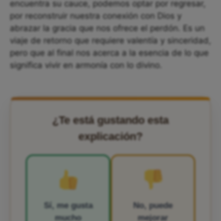
encuentra su cauce, podemos optar por regresar,
por reconstruir nuestra conexión con Dios y
abrazar la gracia que nos ofrece el perdón. Es un
viaje de retorno que requiere valentía y sinceridad,
pero que al final nos acerca a la esencia de lo que
significa vivir en armonía con lo divino.
¿Te está gustando esta
explicación?
Sí, me gusta
No, puede
mucho
mejorar