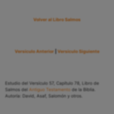
Volver al Libro Salmos
Versículo Anterior
|
Versículo Siguiente
Estudio del Versículo 57, Capítulo 78, Libro de
Salmos del
Antiguo Testamento
de la Biblia.
Autoría: David, Asaf, Salomón y otros.