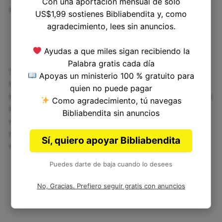
Con una aportación mensual de solo
nuestra vida.
US$1,99 sostienes Bibliabendita y, como
agradecimiento, lees sin anuncios.
Ayudas a que miles sigan recibiendo la
Palabra gratis cada día
Salmos 78:57 es un versículo que nos invita a
Apoyas un ministerio 100 % gratuito para
reflexionar sobre nuestro compromiso con Dios y
quien no puede pagar
nuestra actitud ante sus mandamientos. Debemos
Como agradecimiento, tú navegas
recordar que la desobediencia tiene
Bibliabendita sin anuncios
consecuencias negativas pero siempre es posible
rectificar nuestros errores y volver al camino
Sí, quiero apoyar Bibliabendita
correcto.
Puedes darte de baja cuando lo desees
No, Gracias. Prefiero seguir gratis con anuncios