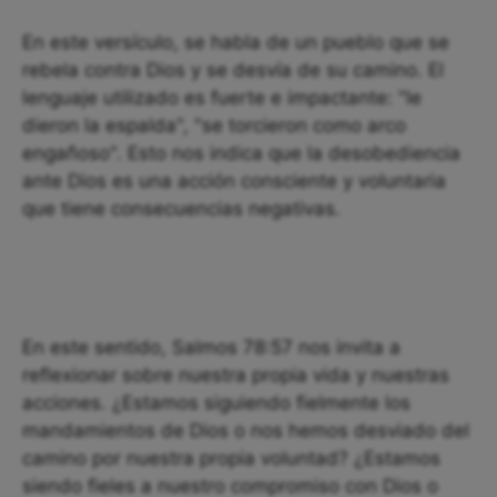
En este versículo, se habla de un pueblo que se
rebela contra Dios y se desvía de su camino. El
lenguaje utilizado es fuerte e impactante: "le
dieron la espalda", "se torcieron como arco
engañoso". Esto nos indica que la desobediencia
ante Dios es una acción consciente y voluntaria
que tiene consecuencias negativas.
En este sentido, Salmos 78:57 nos invita a
reflexionar sobre nuestra propia vida y nuestras
acciones. ¿Estamos siguiendo fielmente los
mandamientos de Dios o nos hemos desviado del
camino por nuestra propia voluntad? ¿Estamos
siendo fieles a nuestro compromiso con Dios o