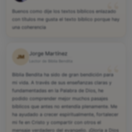
“
Buenos como dije los textos bíblicos enlazado
con títulos me gusta el texto bíblico porque hay
una coherencia
Jorge Martínez
JM
“
Lector de Biblia Bendita
Biblia Bendita ha sido de gran bendición para
mi vida. A través de sus enseñanzas claras y
fundamentadas en la Palabra de Dios, he
podido comprender mejor muchos pasajes
bíblicos que antes no entendía plenamente. Me
ha ayudado a crecer espiritualmente, fortalecer
mi fe en Cristo y compartir con otros el
mensaje verdadero del evangelio. ¡Gloria a Dios