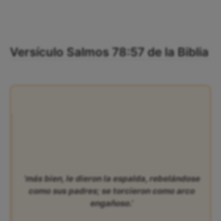
Versículo Salmos 78:57 de la Biblia
‘más bien, le dieron la espalda, rebelándose
como sus padres; se torcieron como arco
engañoso.’