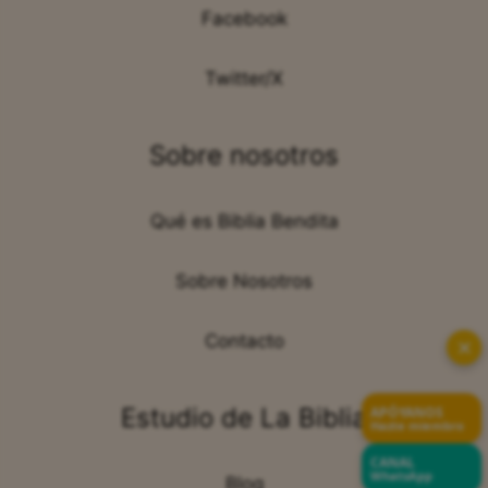
Facebook
Twitter/X
Sobre nosotros
Qué es Biblia Bendita
Sobre Nosotros
Contacto
✕
Estudio de La Biblia
APÓYANOS
Hazte miembro
CANAL
WhatsApp
Blog