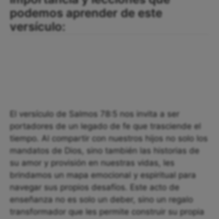
podemos aprender de este
versículo:
El versículo de Salmos 78:5 nos invita a ser
portadores de un legado de fe que trasciende el
tiempo. Al compartir con nuestros hijos no solo los
mandatos de Dios, sino también las historias de
su amor y provisión en nuestras vidas, les
brindamos un mapa emocional y espiritual para
navegar sus propios desafíos. Este acto de
enseñanza no es solo un deber, sino un regalo
transformador que les permite construir su propia