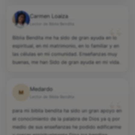
Carmen Loaiza
“
Lector de Biblia Bendita
Biblia Bendita me ha sido de gran ayuda en lo
espiritual, en mi matrimonio, en lo familiar y en
las células en mi comunidad. Enseñanzas muy
buenas, me han Sido de gran ayuda en mi vida.
Medardo
M
“
Lector de Biblia Bendita
para mi biblia bendita ha sido un gran apoyo en
el conocimiento de la palabra de Dios ya q por
medio de sus enseñanzas he podido edificarme