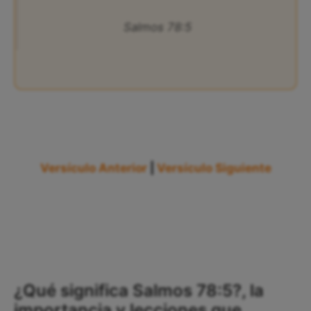
Salmos 78:5
Versículo Anterior
|
Versículo Siguiente
¿Qué significa Salmos 78:5?, la
importancia y lecciones que