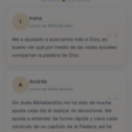
Irene
I
“
Lector de Biblia Bendita
Me a ayudado a acercarme más a Dios, es
bueno ver qué por medio de las redes sociales
compartan la palabra de Dios
Andrés
A
“
Lector de Biblia Bendita
Sin duda Bibliabendita me ha sido de mucha
ayuda cada día al realizar mi devocional. Me
ayuda a entender de forma rápida y clara cada
versículo de un capítulo de la Palabra; así he