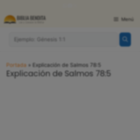
Saltar
WhatsApp
Facebook
X
al
contenido
Menú
¿Qué
Buscas?:
Portada
»
Explicación de Salmos 78:5
Explicación de Salmos 78:5