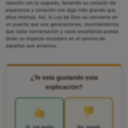
relación con lo sagrado, llenando su corazón de
esperanza y conexión con algo más grande que
ellos mismos. Así, la Ley de Dios se convierte en
un puente que une generaciones, recordándonos
que cada conversación y cada enseñanza puede
tener un impacto duradero en el camino de
aquellos que amamos.
¿Te está gustando esta
explicación?
Sí, me gusta
No, puede