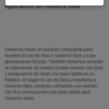
Aplicación en nuestra vida
Debemos hacer un esfuerzo consciente para
enseñar la Ley de Dios a nuestros hijos y a las
generaciones futuras. También debemos recordar
la importancia de nuestra propia relación con Dios
y asegurarnos de tener una base sólida en su
Palabra. Al seguir la Ley de Dios y enseñarla a
nuestros hijos, estamos cultivando una relación
con Él y construyendo una base sólida para
nuestras vidas.