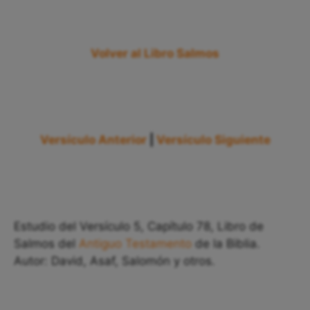
Volver al Libro Salmos
Versículo Anterior
|
Versículo Siguiente
Estudio del Versículo 5, Capítulo 78, Libro de
Salmos del
Antiguo Testamento
de la Biblia.
Autor: David, Asaf, Salomón y otros.