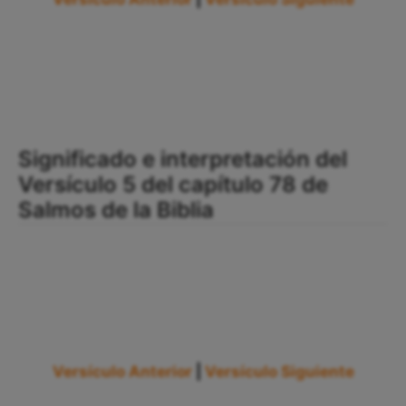
Significado e interpretación del
Versículo 5 del capítulo 78 de
Salmos de la Biblia
Versículo Anterior
|
Versículo Siguiente