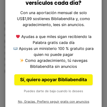
versículos cada día?
Con una aportación mensual de solo
US$1,99 sostienes Bibliabendita y, como
Otra lección importante de este versículo es que
agradecimiento, lees sin anuncios.
la Ley de Dios no solo es una guía moral, sino que
es un testimonio de su amor y fidelidad hacia su
Ayudas a que miles sigan recibiendo la
pueblo. Debemos recordar que la Ley de Dios no
Palabra gratis cada día
solo es un conjunto de normas para ser seguidas,
Apoyas un ministerio 100 % gratuito para
sino que es una promesa de su amor y un
quien no puede pagar
recordatorio de su compromiso hacia nosotros. Al
Como agradecimiento, tú navegas
seguir sus mandamientos, somos bendecidos y
Bibliabendita sin anuncios
protegidos por su amor.
Sí, quiero apoyar Bibliabendita
Puedes darte de baja cuando lo desees
No, Gracias. Prefiero seguir gratis con anuncios