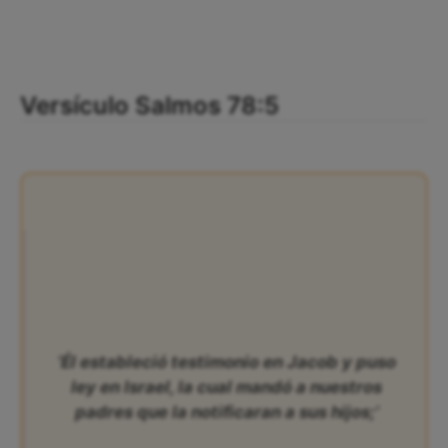
Versículo Salmos 78:5
‘Él estableció testimonio en Jacob y puso
ley en Israel, la cual mandó a nuestros
padres que la notificaran a sus hijos;’