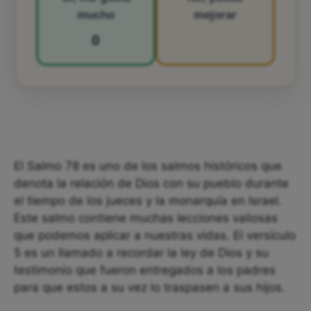
mucho
mejorar
0
El Salmo 78 es uno de los salmos históricos que
denota la relación de Dios con su pueblo durante
el tiempo de los jueces y la monarquía en Israel.
Este salmo contiene muchas lecciones valiosas
que podemos aplicar a nuestras vidas. El versículo
5 es un llamado a recordar la ley de Dios y su
testimonio que fueron entregados a los padres
para que estos a su vez lo traspasen a sus hijos.