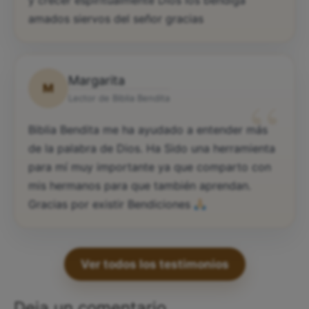
y crecer espiritualmente Dios los bendiga
amados siervos del señor gracias
Margarita
M
“
Lector de Biblia Bendita
Biblia Bendita me ha ayudado a entender más
de la palabra de Dios. Ha Sido una herramienta
para mí muy importante ya que comparto con
mis hermanos para que también aprendan.
Gracias por existir Bendiciones
Ver todos los testimonios
Deja un comentario