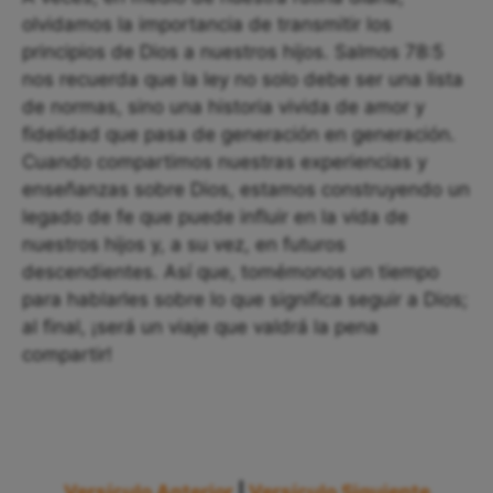
olvidamos la importancia de transmitir los
principios de Dios a nuestros hijos. Salmos 78:5
nos recuerda que la ley no solo debe ser una lista
de normas, sino una historia vivida de amor y
fidelidad que pasa de generación en generación.
Cuando compartimos nuestras experiencias y
enseñanzas sobre Dios, estamos construyendo un
legado de fe que puede influir en la vida de
nuestros hijos y, a su vez, en futuros
descendientes. Así que, tomémonos un tiempo
para hablarles sobre lo que significa seguir a Dios;
al final, ¡será un viaje que valdrá la pena
compartir!
Versículo Anterior
|
Versículo Siguiente