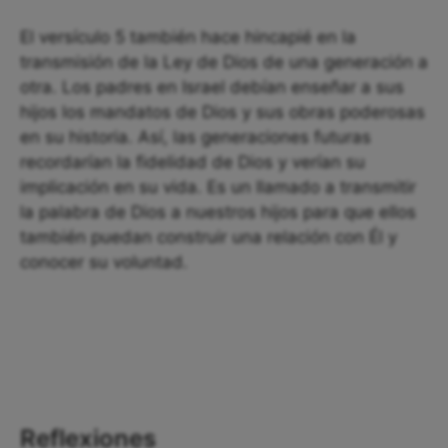
El versículo 5 también hace hincapié en la
transmisión de la Ley de Dios de una generación a
otra. Los padres en Israel debían enseñar a sus
hijos los mandatos de Dios y sus obras poderosas
en su historia. Así, las generaciones futuras
recordarían la fidelidad de Dios y verían su
implicación en su vida. Es un llamado a transmitir
la palabra de Dios a nuestros hijos para que ellos
también puedan construir una relación con Él y
conocer su voluntad.
Reflexiones