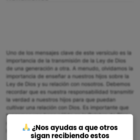
Uno de los mensajes clave de este versículo es la
importancia de la transmisión de la Ley de Dios
de una generación a otra. A menudo, olvidamos la
importancia de enseñar a nuestros hijos sobre la
Ley de Dios y su relación con nosotros. Debemos
recordar que es nuestra responsabilidad transmitir
la verdad a nuestros hijos para que puedan
cultivar una relación con Dios. Es importante que
tengamos una base sólida en la Palabra de Dios
nosotros mismos para poder enseñarla a nuestros
¿Nos ayudas a que otros
hijos.
sigan recibiendo estos