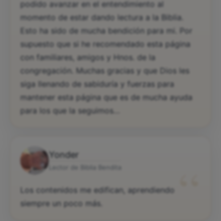
podido avanzar en el entendimiento al
momento de estar dando lectura a la Biblia.
Esto ha sido de mucha bendición para mi. Por
supuesto que si he recomendado esta página
con familiares, amigos y Hnos. de la
congregación. Muchas gracias y que Dios les
siga llenando de sabiduría y fuerzas para
mantener esta página que es de mucha ayuda
para los que la seguimos…
Yonder
“
Lector de Biblia Bendita
Los contenidos me edifican, aprendiendo
siempre un poco más.