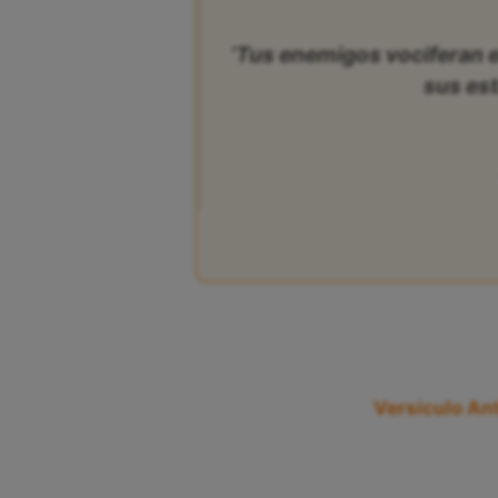
‘Tus enemigos vociferan 
sus est
Versículo Ant