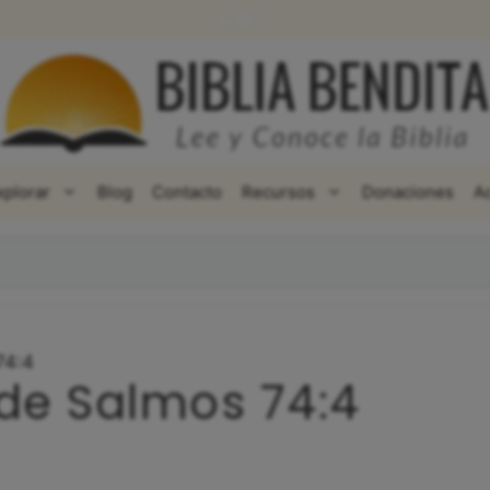
WhatsApp
Facebook
X
xplorar
Blog
Contacto
Recursos
Donaciones
A
74:4
 de Salmos 74:4