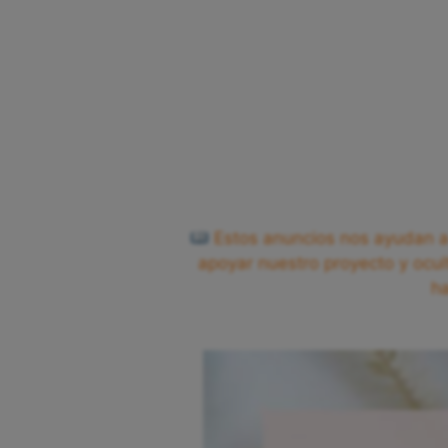
Estos anuncios nos ayudan a 
apoyar nuestro proyecto y ocul
h