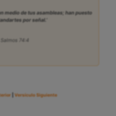
en medio de tus asambleas; han puesto
andartes por señal.’
Salmos 74:4
erior
|
Versículo Siguiente