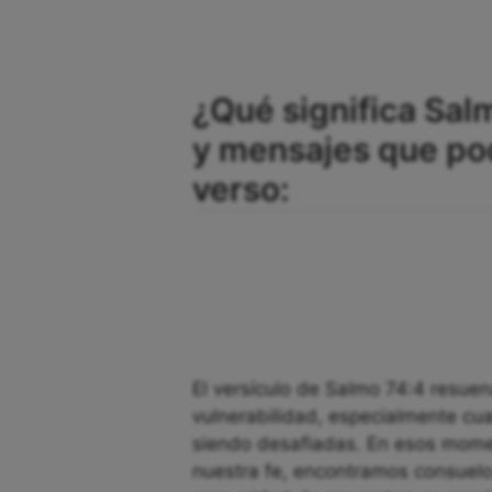
¿Qué significa Sal
y mensajes que po
verso:
El versículo de Salmo 74:4 resuen
vulnerabilidad, especialmente c
siendo desafiadas. En esos mome
nuestra fe, encontramos consuelo