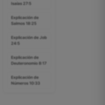
Isaías 27:5
Explicación de
Salmos 18:25
Explicación de Job
24:5
Explicación de
Deuteronomio 8:17
Explicación de
Números 10:33