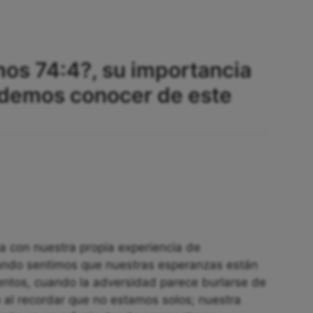
mos 74:4?, su importancia
demos conocer de este
a con nuestra propia experiencia de
uando sentimos que nuestras esperanzas están
ntos, cuando la adversidad parece burlarse de
 al recordar que no estamos solos; nuestra