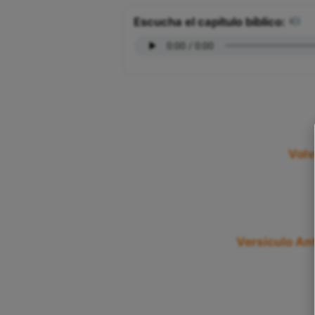
Escucha el capítulo bíblico:
Volv
Versículo Ant