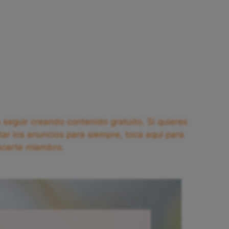
seguir creando contenido gratuito. Si quieres
tar los anuncios para siempre, toca aquí para
acerte miembro.