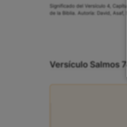
Significado del Versículo 4, Capít
de la Biblia. Autoría: David, Asaf,
Versículo Salmos 74