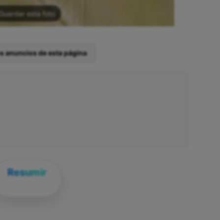
Guardar esta foto
os anuncios de esta página
Resumir