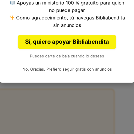
Apoyas un ministerio 100 % gratuito para quien
o del Versículo 4, Capítulo 64, Libro de Salmos
no puede pagar
ia. Autor: David, Asaf, Salomón y otros.
Como agradecimiento, tú navegas Bibliabendita
sin anuncios
Sí, quiero apoyar Bibliabendita
Puedes darte de baja cuando lo desees
:4 de la Biblia
No, Gracias. Prefiero seguir gratis con anuncios