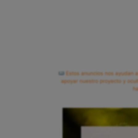
Estos anuncios nos ayudan a 
apoyar nuestro proyecto y ocul
h