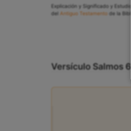
Explicación y Significado y Estudi
del
Antiguo Testamento
de la Bibl
Versículo Salmos 64