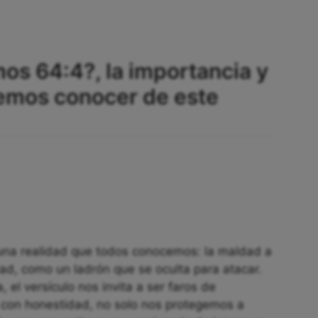
mos 64:4?, la importancia y
emos conocer de este
una realidad que todos conocemos: la maldad a
ad, como un ladrón que se oculta para atacar.
 el versículo nos invita a ser faros de
vir con honestidad, no solo nos protegemos a