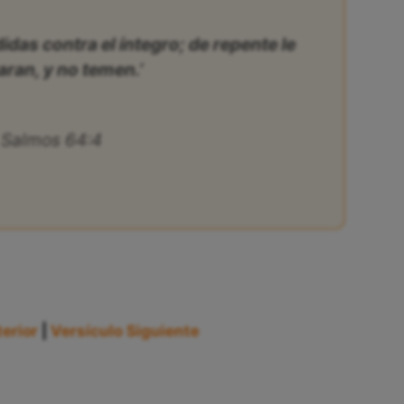
idas contra el íntegro; de repente le
aran, y no temen.’
Salmos 64:4
erior
|
Versículo Siguiente