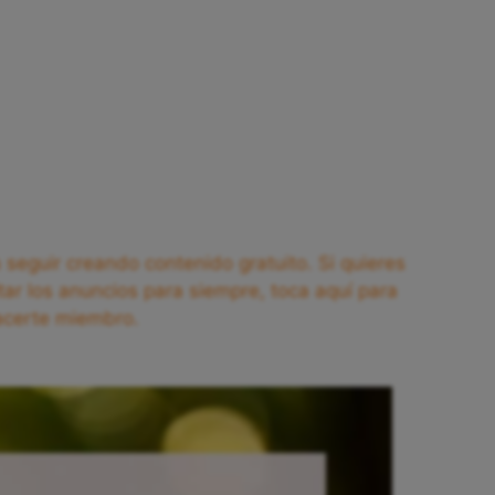
seguir creando contenido gratuito. Si quieres
tar los anuncios para siempre, toca aquí para
acerte miembro.