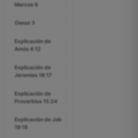
Marcos 9
Oseas 3
Explicación de
Amós 4:12
Explicación de
Jeremías 18:17
Explicación de
Proverbios 15:24
Explicación de Job
19:18