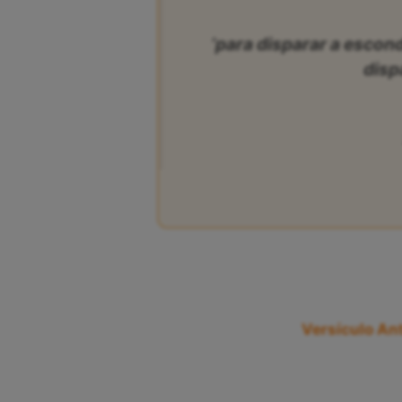
‘para disparar a escond
disp
Versículo Ant