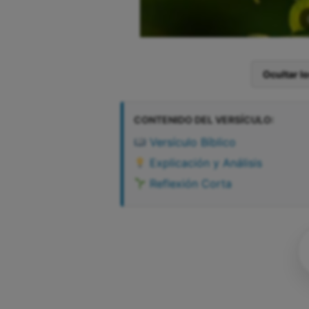
Ocultar l
CONTENIDO DEL VERSÍCULO:
Versículo Bíblico
Explicación y Análisis
Reflexión Corta