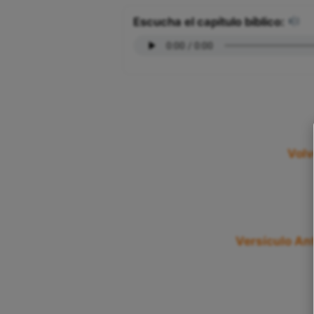
Escucha el capítulo bíblico:
Volv
Versículo Ant