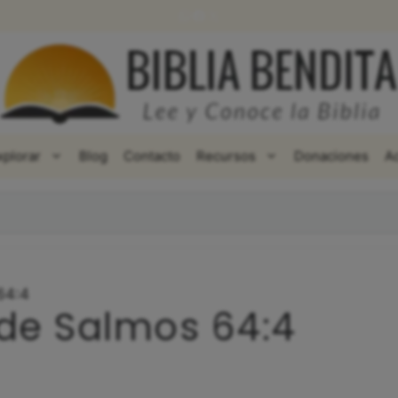
WhatsApp
Facebook
X
xplorar
Blog
Contacto
Recursos
Donaciones
A
64:4
 de Salmos 64:4