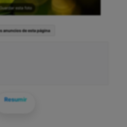
Guardar esta foto
os anuncios de esta página
Resumir