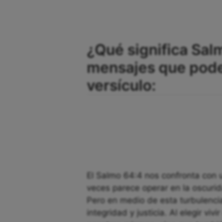
¿Qué significa Sal
mensajes que pod
versículo:
El Salmo 64:4 nos confronta con 
veces parece operar en la oscurid
Pero en medio de esta turbulencia,
integridad y justicia. Al elegir vi