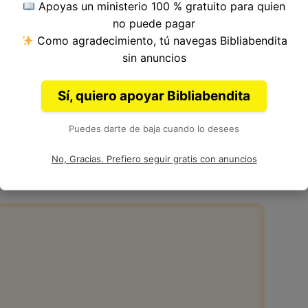
Apoyas un ministerio 100 % gratuito para quien
 del Versículo 12, Capítulo 50, Libro de Salmos
no puede pagar
ia. Autoría: David, Asaf, Salomón y otros.
Como agradecimiento, tú navegas Bibliabendita
sin anuncios
Sí, quiero apoyar Bibliabendita
Puedes darte de baja cuando lo desees
:12 de la Biblia
No, Gracias. Prefiero seguir gratis con anuncios