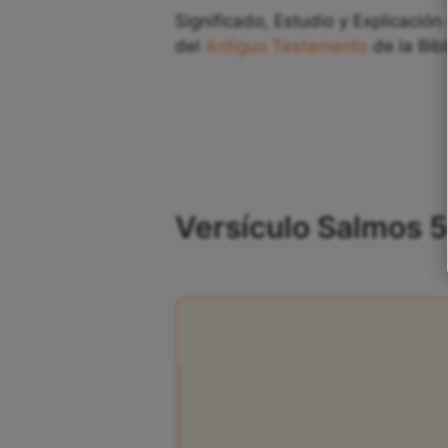
Significado, Estudio y Explicación
del
Antiguo Testamento
de la Bibl
Versículo Salmos 50