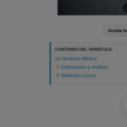
Ocultar l
CONTENIDO DEL VERSÍCULO:
Versículo Bíblico
Explicación y Análisis
Reflexión Corta