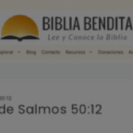
WhatsApp
Facebook
X
xplorar
Blog
Contacto
Recursos
Donaciones
A
50:12
 de Salmos 50:12