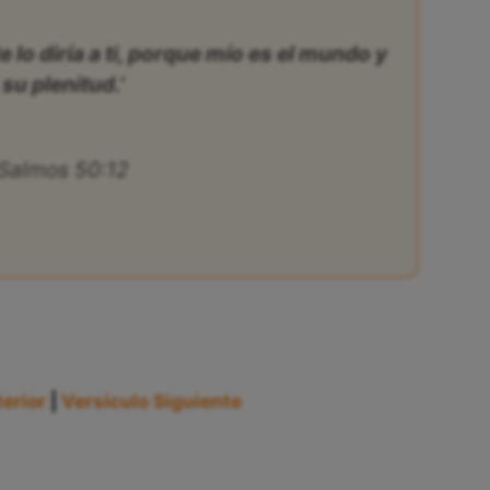
e lo diría a ti, porque mío es el mundo y
su plenitud.’
Salmos 50:12
erior
|
Versículo Siguiente