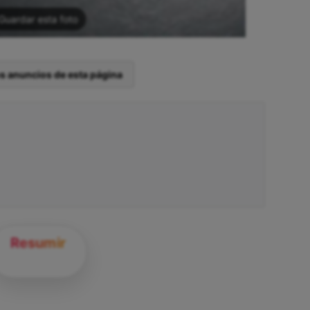
Guardar esta foto
os anuncios de esta página
Resumir