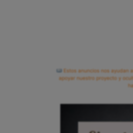
Estos anuncios nos ayudan a 
apoyar nuestro proyecto y ocul
h