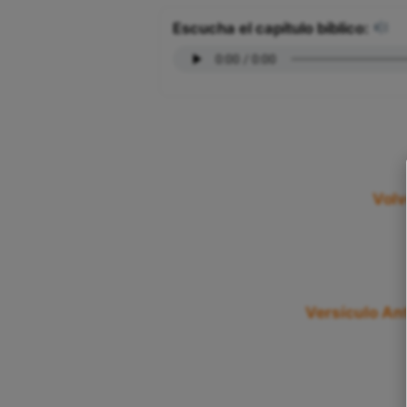
Escucha el capítulo bíblico:
Volv
Versículo Ant