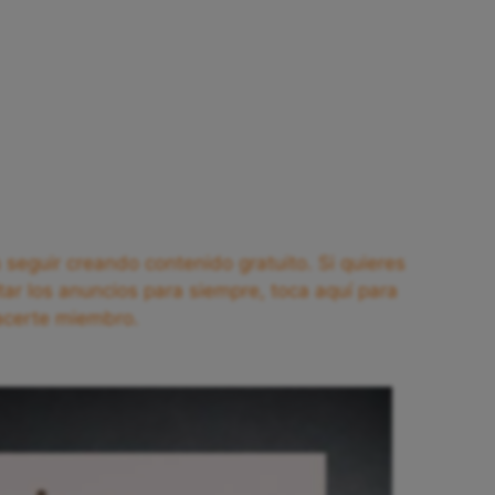
seguir creando contenido gratuito. Si quieres
tar los anuncios para siempre, toca aquí para
acerte miembro.