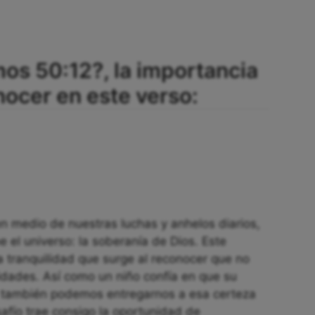
mos 50:12?, la importancia
ocer en este verso:
n medio de nuestras luchas y anhelos diarios,
 el universo: la soberanía de Dios. Este
a tranquilidad que surge al reconocer que no
dades. Así como un niño confía en que su
s también podemos entregarnos a esa certeza
afío trae consigo la oportunidad de