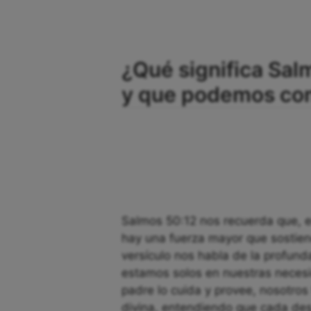
¿Qué significa Sal
y que podemos con
Salmos 50:12 nos recuerda que, e
hay una fuerza mayor que sostiene
versículo nos habla de la profund
estamos solos en nuestras necesi
padre lo cuida y provee, nosotro
divina, entendiendo que cada des