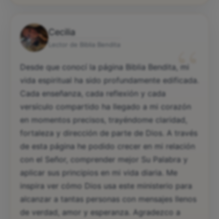
Cecilia
“
Lector de Biblia Bendita
Desde que conocí la página Biblia Bendita, mi
vida espiritual ha sido profundamente edificada.
Cada enseñanza, cada reflexión y cada
versículo compartido ha llegado a mi corazón
en momentos precisos, trayéndome claridad,
fortaleza y dirección de parte de Dios. A través
de esta página he podido crecer en mi relación
con el Señor, comprender mejor Su Palabra y
aplicar sus principios en mi vida diaria. Me
inspira ver cómo Dios usa este ministerio para
alcanzar a tantas personas con mensajes llenos
de verdad, amor y esperanza. Agradezco a