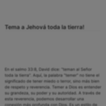
Tema a Jehová toda la tierra!
En el salmo 33:8, David dice: "teman al Señor
toda la tierra". Aquí, la palabra "temer" no tiene el
significado de tener miedo o terror, sino más bien
de respeto y reverencia. Temer a Dios es entender
su grandeza, su poder y su autoridad. A través de
esta reverencia, podemos desarrollar una
conexión más profunda con Dios. Es un estilo de