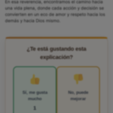
En esa reverencia, encontramos el camino hacia
una vida plena, donde cada acción y decisión se
convierten en un eco de amor y respeto hacia los
demás y hacia Dios mismo.
¿Te está gustando esta
explicación?
Sí, me gusta
No, puede
mucho
mejorar
1