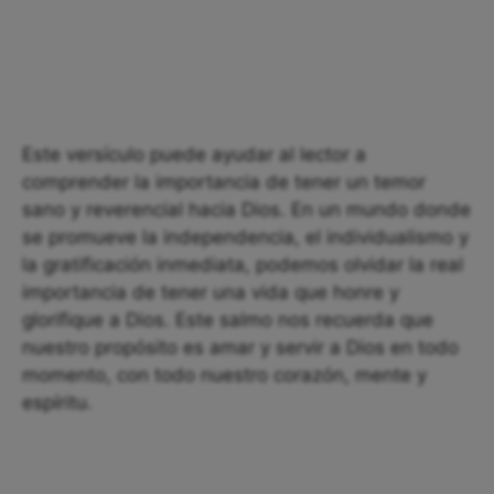
Este versículo puede ayudar al lector a
comprender la importancia de tener un temor
sano y reverencial hacia Dios. En un mundo donde
se promueve la independencia, el individualismo y
la gratificación inmediata, podemos olvidar la real
importancia de tener una vida que honre y
glorifique a Dios. Este salmo nos recuerda que
nuestro propósito es amar y servir a Dios en todo
momento, con todo nuestro corazón, mente y
espíritu.