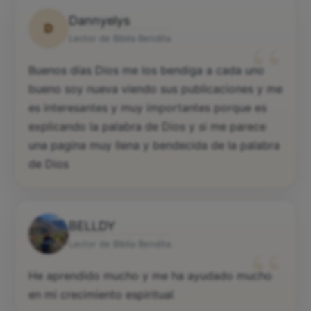
Dannyelys
D
“
Lector de Biblia Bendita
Buenos días Dios me los bendiga a cada uno
bueno soy nueva viendo sus publicaciones y me
es interesantes y muy importantes porque es
explicando la palabra de Dios y si me parece
una pagina muy llena y bendecida de la palabra
de Dios
BELLDY
“
Lector de Biblia Bendita
He aprendido mucho y me ha ayudado mucho
en mi crecimiento espiritual