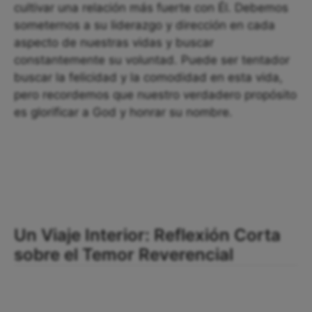
cultivar una relación más fuerte con Él. Debemos
someternos a su liderazgo y dirección en cada
aspecto de nuestras vidas y buscar
constantemente su voluntad. Puede ser tentador
buscar la felicidad y la comodidad en esta vida,
pero recordemos que nuestro verdadero propósito
es glorificar a God y honrar su nombre.
Un Viaje Interior: Reflexión Corta
sobre el Temor Reverencial