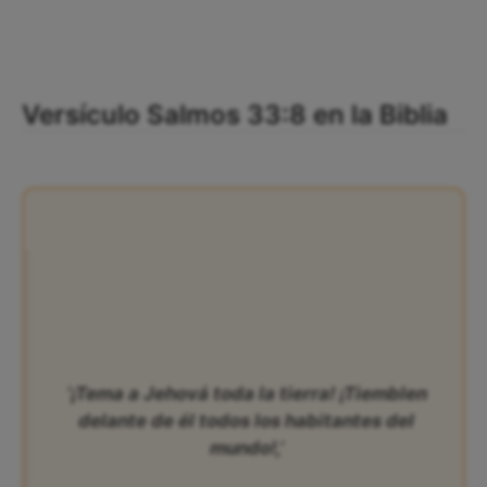
Versículo Salmos 33:8 en la Biblia
‘¡Tema a Jehová toda la tierra! ¡Tiemblen
delante de él todos los habitantes del
mundo!,’