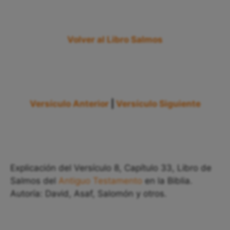
Volver al Libro Salmos
Versículo Anterior
|
Versículo Siguiente
Explicación del Versículo 8, Capítulo 33, Libro de
Salmos del
Antiguo Testamento
en la Biblia.
Autoría: David, Asaf, Salomón y otros.