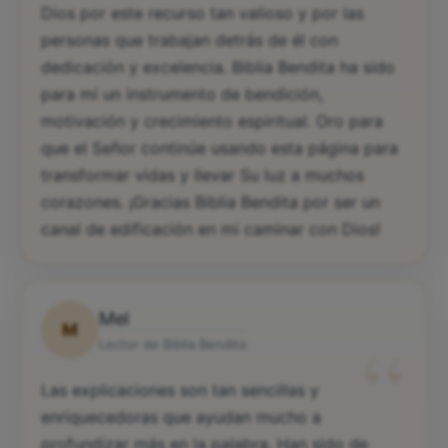
Dios por este recurso tan valioso y por las
personas que trabajan detrás de él con
dedicación y excelencia. Biblia Bendita ha sido
para mí un instrumento de bendición,
motivación y crecimiento espiritual. Oro para
que el Señor continúe usando esta página para
transformar vidas y llevar Su luz a muchos
corazones. ¡Gracias Biblia Bendita por ser un
canal de edificación en mi caminar con Dios!
Mel
M
“
Lector de Biblia Bendita
Las explicaciones son tan sencillas y
enriquecedoras que ayudan mucho a
profundizar más en la palabra. Han sido de