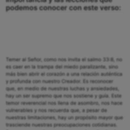
podemos conocer con este verso:
Temer al Señor, como nos invita el salmo 33:8, no
es caer en la trampa del miedo paralizante, sino
más bien abrir el corazón a una relación auténtica
y profunda con nuestro Creador. Es reconocer
que, en medio de nuestras luchas y ansiedades,
hay un ser supremo que nos sostiene y guía. Este
temor reverencial nos llena de asombro, nos hace
vulnerables y nos recuerda que, a pesar de
nuestras limitaciones, hay un propósito mayor que
trasciende nuestras preocupaciones cotidianas.