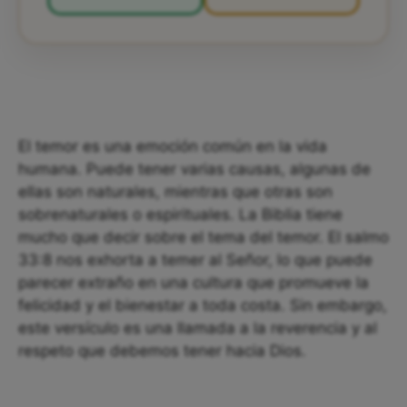
El temor es una emoción común en la vida
humana. Puede tener varias causas, algunas de
ellas son naturales, mientras que otras son
sobrenaturales o espirituales. La Biblia tiene
mucho que decir sobre el tema del temor. El salmo
33:8 nos exhorta a temer al Señor, lo que puede
parecer extraño en una cultura que promueve la
felicidad y el bienestar a toda costa. Sin embargo,
este versículo es una llamada a la reverencia y al
respeto que debemos tener hacia Dios.