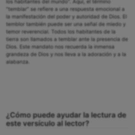
los habitantes del mundo". Aquí, el término
"temblar" se refiere a una respuesta emocional a
la manifestación del poder y autoridad de Dios. El
temblor también puede ser una señal de miedo y
temor reverencial. Todos los habitantes de la
tierra son llamados a temblar ante la presencia de
Dios. Este mandato nos recuerda la inmensa
grandeza de Dios y nos lleva a la adoración y a la
alabanza.
¿Cómo puede ayudar la lectura de
este versículo al lector?