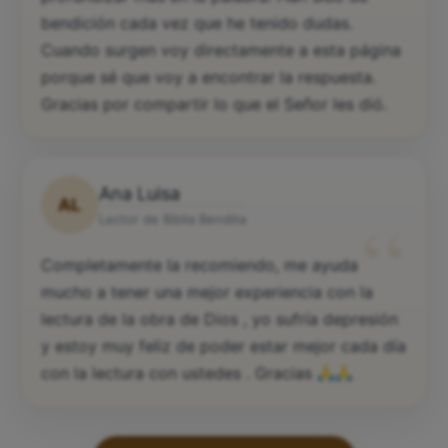
bendición cada vez que he tenido dudas.
Cuando surgen voy directamente a esta página
porque sé que voy a encontrar la respuesta.
Gracias por compartir lo que el Señor les dió.
Ana Luisa
AL
“
Lector de Biblia Bendita
Completamente la recomiendo, me ayuda
mucho a tener una mejor experiencia con la
lectura de la obra de Dios , yo sufría depresión
y estoy muy feliz de poder estar mejor cada día
con la lectura con ustedes . Gracias