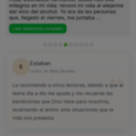
milagros en mi vida: renovó mi vida al alejarme
del vicio del alcohol. Yo era de las personas
que, llegado el viernes, me juntaba ...
Leer testimonio completo
Esteban
E
“
Lector de Biblia Bendita
La recomiendo a otros lectores, debido a que al
leerla día a día me ayuda y me recuerda las
bendiciones que Dios tiene para nosotros,
levantando el ánimo ante situaciones que la
vida nos presenta.