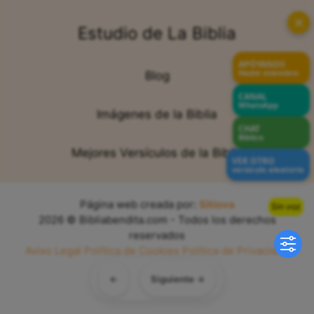
✕
Estudio de La Biblia
APÓYANOS
Hazte miembro
Blog
CANAL
WhatsApp
Imágenes de la Biblia
CHAT
Bíblico
Mejores Versículos de la Biblia
VER OTRO
versículo aleatorio
Página web creada por:
Sitiova
Sin voz
2026 © Bibliabendita.com - Todos los derechos
reservados
Aviso Legal
Política de Cookies
Política de Privacidad
Mapa del Sitio
←
Siguiente →