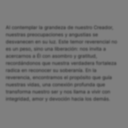
Al contemplar la grandeza de nuestro Creador,
nuestras preocupaciones y angustias se
desvanecen en su luz. Este temor reverencial no
es un peso, sino una liberación: nos invita a
acercarnos a Él con asombro y gratitud,
recordándonos que nuestra verdadera fortaleza
radica en reconocer su soberanía. En la
reverencia, encontramos el propósito que guía
nuestras vidas, una conexión profunda que
transforma nuestro ser y nos llama a vivir con
integridad, amor y devoción hacia los demás.